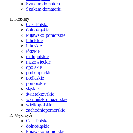
Szukam domatora
Szukam domatorki
Kobiety
Cała Polska
dolnośląskie
kujawsko-pomorskie
lubelskie
lubuskie
łódzkie
małopolskie
mazowieckie
opolskie
podkarpackie
podlaskie
pomorskie
śląskie
świętokrzyskie
warmińsko-mazurskie
wielkopolskie
zachodniopomorskie
Mężczyźni
Cała Polska
dolnośląskie
kujawsko-pomorskie