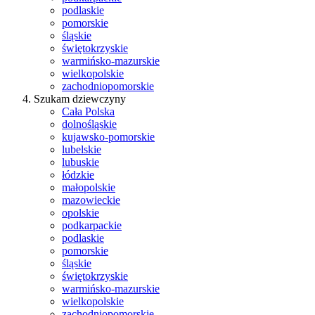
podlaskie
pomorskie
śląskie
świętokrzyskie
warmińsko-mazurskie
wielkopolskie
zachodniopomorskie
Szukam dziewczyny
Cała Polska
dolnośląskie
kujawsko-pomorskie
lubelskie
lubuskie
łódzkie
małopolskie
mazowieckie
opolskie
podkarpackie
podlaskie
pomorskie
śląskie
świętokrzyskie
warmińsko-mazurskie
wielkopolskie
zachodniopomorskie