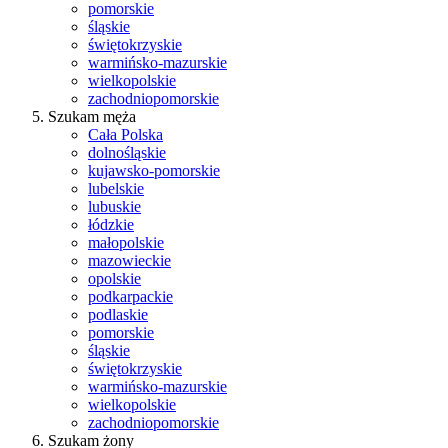
pomorskie
śląskie
świętokrzyskie
warmińsko-mazurskie
wielkopolskie
zachodniopomorskie
Szukam męża
Cała Polska
dolnośląskie
kujawsko-pomorskie
lubelskie
lubuskie
łódzkie
małopolskie
mazowieckie
opolskie
podkarpackie
podlaskie
pomorskie
śląskie
świętokrzyskie
warmińsko-mazurskie
wielkopolskie
zachodniopomorskie
Szukam żony