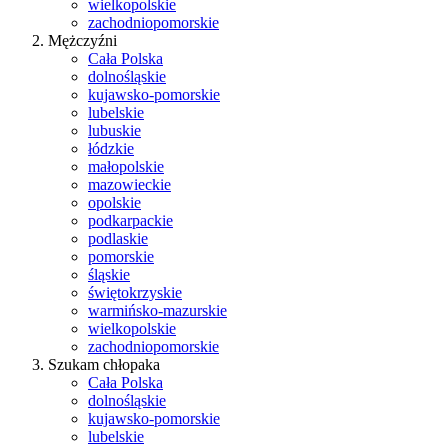
wielkopolskie
zachodniopomorskie
Mężczyźni
Cała Polska
dolnośląskie
kujawsko-pomorskie
lubelskie
lubuskie
łódzkie
małopolskie
mazowieckie
opolskie
podkarpackie
podlaskie
pomorskie
śląskie
świętokrzyskie
warmińsko-mazurskie
wielkopolskie
zachodniopomorskie
Szukam chłopaka
Cała Polska
dolnośląskie
kujawsko-pomorskie
lubelskie