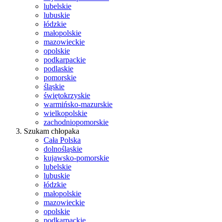
lubelskie
lubuskie
łódzkie
małopolskie
mazowieckie
opolskie
podkarpackie
podlaskie
pomorskie
śląskie
świętokrzyskie
warmińsko-mazurskie
wielkopolskie
zachodniopomorskie
Szukam chłopaka
Cała Polska
dolnośląskie
kujawsko-pomorskie
lubelskie
lubuskie
łódzkie
małopolskie
mazowieckie
opolskie
podkarpackie