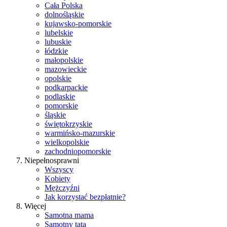
Cała Polska
dolnośląskie
kujawsko-pomorskie
lubelskie
lubuskie
łódzkie
małopolskie
mazowieckie
opolskie
podkarpackie
podlaskie
pomorskie
śląskie
świętokrzyskie
warmińsko-mazurskie
wielkopolskie
zachodniopomorskie
Niepełnosprawni
Wszyscy
Kobiety
Mężczyźni
Jak korzystać bezpłatnie?
Więcej
Samotna mama
Samotny tata