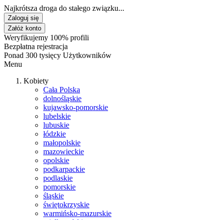
Najkrótsza droga do stałego związku...
Zaloguj się
Załóż konto
Weryfikujemy 100% profili
Bezpłatna rejestracja
Ponad 300 tysięcy Użytkowników
Menu
Kobiety
Cała Polska
dolnośląskie
kujawsko-pomorskie
lubelskie
lubuskie
łódzkie
małopolskie
mazowieckie
opolskie
podkarpackie
podlaskie
pomorskie
śląskie
świętokrzyskie
warmińsko-mazurskie