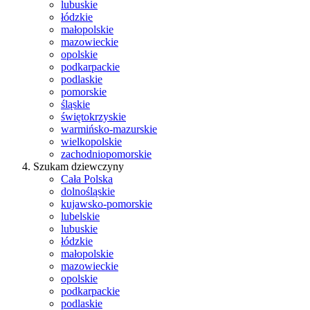
lubuskie
łódzkie
małopolskie
mazowieckie
opolskie
podkarpackie
podlaskie
pomorskie
śląskie
świętokrzyskie
warmińsko-mazurskie
wielkopolskie
zachodniopomorskie
Szukam dziewczyny
Cała Polska
dolnośląskie
kujawsko-pomorskie
lubelskie
lubuskie
łódzkie
małopolskie
mazowieckie
opolskie
podkarpackie
podlaskie