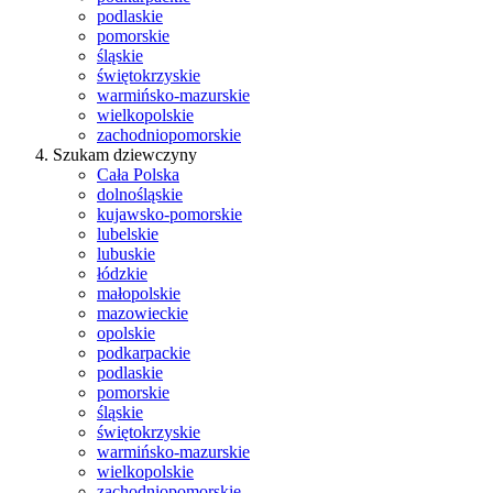
podlaskie
pomorskie
śląskie
świętokrzyskie
warmińsko-mazurskie
wielkopolskie
zachodniopomorskie
Szukam dziewczyny
Cała Polska
dolnośląskie
kujawsko-pomorskie
lubelskie
lubuskie
łódzkie
małopolskie
mazowieckie
opolskie
podkarpackie
podlaskie
pomorskie
śląskie
świętokrzyskie
warmińsko-mazurskie
wielkopolskie
zachodniopomorskie