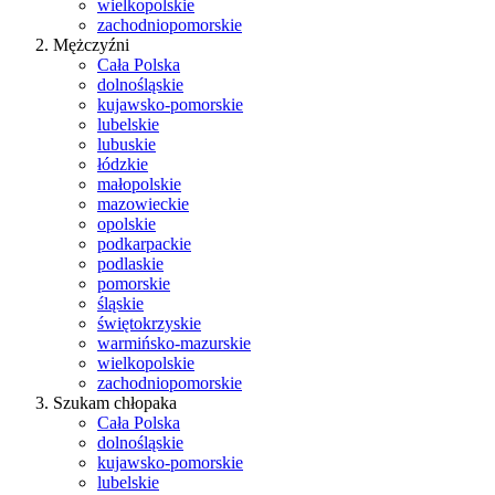
wielkopolskie
zachodniopomorskie
Mężczyźni
Cała Polska
dolnośląskie
kujawsko-pomorskie
lubelskie
lubuskie
łódzkie
małopolskie
mazowieckie
opolskie
podkarpackie
podlaskie
pomorskie
śląskie
świętokrzyskie
warmińsko-mazurskie
wielkopolskie
zachodniopomorskie
Szukam chłopaka
Cała Polska
dolnośląskie
kujawsko-pomorskie
lubelskie