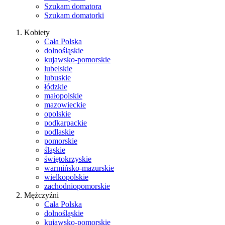
Szukam domatora
Szukam domatorki
Kobiety
Cała Polska
dolnośląskie
kujawsko-pomorskie
lubelskie
lubuskie
łódzkie
małopolskie
mazowieckie
opolskie
podkarpackie
podlaskie
pomorskie
śląskie
świętokrzyskie
warmińsko-mazurskie
wielkopolskie
zachodniopomorskie
Mężczyźni
Cała Polska
dolnośląskie
kujawsko-pomorskie