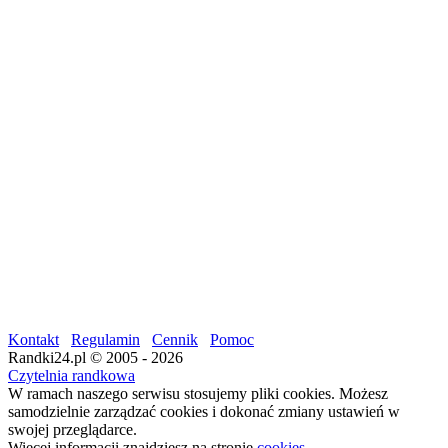
Kontakt
Regulamin
Cennik
Pomoc
Randki24.pl © 2005 - 2026
Czytelnia randkowa
W ramach naszego serwisu stosujemy pliki cookies. Możesz
samodzielnie zarządzać cookies i dokonać zmiany ustawień w
swojej przeglądarce.
Więcej informacji znajdziesz na stronie
cookies
.