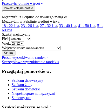
Przeczytaj o mnie więcej »
Pokaż kolejne profile
1
Mężczyźni z Pelplina do trwałego związku
Mężczyźni w Pelplinie według wieku:
18 - 22 lata
,
23 - 26 lata
,
27 - 32 lata
,
33 - 40 lata
,
41 - 50 lata
,
51 -
60 lata
Szukaj mężczyzny
Płeć:
Wiek:
Województwo:
Proste wyszukiwanie randek »
Szczegółowe wyszukiwanie randek »
Przeglądaj pomorskie w:
Szukam dziewczyny
Szukam żony
Szukam domatorki
Niepełnosprawni mężczyźni
Samotny tata
Szukaj mężczyzn w woj.: