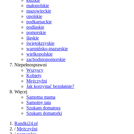
łódzkie
małopolskie
mazowieckie
opolskie
podkarpackie
podlaskie
pomorskie
śląskie
świętokrzyskie
warmińsko-mazurskie
wielkopolskie
zachodniopomorskie
Niepełnosprawni
Wszyscy
Kobiety
Mężczyźni
Jak korzystać bezpłatnie?
Więcej
Samotna mama
Samotny tata
Szukam domatora
Szukam domatorki
Randki24.pl
/
Mężczyźni