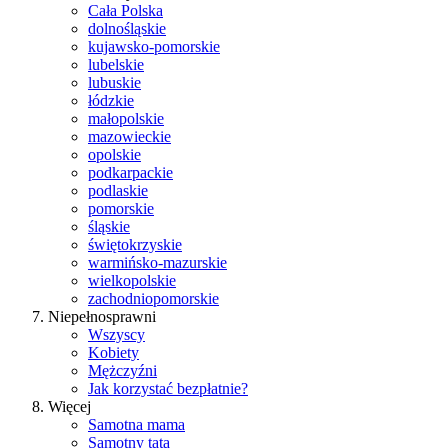
Cała Polska
dolnośląskie
kujawsko-pomorskie
lubelskie
lubuskie
łódzkie
małopolskie
mazowieckie
opolskie
podkarpackie
podlaskie
pomorskie
śląskie
świętokrzyskie
warmińsko-mazurskie
wielkopolskie
zachodniopomorskie
Niepełnosprawni
Wszyscy
Kobiety
Mężczyźni
Jak korzystać bezpłatnie?
Więcej
Samotna mama
Samotny tata