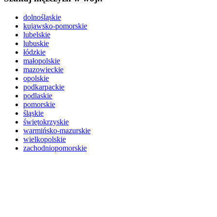
dolnośląskie
kujawsko-pomorskie
lubelskie
lubuskie
łódzkie
małopolskie
mazowieckie
opolskie
podkarpackie
podlaskie
pomorskie
śląskie
świętokrzyskie
warmińsko-mazurskie
wielkopolskie
zachodniopomorskie