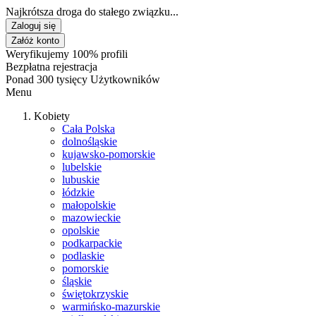
Najkrótsza droga do stałego związku...
Zaloguj się
Załóż konto
Weryfikujemy 100% profili
Bezpłatna rejestracja
Ponad 300 tysięcy Użytkowników
Menu
Kobiety
Cała Polska
dolnośląskie
kujawsko-pomorskie
lubelskie
lubuskie
łódzkie
małopolskie
mazowieckie
opolskie
podkarpackie
podlaskie
pomorskie
śląskie
świętokrzyskie
warmińsko-mazurskie