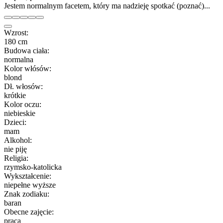
Jestem normalnym facetem, który ma nadzieję spotkać (poznać)...
Wzrost:
180 cm
Budowa ciała:
normalna
Kolor włósów:
blond
Dł. włosów:
krótkie
Kolor oczu:
niebieskie
Dzieci:
mam
Alkohol:
nie piję
Religia:
rzymsko-katolicka
Wykształcenie:
niepełne wyższe
Znak zodiaku:
baran
Obecne zajęcie:
praca