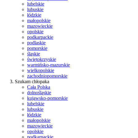
lubelskie
lubuskie
łódzkie
małopolskie
mazowieckie
opolskie
podkarpackie
podlaskie
pomorskie
śląskie
świętokrzyskie
warmińsko-mazurskie
wielkopolskie
zachodniopomorskie
Szukam chłopaka
Cała Polska
dolnośląskie
kujawsko-pomorskie
lubelskie
lubuskie
łódzkie
małopolskie
mazowieckie
opolskie
podkarpackie