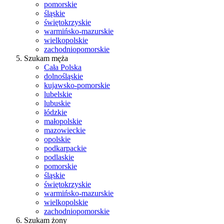
pomorskie
śląskie
świętokrzyskie
warmińsko-mazurskie
wielkopolskie
zachodniopomorskie
Szukam męża
Cała Polska
dolnośląskie
kujawsko-pomorskie
lubelskie
lubuskie
łódzkie
małopolskie
mazowieckie
opolskie
podkarpackie
podlaskie
pomorskie
śląskie
świętokrzyskie
warmińsko-mazurskie
wielkopolskie
zachodniopomorskie
Szukam żony