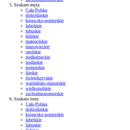
Szukam męża
Cała Polska
dolnośląskie
kujawsko-pomorskie
lubelskie
lubuskie
łódzkie
małopolskie
mazowieckie
opolskie
podkarpackie
podlaskie
pomorskie
śląskie
świętokrzyskie
warmińsko-mazurskie
wielkopolskie
zachodniopomorskie
Szukam żony
Cała Polska
dolnośląskie
kujawsko-pomorskie
lubelskie
lubuskie