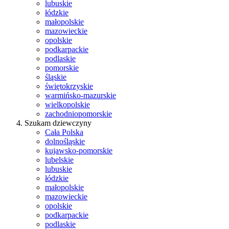
lubuskie
łódzkie
małopolskie
mazowieckie
opolskie
podkarpackie
podlaskie
pomorskie
śląskie
świętokrzyskie
warmińsko-mazurskie
wielkopolskie
zachodniopomorskie
Szukam dziewczyny
Cała Polska
dolnośląskie
kujawsko-pomorskie
lubelskie
lubuskie
łódzkie
małopolskie
mazowieckie
opolskie
podkarpackie
podlaskie