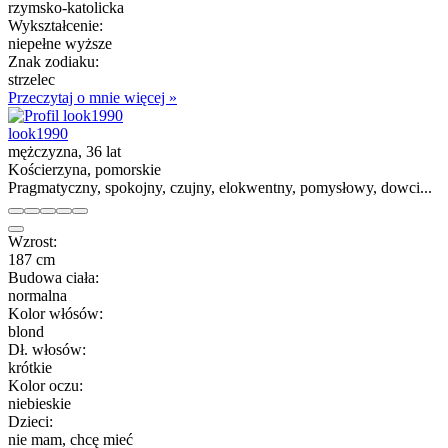
rzymsko-katolicka
Wykształcenie:
niepełne wyższe
Znak zodiaku:
strzelec
Przeczytaj o mnie więcej »
look1990
mężczyzna, 36 lat
Kościerzyna, pomorskie
Pragmatyczny, spokojny, czujny, elokwentny, pomysłowy, dowci...
Wzrost:
187 cm
Budowa ciała:
normalna
Kolor włósów:
blond
Dł. włosów:
krótkie
Kolor oczu:
niebieskie
Dzieci:
nie mam, chcę mieć