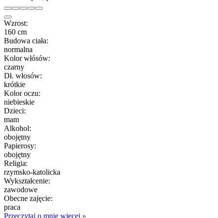
Wzrost:
160 cm
Budowa ciała:
normalna
Kolor włósów:
czarny
Dł. włosów:
krótkie
Kolor oczu:
niebieskie
Dzieci:
mam
Alkohol:
obojętny
Papierosy:
obojętny
Religia:
rzymsko-katolicka
Wykształcenie:
zawodowe
Obecne zajęcie:
praca
Przeczytaj o mnie więcej »