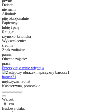
piwne
Dzieci:
nie mam
Alkohol:
piję okazjonalnie
Papierosy:
lubię i palę
Religia:
rzymsko-katolicka
Wykształcenie:
średnie
Znak zodiaku:
panna
Obecne zajęcie:
praca
Przeczytaj o mnie więcej »
barosz21
mężczyzna, 36 lat
Kościerzyna, pomorskie
Wzrost:
181 cm
Budowa ciała: