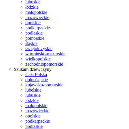
lubuskie
łódzkie
małopolskie
mazowieckie
opolskie
podkarpackie
podlaskie
pomorskie
śląskie
świętokrzyskie
warmińsko-mazurskie
wielkopolskie
zachodniopomorskie
Szukam dziewczyny
Cała Polska
dolnośląskie
kujawsko-pomorskie
lubelskie
lubuskie
łódzkie
małopolskie
mazowieckie
opolskie
podkarpackie
podlaskie