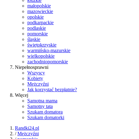
łódzkie
małopolskie
mazowieckie
opolskie
podkarpackie
podlaskie
pomorskie
śląskie
świętokrzyskie
warmińsko-mazurskie
wielkopolskie
zachodniopomorskie
Niepełnosprawni
Wszyscy
Kobiety
Mężczyźni
Jak korzystać bezpłatnie?
Więcej
Samotna mama
Samotny tata
Szukam domatora
Szukam domatorki
Randki24.pl
/
Mężczyźni