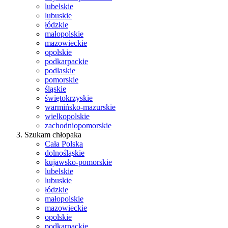
lubelskie
lubuskie
łódzkie
małopolskie
mazowieckie
opolskie
podkarpackie
podlaskie
pomorskie
śląskie
świętokrzyskie
warmińsko-mazurskie
wielkopolskie
zachodniopomorskie
Szukam chłopaka
Cała Polska
dolnośląskie
kujawsko-pomorskie
lubelskie
lubuskie
łódzkie
małopolskie
mazowieckie
opolskie
podkarpackie