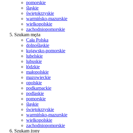
pomorskie
śląskie
świętokrzyskie
warmińsko-mazurskie
wielkopolskie
zachodniopomorskie
Szukam męża
Cała Polska
dolnośląskie
kujawsko-pomorskie
lubelskie
lubuskie
łódzkie
małopolskie
mazowieckie
opolskie
podkarpackie
podlaskie
pomorskie
śląskie
świętokrzyskie
warmińsko-mazurskie
wielkopolskie
zachodniopomorskie
Szukam żony