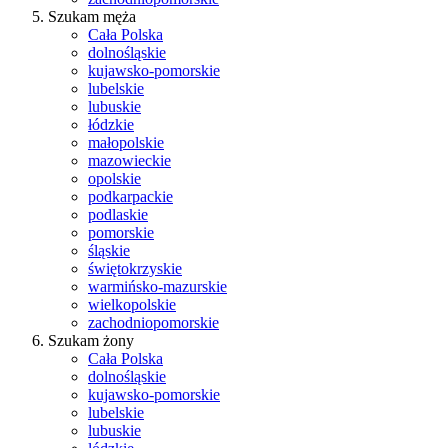
Szukam męża
Cała Polska
dolnośląskie
kujawsko-pomorskie
lubelskie
lubuskie
łódzkie
małopolskie
mazowieckie
opolskie
podkarpackie
podlaskie
pomorskie
śląskie
świętokrzyskie
warmińsko-mazurskie
wielkopolskie
zachodniopomorskie
Szukam żony
Cała Polska
dolnośląskie
kujawsko-pomorskie
lubelskie
lubuskie