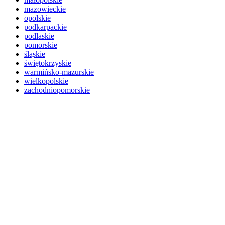
mazowieckie
opolskie
podkarpackie
podlaskie
pomorskie
śląskie
świętokrzyskie
warmińsko-mazurskie
wielkopolskie
zachodniopomorskie