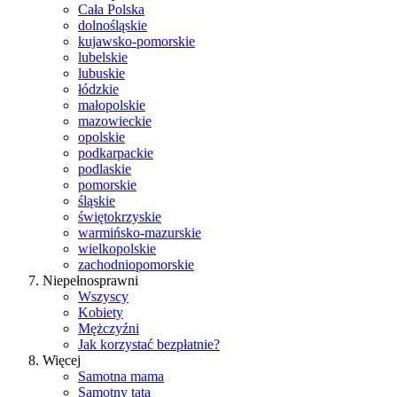
Cała Polska
dolnośląskie
kujawsko-pomorskie
lubelskie
lubuskie
łódzkie
małopolskie
mazowieckie
opolskie
podkarpackie
podlaskie
pomorskie
śląskie
świętokrzyskie
warmińsko-mazurskie
wielkopolskie
zachodniopomorskie
Niepełnosprawni
Wszyscy
Kobiety
Mężczyźni
Jak korzystać bezpłatnie?
Więcej
Samotna mama
Samotny tata