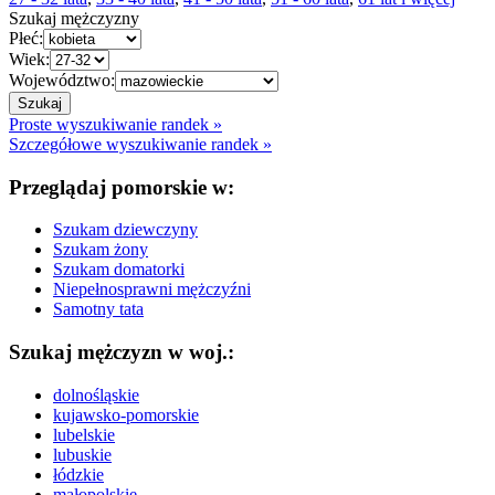
Szukaj mężczyzny
Płeć:
Wiek:
Województwo:
Proste wyszukiwanie randek »
Szczegółowe wyszukiwanie randek »
Przeglądaj pomorskie w:
Szukam dziewczyny
Szukam żony
Szukam domatorki
Niepełnosprawni mężczyźni
Samotny tata
Szukaj mężczyzn w woj.:
dolnośląskie
kujawsko-pomorskie
lubelskie
lubuskie
łódzkie
małopolskie