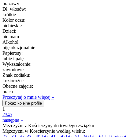
brązowy
Dł. włosów:
krótkie
Kolor oczu:
niebieskie
Dzieci:
nie mam
Alkohol:
piję okazjonalnie
Papierosy:
lubię i palę
Wykształcenie:
zawodowe
Znak zodiaku:
koziorożec
Obecne zajęcie:
praca
Przeczytaj o mnie więcej »
Pokaż kolejne profile
1
2
3
4
5
następna »
Mężczyźni z Kościerzyny do trwałego związku
Mężczyźni w Kościerzynie według wieku:
27 - 32 lata
,
33 - 40 lata
,
41 - 50 lata
,
51 - 60 lata
,
61 lat i więcej