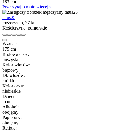
183 cm
Przeczytaj o mnie więcej »
tatus25
mężczyzna, 37 lat
Kościerzyna, pomorskie
Wzrost:
175 cm
Budowa ciała:
puszysta
Kolor włósów:
brązowy
Dł. włosów:
krótkie
Kolor oczu:
niebieskie
Dzieci:
mam
Alkohol:
obojętny
Papierosy:
obojętny
Religia: