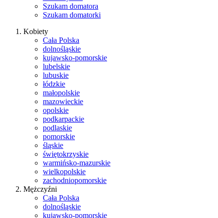
Szukam domatora
Szukam domatorki
Kobiety
Cała Polska
dolnośląskie
kujawsko-pomorskie
lubelskie
lubuskie
łódzkie
małopolskie
mazowieckie
opolskie
podkarpackie
podlaskie
pomorskie
śląskie
świętokrzyskie
warmińsko-mazurskie
wielkopolskie
zachodniopomorskie
Mężczyźni
Cała Polska
dolnośląskie
kujawsko-pomorskie