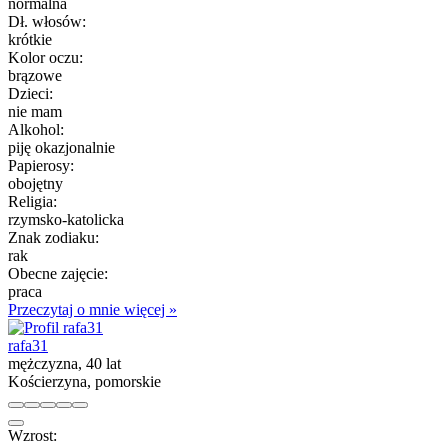
normalna
Dł. włosów:
krótkie
Kolor oczu:
brązowe
Dzieci:
nie mam
Alkohol:
piję okazjonalnie
Papierosy:
obojętny
Religia:
rzymsko-katolicka
Znak zodiaku:
rak
Obecne zajęcie:
praca
Przeczytaj o mnie więcej »
rafa31
mężczyzna, 40 lat
Kościerzyna, pomorskie
Wzrost: