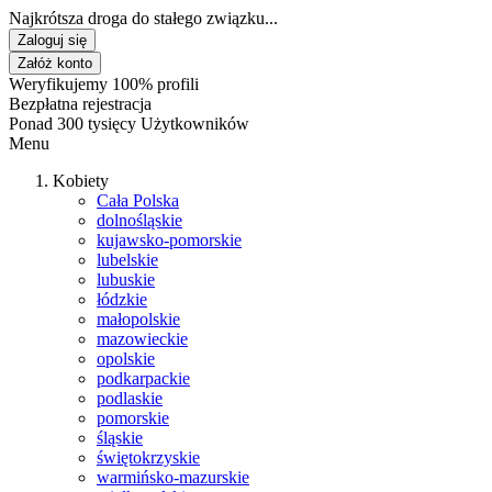
Najkrótsza droga do stałego związku...
Zaloguj się
Załóż konto
Weryfikujemy 100% profili
Bezpłatna rejestracja
Ponad 300 tysięcy Użytkowników
Menu
Kobiety
Cała Polska
dolnośląskie
kujawsko-pomorskie
lubelskie
lubuskie
łódzkie
małopolskie
mazowieckie
opolskie
podkarpackie
podlaskie
pomorskie
śląskie
świętokrzyskie
warmińsko-mazurskie