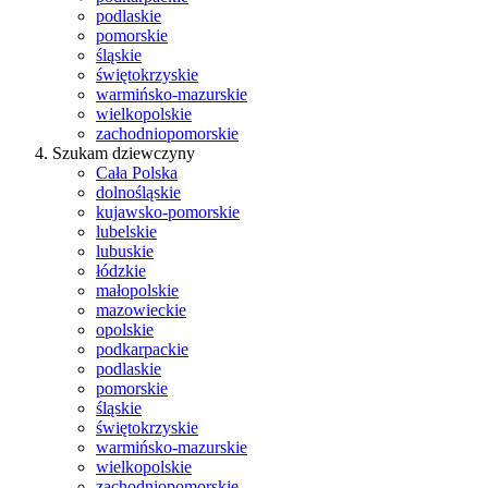
podlaskie
pomorskie
śląskie
świętokrzyskie
warmińsko-mazurskie
wielkopolskie
zachodniopomorskie
Szukam dziewczyny
Cała Polska
dolnośląskie
kujawsko-pomorskie
lubelskie
lubuskie
łódzkie
małopolskie
mazowieckie
opolskie
podkarpackie
podlaskie
pomorskie
śląskie
świętokrzyskie
warmińsko-mazurskie
wielkopolskie
zachodniopomorskie