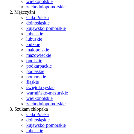
wielkopolskie
zachodniopomorskie
Mężczyźni
Cała Polska
dolnośląskie
kujawsko-pomorskie
lubelskie
lubuskie
łódzkie
małopolskie
mazowieckie
opolskie
podkarpackie
podlaskie
pomorskie
śląskie
świętokrzyskie
warmińsko-mazurskie
wielkopolskie
zachodniopomorskie
Szukam chłopaka
Cała Polska
dolnośląskie
kujawsko-pomorskie
lubelskie