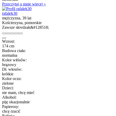
Przeczytaj o mnie więcej »
rafalek30
mężczyzna, 39 lat
Kościerzyna, pomorskie
Zawsze słovdzak&#128518;
Wzrost:
174 cm
Budowa ciała:
normalna
Kolor włósów:
brązowy
Dł. włosów:
krótkie
Kolor oczu:
zielone
Dzieci:
nie mam, chcę mieć
Alkohol:
piję okazjonalnie
Papierosy:
chcę rzucić
Religia: