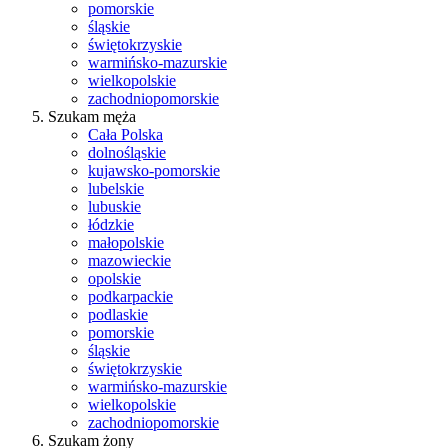
pomorskie
śląskie
świętokrzyskie
warmińsko-mazurskie
wielkopolskie
zachodniopomorskie
Szukam męża
Cała Polska
dolnośląskie
kujawsko-pomorskie
lubelskie
lubuskie
łódzkie
małopolskie
mazowieckie
opolskie
podkarpackie
podlaskie
pomorskie
śląskie
świętokrzyskie
warmińsko-mazurskie
wielkopolskie
zachodniopomorskie
Szukam żony