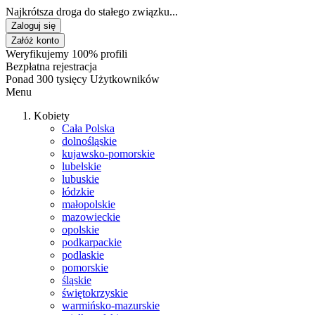
Najkrótsza droga do stałego związku...
Zaloguj się
Załóż konto
Weryfikujemy 100% profili
Bezpłatna rejestracja
Ponad 300 tysięcy Użytkowników
Menu
Kobiety
Cała Polska
dolnośląskie
kujawsko-pomorskie
lubelskie
lubuskie
łódzkie
małopolskie
mazowieckie
opolskie
podkarpackie
podlaskie
pomorskie
śląskie
świętokrzyskie
warmińsko-mazurskie