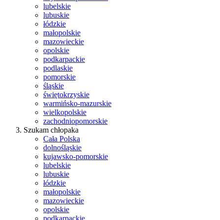
lubelskie
lubuskie
łódzkie
małopolskie
mazowieckie
opolskie
podkarpackie
podlaskie
pomorskie
śląskie
świętokrzyskie
warmińsko-mazurskie
wielkopolskie
zachodniopomorskie
Szukam chłopaka
Cała Polska
dolnośląskie
kujawsko-pomorskie
lubelskie
lubuskie
łódzkie
małopolskie
mazowieckie
opolskie
podkarpackie