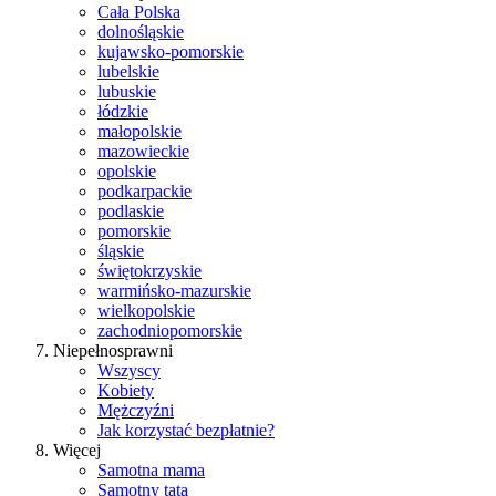
Cała Polska
dolnośląskie
kujawsko-pomorskie
lubelskie
lubuskie
łódzkie
małopolskie
mazowieckie
opolskie
podkarpackie
podlaskie
pomorskie
śląskie
świętokrzyskie
warmińsko-mazurskie
wielkopolskie
zachodniopomorskie
Niepełnosprawni
Wszyscy
Kobiety
Mężczyźni
Jak korzystać bezpłatnie?
Więcej
Samotna mama
Samotny tata