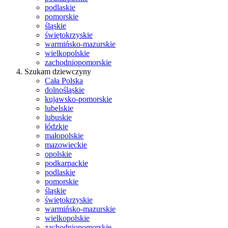
podlaskie
pomorskie
śląskie
świętokrzyskie
warmińsko-mazurskie
wielkopolskie
zachodniopomorskie
Szukam dziewczyny
Cała Polska
dolnośląskie
kujawsko-pomorskie
lubelskie
lubuskie
łódzkie
małopolskie
mazowieckie
opolskie
podkarpackie
podlaskie
pomorskie
śląskie
świętokrzyskie
warmińsko-mazurskie
wielkopolskie
zachodniopomorskie