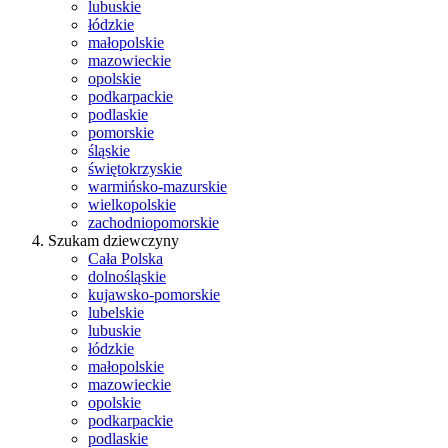
lubuskie
łódzkie
małopolskie
mazowieckie
opolskie
podkarpackie
podlaskie
pomorskie
śląskie
świętokrzyskie
warmińsko-mazurskie
wielkopolskie
zachodniopomorskie
Szukam dziewczyny
Cała Polska
dolnośląskie
kujawsko-pomorskie
lubelskie
lubuskie
łódzkie
małopolskie
mazowieckie
opolskie
podkarpackie
podlaskie