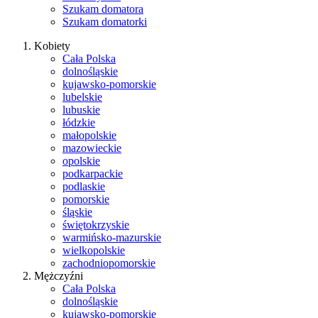
Szukam domatora
Szukam domatorki
Kobiety
Cała Polska
dolnośląskie
kujawsko-pomorskie
lubelskie
lubuskie
łódzkie
małopolskie
mazowieckie
opolskie
podkarpackie
podlaskie
pomorskie
śląskie
świętokrzyskie
warmińsko-mazurskie
wielkopolskie
zachodniopomorskie
Mężczyźni
Cała Polska
dolnośląskie
kujawsko-pomorskie