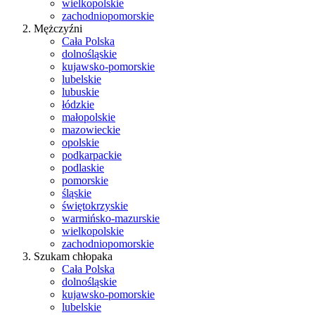
wielkopolskie
zachodniopomorskie
Mężczyźni
Cała Polska
dolnośląskie
kujawsko-pomorskie
lubelskie
lubuskie
łódzkie
małopolskie
mazowieckie
opolskie
podkarpackie
podlaskie
pomorskie
śląskie
świętokrzyskie
warmińsko-mazurskie
wielkopolskie
zachodniopomorskie
Szukam chłopaka
Cała Polska
dolnośląskie
kujawsko-pomorskie
lubelskie