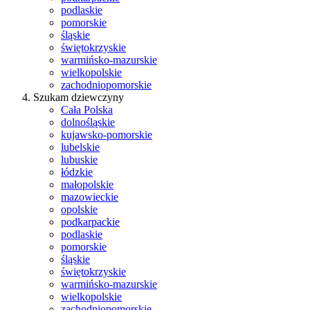
podlaskie
pomorskie
śląskie
świętokrzyskie
warmińsko-mazurskie
wielkopolskie
zachodniopomorskie
Szukam dziewczyny
Cała Polska
dolnośląskie
kujawsko-pomorskie
lubelskie
lubuskie
łódzkie
małopolskie
mazowieckie
opolskie
podkarpackie
podlaskie
pomorskie
śląskie
świętokrzyskie
warmińsko-mazurskie
wielkopolskie
zachodniopomorskie