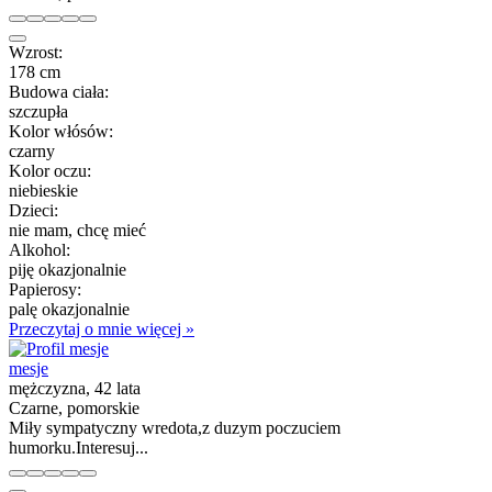
Wzrost:
178 cm
Budowa ciała:
szczupła
Kolor włósów:
czarny
Kolor oczu:
niebieskie
Dzieci:
nie mam, chcę mieć
Alkohol:
piję okazjonalnie
Papierosy:
palę okazjonalnie
Przeczytaj o mnie więcej »
mesje
mężczyzna, 42 lata
Czarne, pomorskie
Miły sympatyczny wredota,z duzym poczuciem
humorku.Interesuj...