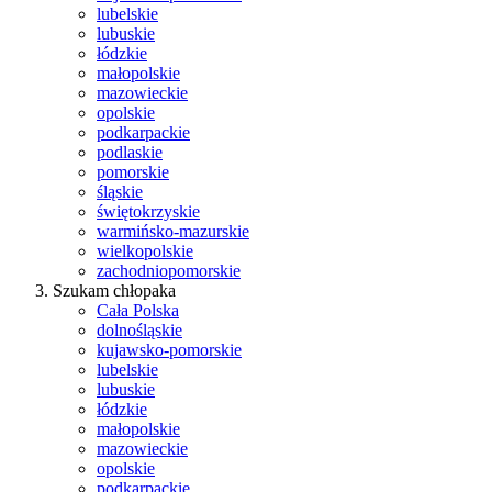
lubelskie
lubuskie
łódzkie
małopolskie
mazowieckie
opolskie
podkarpackie
podlaskie
pomorskie
śląskie
świętokrzyskie
warmińsko-mazurskie
wielkopolskie
zachodniopomorskie
Szukam chłopaka
Cała Polska
dolnośląskie
kujawsko-pomorskie
lubelskie
lubuskie
łódzkie
małopolskie
mazowieckie
opolskie
podkarpackie