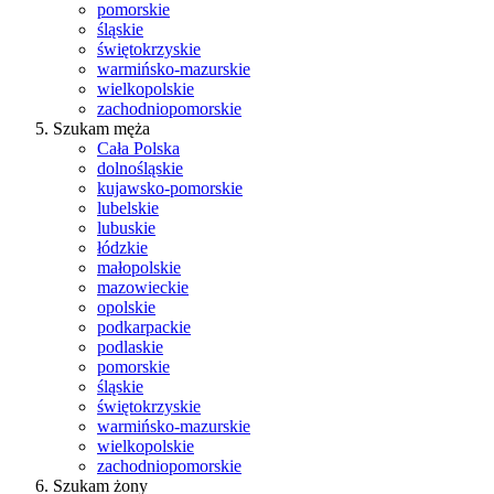
pomorskie
śląskie
świętokrzyskie
warmińsko-mazurskie
wielkopolskie
zachodniopomorskie
Szukam męża
Cała Polska
dolnośląskie
kujawsko-pomorskie
lubelskie
lubuskie
łódzkie
małopolskie
mazowieckie
opolskie
podkarpackie
podlaskie
pomorskie
śląskie
świętokrzyskie
warmińsko-mazurskie
wielkopolskie
zachodniopomorskie
Szukam żony