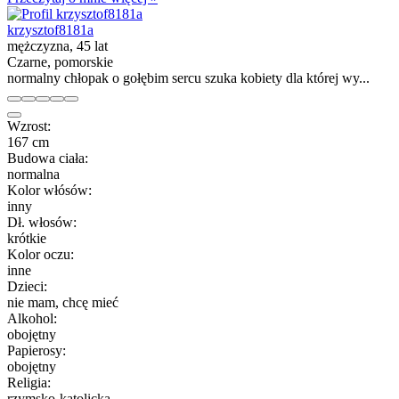
krzysztof8181a
mężczyzna, 45 lat
Czarne, pomorskie
normalny chłopak o gołębim sercu szuka kobiety dla której wy...
Wzrost:
167 cm
Budowa ciała:
normalna
Kolor włósów:
inny
Dł. włosów:
krótkie
Kolor oczu:
inne
Dzieci:
nie mam, chcę mieć
Alkohol:
obojętny
Papierosy:
obojętny
Religia:
rzymsko-katolicka