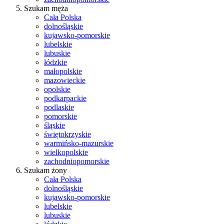
Szukam męża
Cała Polska
dolnośląskie
kujawsko-pomorskie
lubelskie
lubuskie
łódzkie
małopolskie
mazowieckie
opolskie
podkarpackie
podlaskie
pomorskie
śląskie
świętokrzyskie
warmińsko-mazurskie
wielkopolskie
zachodniopomorskie
Szukam żony
Cała Polska
dolnośląskie
kujawsko-pomorskie
lubelskie
lubuskie