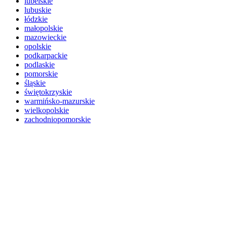
lubelskie
lubuskie
łódzkie
małopolskie
mazowieckie
opolskie
podkarpackie
podlaskie
pomorskie
śląskie
świętokrzyskie
warmińsko-mazurskie
wielkopolskie
zachodniopomorskie