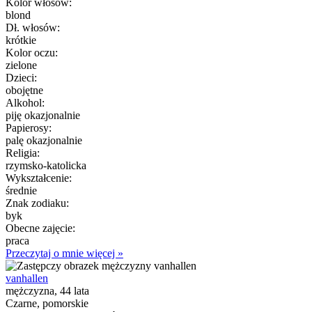
Kolor włósów:
blond
Dł. włosów:
krótkie
Kolor oczu:
zielone
Dzieci:
obojętne
Alkohol:
piję okazjonalnie
Papierosy:
palę okazjonalnie
Religia:
rzymsko-katolicka
Wykształcenie:
średnie
Znak zodiaku:
byk
Obecne zajęcie:
praca
Przeczytaj o mnie więcej »
vanhallen
mężczyzna, 44 lata
Czarne, pomorskie