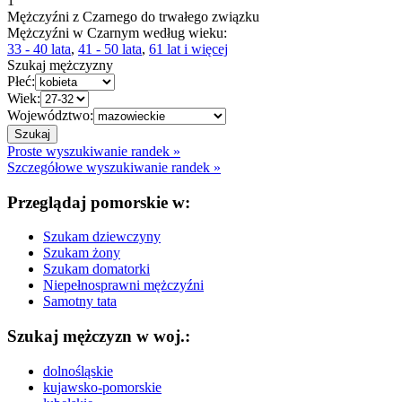
1
Mężczyźni z Czarnego do trwałego związku
Mężczyźni w Czarnym według wieku:
33 - 40 lata
,
41 - 50 lata
,
61 lat i więcej
Szukaj mężczyzny
Płeć:
Wiek:
Województwo:
Proste wyszukiwanie randek »
Szczegółowe wyszukiwanie randek »
Przeglądaj pomorskie w:
Szukam dziewczyny
Szukam żony
Szukam domatorki
Niepełnosprawni mężczyźni
Samotny tata
Szukaj mężczyzn w woj.:
dolnośląskie
kujawsko-pomorskie