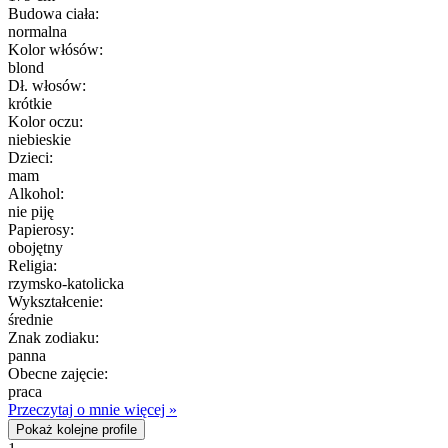
Budowa ciała:
normalna
Kolor włósów:
blond
Dł. włosów:
krótkie
Kolor oczu:
niebieskie
Dzieci:
mam
Alkohol:
nie piję
Papierosy:
obojętny
Religia:
rzymsko-katolicka
Wykształcenie:
średnie
Znak zodiaku:
panna
Obecne zajęcie:
praca
Przeczytaj o mnie więcej »
Pokaż kolejne profile