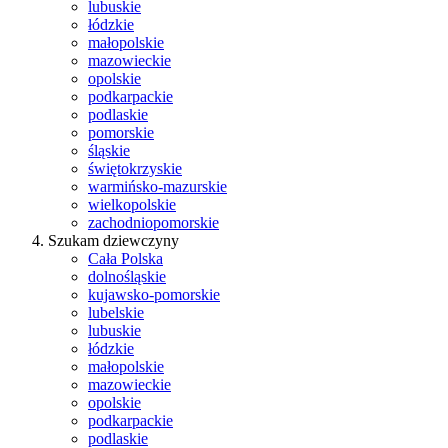
lubuskie
łódzkie
małopolskie
mazowieckie
opolskie
podkarpackie
podlaskie
pomorskie
śląskie
świętokrzyskie
warmińsko-mazurskie
wielkopolskie
zachodniopomorskie
Szukam dziewczyny
Cała Polska
dolnośląskie
kujawsko-pomorskie
lubelskie
lubuskie
łódzkie
małopolskie
mazowieckie
opolskie
podkarpackie
podlaskie