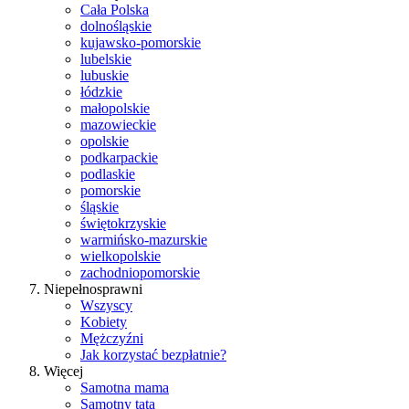
Cała Polska
dolnośląskie
kujawsko-pomorskie
lubelskie
lubuskie
łódzkie
małopolskie
mazowieckie
opolskie
podkarpackie
podlaskie
pomorskie
śląskie
świętokrzyskie
warmińsko-mazurskie
wielkopolskie
zachodniopomorskie
Niepełnosprawni
Wszyscy
Kobiety
Mężczyźni
Jak korzystać bezpłatnie?
Więcej
Samotna mama
Samotny tata