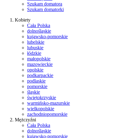
Szukam domatora
Szukam domatorki
Kobiety
Cała Polska
dolnośląskie
kujawsko-pomorskie
lubelskie
lubuskie
łódzkie
małopolskie
mazowieckie
opolskie
podkarpackie
podlaskie
pomorskie
śląskie
świętokrzyskie
warmińsko-mazurskie
wielkopolskie
zachodniopomorskie
Mężczyźni
Cała Polska
dolnośląskie
kujawsko-pomorskie