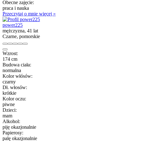
Obecne zajęcie:
praca i nauka
Przeczytaj o mnie więcej »
power225
mężczyzna, 41 lat
Czarne, pomorskie
Wzrost:
174 cm
Budowa ciała:
normalna
Kolor włósów:
czarny
Dł. włosów:
krótkie
Kolor oczu:
piwne
Dzieci:
mam
Alkohol:
piję okazjonalnie
Papierosy:
palę okazjonalnie