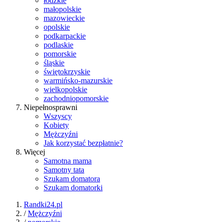
łódzkie
małopolskie
mazowieckie
opolskie
podkarpackie
podlaskie
pomorskie
śląskie
świętokrzyskie
warmińsko-mazurskie
wielkopolskie
zachodniopomorskie
Niepełnosprawni
Wszyscy
Kobiety
Mężczyźni
Jak korzystać bezpłatnie?
Więcej
Samotna mama
Samotny tata
Szukam domatora
Szukam domatorki
Randki24.pl
/
Mężczyźni