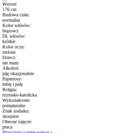
Wzrost:
176 cm
Budowa ciała:
normalna
Kolor włósów:
brązowy
Dł. włosów:
krótkie
Kolor oczu:
zielone
Dzieci:
nie mam
Alkohol:
piję okazjonalnie
Papierosy:
lubię i palę
Religia:
rzymsko-katolicka
Wykształcenie:
pomaturalne
Znak zodiaku:
skorpion
Obecne zajęcie:
praca
Przeczytaj o mnie więcej »