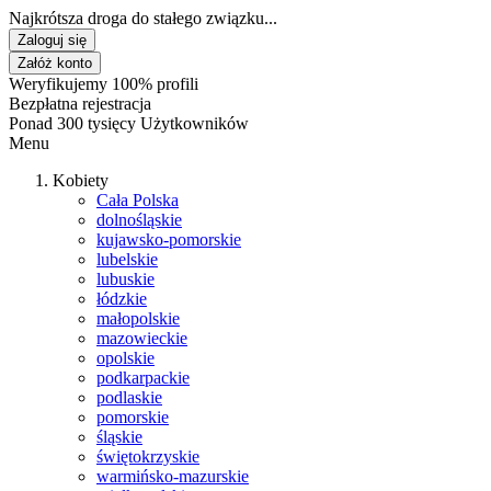
Najkrótsza droga do stałego związku...
Zaloguj się
Załóż konto
Weryfikujemy 100% profili
Bezpłatna rejestracja
Ponad 300 tysięcy Użytkowników
Menu
Kobiety
Cała Polska
dolnośląskie
kujawsko-pomorskie
lubelskie
lubuskie
łódzkie
małopolskie
mazowieckie
opolskie
podkarpackie
podlaskie
pomorskie
śląskie
świętokrzyskie
warmińsko-mazurskie