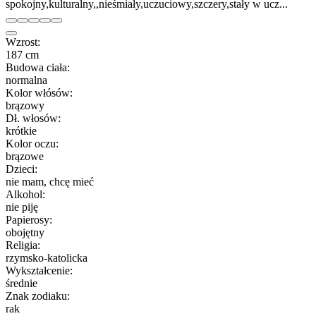
spokojny,kulturalny,,nieśmiały,uczuciowy,szczery,stały w ucz...
Wzrost:
187 cm
Budowa ciała:
normalna
Kolor włósów:
brązowy
Dł. włosów:
krótkie
Kolor oczu:
brązowe
Dzieci:
nie mam, chcę mieć
Alkohol:
nie piję
Papierosy:
obojętny
Religia:
rzymsko-katolicka
Wykształcenie:
średnie
Znak zodiaku:
rak