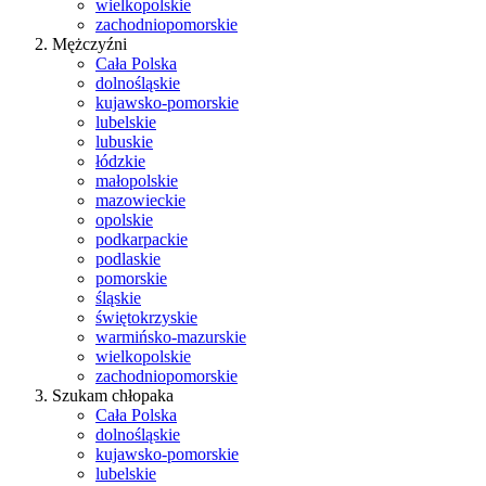
wielkopolskie
zachodniopomorskie
Mężczyźni
Cała Polska
dolnośląskie
kujawsko-pomorskie
lubelskie
lubuskie
łódzkie
małopolskie
mazowieckie
opolskie
podkarpackie
podlaskie
pomorskie
śląskie
świętokrzyskie
warmińsko-mazurskie
wielkopolskie
zachodniopomorskie
Szukam chłopaka
Cała Polska
dolnośląskie
kujawsko-pomorskie
lubelskie