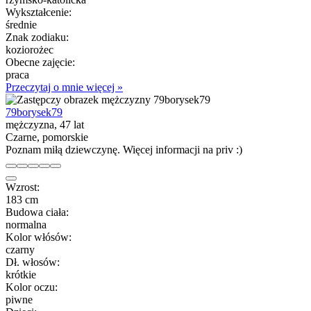
Wykształcenie:
średnie
Znak zodiaku:
koziorożec
Obecne zajęcie:
praca
Przeczytaj o mnie więcej »
79borysek79
mężczyzna, 47 lat
Czarne, pomorskie
Poznam miłą dziewczynę. Więcej informacji na priv :)
Wzrost:
183 cm
Budowa ciała:
normalna
Kolor włósów:
czarny
Dł. włosów:
krótkie
Kolor oczu:
piwne