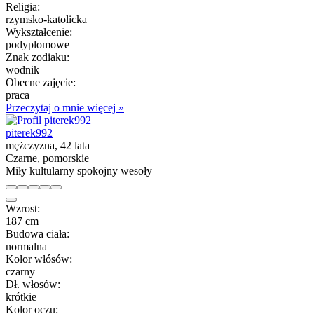
Religia:
rzymsko-katolicka
Wykształcenie:
podyplomowe
Znak zodiaku:
wodnik
Obecne zajęcie:
praca
Przeczytaj o mnie więcej »
piterek992
mężczyzna, 42 lata
Czarne, pomorskie
Miły kultularny spokojny wesoły
Wzrost:
187 cm
Budowa ciała:
normalna
Kolor włósów:
czarny
Dł. włosów:
krótkie
Kolor oczu: