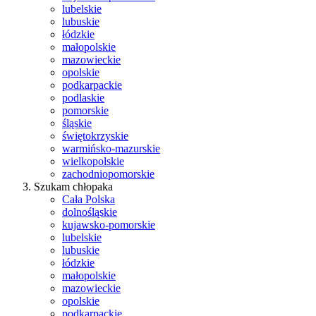
lubelskie
lubuskie
łódzkie
małopolskie
mazowieckie
opolskie
podkarpackie
podlaskie
pomorskie
śląskie
świętokrzyskie
warmińsko-mazurskie
wielkopolskie
zachodniopomorskie
Szukam chłopaka
Cała Polska
dolnośląskie
kujawsko-pomorskie
lubelskie
lubuskie
łódzkie
małopolskie
mazowieckie
opolskie
podkarpackie