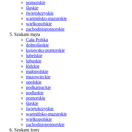
pomorskie
śląskie
świętokrzyskie
warmińsko-mazurskie
wielkopolskie
zachodniopomorskie
Szukam męża
Cała Polska
dolnośląskie
kujawsko-pomorskie
lubelskie
lubuskie
łódzkie
małopolskie
mazowieckie
opolskie
podkarpackie
podlaskie
pomorskie
śląskie
świętokrzyskie
warmińsko-mazurskie
wielkopolskie
zachodniopomorskie
Szukam żony