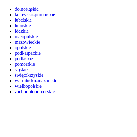
dolnośląskie
kujawsko-pomorskie
lubelskie
lubuskie
łódzkie
małopolskie
mazowieckie
opolskie
podkarpackie
podlaskie
pomorskie
śląskie
świętokrzyskie
warmińsko-mazurskie
wielkopolskie
zachodniopomorskie