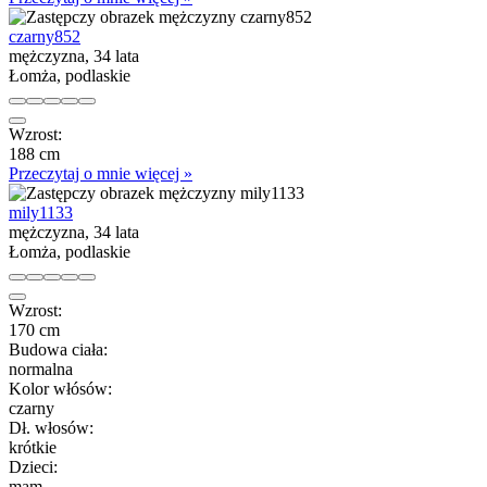
czarny852
mężczyzna, 34 lata
Łomża, podlaskie
Wzrost:
188 cm
Przeczytaj o mnie więcej »
mily1133
mężczyzna, 34 lata
Łomża, podlaskie
Wzrost:
170 cm
Budowa ciała:
normalna
Kolor włósów:
czarny
Dł. włosów:
krótkie
Dzieci:
mam