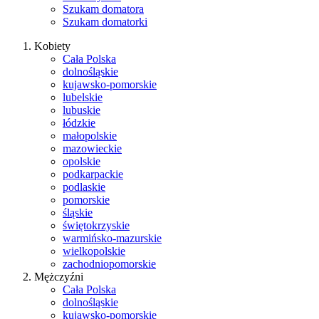
Szukam domatora
Szukam domatorki
Kobiety
Cała Polska
dolnośląskie
kujawsko-pomorskie
lubelskie
lubuskie
łódzkie
małopolskie
mazowieckie
opolskie
podkarpackie
podlaskie
pomorskie
śląskie
świętokrzyskie
warmińsko-mazurskie
wielkopolskie
zachodniopomorskie
Mężczyźni
Cała Polska
dolnośląskie
kujawsko-pomorskie