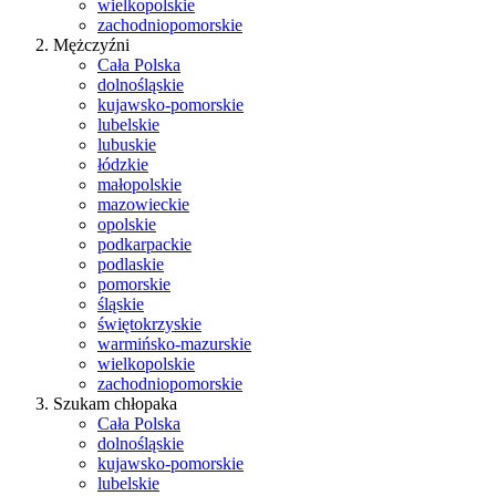
wielkopolskie
zachodniopomorskie
Mężczyźni
Cała Polska
dolnośląskie
kujawsko-pomorskie
lubelskie
lubuskie
łódzkie
małopolskie
mazowieckie
opolskie
podkarpackie
podlaskie
pomorskie
śląskie
świętokrzyskie
warmińsko-mazurskie
wielkopolskie
zachodniopomorskie
Szukam chłopaka
Cała Polska
dolnośląskie
kujawsko-pomorskie
lubelskie