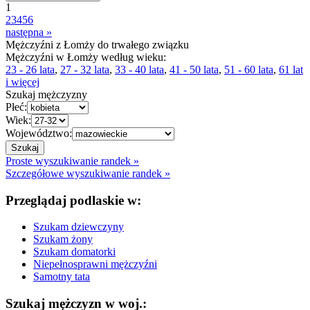
1
2
3
4
5
6
następna »
Mężczyźni z Łomży do trwałego związku
Mężczyźni w Łomży według wieku:
23 - 26 lata
,
27 - 32 lata
,
33 - 40 lata
,
41 - 50 lata
,
51 - 60 lata
,
61 lat
i więcej
Szukaj mężczyzny
Płeć:
Wiek:
Województwo:
Proste wyszukiwanie randek »
Szczegółowe wyszukiwanie randek »
Przeglądaj podlaskie w:
Szukam dziewczyny
Szukam żony
Szukam domatorki
Niepełnosprawni mężczyźni
Samotny tata
Szukaj mężczyzn w woj.: