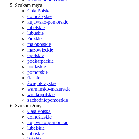
Szukam męża
Cała Polska
dolnośląskie
kujawsko-pomorskie
lubelskie
lubuskie
łódzkie
małopolskie
mazowieckie
opolskie
podkarpackie
podlaskie
pomorskie
śląskie
świętokrzyskie
warmińsko-mazurskie
wielkopolskie
zachodniopomorskie
Szukam żony
Cała Polska
dolnośląskie
kujawsko-pomorskie
lubelskie
lubuskie