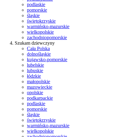
podlaskie
pomorskie
śląskie
świętokrzyskie
warmińsko-mazurskie
wielkopolskie
zachodniopomorskie
Szukam dziewczyny
Cała Polska
dolnośląskie
kujawsko-pomorskie
lubelskie
lubuskie
łódzkie
małopolskie
mazowieckie
opolskie
podkarpackie
podlaskie
pomorskie
śląskie
świętokrzyskie
warmińsko-mazurskie
wielkopolskie
zachodniopomorskie