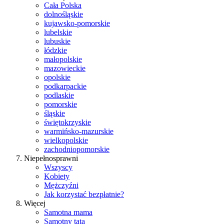
Cała Polska
dolnośląskie
kujawsko-pomorskie
lubelskie
lubuskie
łódzkie
małopolskie
mazowieckie
opolskie
podkarpackie
podlaskie
pomorskie
śląskie
świętokrzyskie
warmińsko-mazurskie
wielkopolskie
zachodniopomorskie
Niepełnosprawni
Wszyscy
Kobiety
Mężczyźni
Jak korzystać bezpłatnie?
Więcej
Samotna mama
Samotny tata