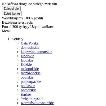
Najkrótsza droga do stałego związku...
Zaloguj się
Załóż konto
Weryfikujemy 100% profili
Bezpłatna rejestracja
Ponad 300 tysięcy Użytkowników
Menu
Kobiety
Cała Polska
dolnośląskie
kujawsko-pomorskie
lubelskie
lubuskie
łódzkie
małopolskie
mazowieckie
opolskie
podkarpackie
podlaskie
pomorskie
śląskie
świętokrzyskie
warmińsko-mazurskie