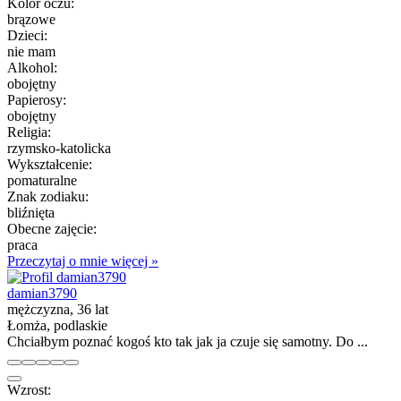
Kolor oczu:
brązowe
Dzieci:
nie mam
Alkohol:
obojętny
Papierosy:
obojętny
Religia:
rzymsko-katolicka
Wykształcenie:
pomaturalne
Znak zodiaku:
bliźnięta
Obecne zajęcie:
praca
Przeczytaj o mnie więcej »
damian3790
mężczyzna, 36 lat
Łomża, podlaskie
Chciałbym poznać kogoś kto tak jak ja czuje się samotny. Do ...
Wzrost: