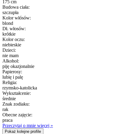
175 cm
Budowa ciała:
szczupła
Kolor włósów:
blond
Dł. włosów:
krótkie
Kolor oczu:
niebieskie
Dzieci:
nie mam
Alkohol:
piję okazjonalnie
Papierosy:
lubię i palę
Religia:
rzymsko-katolicka
Wykształcenie:
średnie
Znak zodiaku:
rak
Obecne zajęcie:
praca
Przeczytaj o mnie więcej »
Pokaż kolejne profile