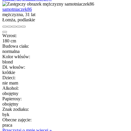
samotniaczek86
mężczyzna, 31 lat
Łomża, podlaskie
Wzrost:
180 cm
Budowa ciała:
normalna
Kolor włósów:
blond
Dł. włosów:
krótkie
Dzieci:
nie mam
Alkohol:
obojętny
Papierosy:
obojętny
Znak zodiaku:
byk
Obecne zajęcie:
praca
Przeczytaj o mnie więcej »