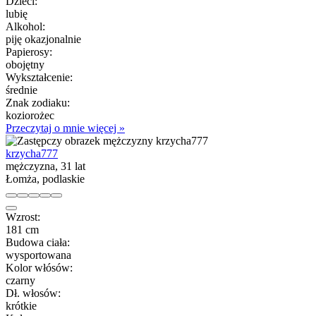
Dzieci:
lubię
Alkohol:
piję okazjonalnie
Papierosy:
obojętny
Wykształcenie:
średnie
Znak zodiaku:
koziorożec
Przeczytaj o mnie więcej »
krzycha777
mężczyzna, 31 lat
Łomża, podlaskie
Wzrost:
181 cm
Budowa ciała:
wysportowana
Kolor włósów:
czarny
Dł. włosów:
krótkie