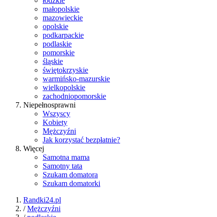
łódzkie
małopolskie
mazowieckie
opolskie
podkarpackie
podlaskie
pomorskie
śląskie
świętokrzyskie
warmińsko-mazurskie
wielkopolskie
zachodniopomorskie
Niepełnosprawni
Wszyscy
Kobiety
Mężczyźni
Jak korzystać bezpłatnie?
Więcej
Samotna mama
Samotny tata
Szukam domatora
Szukam domatorki
Randki24.pl
/
Mężczyźni