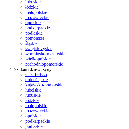
lubuskie
łódzkie
małopolskie
mazowieckie
opolskie
podkarpackie
podlaskie
pomorskie
śląskie
świętokrzyskie
warmińsko-mazurskie
wielkopolskie
zachodniopomorskie
Szukam dziewczyny
Cała Polska
dolnośląskie
kujawsko-pomorskie
lubelskie
lubuskie
łódzkie
małopolskie
mazowieckie
opolskie
podkarpackie
podlaskie