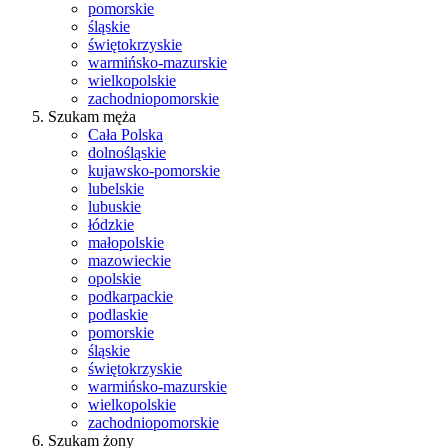
pomorskie
śląskie
świętokrzyskie
warmińsko-mazurskie
wielkopolskie
zachodniopomorskie
Szukam męża
Cała Polska
dolnośląskie
kujawsko-pomorskie
lubelskie
lubuskie
łódzkie
małopolskie
mazowieckie
opolskie
podkarpackie
podlaskie
pomorskie
śląskie
świętokrzyskie
warmińsko-mazurskie
wielkopolskie
zachodniopomorskie
Szukam żony