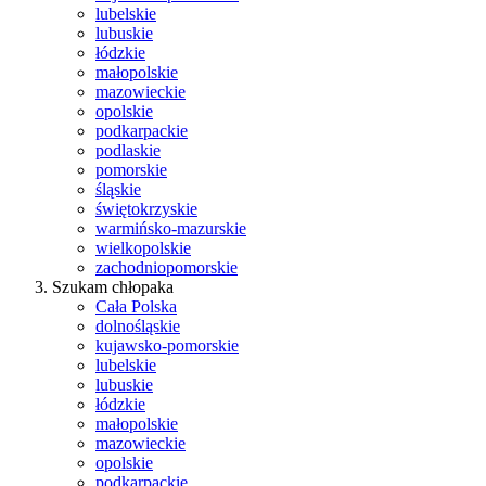
lubelskie
lubuskie
łódzkie
małopolskie
mazowieckie
opolskie
podkarpackie
podlaskie
pomorskie
śląskie
świętokrzyskie
warmińsko-mazurskie
wielkopolskie
zachodniopomorskie
Szukam chłopaka
Cała Polska
dolnośląskie
kujawsko-pomorskie
lubelskie
lubuskie
łódzkie
małopolskie
mazowieckie
opolskie
podkarpackie