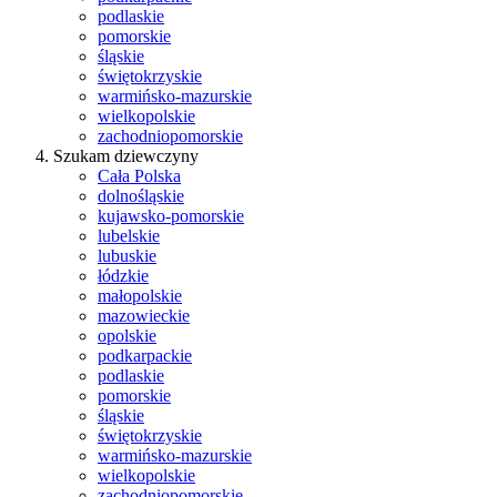
podlaskie
pomorskie
śląskie
świętokrzyskie
warmińsko-mazurskie
wielkopolskie
zachodniopomorskie
Szukam dziewczyny
Cała Polska
dolnośląskie
kujawsko-pomorskie
lubelskie
lubuskie
łódzkie
małopolskie
mazowieckie
opolskie
podkarpackie
podlaskie
pomorskie
śląskie
świętokrzyskie
warmińsko-mazurskie
wielkopolskie
zachodniopomorskie