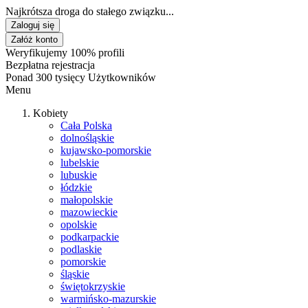
Najkrótsza droga do stałego związku...
Zaloguj się
Załóż konto
Weryfikujemy 100% profili
Bezpłatna rejestracja
Ponad 300 tysięcy Użytkowników
Menu
Kobiety
Cała Polska
dolnośląskie
kujawsko-pomorskie
lubelskie
lubuskie
łódzkie
małopolskie
mazowieckie
opolskie
podkarpackie
podlaskie
pomorskie
śląskie
świętokrzyskie
warmińsko-mazurskie