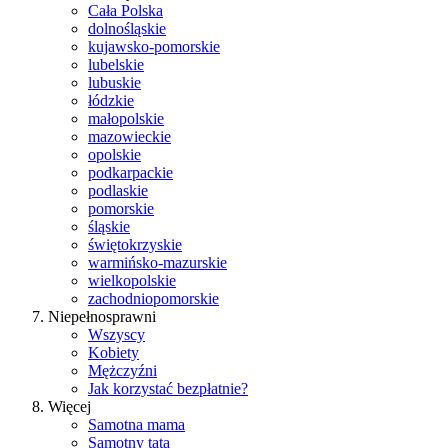
Cała Polska
dolnośląskie
kujawsko-pomorskie
lubelskie
lubuskie
łódzkie
małopolskie
mazowieckie
opolskie
podkarpackie
podlaskie
pomorskie
śląskie
świętokrzyskie
warmińsko-mazurskie
wielkopolskie
zachodniopomorskie
Niepełnosprawni
Wszyscy
Kobiety
Mężczyźni
Jak korzystać bezpłatnie?
Więcej
Samotna mama
Samotny tata