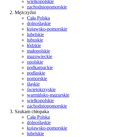
wielkopolskie
zachodniopomorskie
Mężczyźni
Cała Polska
dolnośląskie
kujawsko-pomorskie
lubelskie
lubuskie
łódzkie
małopolskie
mazowieckie
opolskie
podkarpackie
podlaskie
pomorskie
śląskie
świętokrzyskie
warmińsko-mazurskie
wielkopolskie
zachodniopomorskie
Szukam chłopaka
Cała Polska
dolnośląskie
kujawsko-pomorskie
lubelskie