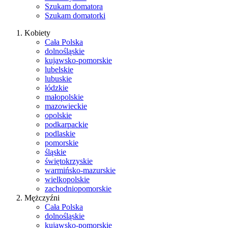
Szukam domatora
Szukam domatorki
Kobiety
Cała Polska
dolnośląskie
kujawsko-pomorskie
lubelskie
lubuskie
łódzkie
małopolskie
mazowieckie
opolskie
podkarpackie
podlaskie
pomorskie
śląskie
świętokrzyskie
warmińsko-mazurskie
wielkopolskie
zachodniopomorskie
Mężczyźni
Cała Polska
dolnośląskie
kujawsko-pomorskie