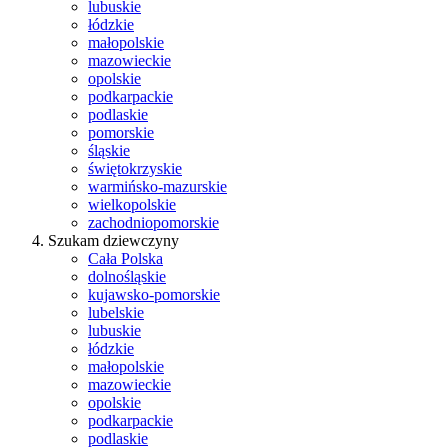
lubuskie
łódzkie
małopolskie
mazowieckie
opolskie
podkarpackie
podlaskie
pomorskie
śląskie
świętokrzyskie
warmińsko-mazurskie
wielkopolskie
zachodniopomorskie
Szukam dziewczyny
Cała Polska
dolnośląskie
kujawsko-pomorskie
lubelskie
lubuskie
łódzkie
małopolskie
mazowieckie
opolskie
podkarpackie
podlaskie