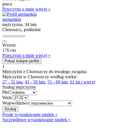
praca
Przeczytaj o mnie więcej »
apotamkin
mężczyzna, 34 lata
Choroszcz, podlaskie
Wzrost:
176 cm
Przeczytaj o mnie więcej »
Pokaż kolejne profile
1
Mężczyźni z Choroszczy do trwałego związku
Mężczyźni w Choroszczy według wieku:
27 - 32 lata
,
41 - 50 lata
,
51 - 60 lata
,
61 lat i więcej
Szukaj mężczyzny
Płeć:
Wiek:
Województwo:
Proste wyszukiwanie randek »
Szczegółowe wyszukiwanie randek »