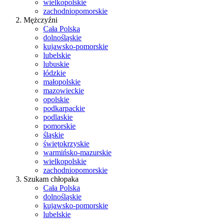
wielkopolskie
zachodniopomorskie
Mężczyźni
Cała Polska
dolnośląskie
kujawsko-pomorskie
lubelskie
lubuskie
łódzkie
małopolskie
mazowieckie
opolskie
podkarpackie
podlaskie
pomorskie
śląskie
świętokrzyskie
warmińsko-mazurskie
wielkopolskie
zachodniopomorskie
Szukam chłopaka
Cała Polska
dolnośląskie
kujawsko-pomorskie
lubelskie