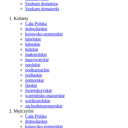
Szukam domatora
Szukam domatorki
Kobiety
Cała Polska
dolnośląskie
kujawsko-pomorskie
lubelskie
lubuskie
łódzkie
małopolskie
mazowieckie
opolskie
podkarpackie
podlaskie
pomorskie
śląskie
świętokrzyskie
warmińsko-mazurskie
wielkopolskie
zachodniopomorskie
Mężczyźni
Cała Polska
dolnośląskie
kujawsko-pomorskie