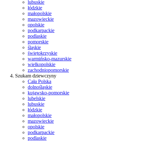
lubuskie
łódzkie
małopolskie
mazowieckie
opolskie
podkarpackie
podlaskie
pomorskie
śląskie
świętokrzyskie
warmińsko-mazurskie
wielkopolskie
zachodniopomorskie
Szukam dziewczyny
Cała Polska
dolnośląskie
kujawsko-pomorskie
lubelskie
lubuskie
łódzkie
małopolskie
mazowieckie
opolskie
podkarpackie
podlaskie