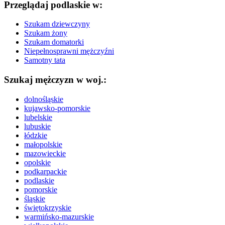
Przeglądaj podlaskie w:
Szukam dziewczyny
Szukam żony
Szukam domatorki
Niepełnosprawni mężczyźni
Samotny tata
Szukaj mężczyzn w woj.:
dolnośląskie
kujawsko-pomorskie
lubelskie
lubuskie
łódzkie
małopolskie
mazowieckie
opolskie
podkarpackie
podlaskie
pomorskie
śląskie
świętokrzyskie
warmińsko-mazurskie