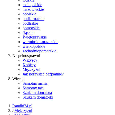
łódzkie
małopolskie
mazowieckie
opolskie
podkarpackie
podlaskie
pomorskie
śląskie
świętokrzyskie
warmińsko-mazurskie
wielkopolskie
zachodniopomorskie
Niepełnosprawni
Wszyscy
Kobiety
Mężczyźni
Jak korzystać bezpłatnie?
Więcej
Samotna mama
Samotny tata
Szukam domatora
Szukam domatorki
Randki24.pl
/
Mężczyźni