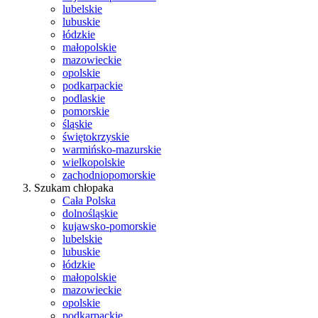
lubelskie
lubuskie
łódzkie
małopolskie
mazowieckie
opolskie
podkarpackie
podlaskie
pomorskie
śląskie
świętokrzyskie
warmińsko-mazurskie
wielkopolskie
zachodniopomorskie
Szukam chłopaka
Cała Polska
dolnośląskie
kujawsko-pomorskie
lubelskie
lubuskie
łódzkie
małopolskie
mazowieckie
opolskie
podkarpackie