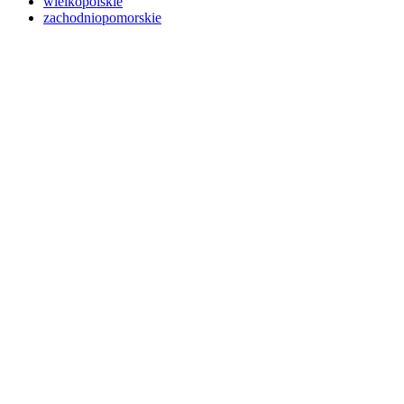
wielkopolskie
zachodniopomorskie