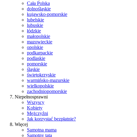
Cała Polska
dolnośląskie
kujawsko-pomorskie
lubelskie
lubuskie
łódzkie
małopolskie
mazowieckie
opolskie
podkarpackie
podlaskie
pomorskie
śląskie
świętokrzyskie
warmińsko-mazurskie
wielkopolskie
zachodniopomorskie
Niepełnosprawni
Wszyscy
Kobiety
Mężczyźni
Jak korzystać bezpłatnie?
Więcej
Samotna mama
Samotny tata