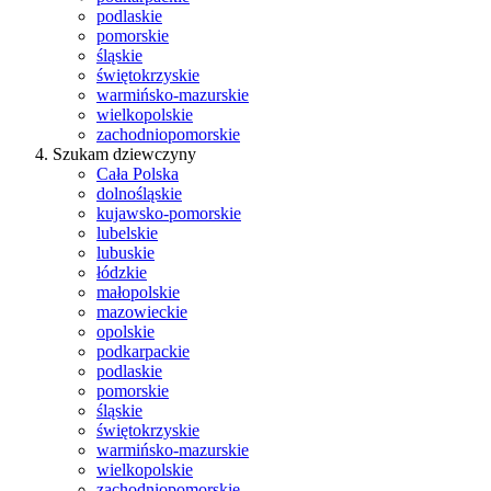
podlaskie
pomorskie
śląskie
świętokrzyskie
warmińsko-mazurskie
wielkopolskie
zachodniopomorskie
Szukam dziewczyny
Cała Polska
dolnośląskie
kujawsko-pomorskie
lubelskie
lubuskie
łódzkie
małopolskie
mazowieckie
opolskie
podkarpackie
podlaskie
pomorskie
śląskie
świętokrzyskie
warmińsko-mazurskie
wielkopolskie
zachodniopomorskie