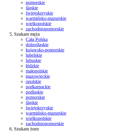
pomorskie
śląskie
świętokrzyskie
warmińsko-mazurskie
wielkopolskie
zachodniopomorskie
Szukam męża
Cała Polska
dolnośląskie
kujawsko-pomorskie
lubelskie
lubuskie
łódzkie
małopolskie
mazowieckie
opolskie
podkarpackie
podlaskie
pomorskie
śląskie
świętokrzyskie
warmińsko-mazurskie
wielkopolskie
zachodniopomorskie
Szukam żony