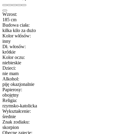
Wzrost:
185 cm
Budowa ciała:
kilka kilo za dużo
Kolor włósów:
inny
Dł. włosów:
krótkie
Kolor oczu:
niebieskie
Dzieci:
nie mam
Alkohol:
piję okazjonalnie
Papierosy:
obojętny
Religia:
rzymsko-katolicka
Wykształcenie:
średnie
Znak zodiaku:
skorpion
Obecne zajęcie: