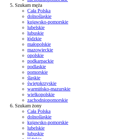
Szukam męża
Cała Polska
dolnośląskie
kujawsko-pomorskie
lubelskie
lubuskie
łódzkie
małopolskie
mazowieckie
opolskie
podkarpackie
podlaskie
pomorskie
śląskie
świętokrzyskie
warmińsko-mazurskie
wielkopolskie
zachodniopomorskie
Szukam żony
Cała Polska
dolnośląskie
kujawsko-pomorskie
lubelskie
lubuskie