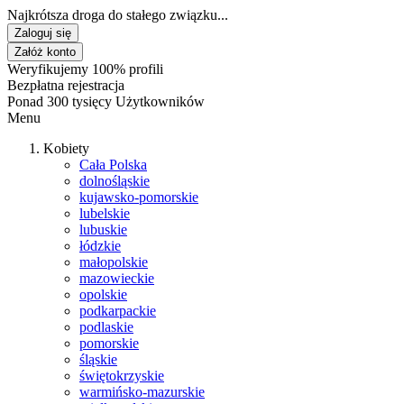
Najkrótsza droga do stałego związku...
Zaloguj się
Załóż konto
Weryfikujemy 100% profili
Bezpłatna rejestracja
Ponad 300 tysięcy Użytkowników
Menu
Kobiety
Cała Polska
dolnośląskie
kujawsko-pomorskie
lubelskie
lubuskie
łódzkie
małopolskie
mazowieckie
opolskie
podkarpackie
podlaskie
pomorskie
śląskie
świętokrzyskie
warmińsko-mazurskie