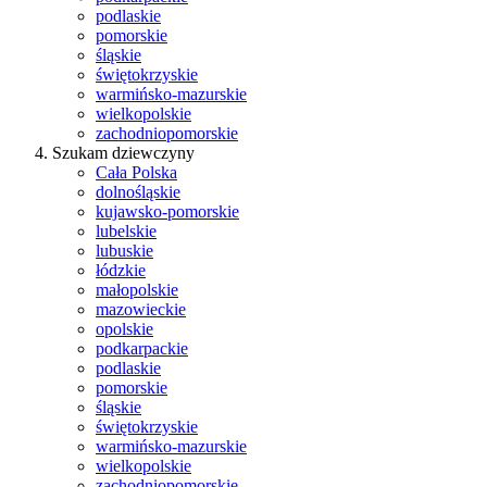
podlaskie
pomorskie
śląskie
świętokrzyskie
warmińsko-mazurskie
wielkopolskie
zachodniopomorskie
Szukam dziewczyny
Cała Polska
dolnośląskie
kujawsko-pomorskie
lubelskie
lubuskie
łódzkie
małopolskie
mazowieckie
opolskie
podkarpackie
podlaskie
pomorskie
śląskie
świętokrzyskie
warmińsko-mazurskie
wielkopolskie
zachodniopomorskie