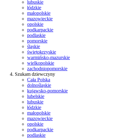
lubuskie
łódzkie
małopolskie
mazowieckie
opolskie
podkarpackie
podlaskie
pomorskie
śląskie
świętokrzyskie
warmińsko-mazurskie
wielkopolskie
zachodniopomorskie
Szukam dziewczyny
Cała Polska
dolnośląskie
kujawsko-pomorskie
lubelskie
lubuskie
łódzkie
małopolskie
mazowieckie
opolskie
podkarpackie
podlaskie