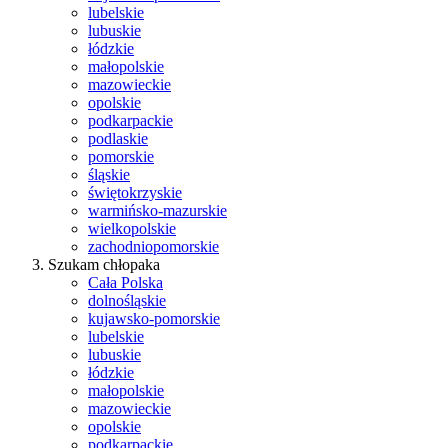
lubelskie
lubuskie
łódzkie
małopolskie
mazowieckie
opolskie
podkarpackie
podlaskie
pomorskie
śląskie
świętokrzyskie
warmińsko-mazurskie
wielkopolskie
zachodniopomorskie
Szukam chłopaka
Cała Polska
dolnośląskie
kujawsko-pomorskie
lubelskie
lubuskie
łódzkie
małopolskie
mazowieckie
opolskie
podkarpackie