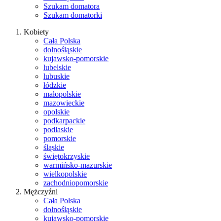
Szukam domatora
Szukam domatorki
Kobiety
Cała Polska
dolnośląskie
kujawsko-pomorskie
lubelskie
lubuskie
łódzkie
małopolskie
mazowieckie
opolskie
podkarpackie
podlaskie
pomorskie
śląskie
świętokrzyskie
warmińsko-mazurskie
wielkopolskie
zachodniopomorskie
Mężczyźni
Cała Polska
dolnośląskie
kujawsko-pomorskie