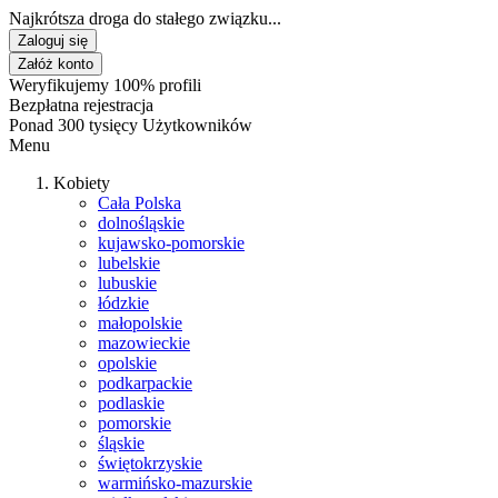
Najkrótsza droga do stałego związku...
Zaloguj się
Załóż konto
Weryfikujemy 100% profili
Bezpłatna rejestracja
Ponad 300 tysięcy Użytkowników
Menu
Kobiety
Cała Polska
dolnośląskie
kujawsko-pomorskie
lubelskie
lubuskie
łódzkie
małopolskie
mazowieckie
opolskie
podkarpackie
podlaskie
pomorskie
śląskie
świętokrzyskie
warmińsko-mazurskie