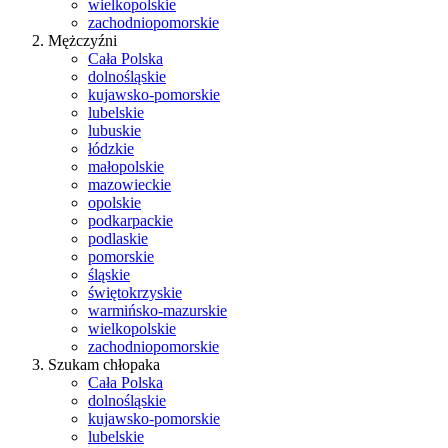
wielkopolskie
zachodniopomorskie
Mężczyźni
Cała Polska
dolnośląskie
kujawsko-pomorskie
lubelskie
lubuskie
łódzkie
małopolskie
mazowieckie
opolskie
podkarpackie
podlaskie
pomorskie
śląskie
świętokrzyskie
warmińsko-mazurskie
wielkopolskie
zachodniopomorskie
Szukam chłopaka
Cała Polska
dolnośląskie
kujawsko-pomorskie
lubelskie