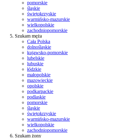
pomorskie
śląskie
świętokrzyskie
warmińsko-mazurskie
wielkopolskie
zachodniopomorskie
Szukam męża
Cała Polska
dolnośląskie
kujawsko-pomorskie
lubelskie
lubuskie
łódzkie
małopolskie
mazowieckie
opolskie
podkarpackie
podlaskie
pomorskie
śląskie
świętokrzyskie
warmińsko-mazurskie
wielkopolskie
zachodniopomorskie
Szukam żony