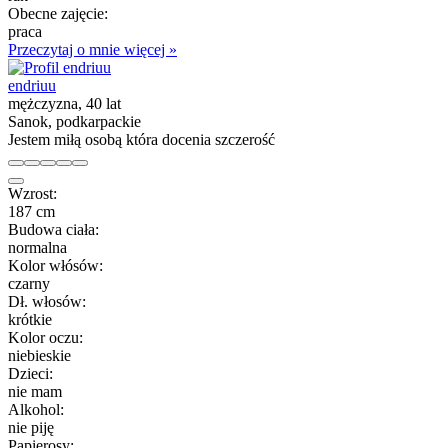
Obecne zajęcie:
praca
Przeczytaj o mnie więcej »
endriuu
mężczyzna, 40 lat
Sanok, podkarpackie
Jestem miłą osobą która docenia szczerość
Wzrost:
187 cm
Budowa ciała:
normalna
Kolor włósów:
czarny
Dł. włosów:
krótkie
Kolor oczu:
niebieskie
Dzieci:
nie mam
Alkohol:
nie piję
Papierosy: