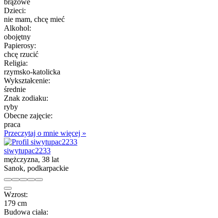
brązowe
Dzieci:
nie mam, chcę mieć
Alkohol:
obojętny
Papierosy:
chcę rzucić
Religia:
rzymsko-katolicka
Wykształcenie:
średnie
Znak zodiaku:
ryby
Obecne zajęcie:
praca
Przeczytaj o mnie więcej »
siwytupac2233
mężczyzna, 38 lat
Sanok, podkarpackie
Wzrost:
179 cm
Budowa ciała: