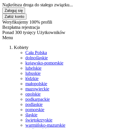
Najkrótsza droga do stałego związku...
Zaloguj się
Załóż konto
Weryfikujemy 100% profili
Bezpłatna rejestracja
Ponad 300 tysięcy Użytkowników
Menu
Kobiety
Cała Polska
dolnośląskie
kujawsko-pomorskie
lubelskie
lubuskie
łódzkie
małopolskie
mazowieckie
opolskie
podkarpackie
podlaskie
pomorskie
śląskie
świętokrzyskie
warmińsko-mazurskie