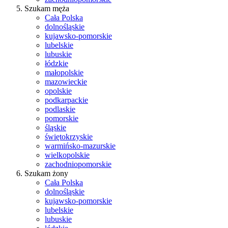
Szukam męża
Cała Polska
dolnośląskie
kujawsko-pomorskie
lubelskie
lubuskie
łódzkie
małopolskie
mazowieckie
opolskie
podkarpackie
podlaskie
pomorskie
śląskie
świętokrzyskie
warmińsko-mazurskie
wielkopolskie
zachodniopomorskie
Szukam żony
Cała Polska
dolnośląskie
kujawsko-pomorskie
lubelskie
lubuskie