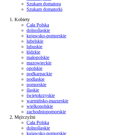
Szukam domatora
Szukam domatorki
Kobiety
Cała Polska
dolnośląskie
kujawsko-pomorskie
lubelskie
lubuskie
łódzkie
małopolskie
mazowieckie
opolskie
podkarpackie
podlaskie
pomorskie
śląskie
świętokrzyskie
warmińsko-mazurskie
wielkopolskie
zachodniopomorskie
Mężczyźni
Cała Polska
dolnośląskie
kujawsko-pomorskie