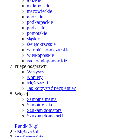
łódzkie
małopolskie
mazowieckie
opolskie
podkarpackie
podlaskie
pomorskie
śląskie
świętokrzyskie
warmińsko-mazurskie
wielkopolskie
zachodniopomorskie
Niepełnosprawni
Wszyscy
Kobiety
Mężczyźni
Jak korzystać bezpłatnie?
Więcej
Samotna mama
Samotny tata
Szukam domatora
Szukam domatorki
Randki24.pl
/
Mężczyźni