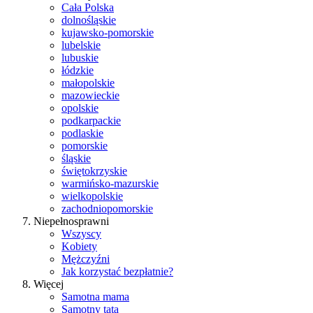
Cała Polska
dolnośląskie
kujawsko-pomorskie
lubelskie
lubuskie
łódzkie
małopolskie
mazowieckie
opolskie
podkarpackie
podlaskie
pomorskie
śląskie
świętokrzyskie
warmińsko-mazurskie
wielkopolskie
zachodniopomorskie
Niepełnosprawni
Wszyscy
Kobiety
Mężczyźni
Jak korzystać bezpłatnie?
Więcej
Samotna mama
Samotny tata