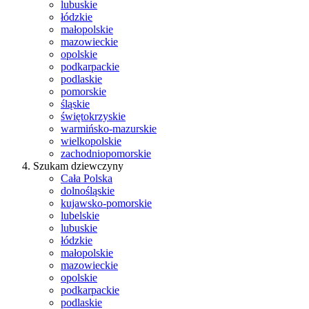
lubuskie
łódzkie
małopolskie
mazowieckie
opolskie
podkarpackie
podlaskie
pomorskie
śląskie
świętokrzyskie
warmińsko-mazurskie
wielkopolskie
zachodniopomorskie
Szukam dziewczyny
Cała Polska
dolnośląskie
kujawsko-pomorskie
lubelskie
lubuskie
łódzkie
małopolskie
mazowieckie
opolskie
podkarpackie
podlaskie