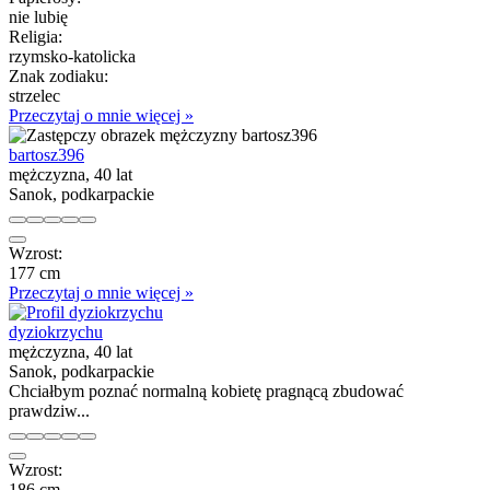
nie lubię
Religia:
rzymsko-katolicka
Znak zodiaku:
strzelec
Przeczytaj o mnie więcej »
bartosz396
mężczyzna, 40 lat
Sanok, podkarpackie
Wzrost:
177 cm
Przeczytaj o mnie więcej »
dyziokrzychu
mężczyzna, 40 lat
Sanok, podkarpackie
Chciałbym poznać normalną kobietę pragnącą zbudować
prawdziw...
Wzrost:
186 cm