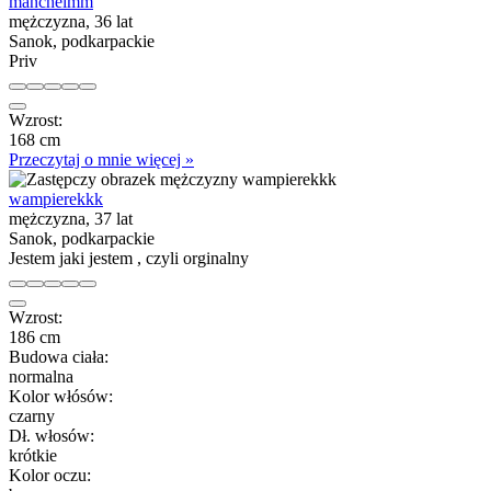
mancheimm
mężczyzna, 36 lat
Sanok, podkarpackie
Priv
Wzrost:
168 cm
Przeczytaj o mnie więcej »
wampierekkk
mężczyzna, 37 lat
Sanok, podkarpackie
Jestem jaki jestem , czyli orginalny
Wzrost:
186 cm
Budowa ciała:
normalna
Kolor włósów:
czarny
Dł. włosów:
krótkie
Kolor oczu: