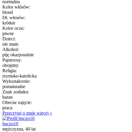
normalna
Kolor włósów:
blond
Dł. włosów:
krótkie
Kolor oczu:
piwne
Dzieci:
nie mam
Alkohol:
piję okazjonalnie
Papierosy:
obojętny
Religia:
rzymsko-katolicka
Wykształcenie:
pomaturalne
Znak zodiaku:
baran
Obecne zajęcie:
praca
Przeczytaj o mnie więcej »
buczo10
mężczyzna, 40 lat