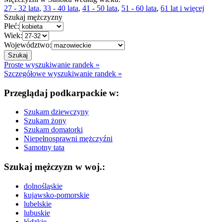
27 - 32 lata
,
33 - 40 lata
,
41 - 50 lata
,
51 - 60 lata
,
61 lat i więcej
Szukaj mężczyzny
Płeć:
Wiek:
Województwo:
Proste wyszukiwanie randek »
Szczegółowe wyszukiwanie randek »
Przeglądaj podkarpackie w:
Szukam dziewczyny
Szukam żony
Szukam domatorki
Niepełnosprawni mężczyźni
Samotny tata
Szukaj mężczyzn w woj.:
dolnośląskie
kujawsko-pomorskie
lubelskie
lubuskie
łódzkie