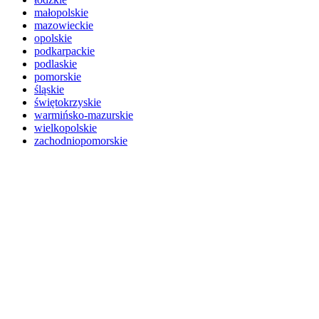
małopolskie
mazowieckie
opolskie
podkarpackie
podlaskie
pomorskie
śląskie
świętokrzyskie
warmińsko-mazurskie
wielkopolskie
zachodniopomorskie