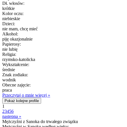
Dł. włosów:
krótkie
Kolor oczu:
niebieskie
Dzieci:
nie mam, chcę mieć
Alkohol:
piję okazjonalnie
Papierosy:
nie lubię
Religia:
rzymsko-katolicka
Wykształcenie:
średnie
Znak zodiaku:
wodnik
Obecne zajęcie:
praca
Przeczytaj o mnie więcej »
Pokaż kolejne profile
1
2
3
4
5
6
następna »
Mężczyźni z Sanoka do trwałego związku
Mężczyźni w Sanoku według wieku: