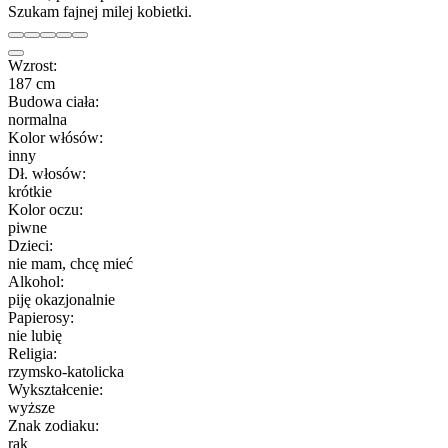
Szukam fajnej milej kobietki.
Wzrost:
187 cm
Budowa ciała:
normalna
Kolor włósów:
inny
Dł. włosów:
krótkie
Kolor oczu:
piwne
Dzieci:
nie mam, chcę mieć
Alkohol:
piję okazjonalnie
Papierosy:
nie lubię
Religia:
rzymsko-katolicka
Wykształcenie:
wyższe
Znak zodiaku:
rak