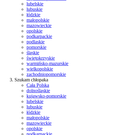
lubelskie
lubuskie
łódzkie
małopolskie
mazowieckie
opolskie
podkarpackie
podlaskie
pomorskie
śląskie
świętokrzyskie
warmińsko-mazurskie
wielkopolskie
zachodniopomorskie
Szukam chłopaka
Cała Polska
dolnośląskie
kujawsko-pomorskie
lubelskie
lubuskie
łódzkie
małopolskie
mazowieckie
opolskie
podkarpackie