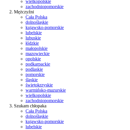
wielkopolskie
zachodniopomorskie
Mężczyźni
Cała Polska
dolnośląskie
kujawsko-pomorskie
lubelskie
lubuskie
łódzkie
małopolskie
mazowieckie
opolskie
podkarpackie
podlaskie
pomorskie
śląskie
świętokrzyskie
warmińsko-mazurskie
wielkopolskie
zachodniopomorskie
Szukam chłopaka
Cała Polska
dolnośląskie
kujawsko-pomorskie
lubelskie