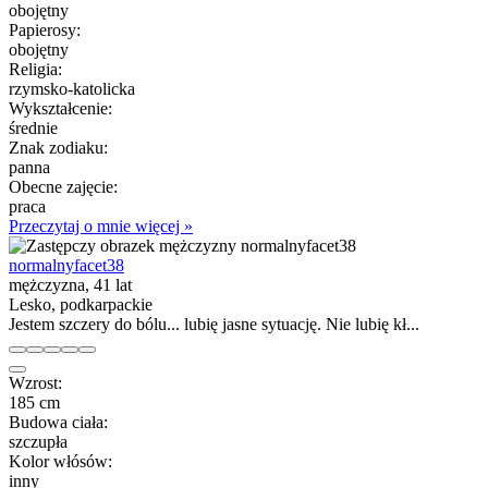
obojętny
Papierosy:
obojętny
Religia:
rzymsko-katolicka
Wykształcenie:
średnie
Znak zodiaku:
panna
Obecne zajęcie:
praca
Przeczytaj o mnie więcej »
normalnyfacet38
mężczyzna, 41 lat
Lesko, podkarpackie
Jestem szczery do bólu... lubię jasne sytuację. Nie lubię kł...
Wzrost:
185 cm
Budowa ciała:
szczupła
Kolor włósów:
inny