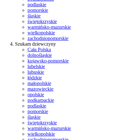
podlaskie
pomorskie
śląskie
świętokrzyskie
warmińsko-mazurskie
wielkopolskie
zachodniopomorskie
Szukam dziewczyny
Cała Polska
dolnośląskie
kujawsko-pomorskie
lubelskie
lubuskie
łódzkie
małopolskie
mazowieckie
opolskie
podkarpackie
podlaskie
pomorskie
śląskie
świętokrzyskie
warmińsko-mazurskie
wielkopolskie
zachodniopomorskie