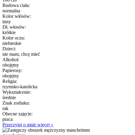
Budowa ciała:
normalna
Kolor włósów:
inny
Dł. włosów:
krótkie
Kolor oczu:
niebieskie
Dzieci:
nie mam, chcę mieć
Alkohol:
obojętny
Papierosy:
obojętny
Religia:
rzymsko-katolicka
Wykształcenie:
średnie
Znak zodiaku:
rak
Obecne zajęcie:
praca
Przeczytaj o mnie więcej »