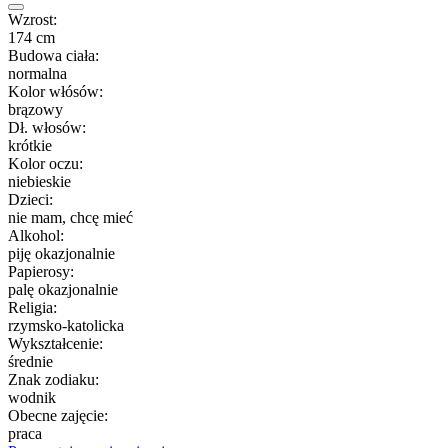
Wzrost:
174 cm
Budowa ciała:
normalna
Kolor włósów:
brązowy
Dł. włosów:
krótkie
Kolor oczu:
niebieskie
Dzieci:
nie mam, chcę mieć
Alkohol:
piję okazjonalnie
Papierosy:
palę okazjonalnie
Religia:
rzymsko-katolicka
Wykształcenie:
średnie
Znak zodiaku:
wodnik
Obecne zajęcie:
praca