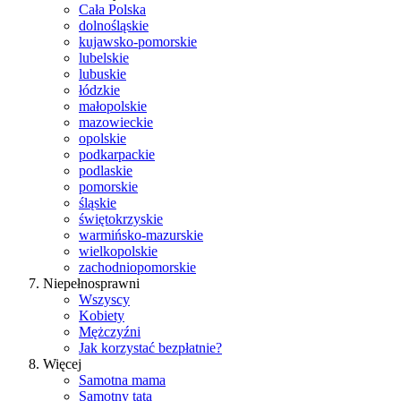
Cała Polska
dolnośląskie
kujawsko-pomorskie
lubelskie
lubuskie
łódzkie
małopolskie
mazowieckie
opolskie
podkarpackie
podlaskie
pomorskie
śląskie
świętokrzyskie
warmińsko-mazurskie
wielkopolskie
zachodniopomorskie
Niepełnosprawni
Wszyscy
Kobiety
Mężczyźni
Jak korzystać bezpłatnie?
Więcej
Samotna mama
Samotny tata