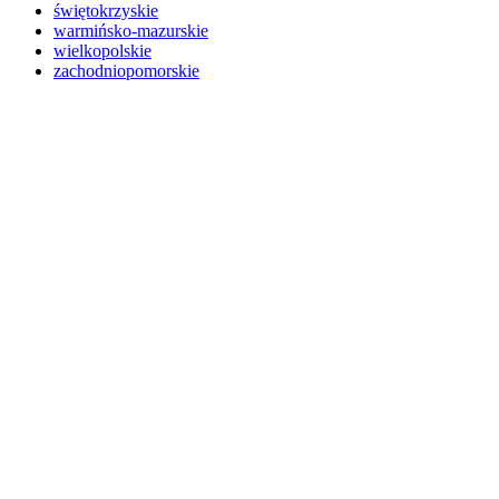
świętokrzyskie
warmińsko-mazurskie
wielkopolskie
zachodniopomorskie