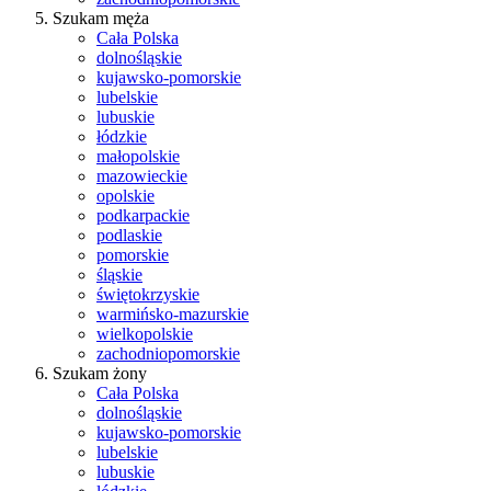
Szukam męża
Cała Polska
dolnośląskie
kujawsko-pomorskie
lubelskie
lubuskie
łódzkie
małopolskie
mazowieckie
opolskie
podkarpackie
podlaskie
pomorskie
śląskie
świętokrzyskie
warmińsko-mazurskie
wielkopolskie
zachodniopomorskie
Szukam żony
Cała Polska
dolnośląskie
kujawsko-pomorskie
lubelskie
lubuskie