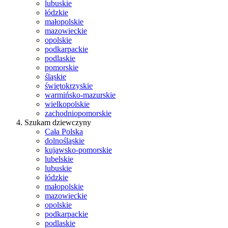
lubuskie
łódzkie
małopolskie
mazowieckie
opolskie
podkarpackie
podlaskie
pomorskie
śląskie
świętokrzyskie
warmińsko-mazurskie
wielkopolskie
zachodniopomorskie
Szukam dziewczyny
Cała Polska
dolnośląskie
kujawsko-pomorskie
lubelskie
lubuskie
łódzkie
małopolskie
mazowieckie
opolskie
podkarpackie
podlaskie