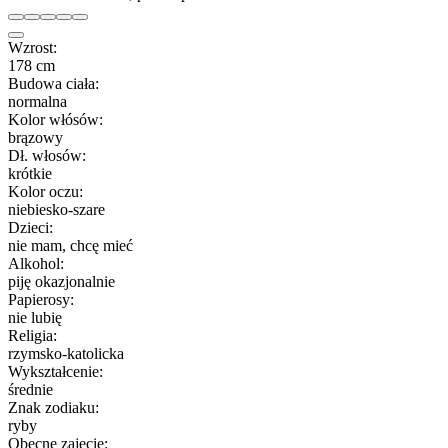
Wzrost:
178 cm
Budowa ciała:
normalna
Kolor włósów:
brązowy
Dł. włosów:
krótkie
Kolor oczu:
niebiesko-szare
Dzieci:
nie mam, chcę mieć
Alkohol:
piję okazjonalnie
Papierosy:
nie lubię
Religia:
rzymsko-katolicka
Wykształcenie:
średnie
Znak zodiaku:
ryby
Obecne zajęcie: