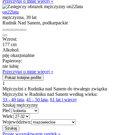
Przeczytaj o mnie więcej »
on22lata
mężczyzna, 39 lat
Rudnik Nad Sanem, podkarpackie
Wzrost:
177 cm
Alkohol:
piję okazjonalnie
Papierosy:
nie lubię
Przeczytaj o mnie więcej »
Pokaż kolejne profile
1
Mężczyźni z Rudnika nad Sanem do trwałego związku
Mężczyźni w Rudniku nad Sanem według wieku:
33 - 40 lata
,
41 - 50 lata
,
61 lat i więcej
Szukaj mężczyzny
Płeć:
Wiek:
Województwo:
Proste wyszukiwanie randek »