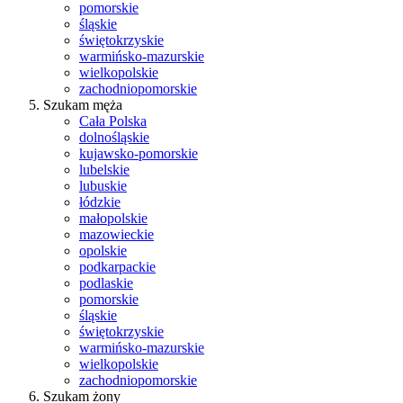
pomorskie
śląskie
świętokrzyskie
warmińsko-mazurskie
wielkopolskie
zachodniopomorskie
Szukam męża
Cała Polska
dolnośląskie
kujawsko-pomorskie
lubelskie
lubuskie
łódzkie
małopolskie
mazowieckie
opolskie
podkarpackie
podlaskie
pomorskie
śląskie
świętokrzyskie
warmińsko-mazurskie
wielkopolskie
zachodniopomorskie
Szukam żony