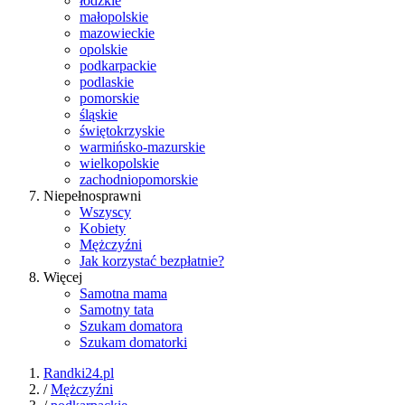
łódzkie
małopolskie
mazowieckie
opolskie
podkarpackie
podlaskie
pomorskie
śląskie
świętokrzyskie
warmińsko-mazurskie
wielkopolskie
zachodniopomorskie
Niepełnosprawni
Wszyscy
Kobiety
Mężczyźni
Jak korzystać bezpłatnie?
Więcej
Samotna mama
Samotny tata
Szukam domatora
Szukam domatorki
Randki24.pl
/
Mężczyźni