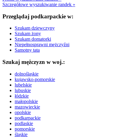
Szczegółowe wyszukiwanie randek »
Przeglądaj podkarpackie w:
Szukam dziewczyny
Szukam żony
Szukam domatorki
Niepełnosprawni mężczyźni
Samotny tata
Szukaj mężczyzn w woj.:
dolnośląskie
kujawsko-pomorskie
lubelskie
lubuskie
łódzkie
małopolskie
mazowieckie
opolskie
podkarpackie
podlaskie
pomorskie
śląskie