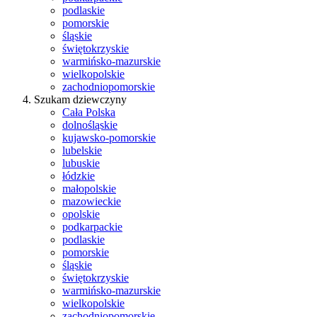
podlaskie
pomorskie
śląskie
świętokrzyskie
warmińsko-mazurskie
wielkopolskie
zachodniopomorskie
Szukam dziewczyny
Cała Polska
dolnośląskie
kujawsko-pomorskie
lubelskie
lubuskie
łódzkie
małopolskie
mazowieckie
opolskie
podkarpackie
podlaskie
pomorskie
śląskie
świętokrzyskie
warmińsko-mazurskie
wielkopolskie
zachodniopomorskie