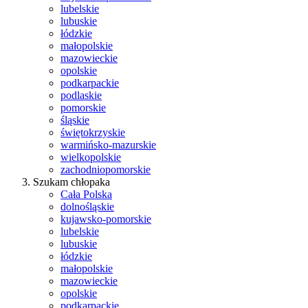
lubelskie
lubuskie
łódzkie
małopolskie
mazowieckie
opolskie
podkarpackie
podlaskie
pomorskie
śląskie
świętokrzyskie
warmińsko-mazurskie
wielkopolskie
zachodniopomorskie
Szukam chłopaka
Cała Polska
dolnośląskie
kujawsko-pomorskie
lubelskie
lubuskie
łódzkie
małopolskie
mazowieckie
opolskie
podkarpackie