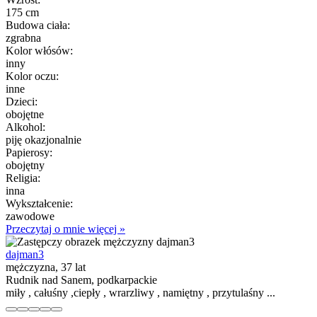
175 cm
Budowa ciała:
zgrabna
Kolor włósów:
inny
Kolor oczu:
inne
Dzieci:
obojętne
Alkohol:
piję okazjonalnie
Papierosy:
obojętny
Religia:
inna
Wykształcenie:
zawodowe
Przeczytaj o mnie więcej »
dajman3
mężczyzna, 37 lat
Rudnik nad Sanem, podkarpackie
miły , całuśny ,ciepły , wrarzliwy , namiętny , przytulaśny ...