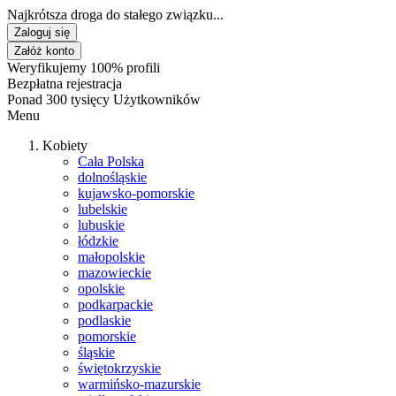
Najkrótsza droga do stałego związku...
Zaloguj się
Załóż konto
Weryfikujemy 100% profili
Bezpłatna rejestracja
Ponad 300 tysięcy Użytkowników
Menu
Kobiety
Cała Polska
dolnośląskie
kujawsko-pomorskie
lubelskie
lubuskie
łódzkie
małopolskie
mazowieckie
opolskie
podkarpackie
podlaskie
pomorskie
śląskie
świętokrzyskie
warmińsko-mazurskie