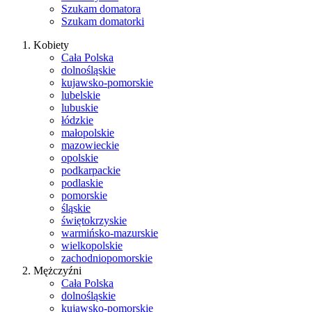
Szukam domatora
Szukam domatorki
Kobiety
Cała Polska
dolnośląskie
kujawsko-pomorskie
lubelskie
lubuskie
łódzkie
małopolskie
mazowieckie
opolskie
podkarpackie
podlaskie
pomorskie
śląskie
świętokrzyskie
warmińsko-mazurskie
wielkopolskie
zachodniopomorskie
Mężczyźni
Cała Polska
dolnośląskie
kujawsko-pomorskie