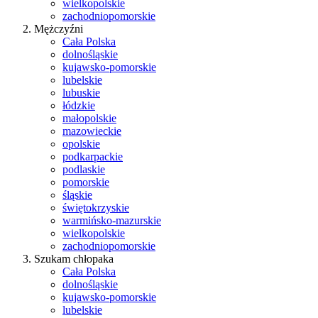
wielkopolskie
zachodniopomorskie
Mężczyźni
Cała Polska
dolnośląskie
kujawsko-pomorskie
lubelskie
lubuskie
łódzkie
małopolskie
mazowieckie
opolskie
podkarpackie
podlaskie
pomorskie
śląskie
świętokrzyskie
warmińsko-mazurskie
wielkopolskie
zachodniopomorskie
Szukam chłopaka
Cała Polska
dolnośląskie
kujawsko-pomorskie
lubelskie