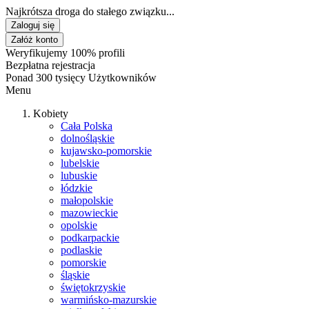
Najkrótsza droga do stałego związku...
Zaloguj się
Załóż konto
Weryfikujemy 100% profili
Bezpłatna rejestracja
Ponad 300 tysięcy Użytkowników
Menu
Kobiety
Cała Polska
dolnośląskie
kujawsko-pomorskie
lubelskie
lubuskie
łódzkie
małopolskie
mazowieckie
opolskie
podkarpackie
podlaskie
pomorskie
śląskie
świętokrzyskie
warmińsko-mazurskie