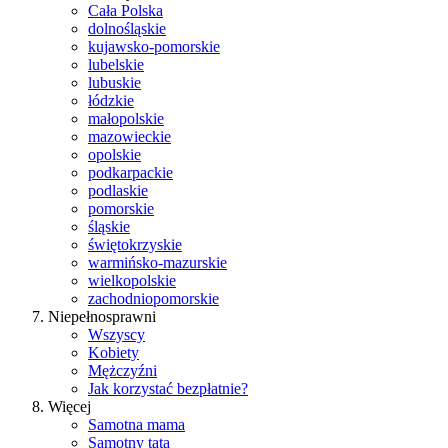
Cała Polska
dolnośląskie
kujawsko-pomorskie
lubelskie
lubuskie
łódzkie
małopolskie
mazowieckie
opolskie
podkarpackie
podlaskie
pomorskie
śląskie
świętokrzyskie
warmińsko-mazurskie
wielkopolskie
zachodniopomorskie
Niepełnosprawni
Wszyscy
Kobiety
Mężczyźni
Jak korzystać bezpłatnie?
Więcej
Samotna mama
Samotny tata