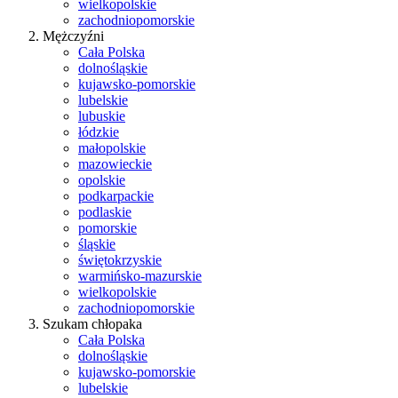
wielkopolskie
zachodniopomorskie
Mężczyźni
Cała Polska
dolnośląskie
kujawsko-pomorskie
lubelskie
lubuskie
łódzkie
małopolskie
mazowieckie
opolskie
podkarpackie
podlaskie
pomorskie
śląskie
świętokrzyskie
warmińsko-mazurskie
wielkopolskie
zachodniopomorskie
Szukam chłopaka
Cała Polska
dolnośląskie
kujawsko-pomorskie
lubelskie