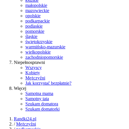
łódzkie
małopolskie
mazowieckie
opolskie
podkarpackie
podlaskie
pomorskie
śląskie
świętokrzyskie
warmińsko-mazurskie
wielkopolskie
zachodniopomorskie
Niepełnosprawni
Wszyscy
Kobiety
Mężczyźni
Jak korzystać bezpłatnie?
Więcej
Samotna mama
Samotny tata
Szukam domatora
Szukam domatorki
Randki24.pl
/
Mężczyźni