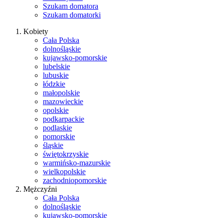
Szukam domatora
Szukam domatorki
Kobiety
Cała Polska
dolnośląskie
kujawsko-pomorskie
lubelskie
lubuskie
łódzkie
małopolskie
mazowieckie
opolskie
podkarpackie
podlaskie
pomorskie
śląskie
świętokrzyskie
warmińsko-mazurskie
wielkopolskie
zachodniopomorskie
Mężczyźni
Cała Polska
dolnośląskie
kujawsko-pomorskie