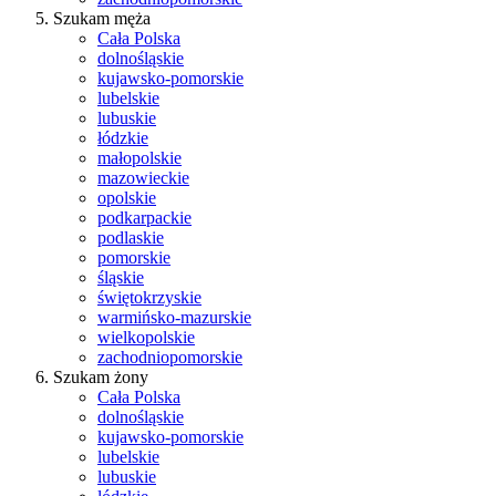
Szukam męża
Cała Polska
dolnośląskie
kujawsko-pomorskie
lubelskie
lubuskie
łódzkie
małopolskie
mazowieckie
opolskie
podkarpackie
podlaskie
pomorskie
śląskie
świętokrzyskie
warmińsko-mazurskie
wielkopolskie
zachodniopomorskie
Szukam żony
Cała Polska
dolnośląskie
kujawsko-pomorskie
lubelskie
lubuskie