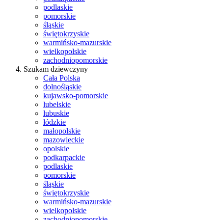
podlaskie
pomorskie
śląskie
świętokrzyskie
warmińsko-mazurskie
wielkopolskie
zachodniopomorskie
Szukam dziewczyny
Cała Polska
dolnośląskie
kujawsko-pomorskie
lubelskie
lubuskie
łódzkie
małopolskie
mazowieckie
opolskie
podkarpackie
podlaskie
pomorskie
śląskie
świętokrzyskie
warmińsko-mazurskie
wielkopolskie
zachodniopomorskie