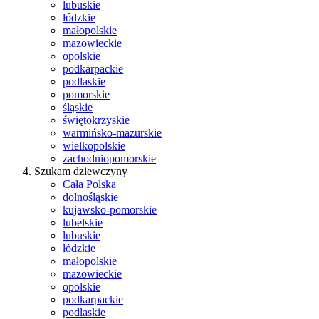
lubuskie
łódzkie
małopolskie
mazowieckie
opolskie
podkarpackie
podlaskie
pomorskie
śląskie
świętokrzyskie
warmińsko-mazurskie
wielkopolskie
zachodniopomorskie
Szukam dziewczyny
Cała Polska
dolnośląskie
kujawsko-pomorskie
lubelskie
lubuskie
łódzkie
małopolskie
mazowieckie
opolskie
podkarpackie
podlaskie