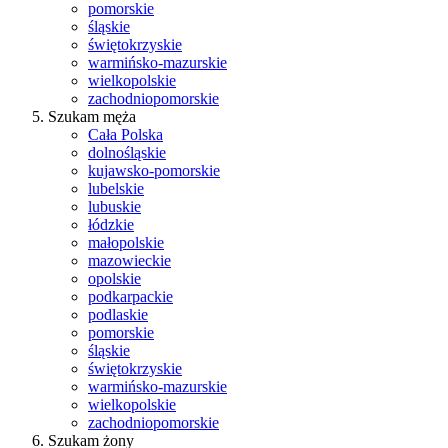
pomorskie
śląskie
świętokrzyskie
warmińsko-mazurskie
wielkopolskie
zachodniopomorskie
Szukam męża
Cała Polska
dolnośląskie
kujawsko-pomorskie
lubelskie
lubuskie
łódzkie
małopolskie
mazowieckie
opolskie
podkarpackie
podlaskie
pomorskie
śląskie
świętokrzyskie
warmińsko-mazurskie
wielkopolskie
zachodniopomorskie
Szukam żony