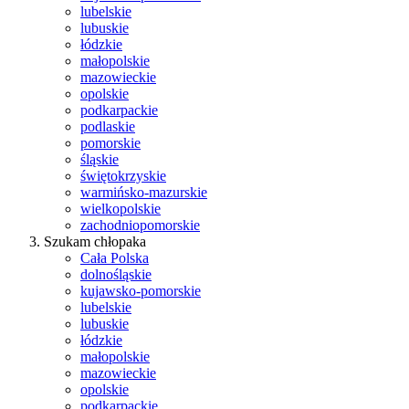
lubelskie
lubuskie
łódzkie
małopolskie
mazowieckie
opolskie
podkarpackie
podlaskie
pomorskie
śląskie
świętokrzyskie
warmińsko-mazurskie
wielkopolskie
zachodniopomorskie
Szukam chłopaka
Cała Polska
dolnośląskie
kujawsko-pomorskie
lubelskie
lubuskie
łódzkie
małopolskie
mazowieckie
opolskie
podkarpackie