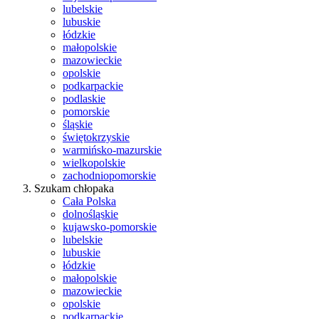
lubelskie
lubuskie
łódzkie
małopolskie
mazowieckie
opolskie
podkarpackie
podlaskie
pomorskie
śląskie
świętokrzyskie
warmińsko-mazurskie
wielkopolskie
zachodniopomorskie
Szukam chłopaka
Cała Polska
dolnośląskie
kujawsko-pomorskie
lubelskie
lubuskie
łódzkie
małopolskie
mazowieckie
opolskie
podkarpackie