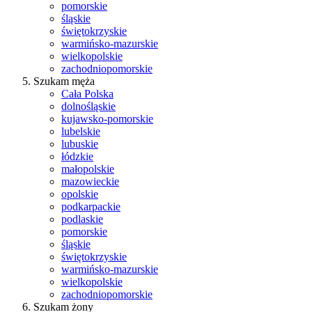
pomorskie
śląskie
świętokrzyskie
warmińsko-mazurskie
wielkopolskie
zachodniopomorskie
Szukam męża
Cała Polska
dolnośląskie
kujawsko-pomorskie
lubelskie
lubuskie
łódzkie
małopolskie
mazowieckie
opolskie
podkarpackie
podlaskie
pomorskie
śląskie
świętokrzyskie
warmińsko-mazurskie
wielkopolskie
zachodniopomorskie
Szukam żony