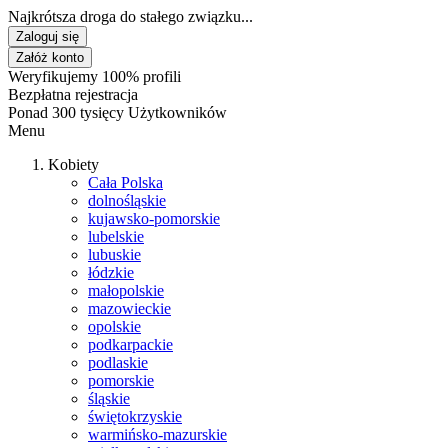
Najkrótsza droga do stałego związku...
Zaloguj się
Załóż konto
Weryfikujemy 100% profili
Bezpłatna rejestracja
Ponad 300 tysięcy Użytkowników
Menu
Kobiety
Cała Polska
dolnośląskie
kujawsko-pomorskie
lubelskie
lubuskie
łódzkie
małopolskie
mazowieckie
opolskie
podkarpackie
podlaskie
pomorskie
śląskie
świętokrzyskie
warmińsko-mazurskie