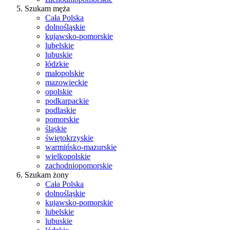
Szukam męża
Cała Polska
dolnośląskie
kujawsko-pomorskie
lubelskie
lubuskie
łódzkie
małopolskie
mazowieckie
opolskie
podkarpackie
podlaskie
pomorskie
śląskie
świętokrzyskie
warmińsko-mazurskie
wielkopolskie
zachodniopomorskie
Szukam żony
Cała Polska
dolnośląskie
kujawsko-pomorskie
lubelskie
lubuskie