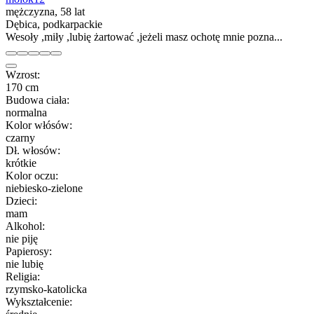
mężczyzna, 58 lat
Dębica, podkarpackie
Wesoły ,miły ,lubię żartować ,jeżeli masz ochotę mnie pozna...
Wzrost:
170 cm
Budowa ciała:
normalna
Kolor włósów:
czarny
Dł. włosów:
krótkie
Kolor oczu:
niebiesko-zielone
Dzieci:
mam
Alkohol:
nie piję
Papierosy:
nie lubię
Religia:
rzymsko-katolicka
Wykształcenie: