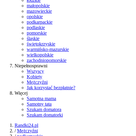
łódzkie
małopolskie
mazowieckie
opolskie
podkarpackie
podlaskie
pomorskie
śląskie
świętokrzyskie
warmińsko-mazurskie
wielkopolskie
zachodniopomorskie
Niepełnosprawni
Wszyscy
Kobiety
Mężczyźni
Jak korzystać bezpłatnie?
Więcej
Samotna mama
Samotny tata
Szukam domatora
Szukam domatorki
Randki24.pl
/
Mężczyźni