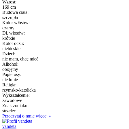
Wzrost:
169 cm
Budowa ciała:
szczupła
Kolor włósów:
czarny
Dł. włosów:
krótkie
Kolor oczu:
niebieskie
Dzieci:
nie mam, chcę mieć
Alkohol:
obojętny
Papierosy:
nie lubię
Religia:
rzymsko-katolicka
Wykształcenie:
zawodowe
Znak zodiaku:
strzelec
Przeczytaj o mnie więcej »
vandeta