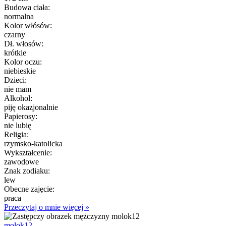
Budowa ciała:
normalna
Kolor włósów:
czarny
Dł. włosów:
krótkie
Kolor oczu:
niebieskie
Dzieci:
nie mam
Alkohol:
piję okazjonalnie
Papierosy:
nie lubię
Religia:
rzymsko-katolicka
Wykształcenie:
zawodowe
Znak zodiaku:
lew
Obecne zajęcie:
praca
Przeczytaj o mnie więcej »
molok12