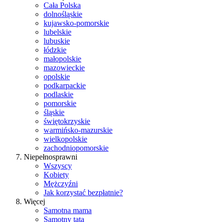
Cała Polska
dolnośląskie
kujawsko-pomorskie
lubelskie
lubuskie
łódzkie
małopolskie
mazowieckie
opolskie
podkarpackie
podlaskie
pomorskie
śląskie
świętokrzyskie
warmińsko-mazurskie
wielkopolskie
zachodniopomorskie
Niepełnosprawni
Wszyscy
Kobiety
Mężczyźni
Jak korzystać bezpłatnie?
Więcej
Samotna mama
Samotny tata