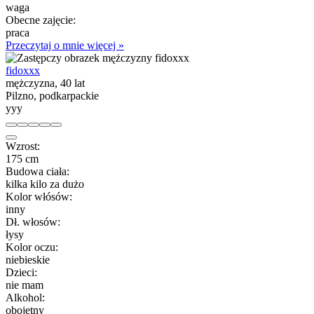
waga
Obecne zajęcie:
praca
Przeczytaj o mnie więcej »
fidoxxx
mężczyzna, 40 lat
Pilzno, podkarpackie
yyy
Wzrost:
175 cm
Budowa ciała:
kilka kilo za dużo
Kolor włósów:
inny
Dł. włosów:
łysy
Kolor oczu:
niebieskie
Dzieci:
nie mam
Alkohol:
obojętny