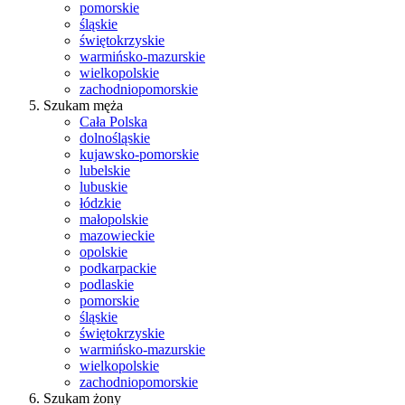
pomorskie
śląskie
świętokrzyskie
warmińsko-mazurskie
wielkopolskie
zachodniopomorskie
Szukam męża
Cała Polska
dolnośląskie
kujawsko-pomorskie
lubelskie
lubuskie
łódzkie
małopolskie
mazowieckie
opolskie
podkarpackie
podlaskie
pomorskie
śląskie
świętokrzyskie
warmińsko-mazurskie
wielkopolskie
zachodniopomorskie
Szukam żony