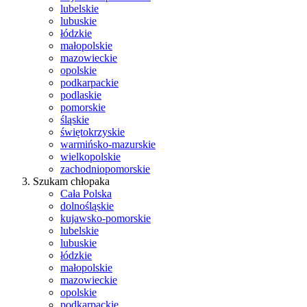
lubelskie
lubuskie
łódzkie
małopolskie
mazowieckie
opolskie
podkarpackie
podlaskie
pomorskie
śląskie
świętokrzyskie
warmińsko-mazurskie
wielkopolskie
zachodniopomorskie
Szukam chłopaka
Cała Polska
dolnośląskie
kujawsko-pomorskie
lubelskie
lubuskie
łódzkie
małopolskie
mazowieckie
opolskie
podkarpackie