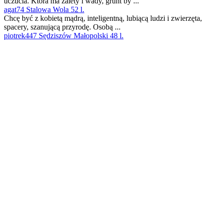
uczucia. Która ma zalety i wady, grunt by ...
agat74 Stalowa Wola 52 l.
Chcę być z kobietą mądrą, inteligentną, lubiącą ludzi i zwierzęta,
spacery, szanującą przyrodę. Osobą ...
piotrek447 Sędziszów Małopolski 48 l.