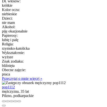
Dł. włosów:
krótkie
Kolor oczu:
niebieskie
Dzieci:
nie mam
Alkohol:
piję okazjonalnie
Papierosy:
lubię i palę
Religia:
rzymsko-katolicka
Wykształcenie:
wyższe
Znak zodiaku:
bliźnięta
Obecne zajęcie:
praca
Przeczytaj o mnie więcej »
pop1112
mężczyzna, 35 lat
Pilzno, podkarpackie