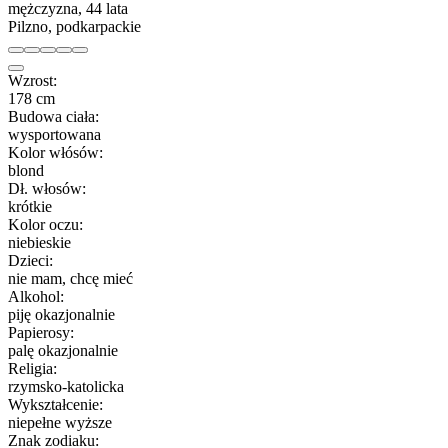
mężczyzna, 44 lata
Pilzno, podkarpackie
Wzrost:
178 cm
Budowa ciała:
wysportowana
Kolor włósów:
blond
Dł. włosów:
krótkie
Kolor oczu:
niebieskie
Dzieci:
nie mam, chcę mieć
Alkohol:
piję okazjonalnie
Papierosy:
palę okazjonalnie
Religia:
rzymsko-katolicka
Wykształcenie:
niepełne wyższe
Znak zodiaku: