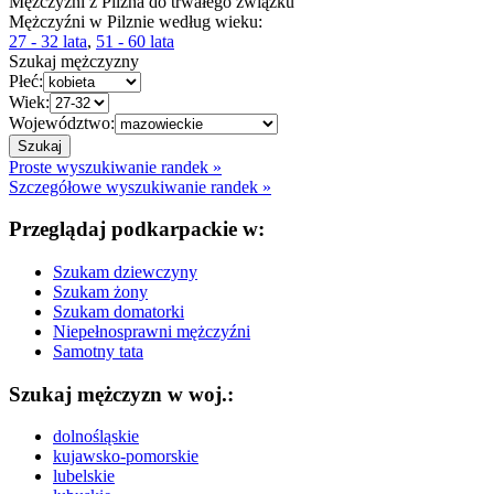
Mężczyźni z Pilzna do trwałego związku
Mężczyźni w Pilznie według wieku:
27 - 32 lata
,
51 - 60 lata
Szukaj mężczyzny
Płeć:
Wiek:
Województwo:
Proste wyszukiwanie randek »
Szczegółowe wyszukiwanie randek »
Przeglądaj podkarpackie w:
Szukam dziewczyny
Szukam żony
Szukam domatorki
Niepełnosprawni mężczyźni
Samotny tata
Szukaj mężczyzn w woj.:
dolnośląskie
kujawsko-pomorskie
lubelskie