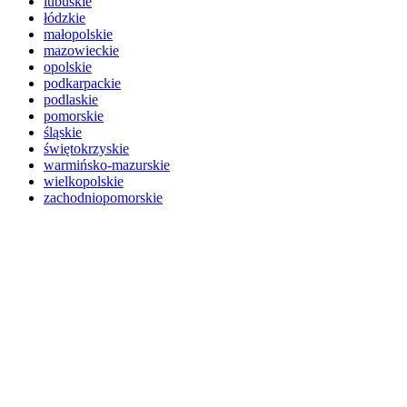
lubuskie
łódzkie
małopolskie
mazowieckie
opolskie
podkarpackie
podlaskie
pomorskie
śląskie
świętokrzyskie
warmińsko-mazurskie
wielkopolskie
zachodniopomorskie