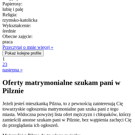
Papierosy:
lubię i palę
Religia:
rzymsko-katolicka
Wykształcenie:
średnie
Obecne zajęcie:
praca
Przeczytaj o mnie więcej »
Pokaż kolejne profile
1
2
3
następna »
Oferty matrymonialne szukam pani w
Pilznie
Jeżeli jesteś mieszkanką Pilzna, to z pewnością zainteresują Cię
towarzyskie ogłoszenia matrymonialne pan szuka pani z tego
miasta. Widoczna powyżej lista ofert mężczyzn i chłopaków, którzy
zamieścili anonse szukam pani w Pilznie, bez wątpienia zachęci Cię
do przeglądania ich ogłoszeń.