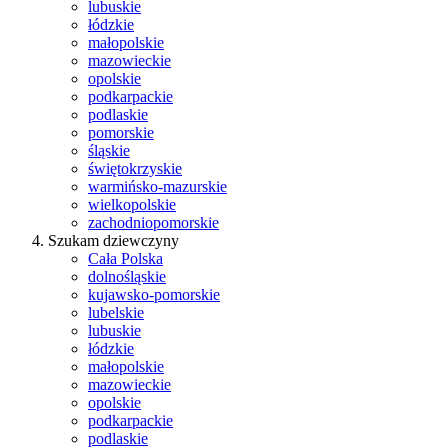
lubuskie
łódzkie
małopolskie
mazowieckie
opolskie
podkarpackie
podlaskie
pomorskie
śląskie
świętokrzyskie
warmińsko-mazurskie
wielkopolskie
zachodniopomorskie
Szukam dziewczyny
Cała Polska
dolnośląskie
kujawsko-pomorskie
lubelskie
lubuskie
łódzkie
małopolskie
mazowieckie
opolskie
podkarpackie
podlaskie