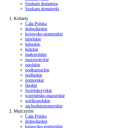
Szukam domatora
Szukam domatorki
Kobiety
Cała Polska
dolnośląskie
kujawsko-pomorskie
lubelskie
lubuskie
łódzkie
małopolskie
mazowieckie
opolskie
podkarpackie
podlaskie
pomorskie
śląskie
świętokrzyskie
warmińsko-mazurskie
wielkopolskie
zachodniopomorskie
Mężczyźni
Cała Polska
dolnośląskie
kujawsko-pomorskie