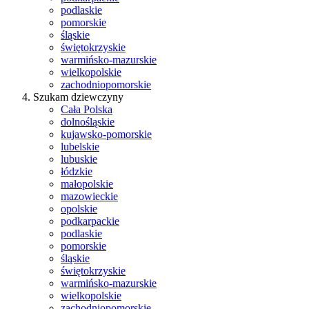
podlaskie
pomorskie
śląskie
świętokrzyskie
warmińsko-mazurskie
wielkopolskie
zachodniopomorskie
Szukam dziewczyny
Cała Polska
dolnośląskie
kujawsko-pomorskie
lubelskie
lubuskie
łódzkie
małopolskie
mazowieckie
opolskie
podkarpackie
podlaskie
pomorskie
śląskie
świętokrzyskie
warmińsko-mazurskie
wielkopolskie
zachodniopomorskie