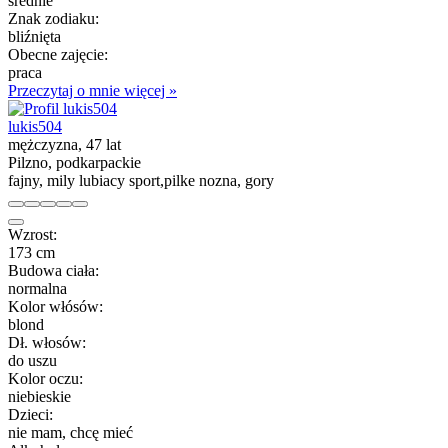
średnie
Znak zodiaku:
bliźnięta
Obecne zajęcie:
praca
Przeczytaj o mnie więcej »
lukis504
mężczyzna, 47 lat
Pilzno, podkarpackie
fajny, mily lubiacy sport,pilke nozna, gory
Wzrost:
173 cm
Budowa ciała:
normalna
Kolor włósów:
blond
Dł. włosów:
do uszu
Kolor oczu:
niebieskie
Dzieci:
nie mam, chcę mieć