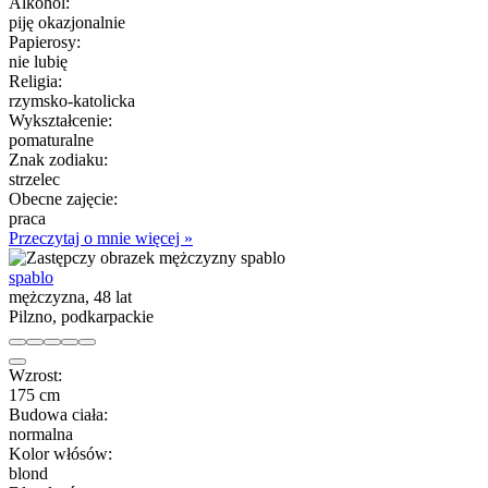
Alkohol:
piję okazjonalnie
Papierosy:
nie lubię
Religia:
rzymsko-katolicka
Wykształcenie:
pomaturalne
Znak zodiaku:
strzelec
Obecne zajęcie:
praca
Przeczytaj o mnie więcej »
spablo
mężczyzna, 48 lat
Pilzno, podkarpackie
Wzrost:
175 cm
Budowa ciała:
normalna
Kolor włósów:
blond