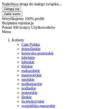
Najkrótsza droga do stałego związku...
Zaloguj się
Załóż konto
Weryfikujemy 100% profili
Bezpłatna rejestracja
Ponad 300 tysięcy Użytkowników
Menu
Kobiety
Cała Polska
dolnośląskie
kujawsko-pomorskie
lubelskie
lubuskie
łódzkie
małopolskie
mazowieckie
opolskie
podkarpackie
podlaskie
pomorskie
śląskie
świętokrzyskie
warmińsko-mazurskie