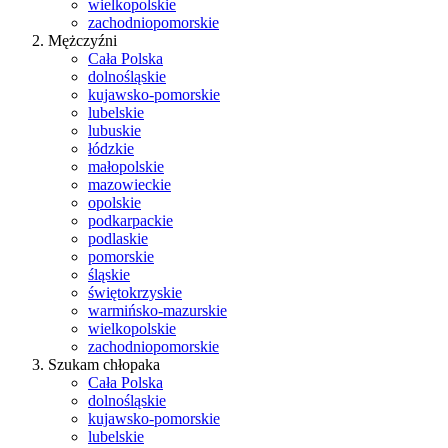
wielkopolskie
zachodniopomorskie
Mężczyźni
Cała Polska
dolnośląskie
kujawsko-pomorskie
lubelskie
lubuskie
łódzkie
małopolskie
mazowieckie
opolskie
podkarpackie
podlaskie
pomorskie
śląskie
świętokrzyskie
warmińsko-mazurskie
wielkopolskie
zachodniopomorskie
Szukam chłopaka
Cała Polska
dolnośląskie
kujawsko-pomorskie
lubelskie