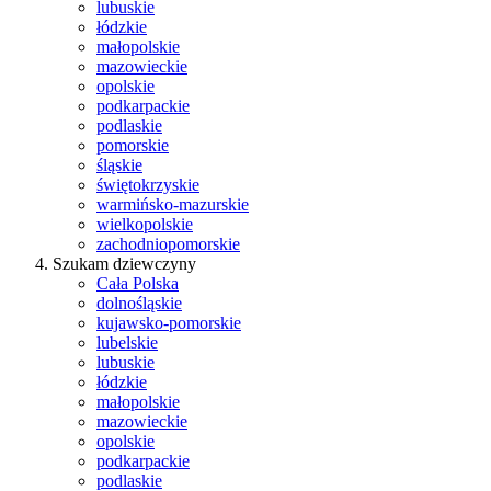
lubuskie
łódzkie
małopolskie
mazowieckie
opolskie
podkarpackie
podlaskie
pomorskie
śląskie
świętokrzyskie
warmińsko-mazurskie
wielkopolskie
zachodniopomorskie
Szukam dziewczyny
Cała Polska
dolnośląskie
kujawsko-pomorskie
lubelskie
lubuskie
łódzkie
małopolskie
mazowieckie
opolskie
podkarpackie
podlaskie