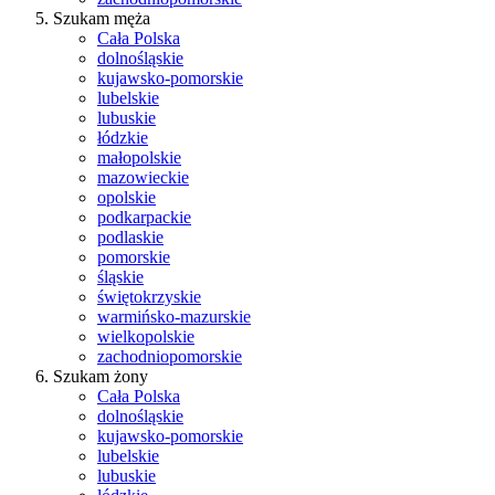
Szukam męża
Cała Polska
dolnośląskie
kujawsko-pomorskie
lubelskie
lubuskie
łódzkie
małopolskie
mazowieckie
opolskie
podkarpackie
podlaskie
pomorskie
śląskie
świętokrzyskie
warmińsko-mazurskie
wielkopolskie
zachodniopomorskie
Szukam żony
Cała Polska
dolnośląskie
kujawsko-pomorskie
lubelskie
lubuskie