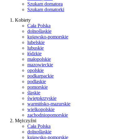
Szukam domatora
Szukam domatorki
Kobiety
Cała Polska
dolnośląskie
kujawsko-pomorskie
lubelskie
lubuskie
łódzkie
małopolskie
mazowieckie
opolskie
podkarpackie
podlaskie
pomorskie
śląskie
świętokrzyskie
warmińsko-mazurskie
wielkopolskie
zachodniopomorskie
Mężczyźni
Cała Polska
dolnośląskie
kujawsko-pomorskie