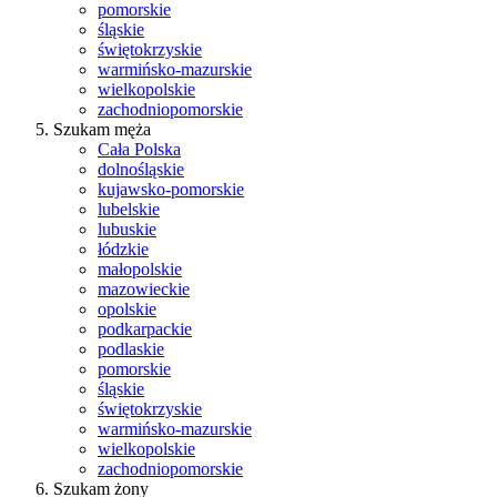
pomorskie
śląskie
świętokrzyskie
warmińsko-mazurskie
wielkopolskie
zachodniopomorskie
Szukam męża
Cała Polska
dolnośląskie
kujawsko-pomorskie
lubelskie
lubuskie
łódzkie
małopolskie
mazowieckie
opolskie
podkarpackie
podlaskie
pomorskie
śląskie
świętokrzyskie
warmińsko-mazurskie
wielkopolskie
zachodniopomorskie
Szukam żony