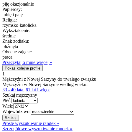
piję okazjonalnie
Papierosy:
lubię i palę
Religia:
rzymsko-katolicka
Wykształcenie:
średnie
Znak zodiaku:
bliźnięta
Obecne zajęcie:
praca
Przeczytaj o mnie więcej »
Pokaż kolejne profile
1
Mężczyźni z Nowej Sarzyny do trwałego związku
Mężczyźni w Nowej Sarzynie według wieku:
33 - 40 lata
,
61 lat i więcej
Szukaj mężczyzny
Płeć:
Wiek:
Województwo:
Proste wyszukiwanie randek »
Szczegółowe wyszukiwanie randek »