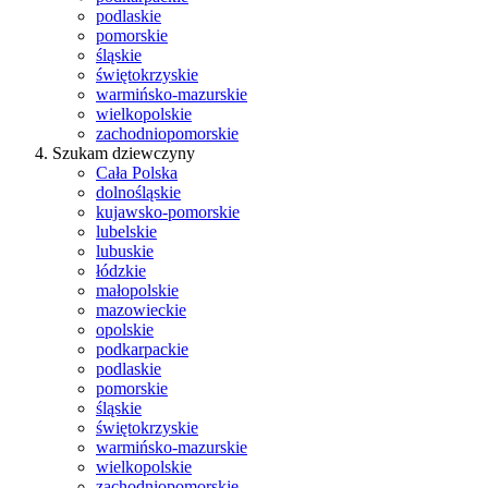
podlaskie
pomorskie
śląskie
świętokrzyskie
warmińsko-mazurskie
wielkopolskie
zachodniopomorskie
Szukam dziewczyny
Cała Polska
dolnośląskie
kujawsko-pomorskie
lubelskie
lubuskie
łódzkie
małopolskie
mazowieckie
opolskie
podkarpackie
podlaskie
pomorskie
śląskie
świętokrzyskie
warmińsko-mazurskie
wielkopolskie
zachodniopomorskie