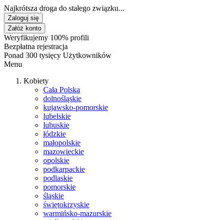
Najkrótsza droga do stałego związku...
Zaloguj się
Załóż konto
Weryfikujemy 100% profili
Bezpłatna rejestracja
Ponad 300 tysięcy Użytkowników
Menu
Kobiety
Cała Polska
dolnośląskie
kujawsko-pomorskie
lubelskie
lubuskie
łódzkie
małopolskie
mazowieckie
opolskie
podkarpackie
podlaskie
pomorskie
śląskie
świętokrzyskie
warmińsko-mazurskie