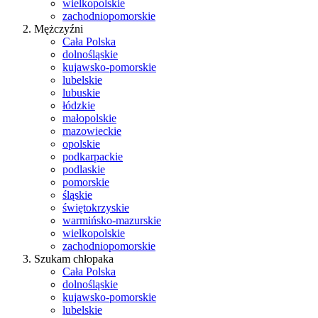
wielkopolskie
zachodniopomorskie
Mężczyźni
Cała Polska
dolnośląskie
kujawsko-pomorskie
lubelskie
lubuskie
łódzkie
małopolskie
mazowieckie
opolskie
podkarpackie
podlaskie
pomorskie
śląskie
świętokrzyskie
warmińsko-mazurskie
wielkopolskie
zachodniopomorskie
Szukam chłopaka
Cała Polska
dolnośląskie
kujawsko-pomorskie
lubelskie