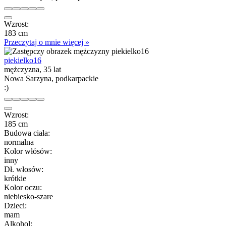
Wzrost:
183 cm
Przeczytaj o mnie więcej »
piekielko16
mężczyzna, 35 lat
Nowa Sarzyna, podkarpackie
:)
Wzrost:
185 cm
Budowa ciała:
normalna
Kolor włósów:
inny
Dł. włosów:
krótkie
Kolor oczu:
niebiesko-szare
Dzieci:
mam
Alkohol: