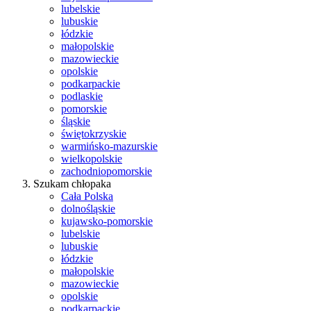
lubelskie
lubuskie
łódzkie
małopolskie
mazowieckie
opolskie
podkarpackie
podlaskie
pomorskie
śląskie
świętokrzyskie
warmińsko-mazurskie
wielkopolskie
zachodniopomorskie
Szukam chłopaka
Cała Polska
dolnośląskie
kujawsko-pomorskie
lubelskie
lubuskie
łódzkie
małopolskie
mazowieckie
opolskie
podkarpackie