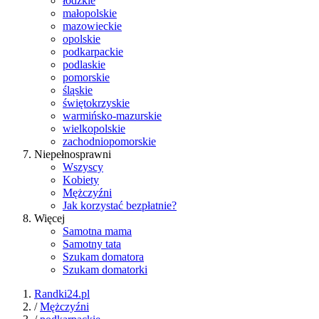
łódzkie
małopolskie
mazowieckie
opolskie
podkarpackie
podlaskie
pomorskie
śląskie
świętokrzyskie
warmińsko-mazurskie
wielkopolskie
zachodniopomorskie
Niepełnosprawni
Wszyscy
Kobiety
Mężczyźni
Jak korzystać bezpłatnie?
Więcej
Samotna mama
Samotny tata
Szukam domatora
Szukam domatorki
Randki24.pl
/
Mężczyźni