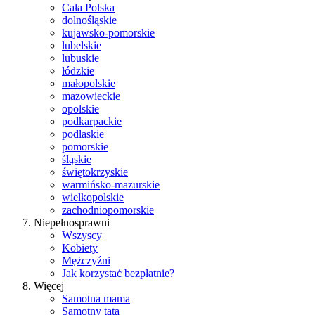
Cała Polska
dolnośląskie
kujawsko-pomorskie
lubelskie
lubuskie
łódzkie
małopolskie
mazowieckie
opolskie
podkarpackie
podlaskie
pomorskie
śląskie
świętokrzyskie
warmińsko-mazurskie
wielkopolskie
zachodniopomorskie
Niepełnosprawni
Wszyscy
Kobiety
Mężczyźni
Jak korzystać bezpłatnie?
Więcej
Samotna mama
Samotny tata