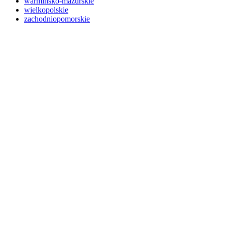
warmińsko-mazurskie
wielkopolskie
zachodniopomorskie