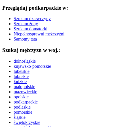
Przeglądaj podkarpackie w:
Szukam dziewczyny
Szukam żony
Szukam domatorki
Niepełnosprawni mężczyźni
Samotny tata
Szukaj mężczyzn w woj.:
dolnośląskie
kujawsko-pomorskie
lubelskie
lubuskie
łódzkie
małopolskie
mazowieckie
opolskie
podkarpackie
podlaskie
pomorskie
śląskie
świętokrzyskie