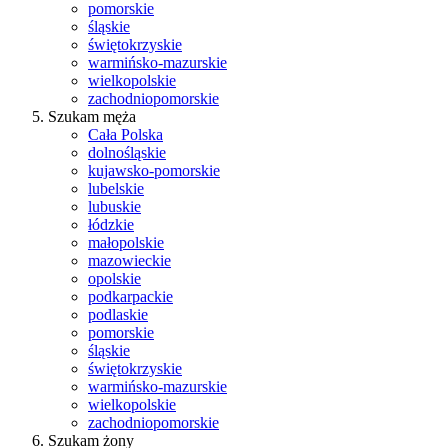
pomorskie
śląskie
świętokrzyskie
warmińsko-mazurskie
wielkopolskie
zachodniopomorskie
Szukam męża
Cała Polska
dolnośląskie
kujawsko-pomorskie
lubelskie
lubuskie
łódzkie
małopolskie
mazowieckie
opolskie
podkarpackie
podlaskie
pomorskie
śląskie
świętokrzyskie
warmińsko-mazurskie
wielkopolskie
zachodniopomorskie
Szukam żony