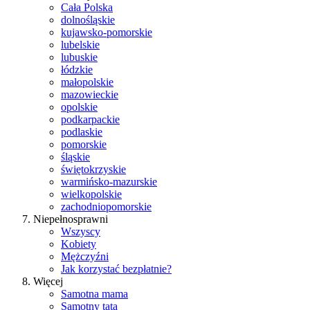
Cała Polska
dolnośląskie
kujawsko-pomorskie
lubelskie
lubuskie
łódzkie
małopolskie
mazowieckie
opolskie
podkarpackie
podlaskie
pomorskie
śląskie
świętokrzyskie
warmińsko-mazurskie
wielkopolskie
zachodniopomorskie
Niepełnosprawni
Wszyscy
Kobiety
Mężczyźni
Jak korzystać bezpłatnie?
Więcej
Samotna mama
Samotny tata