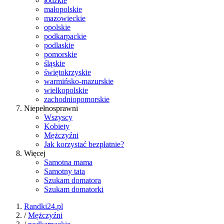
łódzkie
małopolskie
mazowieckie
opolskie
podkarpackie
podlaskie
pomorskie
śląskie
świętokrzyskie
warmińsko-mazurskie
wielkopolskie
zachodniopomorskie
Niepełnosprawni
Wszyscy
Kobiety
Mężczyźni
Jak korzystać bezpłatnie?
Więcej
Samotna mama
Samotny tata
Szukam domatora
Szukam domatorki
Randki24.pl
/
Mężczyźni