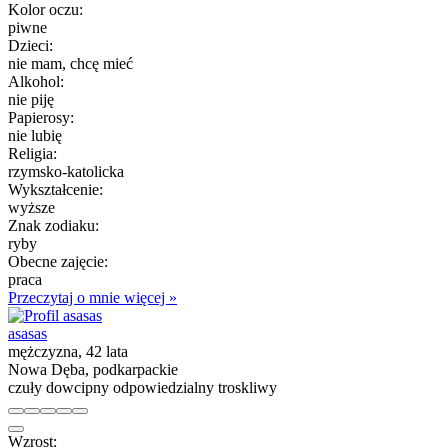
Kolor oczu:
piwne
Dzieci:
nie mam, chcę mieć
Alkohol:
nie piję
Papierosy:
nie lubię
Religia:
rzymsko-katolicka
Wykształcenie:
wyższe
Znak zodiaku:
ryby
Obecne zajęcie:
praca
Przeczytaj o mnie więcej »
asasas
mężczyzna, 42 lata
Nowa Dęba, podkarpackie
czuły dowcipny odpowiedzialny troskliwy
Wzrost: