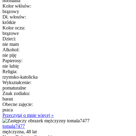
normalna
Kolor włósów:
brązowy
Dł. włosów:
krótkie
Kolor oczu:
brązowe
Dzieci:
nie mam
Alkohol:
nie piję
Papierosy:
nie lubię
Religia:
rzymsko-katolicka
Wykształcenie:
pomaturalne
Znak zodiaku:
baran
Obecne zajęcie:
praca
Przeczytaj o mnie więcej »
tomala7477
mężczyzna, 48 lat