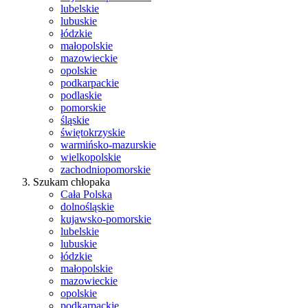
lubelskie
lubuskie
łódzkie
małopolskie
mazowieckie
opolskie
podkarpackie
podlaskie
pomorskie
śląskie
świętokrzyskie
warmińsko-mazurskie
wielkopolskie
zachodniopomorskie
Szukam chłopaka
Cała Polska
dolnośląskie
kujawsko-pomorskie
lubelskie
lubuskie
łódzkie
małopolskie
mazowieckie
opolskie
podkarpackie