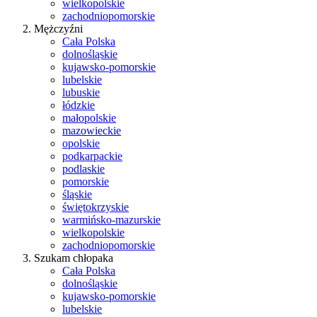
wielkopolskie
zachodniopomorskie
Mężczyźni
Cała Polska
dolnośląskie
kujawsko-pomorskie
lubelskie
lubuskie
łódzkie
małopolskie
mazowieckie
opolskie
podkarpackie
podlaskie
pomorskie
śląskie
świętokrzyskie
warmińsko-mazurskie
wielkopolskie
zachodniopomorskie
Szukam chłopaka
Cała Polska
dolnośląskie
kujawsko-pomorskie
lubelskie