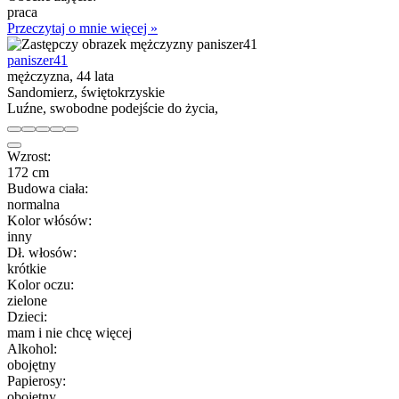
praca
Przeczytaj o mnie więcej »
paniszer41
mężczyzna, 44 lata
Sandomierz, świętokrzyskie
Luźne, swobodne podejście do życia,
Wzrost:
172 cm
Budowa ciała:
normalna
Kolor włósów:
inny
Dł. włosów:
krótkie
Kolor oczu:
zielone
Dzieci:
mam i nie chcę więcej
Alkohol:
obojętny
Papierosy:
obojętny