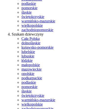
podlaskie
pomorskie
śląskie
świętokrzyskie
warmińsko-mazurskie
wielkopolskie
zachodniopomorskie
Szukam dziewczyny
Cała Polska
dolnośląskie
kujawsko-pomorskie
lubelskie
lubuskie
łódzkie
małopolskie
mazowieckie
opolskie
podkarpackie
podlaskie
pomorskie
śląskie
świętokrzyskie
warmińsko-mazurskie
wielkopolskie
zachodniopomorskie