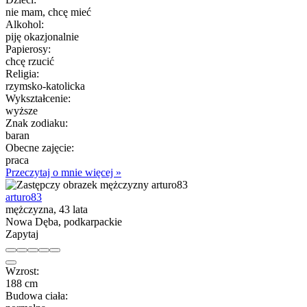
nie mam, chcę mieć
Alkohol:
piję okazjonalnie
Papierosy:
chcę rzucić
Religia:
rzymsko-katolicka
Wykształcenie:
wyższe
Znak zodiaku:
baran
Obecne zajęcie:
praca
Przeczytaj o mnie więcej »
arturo83
mężczyzna, 43 lata
Nowa Dęba, podkarpackie
Zapytaj
Wzrost:
188 cm
Budowa ciała: