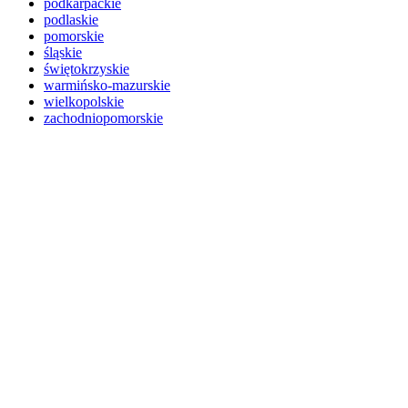
podkarpackie
podlaskie
pomorskie
śląskie
świętokrzyskie
warmińsko-mazurskie
wielkopolskie
zachodniopomorskie