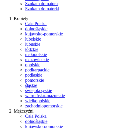
Szukam domatora
Szukam domatorki
Kobiety
Cała Polska
dolnośląskie
kujawsko-pomorskie
lubelskie
lubuskie
łódzkie
małopolskie
mazowieckie
opolskie
podkarpackie
podlaskie
pomorskie
śląskie
świętokrzyskie
warmińsko-mazurskie
wielkopolskie
zachodniopomorskie
Mężczyźni
Cała Polska
dolnośląskie
kujawsko-pomorskie