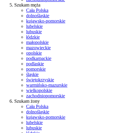
Szukam męża
Cała Polska
dolnośląskie
kujawsko-pomorskie
lubelskie
lubuskie
łódzkie
małopolskie
mazowieckie
opolskie
podkarpackie
podlaskie
pomorskie
śląskie
świętokrzyskie
warmińsko-mazurskie
wielkopolskie
zachodniopomorskie
Szukam żony
Cała Polska
dolnośląskie
kujawsko-pomorskie
lubelskie
lubuskie