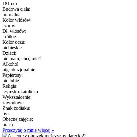
181 cm
Budowa ciała:
normalna
Kolor włósów:
czarny
Dł. włosów:
krótkie
Kolor oczu:
niebieskie
Dzieci:
nie mam, chcę mieć
Alkohol:
piję okazjonalnie
Papierosy:
nie lubię
Religia:
rzymsko-katolicka
Wykształcenie:
zawodowe
Znak zodiaku:
byk
Obecne zajęcie:
praca
Przeczytaj o mnie więcej »