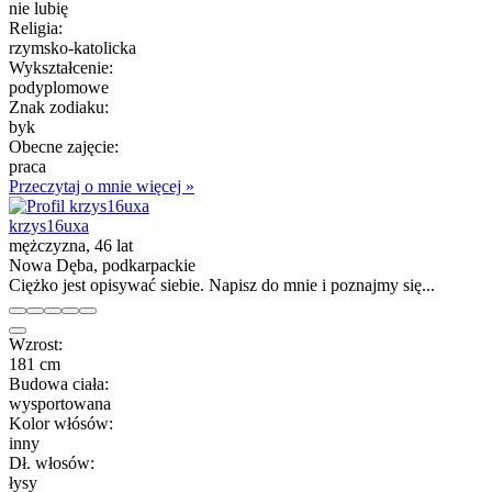
nie lubię
Religia:
rzymsko-katolicka
Wykształcenie:
podyplomowe
Znak zodiaku:
byk
Obecne zajęcie:
praca
Przeczytaj o mnie więcej »
krzys16uxa
mężczyzna, 46 lat
Nowa Dęba, podkarpackie
Ciężko jest opisywać siebie. Napisz do mnie i poznajmy się...
Wzrost:
181 cm
Budowa ciała:
wysportowana
Kolor włósów:
inny
Dł. włosów:
łysy