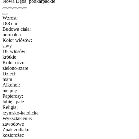
Nowa Dęba, podkarpackie
Wzrost:
188 cm
Budowa ciała:
normalna
Kolor włósów:
siwy
Dł. włosów:
krótkie
Kolor oczu:
zielono-szare
Dzieci:
mam
Alkohol:
nie piję
Papierosy:
lubię i palę
Religia:
rzymsko-katolicka
Wykształcenie:
zawodowe
Znak zodiaku:
koziorożec