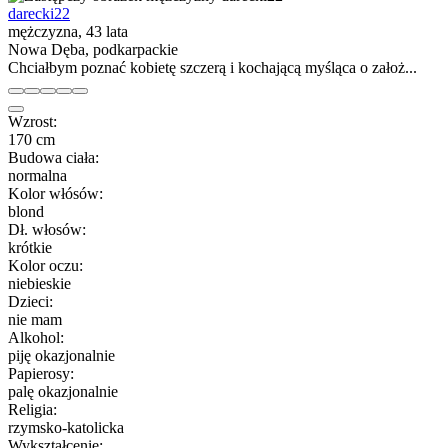
darecki22
mężczyzna, 43 lata
Nowa Dęba, podkarpackie
Chciałbym poznać kobietę szczerą i kochającą myśląca o założ...
Wzrost:
170 cm
Budowa ciała:
normalna
Kolor włósów:
blond
Dł. włosów:
krótkie
Kolor oczu:
niebieskie
Dzieci:
nie mam
Alkohol:
piję okazjonalnie
Papierosy:
palę okazjonalnie
Religia:
rzymsko-katolicka
Wykształcenie: