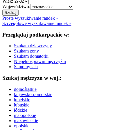
Wiek:
Województwo:
Proste wyszukiwanie randek »
Szczegółowe wyszukiwanie randek »
Przeglądaj podkarpackie w:
Szukam dziewczyny
Szukam żony
Szukam domatorki
Niepełnosprawni mężczyźni
Samotny tata
Szukaj mężczyzn w woj.:
dolnośląskie
kujawsko-pomorskie
lubelskie
lubuskie
łódzkie
małopolskie
mazowieckie
opolskie