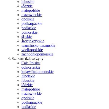
lubuskie
łódzkie
małopolskie
mazowieckie
opolskie
podkarpackie
podlaskie
pomorskie
śląskie
świętokrzyskie
warmińsko-mazurskie
wielkopolskie
zachodniopomorskie
Szukam dziewczyny
Cała Polska
dolnośląskie
kujawsko-pomorskie
lubelskie
lubuskie
łódzkie
małopolskie
mazowieckie
opolskie
podkarpackie
podlaskie