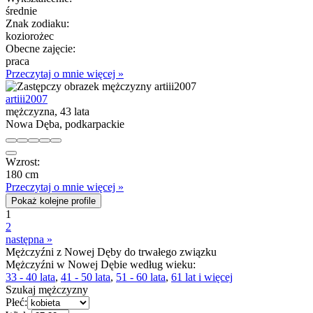
średnie
Znak zodiaku:
koziorożec
Obecne zajęcie:
praca
Przeczytaj o mnie więcej »
artiii2007
mężczyzna, 43 lata
Nowa Dęba, podkarpackie
Wzrost:
180 cm
Przeczytaj o mnie więcej »
Pokaż kolejne profile
1
2
następna »
Mężczyźni z Nowej Dęby do trwałego związku
Mężczyźni w Nowej Dębie według wieku:
33 - 40 lata
,
41 - 50 lata
,
51 - 60 lata
,
61 lat i więcej
Szukaj mężczyzny
Płeć: