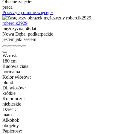
Obecne zajęcie:
praca
Przeczytaj o mnie więcej »
robercik2929
mężczyzna, 46 lat
Nowa Dęba, podkarpackie
jestem jaki sestem
Wzrost:
180 cm
Budowa ciała:
normalna
Kolor włósów:
blond
Dł. włosów:
krótkie
Kolor oczu:
niebieskie
Dzieci:
mam
Alkohol:
obojętny
Papierosy: