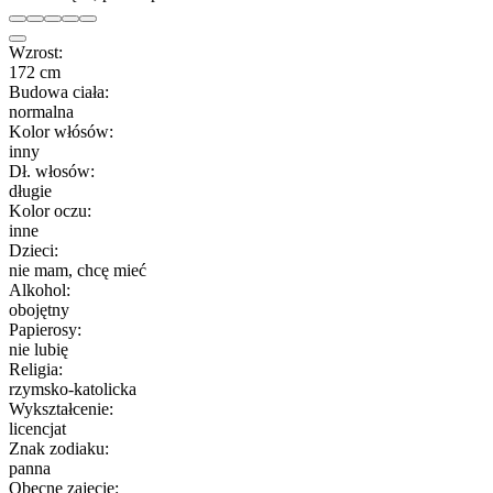
Wzrost:
172 cm
Budowa ciała:
normalna
Kolor włósów:
inny
Dł. włosów:
długie
Kolor oczu:
inne
Dzieci:
nie mam, chcę mieć
Alkohol:
obojętny
Papierosy:
nie lubię
Religia:
rzymsko-katolicka
Wykształcenie:
licencjat
Znak zodiaku:
panna
Obecne zajęcie: