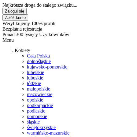
Najkrótsza droga do stałego związku...
Zaloguj się
Załóż konto
Weryfikujemy 100% profili
Bezpłatna rejestracja
Ponad 300 tysięcy Użytkowników
Menu
Kobiety
Cała Polska
dolnośląskie
kujawsko-pomorskie
lubelskie
lubuskie
łódzkie
małopolskie
mazowieckie
opolskie
podkarpackie
podlaskie
pomorskie
śląskie
świętokrzyskie
warmińsko-mazurskie