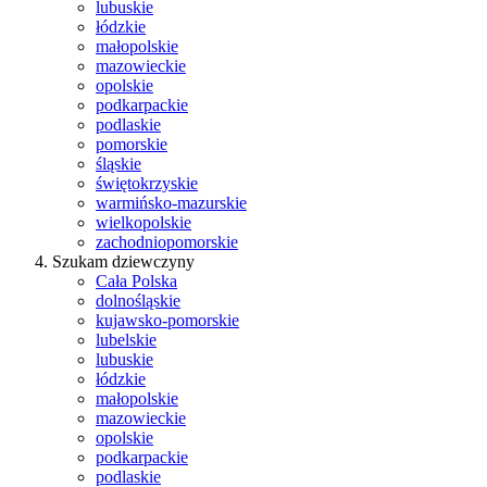
lubuskie
łódzkie
małopolskie
mazowieckie
opolskie
podkarpackie
podlaskie
pomorskie
śląskie
świętokrzyskie
warmińsko-mazurskie
wielkopolskie
zachodniopomorskie
Szukam dziewczyny
Cała Polska
dolnośląskie
kujawsko-pomorskie
lubelskie
lubuskie
łódzkie
małopolskie
mazowieckie
opolskie
podkarpackie
podlaskie