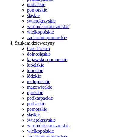
podlaskie
pomorskie
śląskie
świętokrzyskie
warmińsko-mazurskie
wielkopolskie
zachodniopomorskie
Szukam dziewczyny
Cała Polska
dolnośląskie
kujawsko-pomorskie
lubelskie
lubuskie
łódzkie
małopolskie
mazowieckie
opolskie
podkarpackie
podlaskie
pomorskie
śląskie
świętokrzyskie
warmińsko-mazurskie
wielkopolskie
zachodniopomorskie