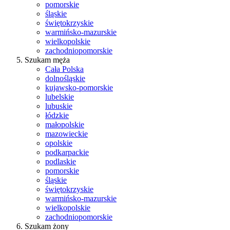
pomorskie
śląskie
świętokrzyskie
warmińsko-mazurskie
wielkopolskie
zachodniopomorskie
Szukam męża
Cała Polska
dolnośląskie
kujawsko-pomorskie
lubelskie
lubuskie
łódzkie
małopolskie
mazowieckie
opolskie
podkarpackie
podlaskie
pomorskie
śląskie
świętokrzyskie
warmińsko-mazurskie
wielkopolskie
zachodniopomorskie
Szukam żony