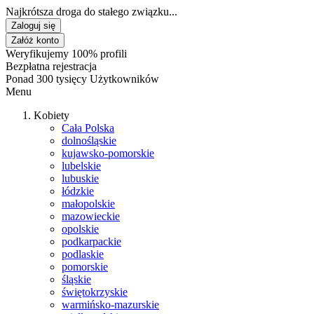
Najkrótsza droga do stałego związku...
Zaloguj się
Załóż konto
Weryfikujemy 100% profili
Bezpłatna rejestracja
Ponad 300 tysięcy Użytkowników
Menu
Kobiety
Cała Polska
dolnośląskie
kujawsko-pomorskie
lubelskie
lubuskie
łódzkie
małopolskie
mazowieckie
opolskie
podkarpackie
podlaskie
pomorskie
śląskie
świętokrzyskie
warmińsko-mazurskie