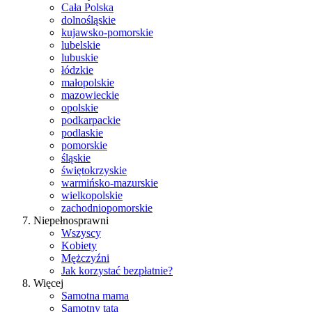
Cała Polska
dolnośląskie
kujawsko-pomorskie
lubelskie
lubuskie
łódzkie
małopolskie
mazowieckie
opolskie
podkarpackie
podlaskie
pomorskie
śląskie
świętokrzyskie
warmińsko-mazurskie
wielkopolskie
zachodniopomorskie
Niepełnosprawni
Wszyscy
Kobiety
Mężczyźni
Jak korzystać bezpłatnie?
Więcej
Samotna mama
Samotny tata