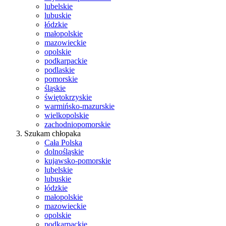
lubelskie
lubuskie
łódzkie
małopolskie
mazowieckie
opolskie
podkarpackie
podlaskie
pomorskie
śląskie
świętokrzyskie
warmińsko-mazurskie
wielkopolskie
zachodniopomorskie
Szukam chłopaka
Cała Polska
dolnośląskie
kujawsko-pomorskie
lubelskie
lubuskie
łódzkie
małopolskie
mazowieckie
opolskie
podkarpackie