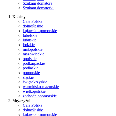
Szukam domatora
Szukam domatorki
Kobiety
Cała Polska
dolnośląskie
kujawsko-pomorskie
lubelskie
lubuskie
łódzkie
małopolskie
mazowieckie
opolskie
podkarpackie
podlaskie
pomorskie
śląskie
świętokrzyskie
warmińsko-mazurskie
wielkopolskie
zachodniopomorskie
Mężczyźni
Cała Polska
dolnośląskie
kujawsko-pomorskie