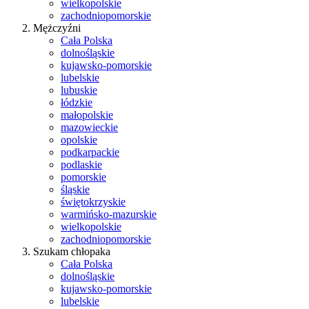
wielkopolskie
zachodniopomorskie
Mężczyźni
Cała Polska
dolnośląskie
kujawsko-pomorskie
lubelskie
lubuskie
łódzkie
małopolskie
mazowieckie
opolskie
podkarpackie
podlaskie
pomorskie
śląskie
świętokrzyskie
warmińsko-mazurskie
wielkopolskie
zachodniopomorskie
Szukam chłopaka
Cała Polska
dolnośląskie
kujawsko-pomorskie
lubelskie