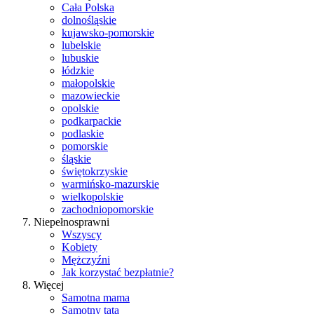
Cała Polska
dolnośląskie
kujawsko-pomorskie
lubelskie
lubuskie
łódzkie
małopolskie
mazowieckie
opolskie
podkarpackie
podlaskie
pomorskie
śląskie
świętokrzyskie
warmińsko-mazurskie
wielkopolskie
zachodniopomorskie
Niepełnosprawni
Wszyscy
Kobiety
Mężczyźni
Jak korzystać bezpłatnie?
Więcej
Samotna mama
Samotny tata