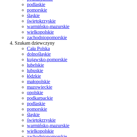
podlaskie
pomorskie
śląskie
świętokrzyskie
warmińsko-mazurskie
wielkopolskie
zachodniopomorskie
Szukam dziewczyny
Cała Polska
dolnośląskie
kujawsko-pomorskie
lubelskie
lubuskie
łódzkie
małopolskie
mazowieckie
opolskie
podkarpackie
podlaskie
pomorskie
śląskie
świętokrzyskie
warmińsko-mazurskie
wielkopolskie
zachodniopomorskie