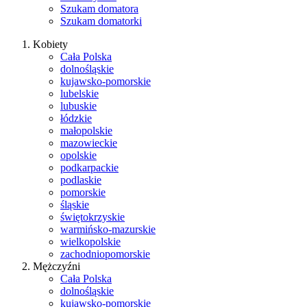
Szukam domatora
Szukam domatorki
Kobiety
Cała Polska
dolnośląskie
kujawsko-pomorskie
lubelskie
lubuskie
łódzkie
małopolskie
mazowieckie
opolskie
podkarpackie
podlaskie
pomorskie
śląskie
świętokrzyskie
warmińsko-mazurskie
wielkopolskie
zachodniopomorskie
Mężczyźni
Cała Polska
dolnośląskie
kujawsko-pomorskie