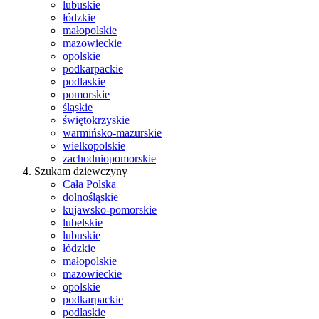
lubuskie
łódzkie
małopolskie
mazowieckie
opolskie
podkarpackie
podlaskie
pomorskie
śląskie
świętokrzyskie
warmińsko-mazurskie
wielkopolskie
zachodniopomorskie
Szukam dziewczyny
Cała Polska
dolnośląskie
kujawsko-pomorskie
lubelskie
lubuskie
łódzkie
małopolskie
mazowieckie
opolskie
podkarpackie
podlaskie