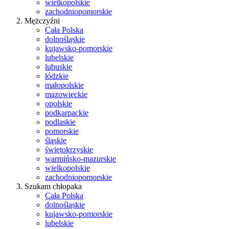
wielkopolskie
zachodniopomorskie
Mężczyźni
Cała Polska
dolnośląskie
kujawsko-pomorskie
lubelskie
lubuskie
łódzkie
małopolskie
mazowieckie
opolskie
podkarpackie
podlaskie
pomorskie
śląskie
świętokrzyskie
warmińsko-mazurskie
wielkopolskie
zachodniopomorskie
Szukam chłopaka
Cała Polska
dolnośląskie
kujawsko-pomorskie
lubelskie