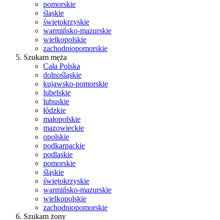
pomorskie
śląskie
świętokrzyskie
warmińsko-mazurskie
wielkopolskie
zachodniopomorskie
Szukam męża
Cała Polska
dolnośląskie
kujawsko-pomorskie
lubelskie
lubuskie
łódzkie
małopolskie
mazowieckie
opolskie
podkarpackie
podlaskie
pomorskie
śląskie
świętokrzyskie
warmińsko-mazurskie
wielkopolskie
zachodniopomorskie
Szukam żony