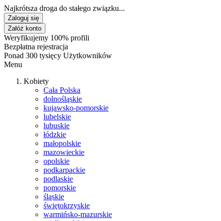
Najkrótsza droga do stałego związku...
Zaloguj się
Załóż konto
Weryfikujemy 100% profili
Bezpłatna rejestracja
Ponad 300 tysięcy Użytkowników
Menu
Kobiety
Cała Polska
dolnośląskie
kujawsko-pomorskie
lubelskie
lubuskie
łódzkie
małopolskie
mazowieckie
opolskie
podkarpackie
podlaskie
pomorskie
śląskie
świętokrzyskie
warmińsko-mazurskie