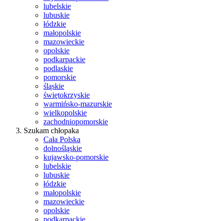
lubelskie
lubuskie
łódzkie
małopolskie
mazowieckie
opolskie
podkarpackie
podlaskie
pomorskie
śląskie
świętokrzyskie
warmińsko-mazurskie
wielkopolskie
zachodniopomorskie
Szukam chłopaka
Cała Polska
dolnośląskie
kujawsko-pomorskie
lubelskie
lubuskie
łódzkie
małopolskie
mazowieckie
opolskie
podkarpackie