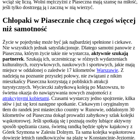
wciąż się liczą. Wolni mężczyźni z Piaseczna mają szansę na miłość,
jeśli tylko dostrzegą ją i zaczną w nią wierzyć.
Chłopaki w Piasecznie chcą czegoś więcej
niż samotność
Życie w pojedynkę może być jak najbardziej spełnione i ciekawe.
Nie wszystkich jednak satysfakcjonuje. Dlatego samotni panowie z
Piaseczna, którym życie takie nie wystarcza,
aktywnie szukają
partnerek
. Szukają ich, uczestnicząc w różnych wydarzeniach
kulturalnych, rozrywkowych, naukowych i sportowych, jakie mają
miejsce w oddalonej o zaledwie 17 kilometrów
Warszawie
. Z
nadzieją na poznanie przyszłej połowy, nie związani z nikim
mieszkańcy Piaseczna korzystają z pobliskich atrakcji
turystycznych. Wycieczki zabytkową koleją po Mazowszu, to
świetna okazja do nawiązywania nowych znajomości z
atrakcyjnymi kobietami
. Czasami wystarczy jedno spojrzenie, kilka
słów i już się kroi następne spotkanie. Ciekawym i oryginalnym
tłem do randek jest miasteczko country w Runowie, oddalonym 30
kilometrów od Piaseczna dokąd prowadzi zabytkowy szlak kolejki
wąskotorowej. Jeśli spotkają się i poznają osoby lubiące aktywny
sposób spędzania czasu, świetną randką będzie spływ kajakowy z
Górek Szymona w Zalesiu Dolnym. Ta sama kolejka wąskotorowa
dowiezie letnich randkowiczów na plażę w Konstancinie-Jeziornie.