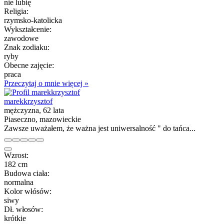
nie lubię
Religia:
rzymsko-katolicka
Wykształcenie:
zawodowe
Znak zodiaku:
ryby
Obecne zajęcie:
praca
Przeczytaj o mnie więcej »
marekkrzysztof
mężczyzna, 62 lata
Piaseczno, mazowieckie
Zawsze uważałem, że ważna jest uniwersalność " do tańca...
Wzrost:
182 cm
Budowa ciała:
normalna
Kolor włósów:
siwy
Dł. włosów:
krótkie