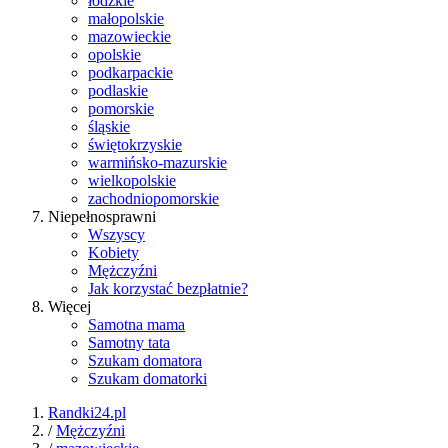
łódzkie
małopolskie
mazowieckie
opolskie
podkarpackie
podlaskie
pomorskie
śląskie
świętokrzyskie
warmińsko-mazurskie
wielkopolskie
zachodniopomorskie
Niepełnosprawni
Wszyscy
Kobiety
Mężczyźni
Jak korzystać bezpłatnie?
Więcej
Samotna mama
Samotny tata
Szukam domatora
Szukam domatorki
Randki24.pl
/
Mężczyźni