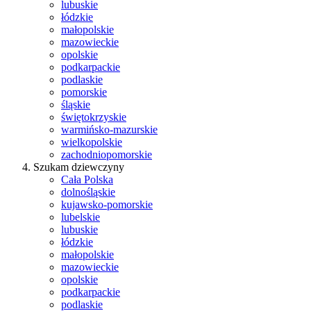
lubuskie
łódzkie
małopolskie
mazowieckie
opolskie
podkarpackie
podlaskie
pomorskie
śląskie
świętokrzyskie
warmińsko-mazurskie
wielkopolskie
zachodniopomorskie
Szukam dziewczyny
Cała Polska
dolnośląskie
kujawsko-pomorskie
lubelskie
lubuskie
łódzkie
małopolskie
mazowieckie
opolskie
podkarpackie
podlaskie