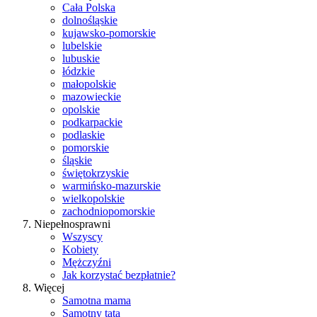
Cała Polska
dolnośląskie
kujawsko-pomorskie
lubelskie
lubuskie
łódzkie
małopolskie
mazowieckie
opolskie
podkarpackie
podlaskie
pomorskie
śląskie
świętokrzyskie
warmińsko-mazurskie
wielkopolskie
zachodniopomorskie
Niepełnosprawni
Wszyscy
Kobiety
Mężczyźni
Jak korzystać bezpłatnie?
Więcej
Samotna mama
Samotny tata