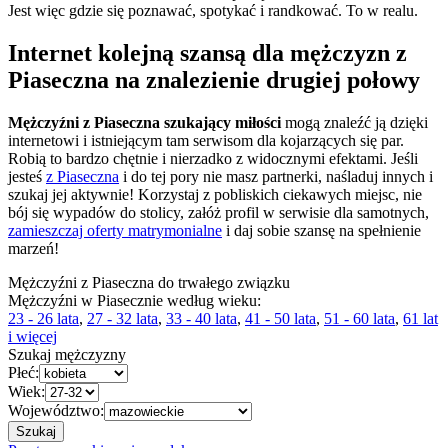
Jest więc gdzie się poznawać, spotykać i randkować. To w realu.
Internet kolejną szansą dla mężczyzn z
Piaseczna na znalezienie drugiej połowy
Mężczyźni z Piaseczna szukający miłości
mogą znaleźć ją dzięki
internetowi i istniejącym tam serwisom dla kojarzących się par.
Robią to bardzo chętnie i nierzadko z widocznymi efektami. Jeśli
jesteś
z Piaseczna
i do tej pory nie masz partnerki, naśladuj innych i
szukaj jej aktywnie! Korzystaj z pobliskich ciekawych miejsc, nie
bój się wypadów do stolicy, załóż profil w serwisie dla samotnych,
zamieszczaj oferty matrymonialne
i daj sobie szansę na spełnienie
marzeń!
Mężczyźni z Piaseczna do trwałego związku
Mężczyźni w Piasecznie według wieku:
23 - 26 lata
,
27 - 32 lata
,
33 - 40 lata
,
41 - 50 lata
,
51 - 60 lata
,
61 lat
i więcej
Szukaj mężczyzny
Płeć:
Wiek:
Województwo: