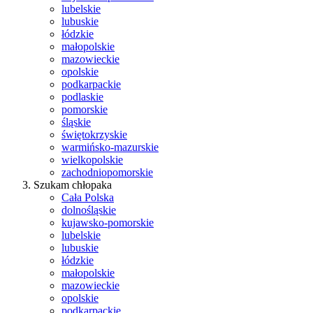
lubelskie
lubuskie
łódzkie
małopolskie
mazowieckie
opolskie
podkarpackie
podlaskie
pomorskie
śląskie
świętokrzyskie
warmińsko-mazurskie
wielkopolskie
zachodniopomorskie
Szukam chłopaka
Cała Polska
dolnośląskie
kujawsko-pomorskie
lubelskie
lubuskie
łódzkie
małopolskie
mazowieckie
opolskie
podkarpackie