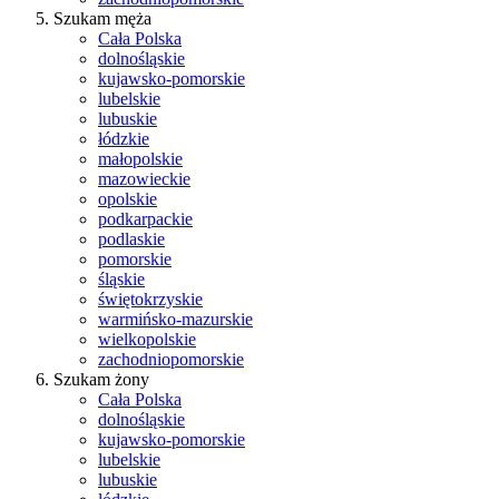
Szukam męża
Cała Polska
dolnośląskie
kujawsko-pomorskie
lubelskie
lubuskie
łódzkie
małopolskie
mazowieckie
opolskie
podkarpackie
podlaskie
pomorskie
śląskie
świętokrzyskie
warmińsko-mazurskie
wielkopolskie
zachodniopomorskie
Szukam żony
Cała Polska
dolnośląskie
kujawsko-pomorskie
lubelskie
lubuskie