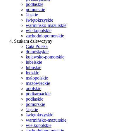
podlaskie
pomorskie
śląskie
świętokrzyskie
warmińsko-mazurskie
wielkopolskie
zachodniopomorskie
Szukam dziewczyny
Cała Polska
dolnośląskie
kujawsko-pomorskie
lubelskie
lubuskie
łódzkie
małopolskie
mazowieckie
opolskie
podkarpackie
podlaskie
pomorskie
śląskie
świętokrzyskie
warmińsko-mazurskie
wielkopolskie
zachodniopomorskie