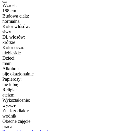
Wzrost:
188 cm
Budowa ciała:
normalna
Kolor włósów:
siwy
Dł. włosów:
krótkie
Kolor oczu:
niebieskie
Dzieci:
mam
Alkohol:
piję okazjonalnie
Papierosy:
nie lubię
Religia:
ateizm
Wykształcenie:
wyższe
Znak zodiaku:
wodnik
Obecne zajęcie:
praca