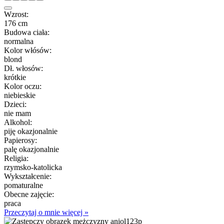
Wzrost:
176 cm
Budowa ciała:
normalna
Kolor włósów:
blond
Dł. włosów:
krótkie
Kolor oczu:
niebieskie
Dzieci:
nie mam
Alkohol:
piję okazjonalnie
Papierosy:
palę okazjonalnie
Religia:
rzymsko-katolicka
Wykształcenie:
pomaturalne
Obecne zajęcie:
praca
Przeczytaj o mnie więcej »