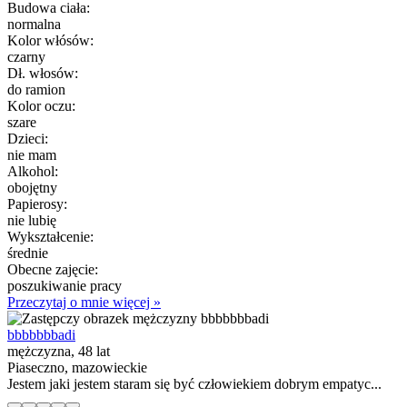
Budowa ciała:
normalna
Kolor włósów:
czarny
Dł. włosów:
do ramion
Kolor oczu:
szare
Dzieci:
nie mam
Alkohol:
obojętny
Papierosy:
nie lubię
Wykształcenie:
średnie
Obecne zajęcie:
poszukiwanie pracy
Przeczytaj o mnie więcej »
bbbbbbbadi
mężczyzna, 48 lat
Piaseczno, mazowieckie
Jestem jaki jestem staram się być człowiekiem dobrym empatyc...