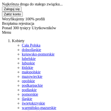
Najkrótsza droga do stałego związku...
Zaloguj się
Załóż konto
Weryfikujemy 100% profili
Bezpłatna rejestracja
Ponad 300 tysięcy Użytkowników
Menu
Kobiety
Cała Polska
dolnośląskie
kujawsko-pomorskie
lubelskie
lubuskie
łódzkie
małopolskie
mazowieckie
opolskie
podkarpackie
podlaskie
pomorskie
śląskie
świętokrzyskie
warmińsko-mazurskie