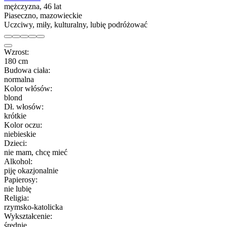
mężczyzna, 46 lat
Piaseczno, mazowieckie
Uczciwy, miły, kulturalny, lubię podróżować
Wzrost:
180 cm
Budowa ciała:
normalna
Kolor włósów:
blond
Dł. włosów:
krótkie
Kolor oczu:
niebieskie
Dzieci:
nie mam, chcę mieć
Alkohol:
piję okazjonalnie
Papierosy:
nie lubię
Religia:
rzymsko-katolicka
Wykształcenie:
średnie