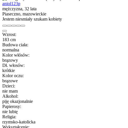
aniol123p
mężczyzna, 32 lata
Piaseczno, mazowieckie
Jestem niesmiały szukam kobiety
Wzrost:
183 cm
Budowa ciała:
normalna
Kolor włósów:
brązowy
Dł. włosów:
krótkie
Kolor oczu:
brązowe
Dzieci:
nie mam
Alkohol:
piję okazjonalnie
Papierosy:
nie lubię
Religia:
rzymsko-katolicka
Wykształcenie: