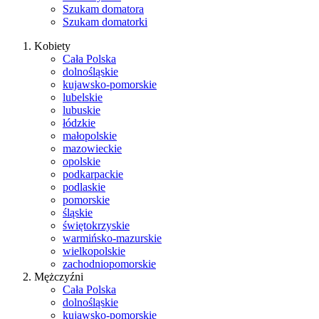
Szukam domatora
Szukam domatorki
Kobiety
Cała Polska
dolnośląskie
kujawsko-pomorskie
lubelskie
lubuskie
łódzkie
małopolskie
mazowieckie
opolskie
podkarpackie
podlaskie
pomorskie
śląskie
świętokrzyskie
warmińsko-mazurskie
wielkopolskie
zachodniopomorskie
Mężczyźni
Cała Polska
dolnośląskie
kujawsko-pomorskie