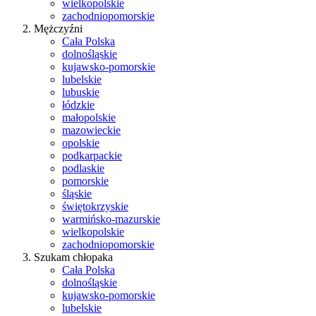
wielkopolskie
zachodniopomorskie
Mężczyźni
Cała Polska
dolnośląskie
kujawsko-pomorskie
lubelskie
lubuskie
łódzkie
małopolskie
mazowieckie
opolskie
podkarpackie
podlaskie
pomorskie
śląskie
świętokrzyskie
warmińsko-mazurskie
wielkopolskie
zachodniopomorskie
Szukam chłopaka
Cała Polska
dolnośląskie
kujawsko-pomorskie
lubelskie