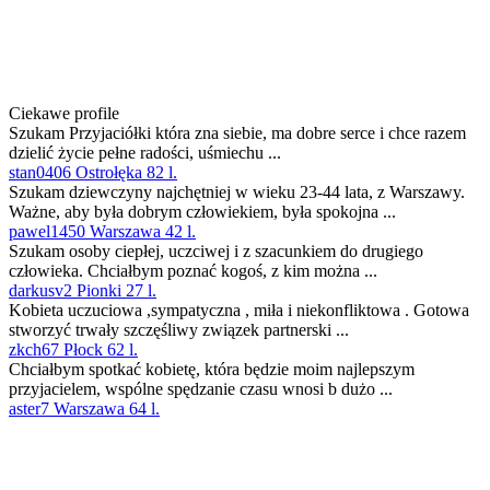
Ciekawe profile
Szukam Przyjaciółki która zna siebie, ma dobre serce i chce razem
dzielić życie pełne radości, uśmiechu ...
stan0406 Ostrołęka 82 l.
Szukam dziewczyny najchętniej w wieku 23-44 lata, z Warszawy.
Ważne, aby była dobrym człowiekiem, była spokojna ...
pawel1450 Warszawa 42 l.
Szukam osoby ciepłej, uczciwej i z szacunkiem do drugiego
człowieka. Chciałbym poznać kogoś, z kim można ...
darkusv2 Pionki 27 l.
Kobieta uczuciowa ,sympatyczna , miła i niekonfliktowa . Gotowa
stworzyć trwały szczęśliwy związek partnerski ...
zkch67 Płock 62 l.
Chciałbym spotkać kobietę, która będzie moim najlepszym
przyjacielem, wspólne spędzanie czasu wnosi b dużo ...
aster7 Warszawa 64 l.