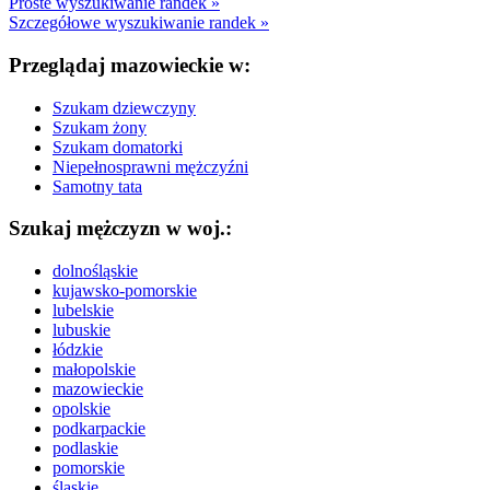
Proste wyszukiwanie randek »
Szczegółowe wyszukiwanie randek »
Przeglądaj mazowieckie w:
Szukam dziewczyny
Szukam żony
Szukam domatorki
Niepełnosprawni mężczyźni
Samotny tata
Szukaj mężczyzn w woj.:
dolnośląskie
kujawsko-pomorskie
lubelskie
lubuskie
łódzkie
małopolskie
mazowieckie
opolskie
podkarpackie
podlaskie
pomorskie
śląskie