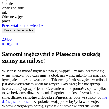
średnie
Znak zodiaku:
rak
Obecne zajęcie:
praca
Przeczytaj o mnie więcej »
Pokaż kolejne profile
1
2
3
4
5
6
następna »
Samotni mężczyźni z Piaseczna szukają
szansy na miłość!
W szansę na miłość nigdy nie należy wątpić. Czasami przestaje się
w nią wierzyć, gdy czas mija, a obok nas wciąż nikogo nie ma. Tak
bywa, ale nie jest to wyrocznią. Tak zwany brak szczęścia w miłości
jest doświadczeniem wielu mężczyzn. Gdy szczęście nie sprzyja,
trzeba zacząć sprzyjać jemu. Czekanie nic nie pomoże, sprawi tylko
to, że będziemy dłużej samotni. Pragnienie miłości bywa bardzo
silne, dlatego
samotne chłopaki z Piaseczna
robią wszystko, by
nie
dać się samotności
i zaspokoić swoją potrzebę życia we dwoje.
Wbrew obiegowym opinią, życie takie i stałe związki dla wielu