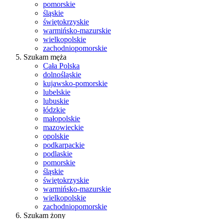
pomorskie
śląskie
świętokrzyskie
warmińsko-mazurskie
wielkopolskie
zachodniopomorskie
Szukam męża
Cała Polska
dolnośląskie
kujawsko-pomorskie
lubelskie
lubuskie
łódzkie
małopolskie
mazowieckie
opolskie
podkarpackie
podlaskie
pomorskie
śląskie
świętokrzyskie
warmińsko-mazurskie
wielkopolskie
zachodniopomorskie
Szukam żony