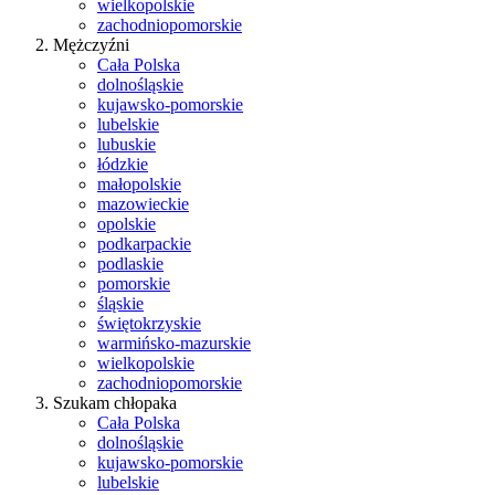
wielkopolskie
zachodniopomorskie
Mężczyźni
Cała Polska
dolnośląskie
kujawsko-pomorskie
lubelskie
lubuskie
łódzkie
małopolskie
mazowieckie
opolskie
podkarpackie
podlaskie
pomorskie
śląskie
świętokrzyskie
warmińsko-mazurskie
wielkopolskie
zachodniopomorskie
Szukam chłopaka
Cała Polska
dolnośląskie
kujawsko-pomorskie
lubelskie