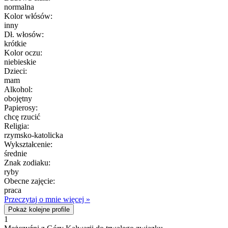
normalna
Kolor włósów:
inny
Dł. włosów:
krótkie
Kolor oczu:
niebieskie
Dzieci:
mam
Alkohol:
obojętny
Papierosy:
chcę rzucić
Religia:
rzymsko-katolicka
Wykształcenie:
średnie
Znak zodiaku:
ryby
Obecne zajęcie:
praca
Przeczytaj o mnie więcej »
Pokaż kolejne profile
1