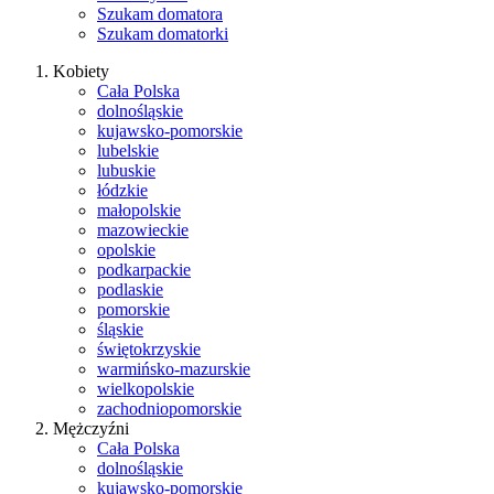
Szukam domatora
Szukam domatorki
Kobiety
Cała Polska
dolnośląskie
kujawsko-pomorskie
lubelskie
lubuskie
łódzkie
małopolskie
mazowieckie
opolskie
podkarpackie
podlaskie
pomorskie
śląskie
świętokrzyskie
warmińsko-mazurskie
wielkopolskie
zachodniopomorskie
Mężczyźni
Cała Polska
dolnośląskie
kujawsko-pomorskie