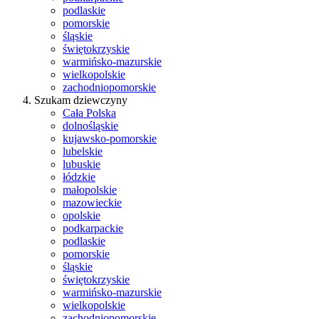
podlaskie
pomorskie
śląskie
świętokrzyskie
warmińsko-mazurskie
wielkopolskie
zachodniopomorskie
Szukam dziewczyny
Cała Polska
dolnośląskie
kujawsko-pomorskie
lubelskie
lubuskie
łódzkie
małopolskie
mazowieckie
opolskie
podkarpackie
podlaskie
pomorskie
śląskie
świętokrzyskie
warmińsko-mazurskie
wielkopolskie
zachodniopomorskie