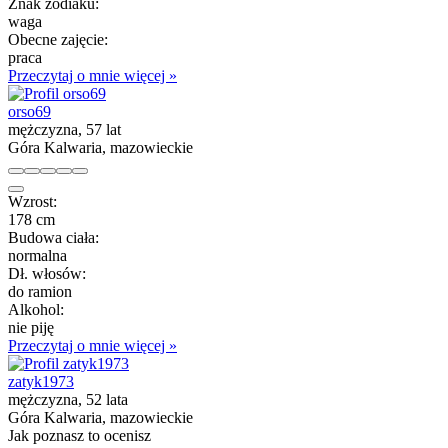
Znak zodiaku:
waga
Obecne zajęcie:
praca
Przeczytaj o mnie więcej »
orso69
mężczyzna, 57 lat
Góra Kalwaria, mazowieckie
Wzrost:
178 cm
Budowa ciała:
normalna
Dł. włosów:
do ramion
Alkohol:
nie piję
Przeczytaj o mnie więcej »
zatyk1973
mężczyzna, 52 lata
Góra Kalwaria, mazowieckie
Jak poznasz to ocenisz