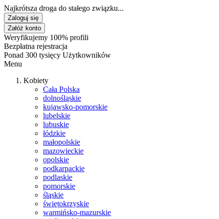
Najkrótsza droga do stałego związku...
Zaloguj się
Załóż konto
Weryfikujemy 100% profili
Bezpłatna rejestracja
Ponad 300 tysięcy Użytkowników
Menu
Kobiety
Cała Polska
dolnośląskie
kujawsko-pomorskie
lubelskie
lubuskie
łódzkie
małopolskie
mazowieckie
opolskie
podkarpackie
podlaskie
pomorskie
śląskie
świętokrzyskie
warmińsko-mazurskie