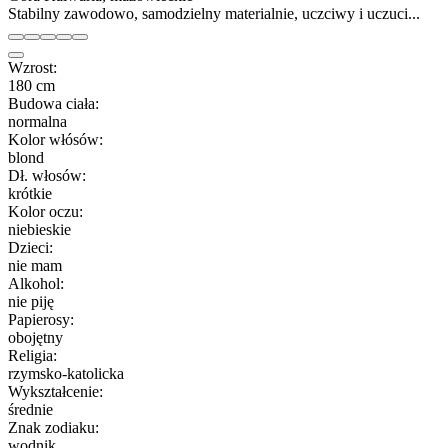
Stabilny zawodowo, samodzielny materialnie, uczciwy i uczuci...
Wzrost:
180 cm
Budowa ciała:
normalna
Kolor włósów:
blond
Dł. włosów:
krótkie
Kolor oczu:
niebieskie
Dzieci:
nie mam
Alkohol:
nie piję
Papierosy:
obojętny
Religia:
rzymsko-katolicka
Wykształcenie:
średnie
Znak zodiaku:
wodnik