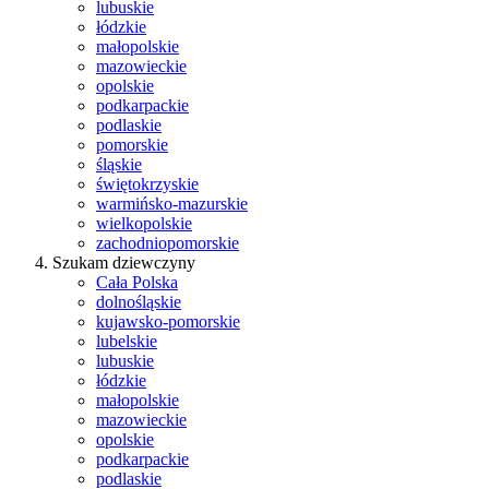
lubuskie
łódzkie
małopolskie
mazowieckie
opolskie
podkarpackie
podlaskie
pomorskie
śląskie
świętokrzyskie
warmińsko-mazurskie
wielkopolskie
zachodniopomorskie
Szukam dziewczyny
Cała Polska
dolnośląskie
kujawsko-pomorskie
lubelskie
lubuskie
łódzkie
małopolskie
mazowieckie
opolskie
podkarpackie
podlaskie