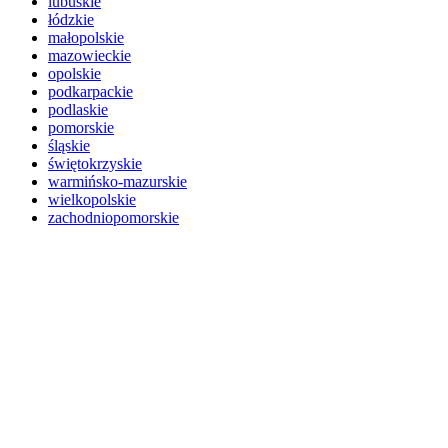
lubuskie
łódzkie
małopolskie
mazowieckie
opolskie
podkarpackie
podlaskie
pomorskie
śląskie
świętokrzyskie
warmińsko-mazurskie
wielkopolskie
zachodniopomorskie