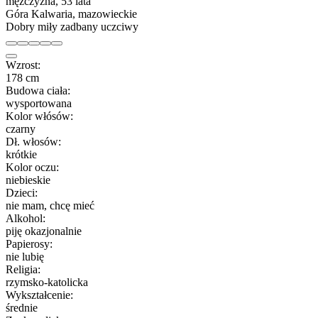
mężczyzna, 53 lata
Góra Kalwaria, mazowieckie
Dobry miły zadbany uczciwy
Wzrost:
178 cm
Budowa ciała:
wysportowana
Kolor włósów:
czarny
Dł. włosów:
krótkie
Kolor oczu:
niebieskie
Dzieci:
nie mam, chcę mieć
Alkohol:
piję okazjonalnie
Papierosy:
nie lubię
Religia:
rzymsko-katolicka
Wykształcenie:
średnie