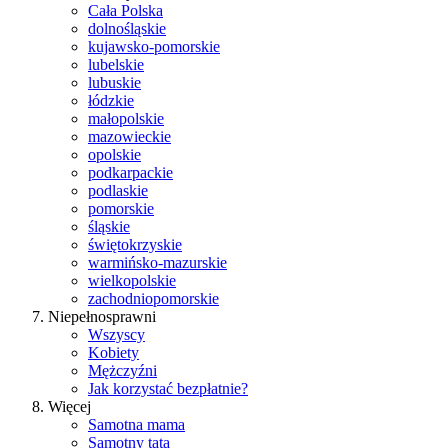
Cała Polska
dolnośląskie
kujawsko-pomorskie
lubelskie
lubuskie
łódzkie
małopolskie
mazowieckie
opolskie
podkarpackie
podlaskie
pomorskie
śląskie
świętokrzyskie
warmińsko-mazurskie
wielkopolskie
zachodniopomorskie
Niepełnosprawni
Wszyscy
Kobiety
Mężczyźni
Jak korzystać bezpłatnie?
Więcej
Samotna mama
Samotny tata