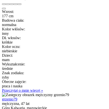
Wzrost:
177 cm
Budowa ciała:
normalna
Kolor włósów:
inny
Dł. włosów:
krótkie
Kolor oczu:
niebieskie
Dzieci:
mam
Wykształcenie:
średnie
Znak zodiaku:
ryby
Obecne zajęcie:
praca i nauka
Przeczytaj o mnie więcej »
grzenio79
mężczyzna, 47 lat
Góra Kalwaria, mazowieckie