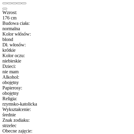
Wzrost:
176 cm
Budowa ciała:
normalna
Kolor włósów:
blond
Dł. włosów:
krótkie
Kolor oczu:
niebieskie
Dzieci:
nie mam
Alkohol:
obojętny
Papierosy:
obojętny
Religia:
rzymsko-katolicka
Wykształcenie:
średnie
Znak zodiaku:
strzelec
Obecne zajęcie: