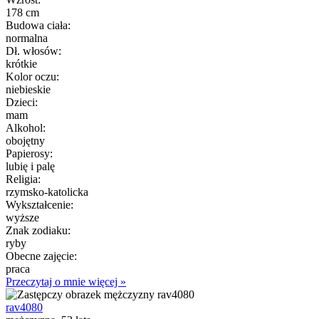
178 cm
Budowa ciała:
normalna
Dł. włosów:
krótkie
Kolor oczu:
niebieskie
Dzieci:
mam
Alkohol:
obojętny
Papierosy:
lubię i palę
Religia:
rzymsko-katolicka
Wykształcenie:
wyższe
Znak zodiaku:
ryby
Obecne zajęcie:
praca
Przeczytaj o mnie więcej »
rav4080