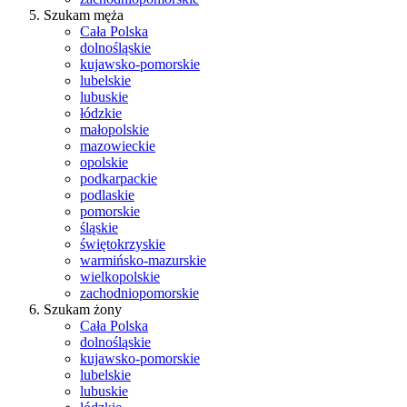
Szukam męża
Cała Polska
dolnośląskie
kujawsko-pomorskie
lubelskie
lubuskie
łódzkie
małopolskie
mazowieckie
opolskie
podkarpackie
podlaskie
pomorskie
śląskie
świętokrzyskie
warmińsko-mazurskie
wielkopolskie
zachodniopomorskie
Szukam żony
Cała Polska
dolnośląskie
kujawsko-pomorskie
lubelskie
lubuskie