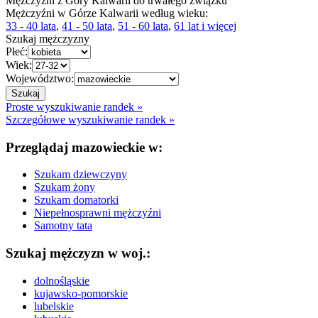
Mężczyźni z Góry Kalwarii do trwałego związku
Mężczyźni w Górze Kalwarii według wieku:
33 - 40 lata
,
41 - 50 lata
,
51 - 60 lata
,
61 lat i więcej
Szukaj mężczyzny
Płeć:
Wiek:
Województwo:
Proste wyszukiwanie randek »
Szczegółowe wyszukiwanie randek »
Przeglądaj mazowieckie w:
Szukam dziewczyny
Szukam żony
Szukam domatorki
Niepełnosprawni mężczyźni
Samotny tata
Szukaj mężczyzn w woj.:
dolnośląskie
kujawsko-pomorskie
lubelskie