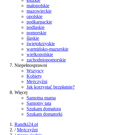
łódzkie
małopolskie
mazowieckie
opolskie
podkarpackie
podlaskie
pomorskie
śląskie
świętokrzyskie
warmińsko-mazurskie
wielkopolskie
zachodniopomorskie
Niepełnosprawni
Wszyscy
Kobiety
Mężczyźni
Jak korzystać bezpłatnie?
Więcej
Samotna mama
Samotny tata
Szukam domatora
Szukam domatorki
Randki24.pl
/
Mężczyźni