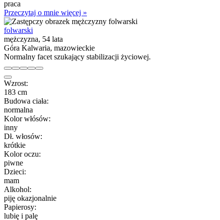
praca
Przeczytaj o mnie więcej »
folwarski
mężczyzna, 54 lata
Góra Kalwaria, mazowieckie
Normalny facet szukający stabilizacji życiowej.
Wzrost:
183 cm
Budowa ciała:
normalna
Kolor włósów:
inny
Dł. włosów:
krótkie
Kolor oczu:
piwne
Dzieci:
mam
Alkohol:
piję okazjonalnie
Papierosy:
lubię i palę