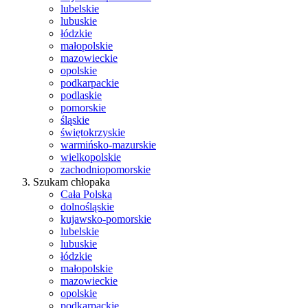
lubelskie
lubuskie
łódzkie
małopolskie
mazowieckie
opolskie
podkarpackie
podlaskie
pomorskie
śląskie
świętokrzyskie
warmińsko-mazurskie
wielkopolskie
zachodniopomorskie
Szukam chłopaka
Cała Polska
dolnośląskie
kujawsko-pomorskie
lubelskie
lubuskie
łódzkie
małopolskie
mazowieckie
opolskie
podkarpackie