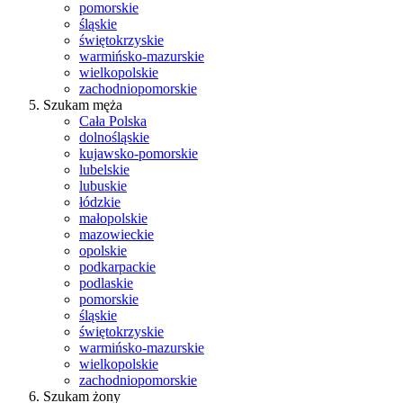
pomorskie
śląskie
świętokrzyskie
warmińsko-mazurskie
wielkopolskie
zachodniopomorskie
Szukam męża
Cała Polska
dolnośląskie
kujawsko-pomorskie
lubelskie
lubuskie
łódzkie
małopolskie
mazowieckie
opolskie
podkarpackie
podlaskie
pomorskie
śląskie
świętokrzyskie
warmińsko-mazurskie
wielkopolskie
zachodniopomorskie
Szukam żony