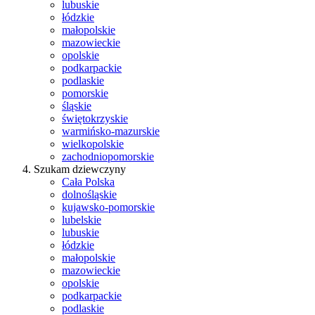
lubuskie
łódzkie
małopolskie
mazowieckie
opolskie
podkarpackie
podlaskie
pomorskie
śląskie
świętokrzyskie
warmińsko-mazurskie
wielkopolskie
zachodniopomorskie
Szukam dziewczyny
Cała Polska
dolnośląskie
kujawsko-pomorskie
lubelskie
lubuskie
łódzkie
małopolskie
mazowieckie
opolskie
podkarpackie
podlaskie