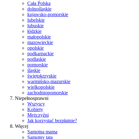
Cała Polska
dolnośląskie
kujawsko-pomorskie
lubelskie
lubuskie
łódzkie
małopolskie
mazowieckie
opolskie
podkarpackie
podlaskie
pomorskie
śląskie
świętokrzyskie
warmińsko-mazurskie
wielkopolskie
zachodniopomorskie
Niepełnosprawni
Wszyscy
Kobiety
Mężczyźni
Jak korzystać bezpłatnie?
Więcej
Samotna mama
Samotny tata