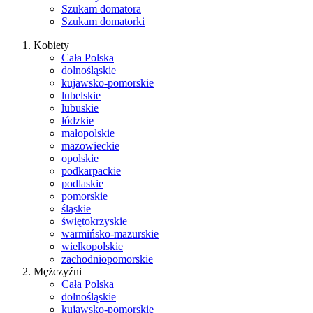
Szukam domatora
Szukam domatorki
Kobiety
Cała Polska
dolnośląskie
kujawsko-pomorskie
lubelskie
lubuskie
łódzkie
małopolskie
mazowieckie
opolskie
podkarpackie
podlaskie
pomorskie
śląskie
świętokrzyskie
warmińsko-mazurskie
wielkopolskie
zachodniopomorskie
Mężczyźni
Cała Polska
dolnośląskie
kujawsko-pomorskie