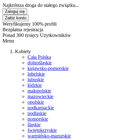
Najkrótsza droga do stałego związku...
Zaloguj się
Załóż konto
Weryfikujemy 100% profili
Bezpłatna rejestracja
Ponad 300 tysięcy Użytkowników
Menu
Kobiety
Cała Polska
dolnośląskie
kujawsko-pomorskie
lubelskie
lubuskie
łódzkie
małopolskie
mazowieckie
opolskie
podkarpackie
podlaskie
pomorskie
śląskie
świętokrzyskie
warmińsko-mazurskie