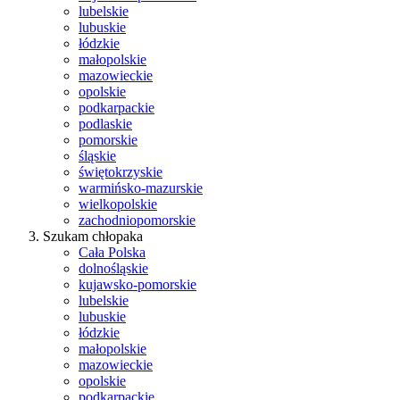
lubelskie
lubuskie
łódzkie
małopolskie
mazowieckie
opolskie
podkarpackie
podlaskie
pomorskie
śląskie
świętokrzyskie
warmińsko-mazurskie
wielkopolskie
zachodniopomorskie
Szukam chłopaka
Cała Polska
dolnośląskie
kujawsko-pomorskie
lubelskie
lubuskie
łódzkie
małopolskie
mazowieckie
opolskie
podkarpackie