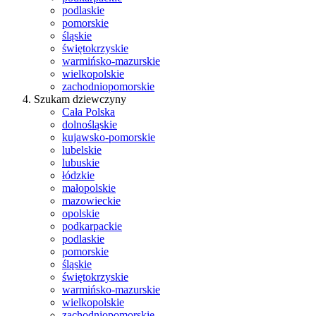
podlaskie
pomorskie
śląskie
świętokrzyskie
warmińsko-mazurskie
wielkopolskie
zachodniopomorskie
Szukam dziewczyny
Cała Polska
dolnośląskie
kujawsko-pomorskie
lubelskie
lubuskie
łódzkie
małopolskie
mazowieckie
opolskie
podkarpackie
podlaskie
pomorskie
śląskie
świętokrzyskie
warmińsko-mazurskie
wielkopolskie
zachodniopomorskie