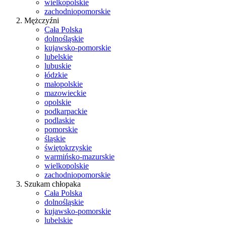
wielkopolskie
zachodniopomorskie
Mężczyźni
Cała Polska
dolnośląskie
kujawsko-pomorskie
lubelskie
lubuskie
łódzkie
małopolskie
mazowieckie
opolskie
podkarpackie
podlaskie
pomorskie
śląskie
świętokrzyskie
warmińsko-mazurskie
wielkopolskie
zachodniopomorskie
Szukam chłopaka
Cała Polska
dolnośląskie
kujawsko-pomorskie
lubelskie