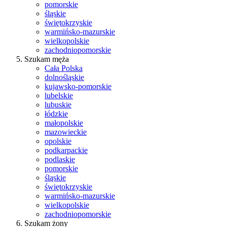
pomorskie
śląskie
świętokrzyskie
warmińsko-mazurskie
wielkopolskie
zachodniopomorskie
Szukam męża
Cała Polska
dolnośląskie
kujawsko-pomorskie
lubelskie
lubuskie
łódzkie
małopolskie
mazowieckie
opolskie
podkarpackie
podlaskie
pomorskie
śląskie
świętokrzyskie
warmińsko-mazurskie
wielkopolskie
zachodniopomorskie
Szukam żony