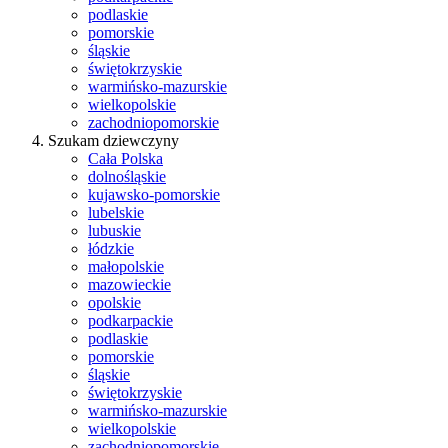
podlaskie
pomorskie
śląskie
świętokrzyskie
warmińsko-mazurskie
wielkopolskie
zachodniopomorskie
Szukam dziewczyny
Cała Polska
dolnośląskie
kujawsko-pomorskie
lubelskie
lubuskie
łódzkie
małopolskie
mazowieckie
opolskie
podkarpackie
podlaskie
pomorskie
śląskie
świętokrzyskie
warmińsko-mazurskie
wielkopolskie
zachodniopomorskie