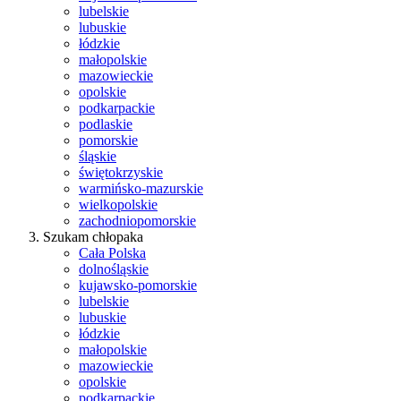
lubelskie
lubuskie
łódzkie
małopolskie
mazowieckie
opolskie
podkarpackie
podlaskie
pomorskie
śląskie
świętokrzyskie
warmińsko-mazurskie
wielkopolskie
zachodniopomorskie
Szukam chłopaka
Cała Polska
dolnośląskie
kujawsko-pomorskie
lubelskie
lubuskie
łódzkie
małopolskie
mazowieckie
opolskie
podkarpackie