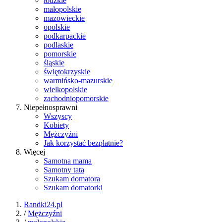
łódzkie
małopolskie
mazowieckie
opolskie
podkarpackie
podlaskie
pomorskie
śląskie
świętokrzyskie
warmińsko-mazurskie
wielkopolskie
zachodniopomorskie
Niepełnosprawni
Wszyscy
Kobiety
Mężczyźni
Jak korzystać bezpłatnie?
Więcej
Samotna mama
Samotny tata
Szukam domatora
Szukam domatorki
Randki24.pl
/
Mężczyźni