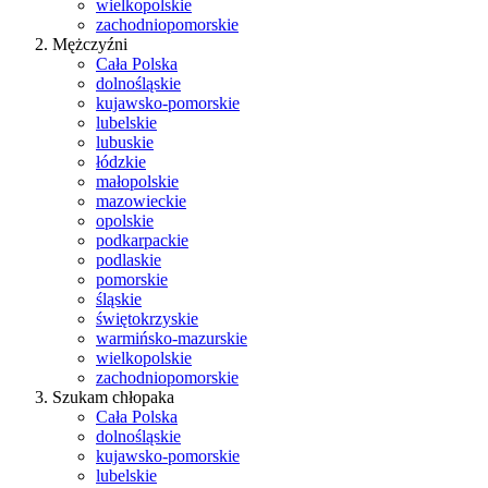
wielkopolskie
zachodniopomorskie
Mężczyźni
Cała Polska
dolnośląskie
kujawsko-pomorskie
lubelskie
lubuskie
łódzkie
małopolskie
mazowieckie
opolskie
podkarpackie
podlaskie
pomorskie
śląskie
świętokrzyskie
warmińsko-mazurskie
wielkopolskie
zachodniopomorskie
Szukam chłopaka
Cała Polska
dolnośląskie
kujawsko-pomorskie
lubelskie