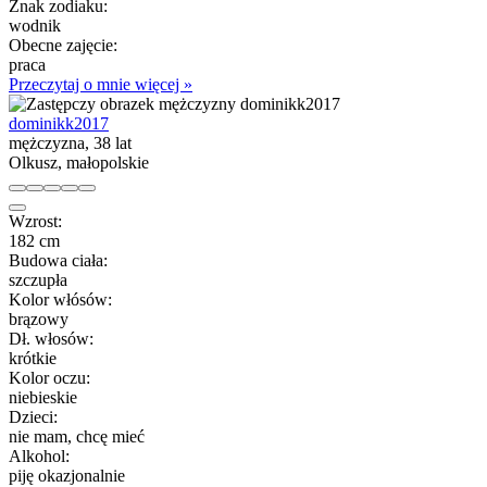
Znak zodiaku:
wodnik
Obecne zajęcie:
praca
Przeczytaj o mnie więcej »
dominikk2017
mężczyzna, 38 lat
Olkusz, małopolskie
Wzrost:
182 cm
Budowa ciała:
szczupła
Kolor włósów:
brązowy
Dł. włosów:
krótkie
Kolor oczu:
niebieskie
Dzieci:
nie mam, chcę mieć
Alkohol:
piję okazjonalnie