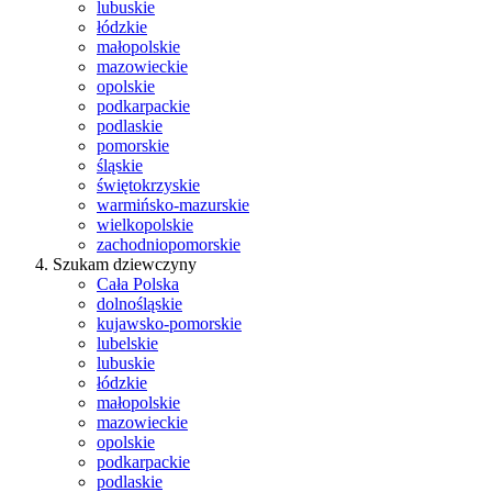
lubuskie
łódzkie
małopolskie
mazowieckie
opolskie
podkarpackie
podlaskie
pomorskie
śląskie
świętokrzyskie
warmińsko-mazurskie
wielkopolskie
zachodniopomorskie
Szukam dziewczyny
Cała Polska
dolnośląskie
kujawsko-pomorskie
lubelskie
lubuskie
łódzkie
małopolskie
mazowieckie
opolskie
podkarpackie
podlaskie