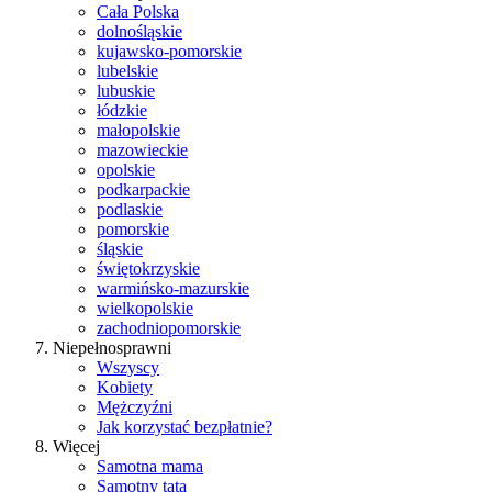
Cała Polska
dolnośląskie
kujawsko-pomorskie
lubelskie
lubuskie
łódzkie
małopolskie
mazowieckie
opolskie
podkarpackie
podlaskie
pomorskie
śląskie
świętokrzyskie
warmińsko-mazurskie
wielkopolskie
zachodniopomorskie
Niepełnosprawni
Wszyscy
Kobiety
Mężczyźni
Jak korzystać bezpłatnie?
Więcej
Samotna mama
Samotny tata