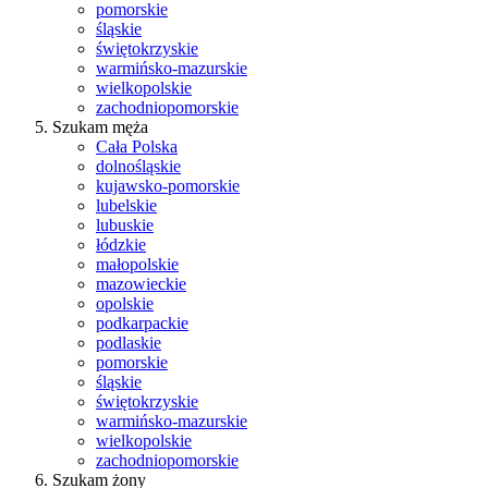
pomorskie
śląskie
świętokrzyskie
warmińsko-mazurskie
wielkopolskie
zachodniopomorskie
Szukam męża
Cała Polska
dolnośląskie
kujawsko-pomorskie
lubelskie
lubuskie
łódzkie
małopolskie
mazowieckie
opolskie
podkarpackie
podlaskie
pomorskie
śląskie
świętokrzyskie
warmińsko-mazurskie
wielkopolskie
zachodniopomorskie
Szukam żony