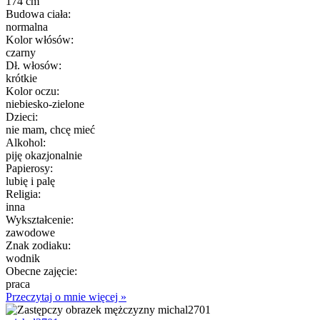
174 cm
Budowa ciała:
normalna
Kolor włósów:
czarny
Dł. włosów:
krótkie
Kolor oczu:
niebiesko-zielone
Dzieci:
nie mam, chcę mieć
Alkohol:
piję okazjonalnie
Papierosy:
lubię i palę
Religia:
inna
Wykształcenie:
zawodowe
Znak zodiaku:
wodnik
Obecne zajęcie:
praca
Przeczytaj o mnie więcej »