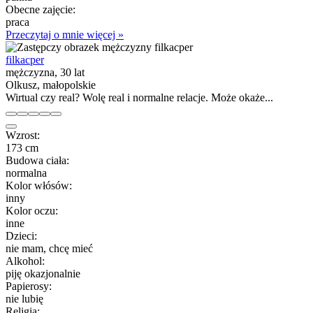
Obecne zajęcie:
praca
Przeczytaj o mnie więcej »
filkacper
mężczyzna, 30 lat
Olkusz, małopolskie
Wirtual czy real? Wolę real i normalne relacje. Może okaże...
Wzrost:
173 cm
Budowa ciała:
normalna
Kolor włósów:
inny
Kolor oczu:
inne
Dzieci:
nie mam, chcę mieć
Alkohol:
piję okazjonalnie
Papierosy:
nie lubię
Religia: