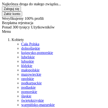
Najkrótsza droga do stałego związku...
Zaloguj się
Załóż konto
Weryfikujemy 100% profili
Bezpłatna rejestracja
Ponad 300 tysięcy Użytkowników
Menu
Kobiety
Cała Polska
dolnośląskie
kujawsko-pomorskie
lubelskie
lubuskie
łódzkie
małopolskie
mazowieckie
opolskie
podkarpackie
podlaskie
pomorskie
śląskie
świętokrzyskie
warmińsko-mazurskie