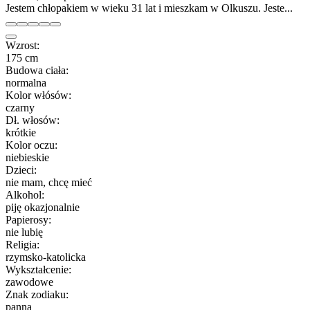
Jestem chłopakiem w wieku 31 lat i mieszkam w Olkuszu. Jeste...
Wzrost:
175 cm
Budowa ciała:
normalna
Kolor włósów:
czarny
Dł. włosów:
krótkie
Kolor oczu:
niebieskie
Dzieci:
nie mam, chcę mieć
Alkohol:
piję okazjonalnie
Papierosy:
nie lubię
Religia:
rzymsko-katolicka
Wykształcenie:
zawodowe
Znak zodiaku:
panna