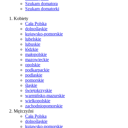
Szukam domatora
Szukam domatorki
Kobiety
Cała Polska
dolnośląskie
kujawsko-pomorskie
lubelskie
lubuskie
łódzkie
małopolskie
mazowieckie
opolskie
podkarpackie
podlaskie
pomorskie
śląskie
świętokrzyskie
warmińsko-mazurskie
wielkopolskie
zachodniopomorskie
Mężczyźni
Cała Polska
dolnośląskie
kujawsko-pomorskie