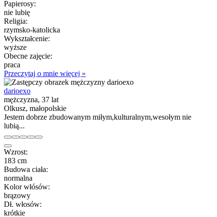
Papierosy:
nie lubię
Religia:
rzymsko-katolicka
Wykształcenie:
wyższe
Obecne zajęcie:
praca
Przeczytaj o mnie więcej »
darioexo
mężczyzna, 37 lat
Olkusz, małopolskie
Jestem dobrze zbudowanym miłym,kulturalnym,wesołym nie
lubią...
Wzrost:
183 cm
Budowa ciała:
normalna
Kolor włósów:
brązowy
Dł. włosów:
krótkie