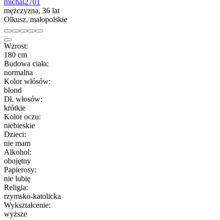
michal2701
mężczyzna, 36 lat
Olkusz, małopolskie
Wzrost:
180 cm
Budowa ciała:
normalna
Kolor włósów:
blond
Dł. włosów:
krótkie
Kolor oczu:
niebieskie
Dzieci:
nie mam
Alkohol:
obojętny
Papierosy:
nie lubię
Religia:
rzymsko-katolicka
Wykształcenie:
wyższe