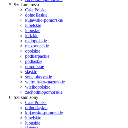
Szukam męża
Cała Polska
dolnośląskie
kujawsko-pomorskie
lubelskie
lubuskie
łódzkie
małopolskie
mazowieckie
opolskie
podkarpackie
podlaskie
pomorskie
śląskie
świętokrzyskie
warmińsko-mazurskie
wielkopolskie
zachodniopomorskie
Szukam żony
Cała Polska
dolnośląskie
kujawsko-pomorskie
lubelskie
lubuskie