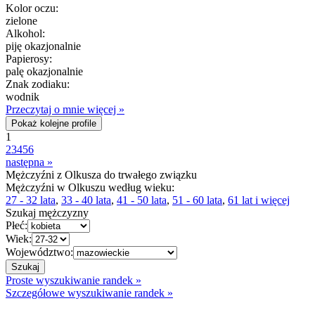
Kolor oczu:
zielone
Alkohol:
piję okazjonalnie
Papierosy:
palę okazjonalnie
Znak zodiaku:
wodnik
Przeczytaj o mnie więcej »
Pokaż kolejne profile
1
2
3
4
5
6
następna »
Mężczyźni z Olkusza do trwałego związku
Mężczyźni w Olkuszu według wieku:
27 - 32 lata
,
33 - 40 lata
,
41 - 50 lata
,
51 - 60 lata
,
61 lat i więcej
Szukaj mężczyzny
Płeć:
Wiek:
Województwo:
Proste wyszukiwanie randek »
Szczegółowe wyszukiwanie randek »