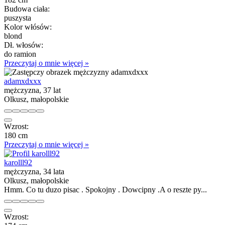
Budowa ciała:
puszysta
Kolor włósów:
blond
Dł. włosów:
do ramion
Przeczytaj o mnie więcej »
adamxdxxx
mężczyzna, 37 lat
Olkusz, małopolskie
Wzrost:
180 cm
Przeczytaj o mnie więcej »
karolll92
mężczyzna, 34 lata
Olkusz, małopolskie
Hmm. Co tu duzo pisac . Spokojny . Dowcipny .A o reszte py...
Wzrost: