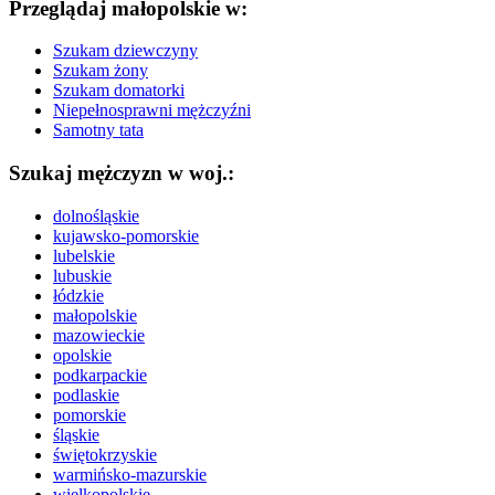
Przeglądaj małopolskie w:
Szukam dziewczyny
Szukam żony
Szukam domatorki
Niepełnosprawni mężczyźni
Samotny tata
Szukaj mężczyzn w woj.:
dolnośląskie
kujawsko-pomorskie
lubelskie
lubuskie
łódzkie
małopolskie
mazowieckie
opolskie
podkarpackie
podlaskie
pomorskie
śląskie
świętokrzyskie
warmińsko-mazurskie
wielkopolskie