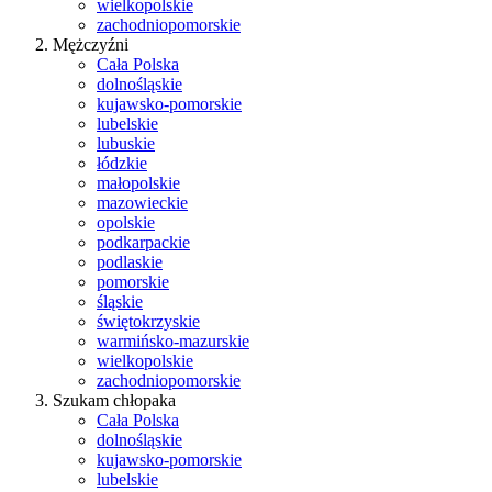
wielkopolskie
zachodniopomorskie
Mężczyźni
Cała Polska
dolnośląskie
kujawsko-pomorskie
lubelskie
lubuskie
łódzkie
małopolskie
mazowieckie
opolskie
podkarpackie
podlaskie
pomorskie
śląskie
świętokrzyskie
warmińsko-mazurskie
wielkopolskie
zachodniopomorskie
Szukam chłopaka
Cała Polska
dolnośląskie
kujawsko-pomorskie
lubelskie