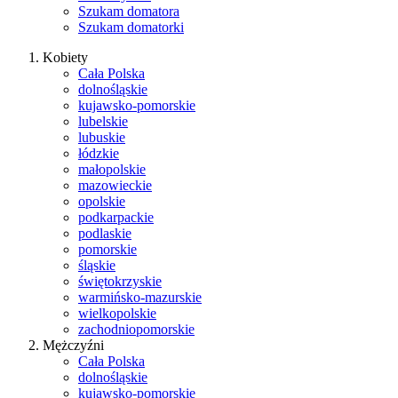
Szukam domatora
Szukam domatorki
Kobiety
Cała Polska
dolnośląskie
kujawsko-pomorskie
lubelskie
lubuskie
łódzkie
małopolskie
mazowieckie
opolskie
podkarpackie
podlaskie
pomorskie
śląskie
świętokrzyskie
warmińsko-mazurskie
wielkopolskie
zachodniopomorskie
Mężczyźni
Cała Polska
dolnośląskie
kujawsko-pomorskie