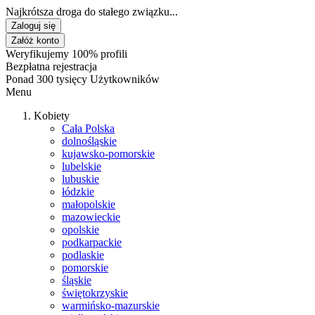
Najkrótsza droga do stałego związku...
Zaloguj się
Załóż konto
Weryfikujemy 100% profili
Bezpłatna rejestracja
Ponad 300 tysięcy Użytkowników
Menu
Kobiety
Cała Polska
dolnośląskie
kujawsko-pomorskie
lubelskie
lubuskie
łódzkie
małopolskie
mazowieckie
opolskie
podkarpackie
podlaskie
pomorskie
śląskie
świętokrzyskie
warmińsko-mazurskie