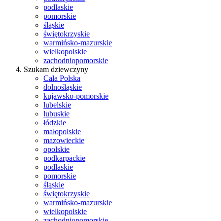
podlaskie
pomorskie
śląskie
świętokrzyskie
warmińsko-mazurskie
wielkopolskie
zachodniopomorskie
Szukam dziewczyny
Cała Polska
dolnośląskie
kujawsko-pomorskie
lubelskie
lubuskie
łódzkie
małopolskie
mazowieckie
opolskie
podkarpackie
podlaskie
pomorskie
śląskie
świętokrzyskie
warmińsko-mazurskie
wielkopolskie
zachodniopomorskie