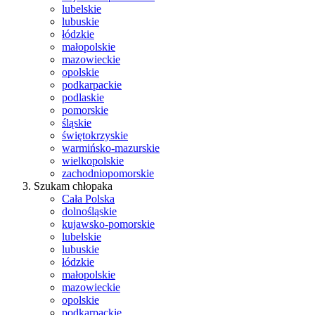
lubelskie
lubuskie
łódzkie
małopolskie
mazowieckie
opolskie
podkarpackie
podlaskie
pomorskie
śląskie
świętokrzyskie
warmińsko-mazurskie
wielkopolskie
zachodniopomorskie
Szukam chłopaka
Cała Polska
dolnośląskie
kujawsko-pomorskie
lubelskie
lubuskie
łódzkie
małopolskie
mazowieckie
opolskie
podkarpackie