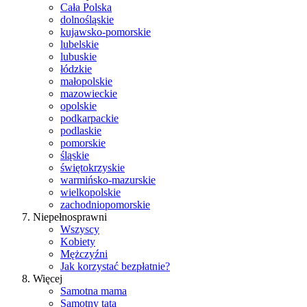
Cała Polska
dolnośląskie
kujawsko-pomorskie
lubelskie
lubuskie
łódzkie
małopolskie
mazowieckie
opolskie
podkarpackie
podlaskie
pomorskie
śląskie
świętokrzyskie
warmińsko-mazurskie
wielkopolskie
zachodniopomorskie
Niepełnosprawni
Wszyscy
Kobiety
Mężczyźni
Jak korzystać bezpłatnie?
Więcej
Samotna mama
Samotny tata