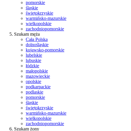
pomorskie
śląskie
świętokrzyskie
warmińsko-mazurskie
wielkopolskie
zachodniopomorskie
Szukam męża
Cała Polska
dolnośląskie
kujawsko-pomorskie
lubelskie
lubuskie
łódzkie
małopolskie
mazowieckie
opolskie
podkarpackie
podlaskie
pomorskie
śląskie
świętokrzyskie
warmińsko-mazurskie
wielkopolskie
zachodniopomorskie
Szukam żony