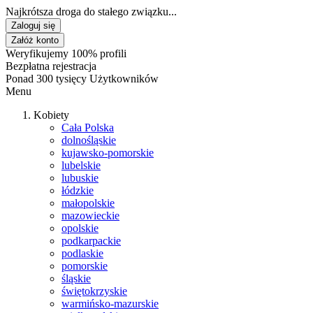
Najkrótsza droga do stałego związku...
Zaloguj się
Załóż konto
Weryfikujemy 100% profili
Bezpłatna rejestracja
Ponad 300 tysięcy Użytkowników
Menu
Kobiety
Cała Polska
dolnośląskie
kujawsko-pomorskie
lubelskie
lubuskie
łódzkie
małopolskie
mazowieckie
opolskie
podkarpackie
podlaskie
pomorskie
śląskie
świętokrzyskie
warmińsko-mazurskie