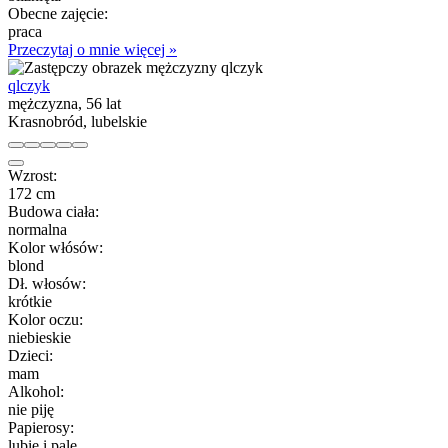
Obecne zajęcie:
praca
Przeczytaj o mnie więcej »
qlczyk
mężczyzna, 56 lat
Krasnobród, lubelskie
Wzrost:
172 cm
Budowa ciała:
normalna
Kolor włósów:
blond
Dł. włosów:
krótkie
Kolor oczu:
niebieskie
Dzieci:
mam
Alkohol:
nie piję
Papierosy:
lubię i palę