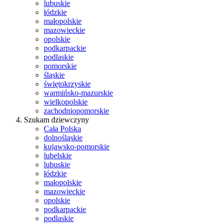
lubuskie
łódzkie
małopolskie
mazowieckie
opolskie
podkarpackie
podlaskie
pomorskie
śląskie
świętokrzyskie
warmińsko-mazurskie
wielkopolskie
zachodniopomorskie
Szukam dziewczyny
Cała Polska
dolnośląskie
kujawsko-pomorskie
lubelskie
lubuskie
łódzkie
małopolskie
mazowieckie
opolskie
podkarpackie
podlaskie