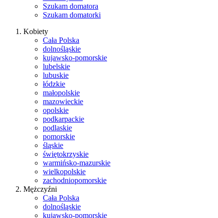
Szukam domatora
Szukam domatorki
Kobiety
Cała Polska
dolnośląskie
kujawsko-pomorskie
lubelskie
lubuskie
łódzkie
małopolskie
mazowieckie
opolskie
podkarpackie
podlaskie
pomorskie
śląskie
świętokrzyskie
warmińsko-mazurskie
wielkopolskie
zachodniopomorskie
Mężczyźni
Cała Polska
dolnośląskie
kujawsko-pomorskie