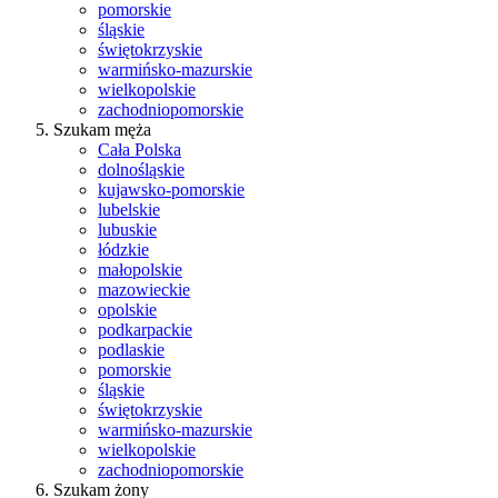
pomorskie
śląskie
świętokrzyskie
warmińsko-mazurskie
wielkopolskie
zachodniopomorskie
Szukam męża
Cała Polska
dolnośląskie
kujawsko-pomorskie
lubelskie
lubuskie
łódzkie
małopolskie
mazowieckie
opolskie
podkarpackie
podlaskie
pomorskie
śląskie
świętokrzyskie
warmińsko-mazurskie
wielkopolskie
zachodniopomorskie
Szukam żony