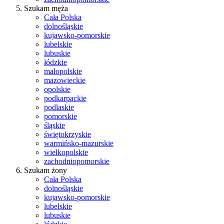
Szukam męża
Cała Polska
dolnośląskie
kujawsko-pomorskie
lubelskie
lubuskie
łódzkie
małopolskie
mazowieckie
opolskie
podkarpackie
podlaskie
pomorskie
śląskie
świętokrzyskie
warmińsko-mazurskie
wielkopolskie
zachodniopomorskie
Szukam żony
Cała Polska
dolnośląskie
kujawsko-pomorskie
lubelskie
lubuskie