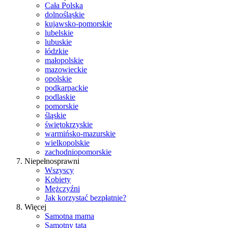
Cała Polska
dolnośląskie
kujawsko-pomorskie
lubelskie
lubuskie
łódzkie
małopolskie
mazowieckie
opolskie
podkarpackie
podlaskie
pomorskie
śląskie
świętokrzyskie
warmińsko-mazurskie
wielkopolskie
zachodniopomorskie
Niepełnosprawni
Wszyscy
Kobiety
Mężczyźni
Jak korzystać bezpłatnie?
Więcej
Samotna mama
Samotny tata