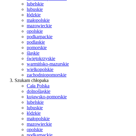
lubelskie
lubuskie
łódzkie
małopolskie
mazowieckie
opolskie
podkarpackie
podlaskie
pomorskie
śląskie
świętokrzyskie
warmińsko-mazurskie
wielkopolskie
zachodniopomorskie
Szukam chłopaka
Cała Polska
dolnośląskie
kujawsko-pomorskie
lubelskie
lubuskie
łódzkie
małopolskie
mazowieckie
opolskie
podkarpackie