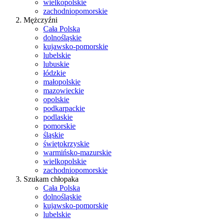
wielkopolskie
zachodniopomorskie
Mężczyźni
Cała Polska
dolnośląskie
kujawsko-pomorskie
lubelskie
lubuskie
łódzkie
małopolskie
mazowieckie
opolskie
podkarpackie
podlaskie
pomorskie
śląskie
świętokrzyskie
warmińsko-mazurskie
wielkopolskie
zachodniopomorskie
Szukam chłopaka
Cała Polska
dolnośląskie
kujawsko-pomorskie
lubelskie