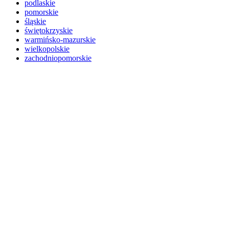
podlaskie
pomorskie
śląskie
świętokrzyskie
warmińsko-mazurskie
wielkopolskie
zachodniopomorskie