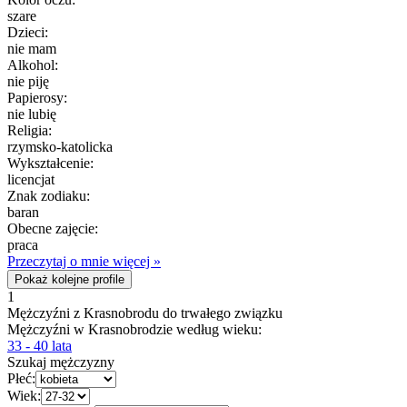
szare
Dzieci:
nie mam
Alkohol:
nie piję
Papierosy:
nie lubię
Religia:
rzymsko-katolicka
Wykształcenie:
licencjat
Znak zodiaku:
baran
Obecne zajęcie:
praca
Przeczytaj o mnie więcej »
Pokaż kolejne profile
1
Mężczyźni z Krasnobrodu do trwałego związku
Mężczyźni w Krasnobrodzie według wieku:
33 - 40 lata
Szukaj mężczyzny
Płeć:
Wiek: