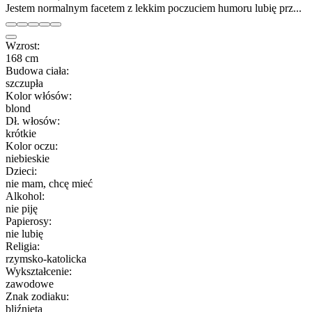
Jestem normalnym facetem z lekkim poczuciem humoru lubię prz...
Wzrost:
168 cm
Budowa ciała:
szczupła
Kolor włósów:
blond
Dł. włosów:
krótkie
Kolor oczu:
niebieskie
Dzieci:
nie mam, chcę mieć
Alkohol:
nie piję
Papierosy:
nie lubię
Religia:
rzymsko-katolicka
Wykształcenie:
zawodowe
Znak zodiaku:
bliźnięta