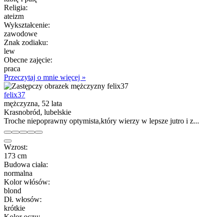
Religia:
ateizm
Wykształcenie:
zawodowe
Znak zodiaku:
lew
Obecne zajęcie:
praca
Przeczytaj o mnie więcej »
felix37
mężczyzna, 52 lata
Krasnobród, lubelskie
Troche niepoprawny optymista,który wierzy w lepsze jutro i z...
Wzrost:
173 cm
Budowa ciała:
normalna
Kolor włósów:
blond
Dł. włosów:
krótkie
Kolor oczu: