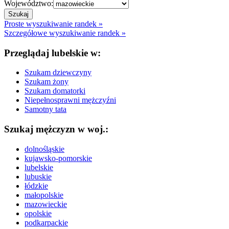
Województwo:
Proste wyszukiwanie randek »
Szczegółowe wyszukiwanie randek »
Przeglądaj lubelskie w:
Szukam dziewczyny
Szukam żony
Szukam domatorki
Niepełnosprawni mężczyźni
Samotny tata
Szukaj mężczyzn w woj.:
dolnośląskie
kujawsko-pomorskie
lubelskie
lubuskie
łódzkie
małopolskie
mazowieckie
opolskie
podkarpackie