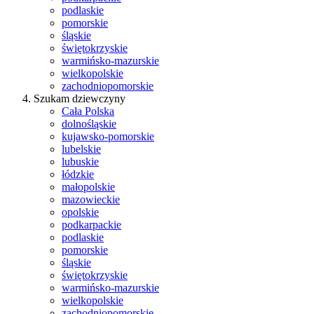
podlaskie
pomorskie
śląskie
świętokrzyskie
warmińsko-mazurskie
wielkopolskie
zachodniopomorskie
Szukam dziewczyny
Cała Polska
dolnośląskie
kujawsko-pomorskie
lubelskie
lubuskie
łódzkie
małopolskie
mazowieckie
opolskie
podkarpackie
podlaskie
pomorskie
śląskie
świętokrzyskie
warmińsko-mazurskie
wielkopolskie
zachodniopomorskie