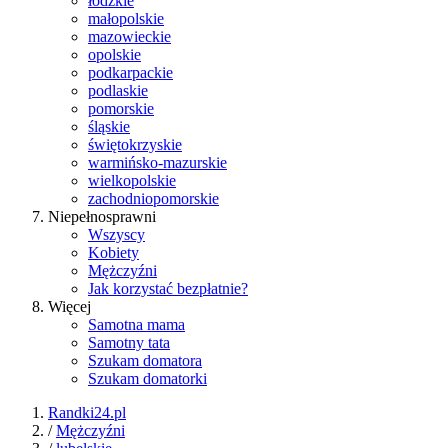
łódzkie
małopolskie
mazowieckie
opolskie
podkarpackie
podlaskie
pomorskie
śląskie
świętokrzyskie
warmińsko-mazurskie
wielkopolskie
zachodniopomorskie
Niepełnosprawni
Wszyscy
Kobiety
Mężczyźni
Jak korzystać bezpłatnie?
Więcej
Samotna mama
Samotny tata
Szukam domatora
Szukam domatorki
Randki24.pl
/
Mężczyźni