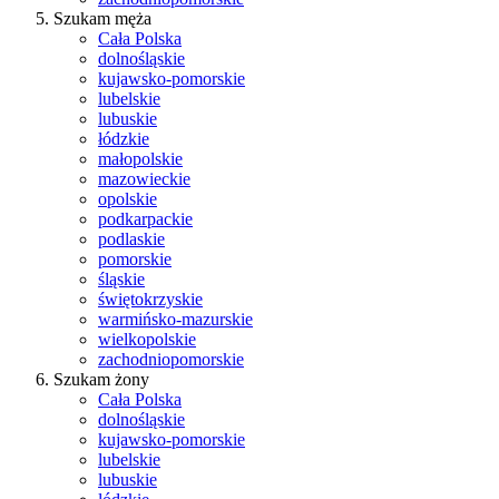
Szukam męża
Cała Polska
dolnośląskie
kujawsko-pomorskie
lubelskie
lubuskie
łódzkie
małopolskie
mazowieckie
opolskie
podkarpackie
podlaskie
pomorskie
śląskie
świętokrzyskie
warmińsko-mazurskie
wielkopolskie
zachodniopomorskie
Szukam żony
Cała Polska
dolnośląskie
kujawsko-pomorskie
lubelskie
lubuskie