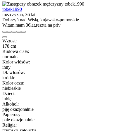
tobek1990
mężczyzna, 36 lat
Dobrzyń nad Wisłą, kujawsko-pomorskie
Witam,mam 36lat,reszta na priv
Wzrost:
178 cm
Budowa ciała:
normalna
Kolor włósów:
inny
Dł. włosów:
krótkie
Kolor oczu:
niebieskie
Dzieci:
lubię
Alkohol:
piję okazjonalnie
Papierosy:
palę okazjonalnie
Religia:
rzymsko-katolicka