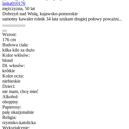
laska010176
mężczyzna, 50 lat
Dobrzyń nad Wisłą, kujawsko-pomorskie
samotny kawaler rolnik 34 lata szukam drugiej połowy poważni...
Wzrost:
176 cm
Budowa ciała:
kilka kilo za dużo
Kolor włósów:
blond
Dł. włosów:
krótkie
Kolor oczu:
niebieskie
Dzieci:
nie mam, chcę mieć
Alkohol:
obojętny
Papierosy:
palę okazjonalnie
Religia:
rzymsko-katolicka
Wykształcenie: