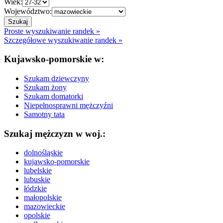
Wiek:
Województwo:
Proste wyszukiwanie randek »
Szczegółowe wyszukiwanie randek »
Kujawsko-pomorskie w:
Szukam dziewczyny
Szukam żony
Szukam domatorki
Niepełnosprawni mężczyźni
Samotny tata
Szukaj mężczyzn w woj.:
dolnośląskie
kujawsko-pomorskie
lubelskie
lubuskie
łódzkie
małopolskie
mazowieckie
opolskie