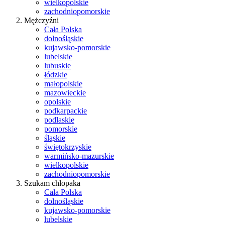
wielkopolskie
zachodniopomorskie
Mężczyźni
Cała Polska
dolnośląskie
kujawsko-pomorskie
lubelskie
lubuskie
łódzkie
małopolskie
mazowieckie
opolskie
podkarpackie
podlaskie
pomorskie
śląskie
świętokrzyskie
warmińsko-mazurskie
wielkopolskie
zachodniopomorskie
Szukam chłopaka
Cała Polska
dolnośląskie
kujawsko-pomorskie
lubelskie