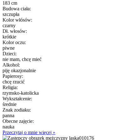
183 cm
Budowa ciała:
szczupła
Kolor włósów:
czarny
Dł. włosów:
krótkie
Kolor oczu:
piwne
Dzieci:
nie mam, chcę mieć
Alkohol:
piję okazjonalnie
Papierosy:
chcę rzucić
Religia:
rzymsko-katolicka
Wykształcenie:
średnie
Znak zodiaku:
panna
Obecne zajęcie:
nauka
Przeczytaj o mnie więcej »