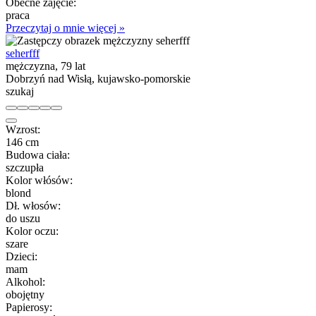
Obecne zajęcie:
praca
Przeczytaj o mnie więcej »
seherfff
mężczyzna, 79 lat
Dobrzyń nad Wisłą, kujawsko-pomorskie
szukaj
Wzrost:
146 cm
Budowa ciała:
szczupła
Kolor włósów:
blond
Dł. włosów:
do uszu
Kolor oczu:
szare
Dzieci:
mam
Alkohol:
obojętny
Papierosy: