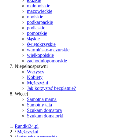
łódzkie
małopolskie
mazowieckie
opolskie
podkarpackie
podlaskie
pomorskie
śląskie
świętokrzyskie
warmińsko-mazurskie
wielkopolskie
zachodniopomorskie
Niepełnosprawni
Wszyscy
Kobiety
Mężczyźni
Jak korzystać bezpłatnie?
Więcej
Samotna mama
Samotny tata
Szukam domatora
Szukam domatorki
Randki24.pl
/
Mężczyźni