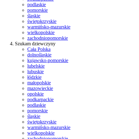
podlaskie
pomorskie
śląskie
świętokrzyskie
warmińsko-mazurskie
wielkopolskie
zachodniopomorskie
Szukam dziewczyny
Cała Polska
dolnośląskie
kujawsko-pomorskie
lubelskie
lubuskie
łódzkie
małopolskie
mazowieckie
opolskie
podkarpackie
podlaskie
pomorskie
śląskie
świętokrzyskie
warmińsko-mazurskie
wielkopolskie
zachodniopomorskie