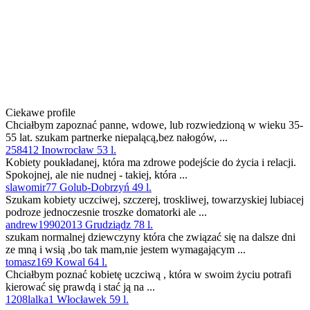
Ciekawe profile
Chciałbym zapoznać panne, wdowe, lub rozwiedzioną w wieku 35-
55 lat. szukam partnerke niepalącą,bez nałogów, ...
258412 Inowrocław 53 l.
Kobiety poukładanej, która ma zdrowe podejście do życia i relacji.
Spokojnej, ale nie nudnej - takiej, która ...
slawomir77 Golub-Dobrzyń 49 l.
Szukam kobiety uczciwej, szczerej, troskliwej, towarzyskiej lubiacej
podroze jednoczesnie troszke domatorki ale ...
andrew19902013 Grudziądz 78 l.
szukam normalnej dziewczyny która che związać się na dalsze dni
ze mną i wsią ,bo tak mam,nie jestem wymagającym ...
tomasz169 Kowal 64 l.
Chciałbym poznać kobietę uczciwą , która w swoim życiu potrafi
kierować się prawdą i stać ją na ...
1208lalka1 Włocławek 59 l.