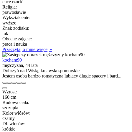
chcę rzucić
Religia:
prawosławie
Wykształcenie:
wyższe
Znak zodiaku:
rak
Obecne zajęcie:
praca i nauka
Przeczytaj o mnie więcej »
kocham90
mężczyzna, 44 lata
Dobrzyń nad Wisłą, kujawsko-pomorskie
Jestem osoba bardzo romatyczna lubiacy dlugie spacery i bard...
Wzrost:
160 cm
Budowa ciała:
szczupła
Kolor włósów:
czarny
Dł. włosów:
krótkie