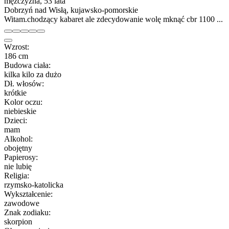
mężczyzna, 53 lata
Dobrzyń nad Wisłą, kujawsko-pomorskie
Witam.chodzący kabaret ale zdecydowanie wolę mknąć cbr 1100 ...
Wzrost:
186 cm
Budowa ciała:
kilka kilo za dużo
Dł. włosów:
krótkie
Kolor oczu:
niebieskie
Dzieci:
mam
Alkohol:
obojętny
Papierosy:
nie lubię
Religia:
rzymsko-katolicka
Wykształcenie:
zawodowe
Znak zodiaku:
skorpion