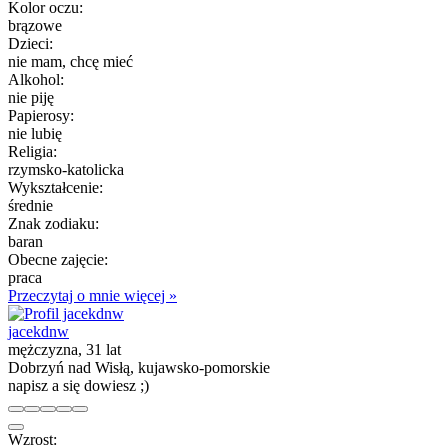
Kolor oczu:
brązowe
Dzieci:
nie mam, chcę mieć
Alkohol:
nie piję
Papierosy:
nie lubię
Religia:
rzymsko-katolicka
Wykształcenie:
średnie
Znak zodiaku:
baran
Obecne zajęcie:
praca
Przeczytaj o mnie więcej »
jacekdnw
mężczyzna, 31 lat
Dobrzyń nad Wisłą, kujawsko-pomorskie
napisz a się dowiesz ;)
Wzrost: