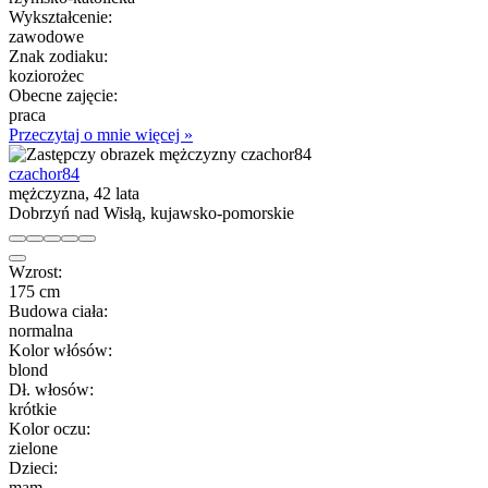
Wykształcenie:
zawodowe
Znak zodiaku:
koziorożec
Obecne zajęcie:
praca
Przeczytaj o mnie więcej »
czachor84
mężczyzna, 42 lata
Dobrzyń nad Wisłą, kujawsko-pomorskie
Wzrost:
175 cm
Budowa ciała:
normalna
Kolor włósów:
blond
Dł. włosów:
krótkie
Kolor oczu:
zielone
Dzieci:
mam