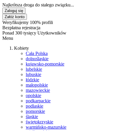
Najkrótsza droga do stałego związku...
Zaloguj się
Załóż konto
Weryfikujemy 100% profili
Bezpłatna rejestracja
Ponad 300 tysięcy Użytkowników
Menu
Kobiety
Cała Polska
dolnośląskie
kujawsko-pomorskie
lubelskie
lubuskie
łódzkie
małopolskie
mazowieckie
opolskie
podkarpackie
podlaskie
pomorskie
śląskie
świętokrzyskie
warmińsko-mazurskie