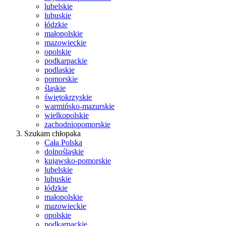
lubelskie
lubuskie
łódzkie
małopolskie
mazowieckie
opolskie
podkarpackie
podlaskie
pomorskie
śląskie
świętokrzyskie
warmińsko-mazurskie
wielkopolskie
zachodniopomorskie
Szukam chłopaka
Cała Polska
dolnośląskie
kujawsko-pomorskie
lubelskie
lubuskie
łódzkie
małopolskie
mazowieckie
opolskie
podkarpackie