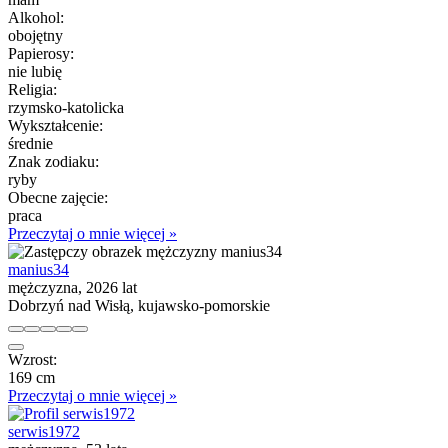
Alkohol:
obojętny
Papierosy:
nie lubię
Religia:
rzymsko-katolicka
Wykształcenie:
średnie
Znak zodiaku:
ryby
Obecne zajęcie:
praca
Przeczytaj o mnie więcej »
manius34
mężczyzna, 2026 lat
Dobrzyń nad Wisłą, kujawsko-pomorskie
Wzrost:
169 cm
Przeczytaj o mnie więcej »
serwis1972