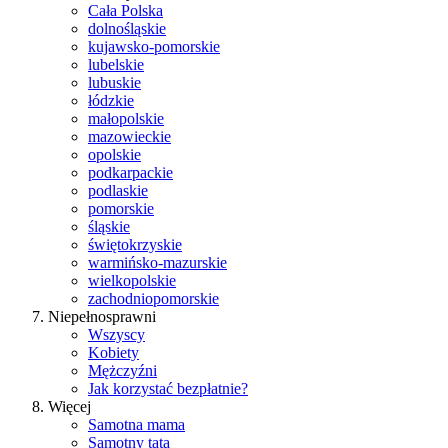
Cała Polska
dolnośląskie
kujawsko-pomorskie
lubelskie
lubuskie
łódzkie
małopolskie
mazowieckie
opolskie
podkarpackie
podlaskie
pomorskie
śląskie
świętokrzyskie
warmińsko-mazurskie
wielkopolskie
zachodniopomorskie
Niepełnosprawni
Wszyscy
Kobiety
Mężczyźni
Jak korzystać bezpłatnie?
Więcej
Samotna mama
Samotny tata