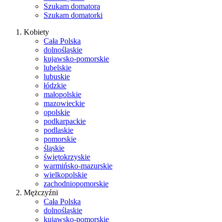
Szukam domatora
Szukam domatorki
Kobiety
Cała Polska
dolnośląskie
kujawsko-pomorskie
lubelskie
lubuskie
łódzkie
małopolskie
mazowieckie
opolskie
podkarpackie
podlaskie
pomorskie
śląskie
świętokrzyskie
warmińsko-mazurskie
wielkopolskie
zachodniopomorskie
Mężczyźni
Cała Polska
dolnośląskie
kujawsko-pomorskie