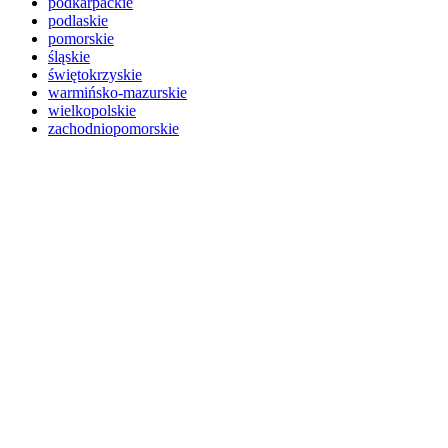
podkarpackie
podlaskie
pomorskie
śląskie
świętokrzyskie
warmińsko-mazurskie
wielkopolskie
zachodniopomorskie