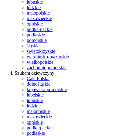
lubuskie
łódzkie
małopolskie
mazowieckie
opolskie
podkarpackie
podlaskie
pomorskie
śląskie
świętokrzyskie
warmińsko-mazurskie
wielkopolskie
zachodniopomorskie
Szukam dziewczyny
Cała Polska
dolnośląskie
kujawsko-pomorskie
lubelskie
lubuskie
łódzkie
małopolskie
mazowieckie
opolskie
podkarpackie
podlaskie