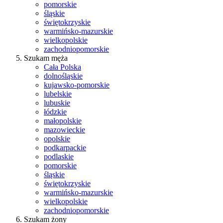
pomorskie
śląskie
świętokrzyskie
warmińsko-mazurskie
wielkopolskie
zachodniopomorskie
Szukam męża
Cała Polska
dolnośląskie
kujawsko-pomorskie
lubelskie
lubuskie
łódzkie
małopolskie
mazowieckie
opolskie
podkarpackie
podlaskie
pomorskie
śląskie
świętokrzyskie
warmińsko-mazurskie
wielkopolskie
zachodniopomorskie
Szukam żony