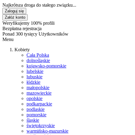
Najkrótsza droga do stałego związku...
Zaloguj się
Załóż konto
Weryfikujemy 100% profili
Bezpłatna rejestracja
Ponad 300 tysięcy Użytkowników
Menu
Kobiety
Cała Polska
dolnośląskie
kujawsko-pomorskie
lubelskie
lubuskie
łódzkie
małopolskie
mazowieckie
opolskie
podkarpackie
podlaskie
pomorskie
śląskie
świętokrzyskie
warmińsko-mazurskie