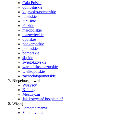
Cała Polska
dolnośląskie
kujawsko-pomorskie
lubelskie
lubuskie
łódzkie
małopolskie
mazowieckie
opolskie
podkarpackie
podlaskie
pomorskie
śląskie
świętokrzyskie
warmińsko-mazurskie
wielkopolskie
zachodniopomorskie
Niepełnosprawni
Wszyscy
Kobiety
Mężczyźni
Jak korzystać bezpłatnie?
Więcej
Samotna mama
Samotny tata