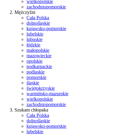
wielkopolskie
zachodniopomorskie
Mężczyźni
Cała Polska
dolnośląskie
kujawsko-pomorskie
lubelskie
lubuskie
łódzkie
małopolskie
mazowieckie
opolskie
podkarpackie
podlaskie
pomorskie
śląskie
świętokrzyskie
warmińsko-mazurskie
wielkopolskie
zachodniopomorskie
Szukam chłopaka
Cała Polska
dolnośląskie
kujawsko-pomorskie
lubelskie