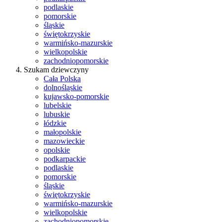
podlaskie
pomorskie
śląskie
świętokrzyskie
warmińsko-mazurskie
wielkopolskie
zachodniopomorskie
Szukam dziewczyny
Cała Polska
dolnośląskie
kujawsko-pomorskie
lubelskie
lubuskie
łódzkie
małopolskie
mazowieckie
opolskie
podkarpackie
podlaskie
pomorskie
śląskie
świętokrzyskie
warmińsko-mazurskie
wielkopolskie
zachodniopomorskie