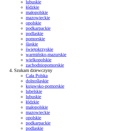
lubuskie
łódzkie
małopolskie
mazowieckie
opolskie
podkarpackie
podlaskie
pomorskie
śląskie
świętokrzyskie
warmińsko-mazurskie
wielkopolskie
zachodniopomorskie
Szukam dziewczyny
Cała Polska
dolnośląskie
kujawsko-pomorskie
lubelskie
lubuskie
łódzkie
małopolskie
mazowieckie
opolskie
podkarpackie
podlaskie