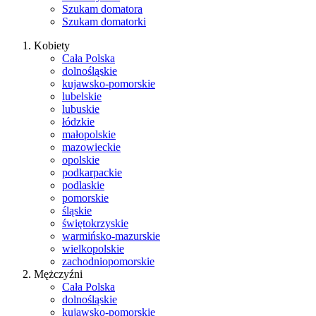
Szukam domatora
Szukam domatorki
Kobiety
Cała Polska
dolnośląskie
kujawsko-pomorskie
lubelskie
lubuskie
łódzkie
małopolskie
mazowieckie
opolskie
podkarpackie
podlaskie
pomorskie
śląskie
świętokrzyskie
warmińsko-mazurskie
wielkopolskie
zachodniopomorskie
Mężczyźni
Cała Polska
dolnośląskie
kujawsko-pomorskie