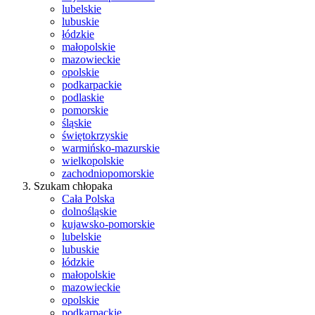
lubelskie
lubuskie
łódzkie
małopolskie
mazowieckie
opolskie
podkarpackie
podlaskie
pomorskie
śląskie
świętokrzyskie
warmińsko-mazurskie
wielkopolskie
zachodniopomorskie
Szukam chłopaka
Cała Polska
dolnośląskie
kujawsko-pomorskie
lubelskie
lubuskie
łódzkie
małopolskie
mazowieckie
opolskie
podkarpackie