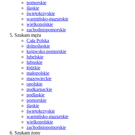
pomorskie
śląskie
świętokrzyskie
warmińsko-mazurskie
wielkopolskie
zachodniopomorskie
Szukam męża
Cała Polska
dolnośląskie
kujawsko-pomorskie
lubelskie
lubuskie
łódzkie
małopolskie
mazowieckie
opolskie
podkarpackie
podlaskie
pomorskie
śląskie
świętokrzyskie
warmińsko-mazurskie
wielkopolskie
zachodniopomorskie
Szukam żony