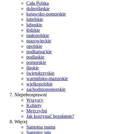
Cała Polska
dolnośląskie
kujawsko-pomorskie
lubelskie
lubuskie
łódzkie
małopolskie
mazowieckie
opolskie
podkarpackie
podlaskie
pomorskie
śląskie
świętokrzyskie
warmińsko-mazurskie
wielkopolskie
zachodniopomorskie
Niepełnosprawni
Wszyscy
Kobiety
Mężczyźni
Jak korzystać bezpłatnie?
Więcej
Samotna mama
Samotny tata