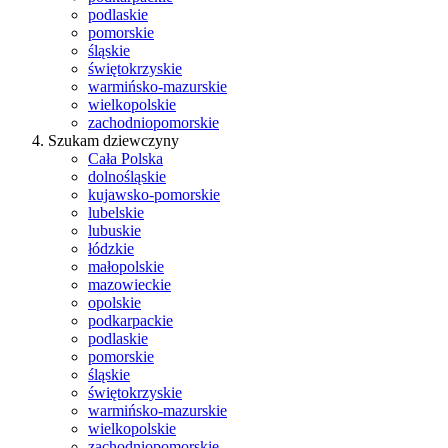
podlaskie
pomorskie
śląskie
świętokrzyskie
warmińsko-mazurskie
wielkopolskie
zachodniopomorskie
Szukam dziewczyny
Cała Polska
dolnośląskie
kujawsko-pomorskie
lubelskie
lubuskie
łódzkie
małopolskie
mazowieckie
opolskie
podkarpackie
podlaskie
pomorskie
śląskie
świętokrzyskie
warmińsko-mazurskie
wielkopolskie
zachodniopomorskie