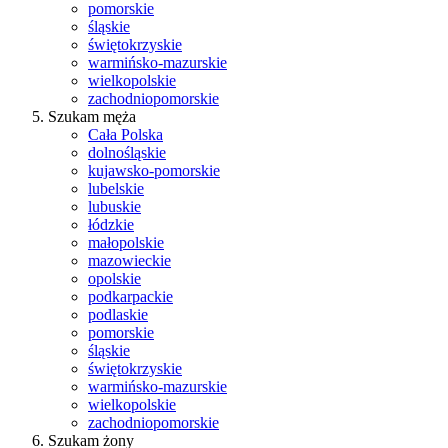
pomorskie
śląskie
świętokrzyskie
warmińsko-mazurskie
wielkopolskie
zachodniopomorskie
Szukam męża
Cała Polska
dolnośląskie
kujawsko-pomorskie
lubelskie
lubuskie
łódzkie
małopolskie
mazowieckie
opolskie
podkarpackie
podlaskie
pomorskie
śląskie
świętokrzyskie
warmińsko-mazurskie
wielkopolskie
zachodniopomorskie
Szukam żony