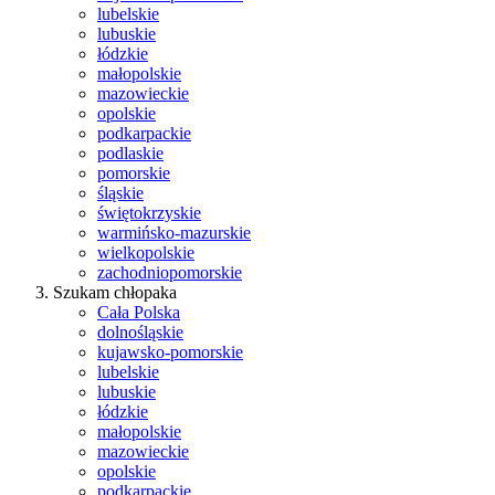
lubelskie
lubuskie
łódzkie
małopolskie
mazowieckie
opolskie
podkarpackie
podlaskie
pomorskie
śląskie
świętokrzyskie
warmińsko-mazurskie
wielkopolskie
zachodniopomorskie
Szukam chłopaka
Cała Polska
dolnośląskie
kujawsko-pomorskie
lubelskie
lubuskie
łódzkie
małopolskie
mazowieckie
opolskie
podkarpackie