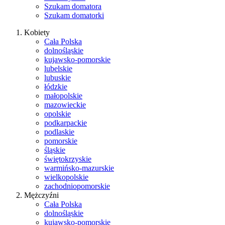
Szukam domatora
Szukam domatorki
Kobiety
Cała Polska
dolnośląskie
kujawsko-pomorskie
lubelskie
lubuskie
łódzkie
małopolskie
mazowieckie
opolskie
podkarpackie
podlaskie
pomorskie
śląskie
świętokrzyskie
warmińsko-mazurskie
wielkopolskie
zachodniopomorskie
Mężczyźni
Cała Polska
dolnośląskie
kujawsko-pomorskie