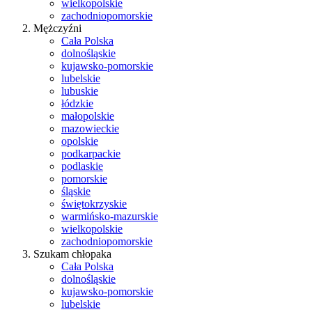
wielkopolskie
zachodniopomorskie
Mężczyźni
Cała Polska
dolnośląskie
kujawsko-pomorskie
lubelskie
lubuskie
łódzkie
małopolskie
mazowieckie
opolskie
podkarpackie
podlaskie
pomorskie
śląskie
świętokrzyskie
warmińsko-mazurskie
wielkopolskie
zachodniopomorskie
Szukam chłopaka
Cała Polska
dolnośląskie
kujawsko-pomorskie
lubelskie