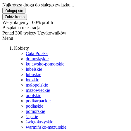
Najkrótsza droga do stałego związku...
Zaloguj się
Załóż konto
Weryfikujemy 100% profili
Bezpłatna rejestracja
Ponad 300 tysięcy Użytkowników
Menu
Kobiety
Cała Polska
dolnośląskie
kujawsko-pomorskie
lubelskie
lubuskie
łódzkie
małopolskie
mazowieckie
opolskie
podkarpackie
podlaskie
pomorskie
śląskie
świętokrzyskie
warmińsko-mazurskie