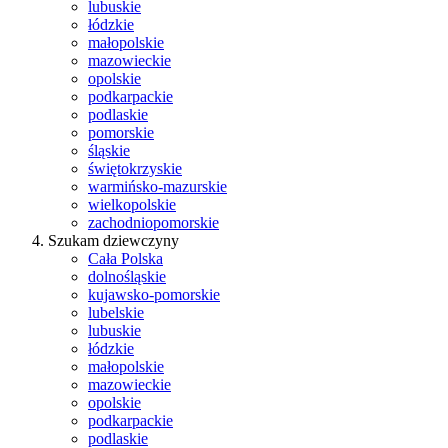
lubuskie
łódzkie
małopolskie
mazowieckie
opolskie
podkarpackie
podlaskie
pomorskie
śląskie
świętokrzyskie
warmińsko-mazurskie
wielkopolskie
zachodniopomorskie
Szukam dziewczyny
Cała Polska
dolnośląskie
kujawsko-pomorskie
lubelskie
lubuskie
łódzkie
małopolskie
mazowieckie
opolskie
podkarpackie
podlaskie