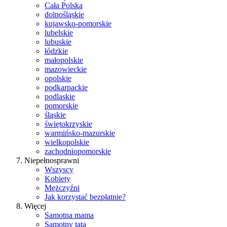
Cała Polska
dolnośląskie
kujawsko-pomorskie
lubelskie
lubuskie
łódzkie
małopolskie
mazowieckie
opolskie
podkarpackie
podlaskie
pomorskie
śląskie
świętokrzyskie
warmińsko-mazurskie
wielkopolskie
zachodniopomorskie
Niepełnosprawni
Wszyscy
Kobiety
Mężczyźni
Jak korzystać bezpłatnie?
Więcej
Samotna mama
Samotny tata