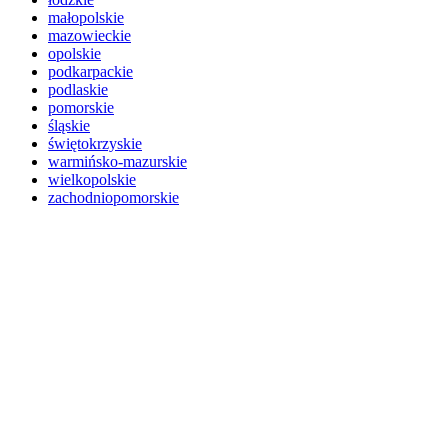
małopolskie
mazowieckie
opolskie
podkarpackie
podlaskie
pomorskie
śląskie
świętokrzyskie
warmińsko-mazurskie
wielkopolskie
zachodniopomorskie