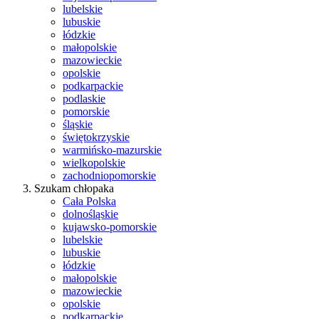
lubelskie
lubuskie
łódzkie
małopolskie
mazowieckie
opolskie
podkarpackie
podlaskie
pomorskie
śląskie
świętokrzyskie
warmińsko-mazurskie
wielkopolskie
zachodniopomorskie
Szukam chłopaka
Cała Polska
dolnośląskie
kujawsko-pomorskie
lubelskie
lubuskie
łódzkie
małopolskie
mazowieckie
opolskie
podkarpackie