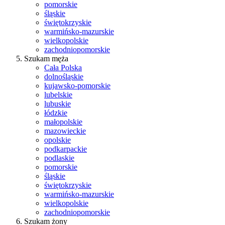
pomorskie
śląskie
świętokrzyskie
warmińsko-mazurskie
wielkopolskie
zachodniopomorskie
Szukam męża
Cała Polska
dolnośląskie
kujawsko-pomorskie
lubelskie
lubuskie
łódzkie
małopolskie
mazowieckie
opolskie
podkarpackie
podlaskie
pomorskie
śląskie
świętokrzyskie
warmińsko-mazurskie
wielkopolskie
zachodniopomorskie
Szukam żony