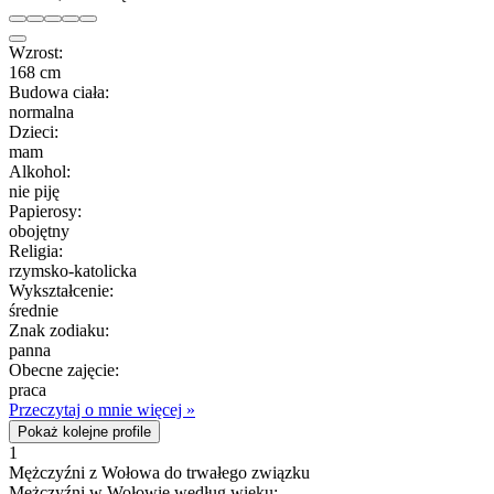
Wzrost:
168 cm
Budowa ciała:
normalna
Dzieci:
mam
Alkohol:
nie piję
Papierosy:
obojętny
Religia:
rzymsko-katolicka
Wykształcenie:
średnie
Znak zodiaku:
panna
Obecne zajęcie:
praca
Przeczytaj o mnie więcej »
Pokaż kolejne profile
1
Mężczyźni z Wołowa do trwałego związku
Mężczyźni w Wołowie według wieku: