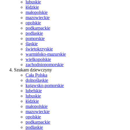
lubuskie
łódzkie
małopolskie
mazowieckie
opolskie
podkarpackie
podlaskie
pomorskie
śląskie
świętokrzyskie
warmińsko-mazurskie
wielkopolskie
zachodniopomorskie
Szukam dziewczyny
Cała Polska
dolnośląskie
kujawsko-pomorskie
lubelskie
lubuskie
łódzkie
małopolskie
mazowieckie
opolskie
podkarpackie
podlaskie