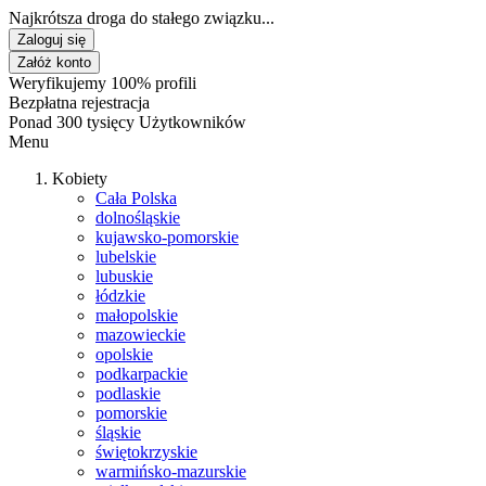
Najkrótsza droga do stałego związku...
Zaloguj się
Załóż konto
Weryfikujemy 100% profili
Bezpłatna rejestracja
Ponad 300 tysięcy Użytkowników
Menu
Kobiety
Cała Polska
dolnośląskie
kujawsko-pomorskie
lubelskie
lubuskie
łódzkie
małopolskie
mazowieckie
opolskie
podkarpackie
podlaskie
pomorskie
śląskie
świętokrzyskie
warmińsko-mazurskie