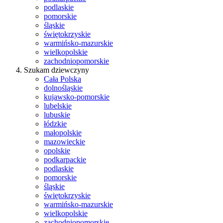
podlaskie
pomorskie
śląskie
świętokrzyskie
warmińsko-mazurskie
wielkopolskie
zachodniopomorskie
Szukam dziewczyny
Cała Polska
dolnośląskie
kujawsko-pomorskie
lubelskie
lubuskie
łódzkie
małopolskie
mazowieckie
opolskie
podkarpackie
podlaskie
pomorskie
śląskie
świętokrzyskie
warmińsko-mazurskie
wielkopolskie
zachodniopomorskie