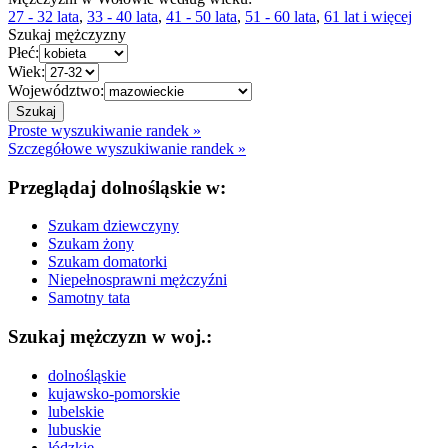
27 - 32 lata
,
33 - 40 lata
,
41 - 50 lata
,
51 - 60 lata
,
61 lat i więcej
Szukaj mężczyzny
Płeć:
Wiek:
Województwo:
Proste wyszukiwanie randek »
Szczegółowe wyszukiwanie randek »
Przeglądaj dolnośląskie w:
Szukam dziewczyny
Szukam żony
Szukam domatorki
Niepełnosprawni mężczyźni
Samotny tata
Szukaj mężczyzn w woj.:
dolnośląskie
kujawsko-pomorskie
lubelskie
lubuskie
łódzkie