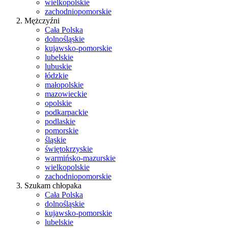
wielkopolskie
zachodniopomorskie
Mężczyźni
Cała Polska
dolnośląskie
kujawsko-pomorskie
lubelskie
lubuskie
łódzkie
małopolskie
mazowieckie
opolskie
podkarpackie
podlaskie
pomorskie
śląskie
świętokrzyskie
warmińsko-mazurskie
wielkopolskie
zachodniopomorskie
Szukam chłopaka
Cała Polska
dolnośląskie
kujawsko-pomorskie
lubelskie