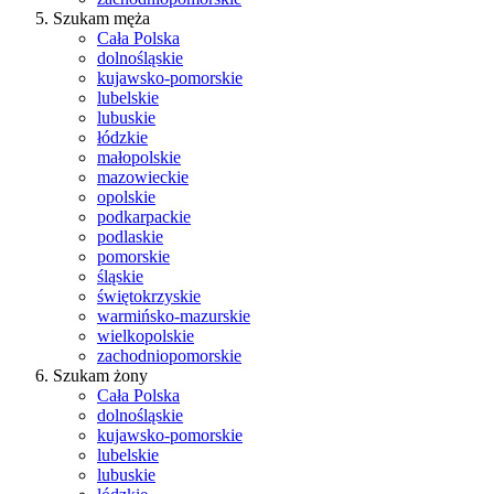
Szukam męża
Cała Polska
dolnośląskie
kujawsko-pomorskie
lubelskie
lubuskie
łódzkie
małopolskie
mazowieckie
opolskie
podkarpackie
podlaskie
pomorskie
śląskie
świętokrzyskie
warmińsko-mazurskie
wielkopolskie
zachodniopomorskie
Szukam żony
Cała Polska
dolnośląskie
kujawsko-pomorskie
lubelskie
lubuskie