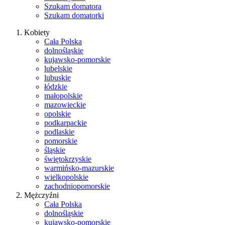
Szukam domatora
Szukam domatorki
Kobiety
Cała Polska
dolnośląskie
kujawsko-pomorskie
lubelskie
lubuskie
łódzkie
małopolskie
mazowieckie
opolskie
podkarpackie
podlaskie
pomorskie
śląskie
świętokrzyskie
warmińsko-mazurskie
wielkopolskie
zachodniopomorskie
Mężczyźni
Cała Polska
dolnośląskie
kujawsko-pomorskie