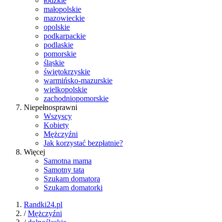
łódzkie
małopolskie
mazowieckie
opolskie
podkarpackie
podlaskie
pomorskie
śląskie
świętokrzyskie
warmińsko-mazurskie
wielkopolskie
zachodniopomorskie
Niepełnosprawni
Wszyscy
Kobiety
Mężczyźni
Jak korzystać bezpłatnie?
Więcej
Samotna mama
Samotny tata
Szukam domatora
Szukam domatorki
Randki24.pl
/
Mężczyźni