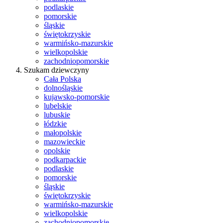
podlaskie
pomorskie
śląskie
świętokrzyskie
warmińsko-mazurskie
wielkopolskie
zachodniopomorskie
Szukam dziewczyny
Cała Polska
dolnośląskie
kujawsko-pomorskie
lubelskie
lubuskie
łódzkie
małopolskie
mazowieckie
opolskie
podkarpackie
podlaskie
pomorskie
śląskie
świętokrzyskie
warmińsko-mazurskie
wielkopolskie
zachodniopomorskie