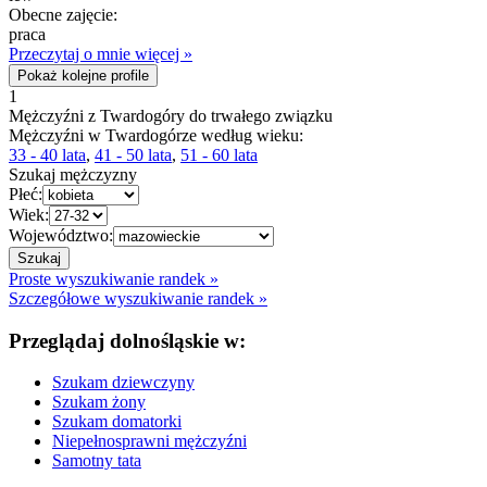
Obecne zajęcie:
praca
Przeczytaj o mnie więcej »
Pokaż kolejne profile
1
Mężczyźni z Twardogóry do trwałego związku
Mężczyźni w Twardogórze według wieku:
33 - 40 lata
,
41 - 50 lata
,
51 - 60 lata
Szukaj mężczyzny
Płeć:
Wiek:
Województwo:
Proste wyszukiwanie randek »
Szczegółowe wyszukiwanie randek »
Przeglądaj dolnośląskie w:
Szukam dziewczyny
Szukam żony
Szukam domatorki
Niepełnosprawni mężczyźni
Samotny tata