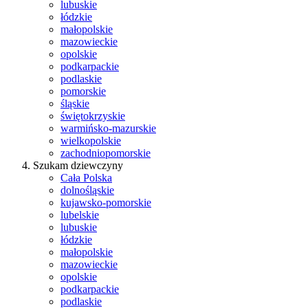
lubuskie
łódzkie
małopolskie
mazowieckie
opolskie
podkarpackie
podlaskie
pomorskie
śląskie
świętokrzyskie
warmińsko-mazurskie
wielkopolskie
zachodniopomorskie
Szukam dziewczyny
Cała Polska
dolnośląskie
kujawsko-pomorskie
lubelskie
lubuskie
łódzkie
małopolskie
mazowieckie
opolskie
podkarpackie
podlaskie