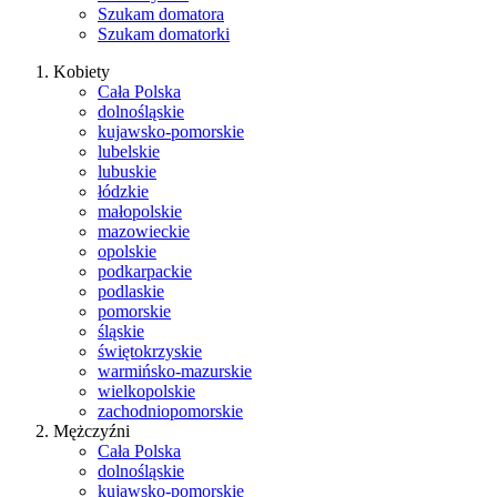
Szukam domatora
Szukam domatorki
Kobiety
Cała Polska
dolnośląskie
kujawsko-pomorskie
lubelskie
lubuskie
łódzkie
małopolskie
mazowieckie
opolskie
podkarpackie
podlaskie
pomorskie
śląskie
świętokrzyskie
warmińsko-mazurskie
wielkopolskie
zachodniopomorskie
Mężczyźni
Cała Polska
dolnośląskie
kujawsko-pomorskie