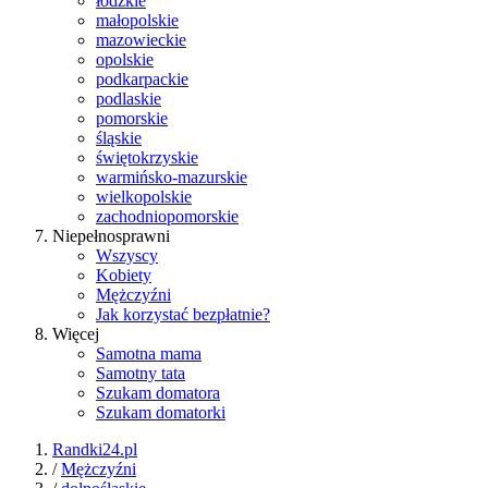
łódzkie
małopolskie
mazowieckie
opolskie
podkarpackie
podlaskie
pomorskie
śląskie
świętokrzyskie
warmińsko-mazurskie
wielkopolskie
zachodniopomorskie
Niepełnosprawni
Wszyscy
Kobiety
Mężczyźni
Jak korzystać bezpłatnie?
Więcej
Samotna mama
Samotny tata
Szukam domatora
Szukam domatorki
Randki24.pl
/
Mężczyźni