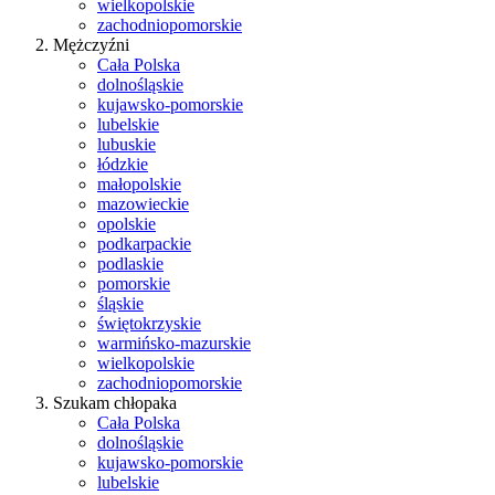
wielkopolskie
zachodniopomorskie
Mężczyźni
Cała Polska
dolnośląskie
kujawsko-pomorskie
lubelskie
lubuskie
łódzkie
małopolskie
mazowieckie
opolskie
podkarpackie
podlaskie
pomorskie
śląskie
świętokrzyskie
warmińsko-mazurskie
wielkopolskie
zachodniopomorskie
Szukam chłopaka
Cała Polska
dolnośląskie
kujawsko-pomorskie
lubelskie