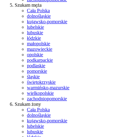
Szukam męża
Cała Polska
dolnośląskie
kujawsko-pomorskie
lubelskie
lubuskie
łódzkie
małopolskie
mazowieckie
opolskie
podkarpackie
podlaskie
pomorskie
śląskie
świętokrzyskie
warmińsko-mazurskie
wielkopolskie
zachodniopomorskie
Szukam żony
Cała Polska
dolnośląskie
kujawsko-pomorskie
lubelskie
lubuskie