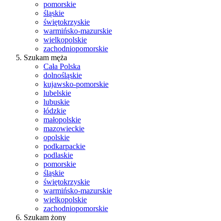
pomorskie
śląskie
świętokrzyskie
warmińsko-mazurskie
wielkopolskie
zachodniopomorskie
Szukam męża
Cała Polska
dolnośląskie
kujawsko-pomorskie
lubelskie
lubuskie
łódzkie
małopolskie
mazowieckie
opolskie
podkarpackie
podlaskie
pomorskie
śląskie
świętokrzyskie
warmińsko-mazurskie
wielkopolskie
zachodniopomorskie
Szukam żony