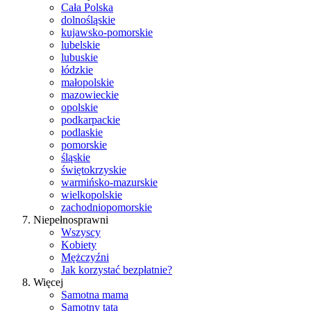
Cała Polska
dolnośląskie
kujawsko-pomorskie
lubelskie
lubuskie
łódzkie
małopolskie
mazowieckie
opolskie
podkarpackie
podlaskie
pomorskie
śląskie
świętokrzyskie
warmińsko-mazurskie
wielkopolskie
zachodniopomorskie
Niepełnosprawni
Wszyscy
Kobiety
Mężczyźni
Jak korzystać bezpłatnie?
Więcej
Samotna mama
Samotny tata