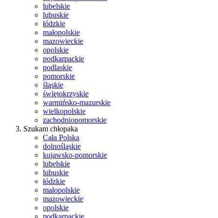
lubelskie
lubuskie
łódzkie
małopolskie
mazowieckie
opolskie
podkarpackie
podlaskie
pomorskie
śląskie
świętokrzyskie
warmińsko-mazurskie
wielkopolskie
zachodniopomorskie
Szukam chłopaka
Cała Polska
dolnośląskie
kujawsko-pomorskie
lubelskie
lubuskie
łódzkie
małopolskie
mazowieckie
opolskie
podkarpackie