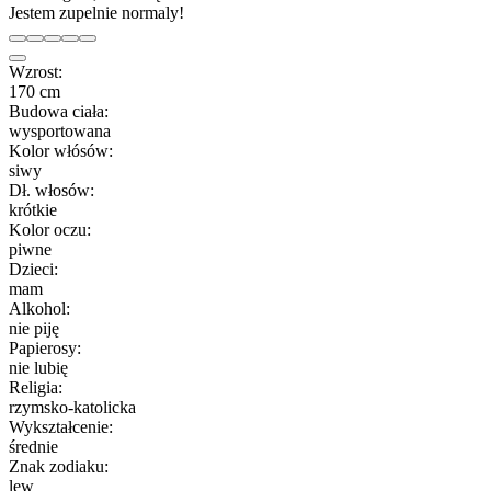
Jestem zupelnie normaly!
Wzrost:
170 cm
Budowa ciała:
wysportowana
Kolor włósów:
siwy
Dł. włosów:
krótkie
Kolor oczu:
piwne
Dzieci:
mam
Alkohol:
nie piję
Papierosy:
nie lubię
Religia:
rzymsko-katolicka
Wykształcenie:
średnie
Znak zodiaku:
lew