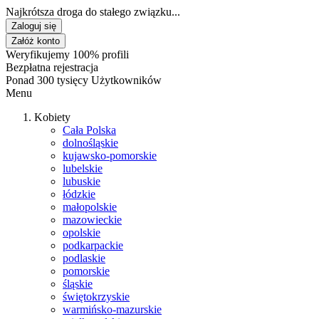
Najkrótsza droga do stałego związku...
Zaloguj się
Załóż konto
Weryfikujemy 100% profili
Bezpłatna rejestracja
Ponad 300 tysięcy Użytkowników
Menu
Kobiety
Cała Polska
dolnośląskie
kujawsko-pomorskie
lubelskie
lubuskie
łódzkie
małopolskie
mazowieckie
opolskie
podkarpackie
podlaskie
pomorskie
śląskie
świętokrzyskie
warmińsko-mazurskie