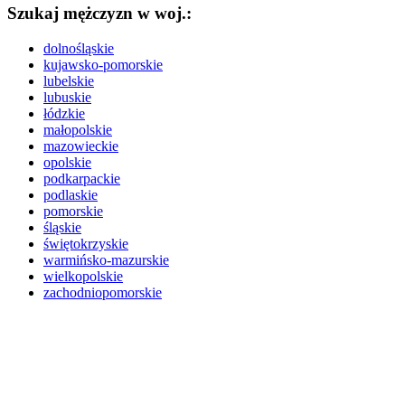
Szukaj mężczyzn w woj.:
dolnośląskie
kujawsko-pomorskie
lubelskie
lubuskie
łódzkie
małopolskie
mazowieckie
opolskie
podkarpackie
podlaskie
pomorskie
śląskie
świętokrzyskie
warmińsko-mazurskie
wielkopolskie
zachodniopomorskie