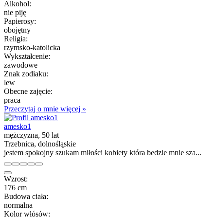
Alkohol:
nie piję
Papierosy:
obojętny
Religia:
rzymsko-katolicka
Wykształcenie:
zawodowe
Znak zodiaku:
lew
Obecne zajęcie:
praca
Przeczytaj o mnie więcej »
amesko1
mężczyzna, 50 lat
Trzebnica, dolnośląskie
jestem spokojny szukam miłości kobiety która bedzie mnie sza...
Wzrost:
176 cm
Budowa ciała:
normalna
Kolor włósów: