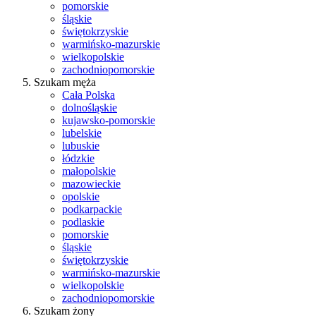
pomorskie
śląskie
świętokrzyskie
warmińsko-mazurskie
wielkopolskie
zachodniopomorskie
Szukam męża
Cała Polska
dolnośląskie
kujawsko-pomorskie
lubelskie
lubuskie
łódzkie
małopolskie
mazowieckie
opolskie
podkarpackie
podlaskie
pomorskie
śląskie
świętokrzyskie
warmińsko-mazurskie
wielkopolskie
zachodniopomorskie
Szukam żony