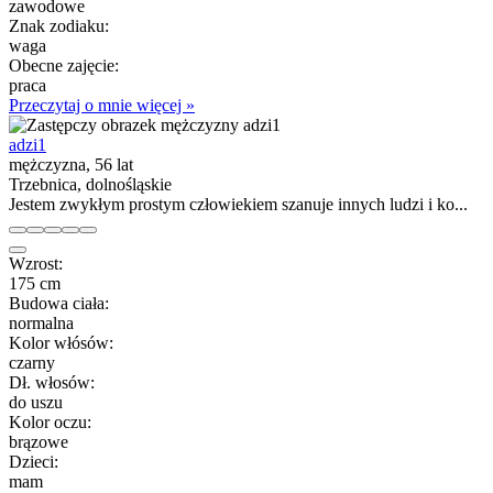
zawodowe
Znak zodiaku:
waga
Obecne zajęcie:
praca
Przeczytaj o mnie więcej »
adzi1
mężczyzna, 56 lat
Trzebnica, dolnośląskie
Jestem zwykłym prostym człowiekiem szanuje innych ludzi i ko...
Wzrost:
175 cm
Budowa ciała:
normalna
Kolor włósów:
czarny
Dł. włosów:
do uszu
Kolor oczu:
brązowe
Dzieci:
mam