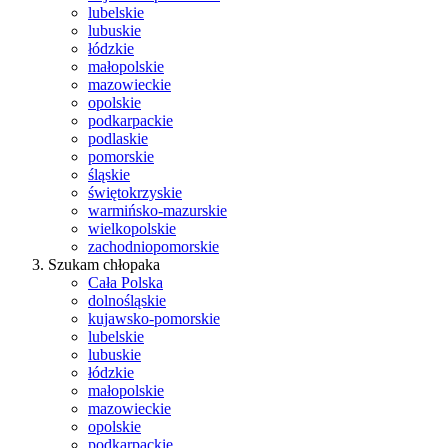
lubelskie
lubuskie
łódzkie
małopolskie
mazowieckie
opolskie
podkarpackie
podlaskie
pomorskie
śląskie
świętokrzyskie
warmińsko-mazurskie
wielkopolskie
zachodniopomorskie
Szukam chłopaka
Cała Polska
dolnośląskie
kujawsko-pomorskie
lubelskie
lubuskie
łódzkie
małopolskie
mazowieckie
opolskie
podkarpackie