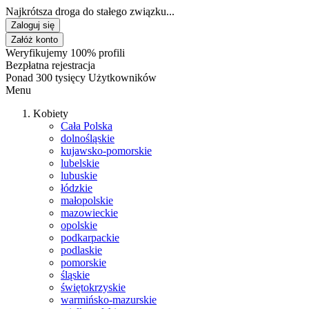
Najkrótsza droga do stałego związku...
Zaloguj się
Załóż konto
Weryfikujemy 100% profili
Bezpłatna rejestracja
Ponad 300 tysięcy Użytkowników
Menu
Kobiety
Cała Polska
dolnośląskie
kujawsko-pomorskie
lubelskie
lubuskie
łódzkie
małopolskie
mazowieckie
opolskie
podkarpackie
podlaskie
pomorskie
śląskie
świętokrzyskie
warmińsko-mazurskie