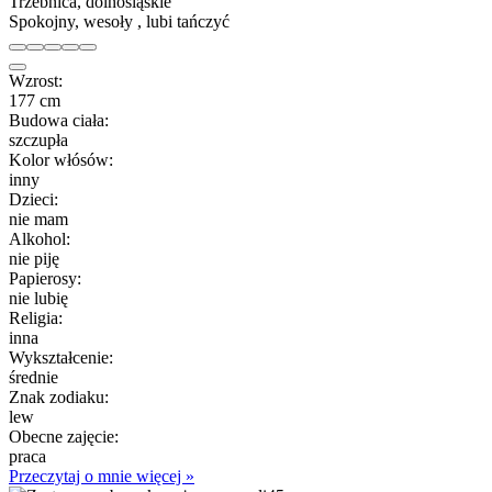
Trzebnica, dolnośląskie
Spokojny, wesoły , lubi tańczyć
Wzrost:
177 cm
Budowa ciała:
szczupła
Kolor włósów:
inny
Dzieci:
nie mam
Alkohol:
nie piję
Papierosy:
nie lubię
Religia:
inna
Wykształcenie:
średnie
Znak zodiaku:
lew
Obecne zajęcie:
praca
Przeczytaj o mnie więcej »