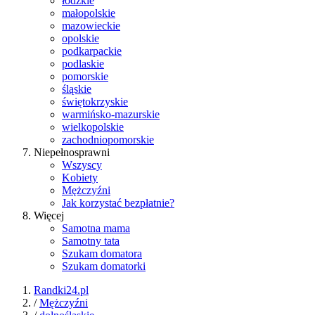
łódzkie
małopolskie
mazowieckie
opolskie
podkarpackie
podlaskie
pomorskie
śląskie
świętokrzyskie
warmińsko-mazurskie
wielkopolskie
zachodniopomorskie
Niepełnosprawni
Wszyscy
Kobiety
Mężczyźni
Jak korzystać bezpłatnie?
Więcej
Samotna mama
Samotny tata
Szukam domatora
Szukam domatorki
Randki24.pl
/
Mężczyźni