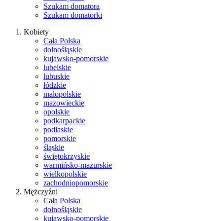
Szukam domatora
Szukam domatorki
Kobiety
Cała Polska
dolnośląskie
kujawsko-pomorskie
lubelskie
lubuskie
łódzkie
małopolskie
mazowieckie
opolskie
podkarpackie
podlaskie
pomorskie
śląskie
świętokrzyskie
warmińsko-mazurskie
wielkopolskie
zachodniopomorskie
Mężczyźni
Cała Polska
dolnośląskie
kujawsko-pomorskie