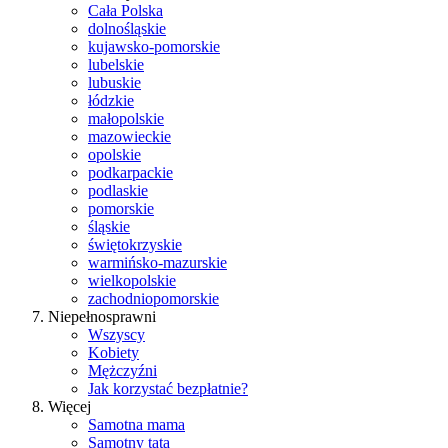
Cała Polska
dolnośląskie
kujawsko-pomorskie
lubelskie
lubuskie
łódzkie
małopolskie
mazowieckie
opolskie
podkarpackie
podlaskie
pomorskie
śląskie
świętokrzyskie
warmińsko-mazurskie
wielkopolskie
zachodniopomorskie
Niepełnosprawni
Wszyscy
Kobiety
Mężczyźni
Jak korzystać bezpłatnie?
Więcej
Samotna mama
Samotny tata