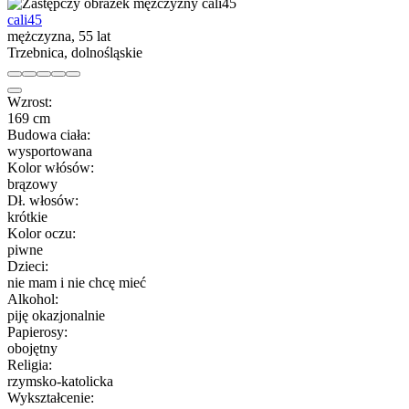
cali45
mężczyzna, 55 lat
Trzebnica, dolnośląskie
Wzrost:
169 cm
Budowa ciała:
wysportowana
Kolor włósów:
brązowy
Dł. włosów:
krótkie
Kolor oczu:
piwne
Dzieci:
nie mam i nie chcę mieć
Alkohol:
piję okazjonalnie
Papierosy:
obojętny
Religia:
rzymsko-katolicka
Wykształcenie: