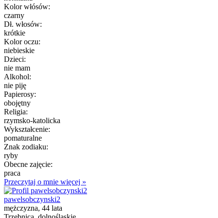
Kolor włósów:
czarny
Dł. włosów:
krótkie
Kolor oczu:
niebieskie
Dzieci:
nie mam
Alkohol:
nie piję
Papierosy:
obojętny
Religia:
rzymsko-katolicka
Wykształcenie:
pomaturalne
Znak zodiaku:
ryby
Obecne zajęcie:
praca
Przeczytaj o mnie więcej »
pawelsobczynski2
mężczyzna, 44 lata
Trzebnica, dolnośląskie