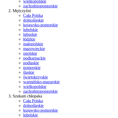
wielkopolskie
zachodniopomorskie
Mężczyźni
Cała Polska
dolnośląskie
kujawsko-pomorskie
lubelskie
lubuskie
łódzkie
małopolskie
mazowieckie
opolskie
podkarpackie
podlaskie
pomorskie
śląskie
świętokrzyskie
warmińsko-mazurskie
wielkopolskie
zachodniopomorskie
Szukam chłopaka
Cała Polska
dolnośląskie
kujawsko-pomorskie
lubelskie