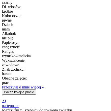
czarny
Dł. włosów:
krótkie
Kolor oczu:
piwne
Dzieci:
mam
Alkohol:
nie piję
Papierosy:
chcę rzucić
Religia:
rzymsko-katolicka
Wykształcenie:
zawodowe
Znak zodiaku:
baran
Obecne zajęcie:
praca
Przeczytaj o mnie więcej »
Pokaż kolejne profile
1
2
3
następna »
Mężczyźni z Trzebnicy do trwałego związku