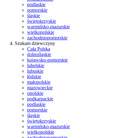
podlaskie
pomorskie
śląskie
świętokrzyskie
warmińsko-mazurskie
wielkopolskie
zachodniopomorskie
Szukam dziewczyny
Cała Polska
dolnośląskie
kujawsko-pomorskie
lubelskie
lubuskie
łódzkie
małopolskie
mazowieckie
opolskie
podkarpackie
podlaskie
pomorskie
śląskie
świętokrzyskie
warmińsko-mazurskie
wielkopolskie
zachodniopomorskie