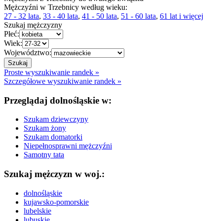
Mężczyźni w Trzebnicy według wieku:
27 - 32 lata
,
33 - 40 lata
,
41 - 50 lata
,
51 - 60 lata
,
61 lat i więcej
Szukaj mężczyzny
Płeć:
Wiek:
Województwo:
Proste wyszukiwanie randek »
Szczegółowe wyszukiwanie randek »
Przeglądaj dolnośląskie w:
Szukam dziewczyny
Szukam żony
Szukam domatorki
Niepełnosprawni mężczyźni
Samotny tata
Szukaj mężczyzn w woj.:
dolnośląskie
kujawsko-pomorskie
lubelskie
lubuskie