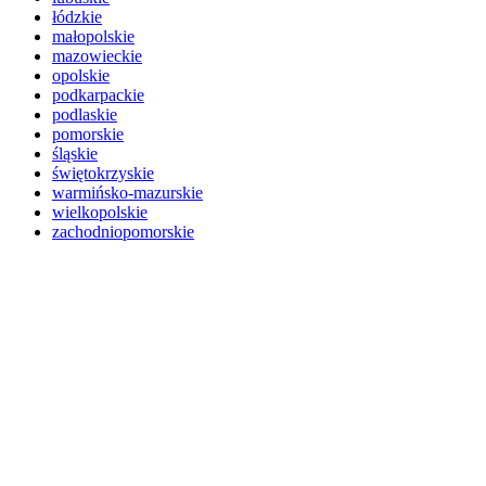
łódzkie
małopolskie
mazowieckie
opolskie
podkarpackie
podlaskie
pomorskie
śląskie
świętokrzyskie
warmińsko-mazurskie
wielkopolskie
zachodniopomorskie