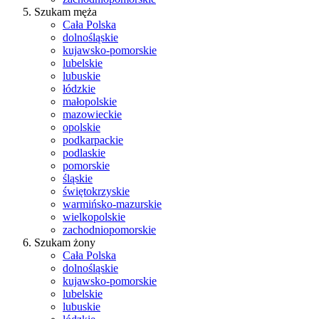
Szukam męża
Cała Polska
dolnośląskie
kujawsko-pomorskie
lubelskie
lubuskie
łódzkie
małopolskie
mazowieckie
opolskie
podkarpackie
podlaskie
pomorskie
śląskie
świętokrzyskie
warmińsko-mazurskie
wielkopolskie
zachodniopomorskie
Szukam żony
Cała Polska
dolnośląskie
kujawsko-pomorskie
lubelskie
lubuskie