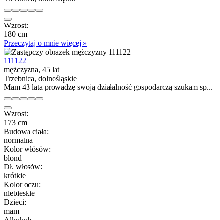
Wzrost:
180 cm
Przeczytaj o mnie więcej »
111122
mężczyzna, 45 lat
Trzebnica, dolnośląskie
Mam 43 lata prowadzę swoją działalność gospodarczą szukam sp...
Wzrost:
173 cm
Budowa ciała:
normalna
Kolor włósów:
blond
Dł. włosów:
krótkie
Kolor oczu:
niebieskie
Dzieci:
mam
Alkohol: