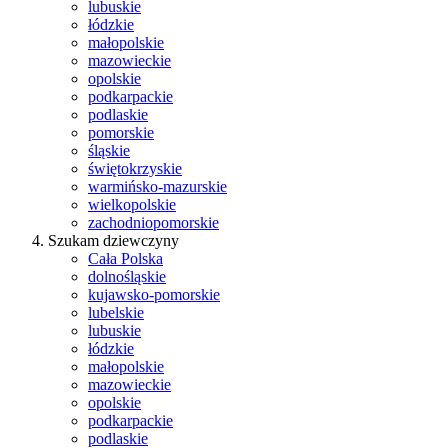
lubuskie
łódzkie
małopolskie
mazowieckie
opolskie
podkarpackie
podlaskie
pomorskie
śląskie
świętokrzyskie
warmińsko-mazurskie
wielkopolskie
zachodniopomorskie
Szukam dziewczyny
Cała Polska
dolnośląskie
kujawsko-pomorskie
lubelskie
lubuskie
łódzkie
małopolskie
mazowieckie
opolskie
podkarpackie
podlaskie