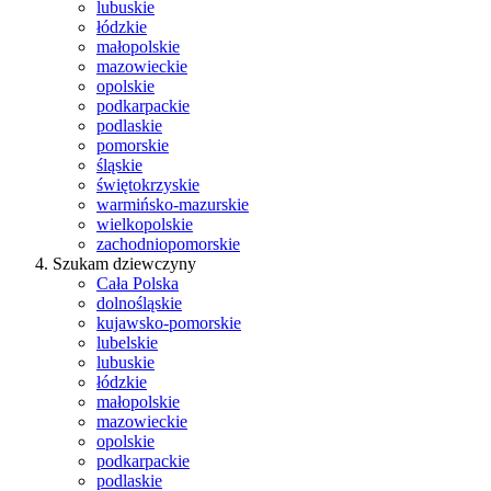
lubuskie
łódzkie
małopolskie
mazowieckie
opolskie
podkarpackie
podlaskie
pomorskie
śląskie
świętokrzyskie
warmińsko-mazurskie
wielkopolskie
zachodniopomorskie
Szukam dziewczyny
Cała Polska
dolnośląskie
kujawsko-pomorskie
lubelskie
lubuskie
łódzkie
małopolskie
mazowieckie
opolskie
podkarpackie
podlaskie