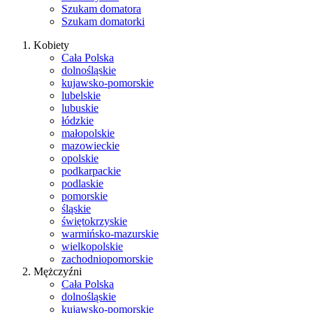
Szukam domatora
Szukam domatorki
Kobiety
Cała Polska
dolnośląskie
kujawsko-pomorskie
lubelskie
lubuskie
łódzkie
małopolskie
mazowieckie
opolskie
podkarpackie
podlaskie
pomorskie
śląskie
świętokrzyskie
warmińsko-mazurskie
wielkopolskie
zachodniopomorskie
Mężczyźni
Cała Polska
dolnośląskie
kujawsko-pomorskie