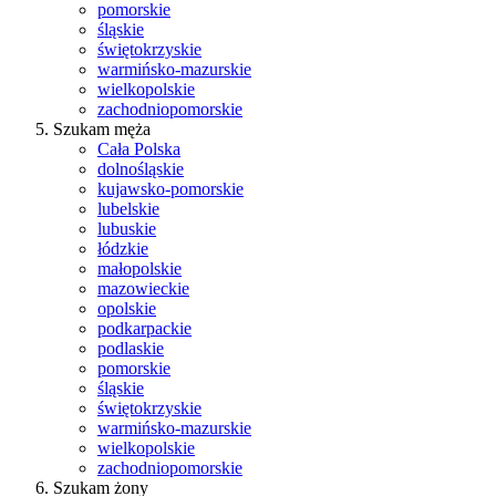
pomorskie
śląskie
świętokrzyskie
warmińsko-mazurskie
wielkopolskie
zachodniopomorskie
Szukam męża
Cała Polska
dolnośląskie
kujawsko-pomorskie
lubelskie
lubuskie
łódzkie
małopolskie
mazowieckie
opolskie
podkarpackie
podlaskie
pomorskie
śląskie
świętokrzyskie
warmińsko-mazurskie
wielkopolskie
zachodniopomorskie
Szukam żony