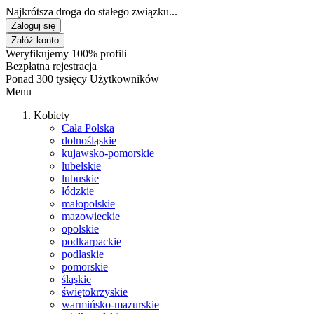
Najkrótsza droga do stałego związku...
Zaloguj się
Załóż konto
Weryfikujemy 100% profili
Bezpłatna rejestracja
Ponad 300 tysięcy Użytkowników
Menu
Kobiety
Cała Polska
dolnośląskie
kujawsko-pomorskie
lubelskie
lubuskie
łódzkie
małopolskie
mazowieckie
opolskie
podkarpackie
podlaskie
pomorskie
śląskie
świętokrzyskie
warmińsko-mazurskie