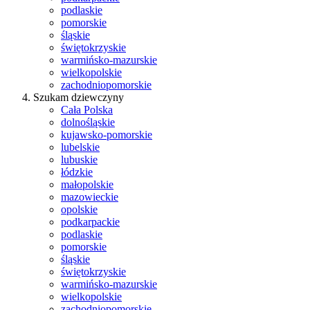
podlaskie
pomorskie
śląskie
świętokrzyskie
warmińsko-mazurskie
wielkopolskie
zachodniopomorskie
Szukam dziewczyny
Cała Polska
dolnośląskie
kujawsko-pomorskie
lubelskie
lubuskie
łódzkie
małopolskie
mazowieckie
opolskie
podkarpackie
podlaskie
pomorskie
śląskie
świętokrzyskie
warmińsko-mazurskie
wielkopolskie
zachodniopomorskie