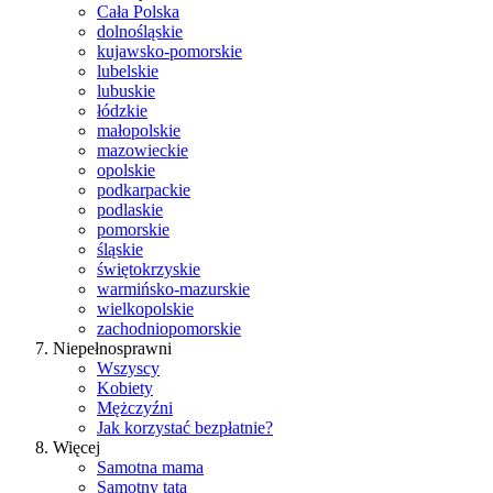
Cała Polska
dolnośląskie
kujawsko-pomorskie
lubelskie
lubuskie
łódzkie
małopolskie
mazowieckie
opolskie
podkarpackie
podlaskie
pomorskie
śląskie
świętokrzyskie
warmińsko-mazurskie
wielkopolskie
zachodniopomorskie
Niepełnosprawni
Wszyscy
Kobiety
Mężczyźni
Jak korzystać bezpłatnie?
Więcej
Samotna mama
Samotny tata