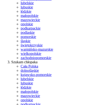
lubelskie
lubuskie
łódzkie
małopolskie
mazowieckie
opolskie
podkarpackie
podlaskie
pomorskie
śląskie
świętokrzyskie
warmińsko-mazurskie
wielkopolskie
zachodniopomorskie
Szukam chłopaka
Cała Polska
dolnośląskie
kujawsko-pomorskie
lubelskie
lubuskie
łódzkie
małopolskie
mazowieckie
opolskie
podkarpackie