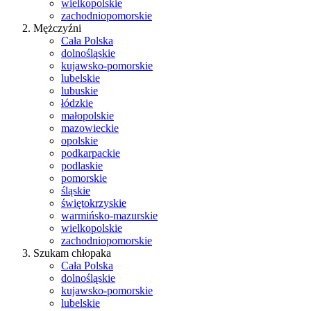
wielkopolskie
zachodniopomorskie
Mężczyźni
Cała Polska
dolnośląskie
kujawsko-pomorskie
lubelskie
lubuskie
łódzkie
małopolskie
mazowieckie
opolskie
podkarpackie
podlaskie
pomorskie
śląskie
świętokrzyskie
warmińsko-mazurskie
wielkopolskie
zachodniopomorskie
Szukam chłopaka
Cała Polska
dolnośląskie
kujawsko-pomorskie
lubelskie