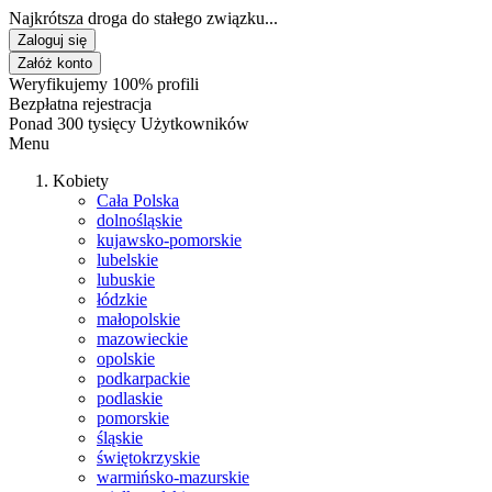
Najkrótsza droga do stałego związku...
Zaloguj się
Załóż konto
Weryfikujemy 100% profili
Bezpłatna rejestracja
Ponad 300 tysięcy Użytkowników
Menu
Kobiety
Cała Polska
dolnośląskie
kujawsko-pomorskie
lubelskie
lubuskie
łódzkie
małopolskie
mazowieckie
opolskie
podkarpackie
podlaskie
pomorskie
śląskie
świętokrzyskie
warmińsko-mazurskie