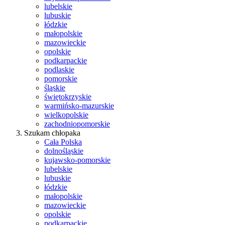
lubelskie
lubuskie
łódzkie
małopolskie
mazowieckie
opolskie
podkarpackie
podlaskie
pomorskie
śląskie
świętokrzyskie
warmińsko-mazurskie
wielkopolskie
zachodniopomorskie
Szukam chłopaka
Cała Polska
dolnośląskie
kujawsko-pomorskie
lubelskie
lubuskie
łódzkie
małopolskie
mazowieckie
opolskie
podkarpackie