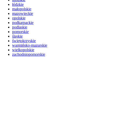
łódzkie
małopolskie
mazowieckie
opolskie
podkarpackie
podlaskie
pomorskie
śląskie
świętokrzyskie
warmińsko-mazurskie
wielkopolskie
zachodniopomorskie