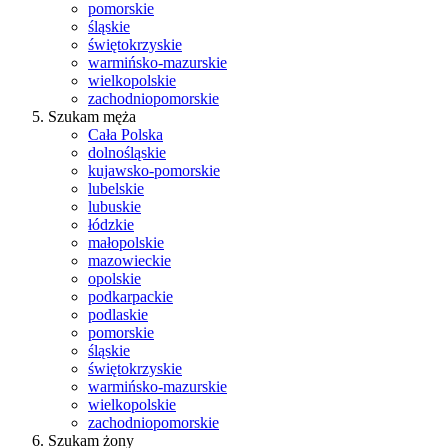
pomorskie
śląskie
świętokrzyskie
warmińsko-mazurskie
wielkopolskie
zachodniopomorskie
Szukam męża
Cała Polska
dolnośląskie
kujawsko-pomorskie
lubelskie
lubuskie
łódzkie
małopolskie
mazowieckie
opolskie
podkarpackie
podlaskie
pomorskie
śląskie
świętokrzyskie
warmińsko-mazurskie
wielkopolskie
zachodniopomorskie
Szukam żony