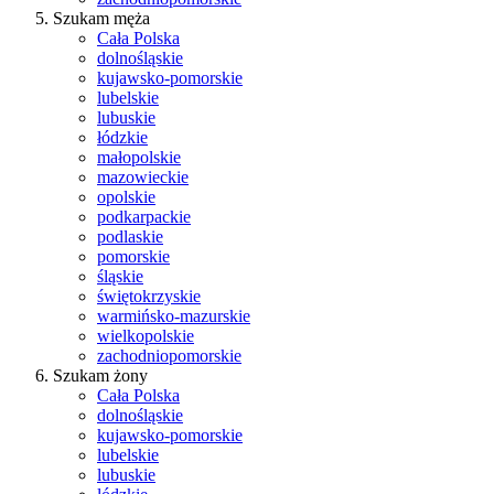
Szukam męża
Cała Polska
dolnośląskie
kujawsko-pomorskie
lubelskie
lubuskie
łódzkie
małopolskie
mazowieckie
opolskie
podkarpackie
podlaskie
pomorskie
śląskie
świętokrzyskie
warmińsko-mazurskie
wielkopolskie
zachodniopomorskie
Szukam żony
Cała Polska
dolnośląskie
kujawsko-pomorskie
lubelskie
lubuskie