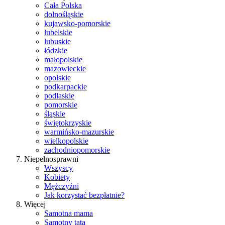
Cała Polska
dolnośląskie
kujawsko-pomorskie
lubelskie
lubuskie
łódzkie
małopolskie
mazowieckie
opolskie
podkarpackie
podlaskie
pomorskie
śląskie
świętokrzyskie
warmińsko-mazurskie
wielkopolskie
zachodniopomorskie
Niepełnosprawni
Wszyscy
Kobiety
Mężczyźni
Jak korzystać bezpłatnie?
Więcej
Samotna mama
Samotny tata