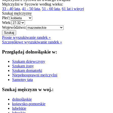
Mężczyźni w Sycowie według wieku:
33 - 40 lata
,
41 - 50 lata
,
51 - 60 lata
,
61 lat i więcej
Szukaj mężczyzny
Płeć:
Wiek:
Województwo:
Proste wyszukiwanie randek »
Szczegółowe wyszukiwanie randek »
Przeglądaj dolnośląskie w:
Szukam dziewczyny
Szukam żony
Szukam domatorki
Niepełnosprawni mężczyźni
Samotny tata
Szukaj mężczyzn w woj.:
dolnośląskie
kujawsko-pomorskie
lubelskie
lubuskie