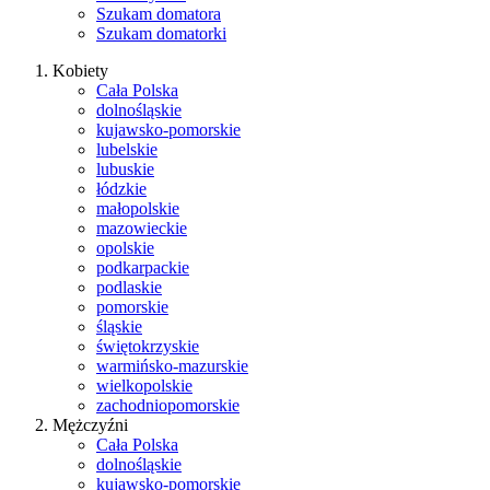
Szukam domatora
Szukam domatorki
Kobiety
Cała Polska
dolnośląskie
kujawsko-pomorskie
lubelskie
lubuskie
łódzkie
małopolskie
mazowieckie
opolskie
podkarpackie
podlaskie
pomorskie
śląskie
świętokrzyskie
warmińsko-mazurskie
wielkopolskie
zachodniopomorskie
Mężczyźni
Cała Polska
dolnośląskie
kujawsko-pomorskie