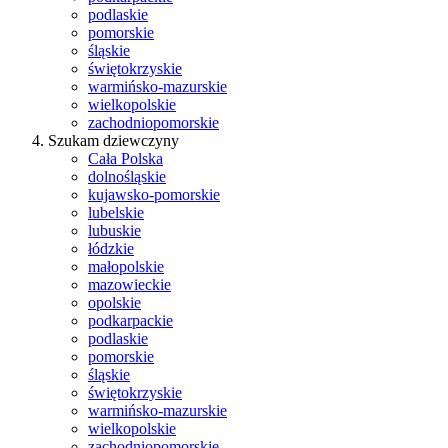
podlaskie
pomorskie
śląskie
świętokrzyskie
warmińsko-mazurskie
wielkopolskie
zachodniopomorskie
Szukam dziewczyny
Cała Polska
dolnośląskie
kujawsko-pomorskie
lubelskie
lubuskie
łódzkie
małopolskie
mazowieckie
opolskie
podkarpackie
podlaskie
pomorskie
śląskie
świętokrzyskie
warmińsko-mazurskie
wielkopolskie
zachodniopomorskie