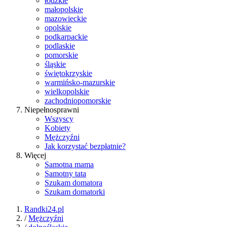
łódzkie
małopolskie
mazowieckie
opolskie
podkarpackie
podlaskie
pomorskie
śląskie
świętokrzyskie
warmińsko-mazurskie
wielkopolskie
zachodniopomorskie
Niepełnosprawni
Wszyscy
Kobiety
Mężczyźni
Jak korzystać bezpłatnie?
Więcej
Samotna mama
Samotny tata
Szukam domatora
Szukam domatorki
Randki24.pl
/
Mężczyźni