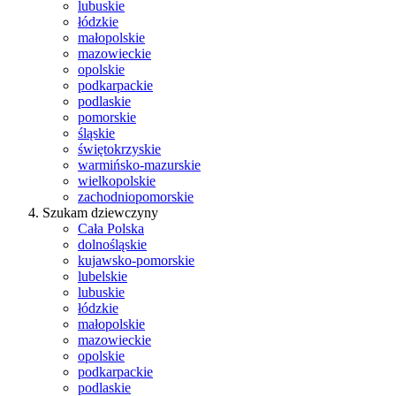
lubuskie
łódzkie
małopolskie
mazowieckie
opolskie
podkarpackie
podlaskie
pomorskie
śląskie
świętokrzyskie
warmińsko-mazurskie
wielkopolskie
zachodniopomorskie
Szukam dziewczyny
Cała Polska
dolnośląskie
kujawsko-pomorskie
lubelskie
lubuskie
łódzkie
małopolskie
mazowieckie
opolskie
podkarpackie
podlaskie