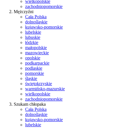
wielkopolskie
zachodniopomorskie
Mężczyźni
Cała Polska
dolnośląskie
kujawsko-pomorskie
lubelskie
lubuskie
łódzkie
małopolskie
mazowieckie
opolskie
podkarpackie
podlaskie
pomorskie
śląskie
świętokrzyskie
warmińsko-mazurskie
wielkopolskie
zachodniopomorskie
Szukam chłopaka
Cała Polska
dolnośląskie
kujawsko-pomorskie
lubelskie