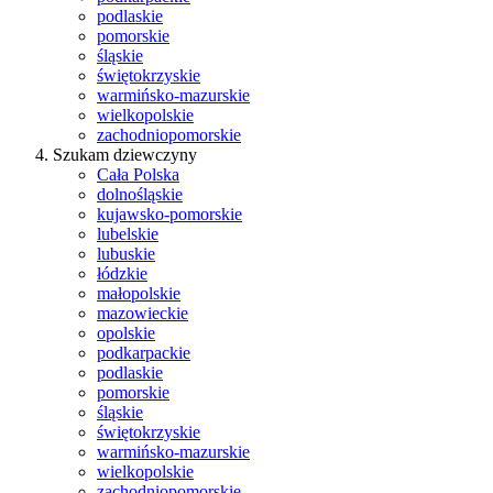
podlaskie
pomorskie
śląskie
świętokrzyskie
warmińsko-mazurskie
wielkopolskie
zachodniopomorskie
Szukam dziewczyny
Cała Polska
dolnośląskie
kujawsko-pomorskie
lubelskie
lubuskie
łódzkie
małopolskie
mazowieckie
opolskie
podkarpackie
podlaskie
pomorskie
śląskie
świętokrzyskie
warmińsko-mazurskie
wielkopolskie
zachodniopomorskie