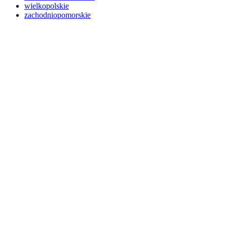
wielkopolskie
zachodniopomorskie