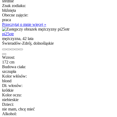
średnie
Znak zodiaku:
bliźnięta
Obecne zajęcie:
praca
Przeczytaj o mnie więcej »
pi25otr
mężczyzna, 42 lata
Świeradów-Zdrój, dolnośląskie
Wzrost:
172 cm
Budowa ciała:
szczupła
Kolor włósów:
blond
Dł. włosów:
krótkie
Kolor oczu:
niebieskie
Dzieci:
nie mam, chcę mieć
Alkohol: