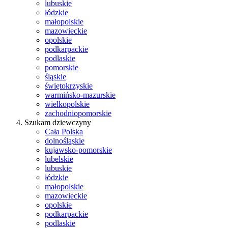
lubuskie
łódzkie
małopolskie
mazowieckie
opolskie
podkarpackie
podlaskie
pomorskie
śląskie
świętokrzyskie
warmińsko-mazurskie
wielkopolskie
zachodniopomorskie
Szukam dziewczyny
Cała Polska
dolnośląskie
kujawsko-pomorskie
lubelskie
lubuskie
łódzkie
małopolskie
mazowieckie
opolskie
podkarpackie
podlaskie