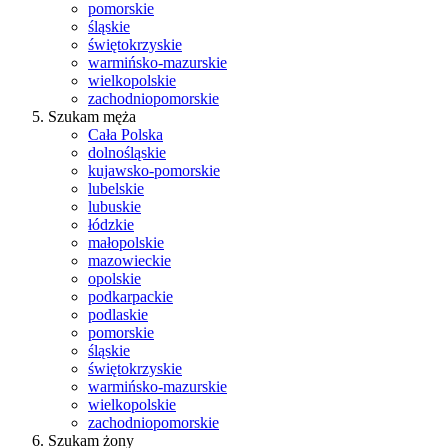
pomorskie
śląskie
świętokrzyskie
warmińsko-mazurskie
wielkopolskie
zachodniopomorskie
Szukam męża
Cała Polska
dolnośląskie
kujawsko-pomorskie
lubelskie
lubuskie
łódzkie
małopolskie
mazowieckie
opolskie
podkarpackie
podlaskie
pomorskie
śląskie
świętokrzyskie
warmińsko-mazurskie
wielkopolskie
zachodniopomorskie
Szukam żony