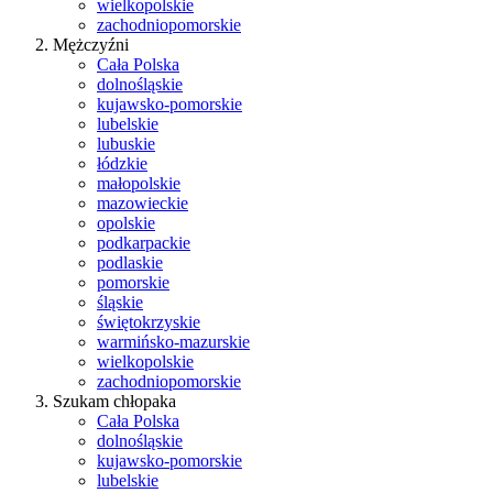
wielkopolskie
zachodniopomorskie
Mężczyźni
Cała Polska
dolnośląskie
kujawsko-pomorskie
lubelskie
lubuskie
łódzkie
małopolskie
mazowieckie
opolskie
podkarpackie
podlaskie
pomorskie
śląskie
świętokrzyskie
warmińsko-mazurskie
wielkopolskie
zachodniopomorskie
Szukam chłopaka
Cała Polska
dolnośląskie
kujawsko-pomorskie
lubelskie