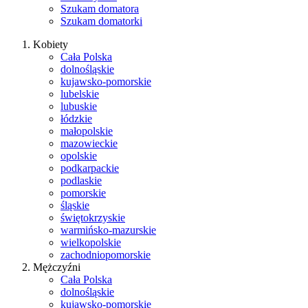
Szukam domatora
Szukam domatorki
Kobiety
Cała Polska
dolnośląskie
kujawsko-pomorskie
lubelskie
lubuskie
łódzkie
małopolskie
mazowieckie
opolskie
podkarpackie
podlaskie
pomorskie
śląskie
świętokrzyskie
warmińsko-mazurskie
wielkopolskie
zachodniopomorskie
Mężczyźni
Cała Polska
dolnośląskie
kujawsko-pomorskie