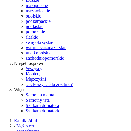
łódzkie
małopolskie
mazowieckie
opolskie
podkarpackie
podlaskie
pomorskie
śląskie
świętokrzyskie
warmińsko-mazurskie
wielkopolskie
zachodniopomorskie
Niepełnosprawni
Wszyscy
Kobiety
Mężczyźni
Jak korzystać bezpłatnie?
Więcej
Samotna mama
Samotny tata
Szukam domatora
Szukam domatorki
Randki24.pl
/
Mężczyźni