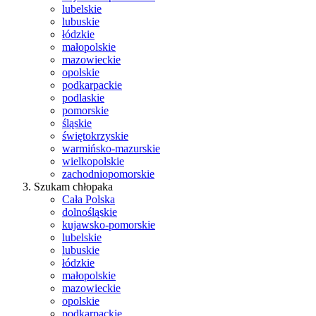
lubelskie
lubuskie
łódzkie
małopolskie
mazowieckie
opolskie
podkarpackie
podlaskie
pomorskie
śląskie
świętokrzyskie
warmińsko-mazurskie
wielkopolskie
zachodniopomorskie
Szukam chłopaka
Cała Polska
dolnośląskie
kujawsko-pomorskie
lubelskie
lubuskie
łódzkie
małopolskie
mazowieckie
opolskie
podkarpackie