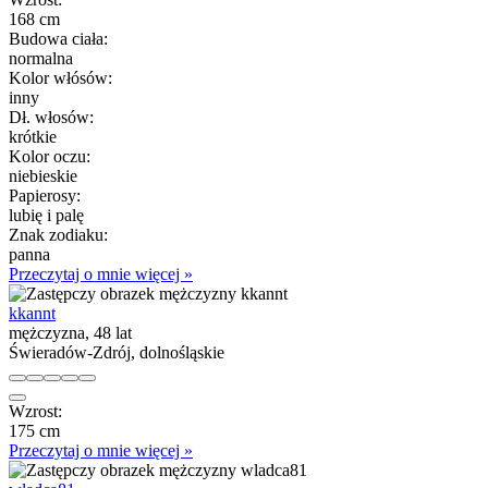
168 cm
Budowa ciała:
normalna
Kolor włósów:
inny
Dł. włosów:
krótkie
Kolor oczu:
niebieskie
Papierosy:
lubię i palę
Znak zodiaku:
panna
Przeczytaj o mnie więcej »
kkannt
mężczyzna, 48 lat
Świeradów-Zdrój, dolnośląskie
Wzrost:
175 cm
Przeczytaj o mnie więcej »