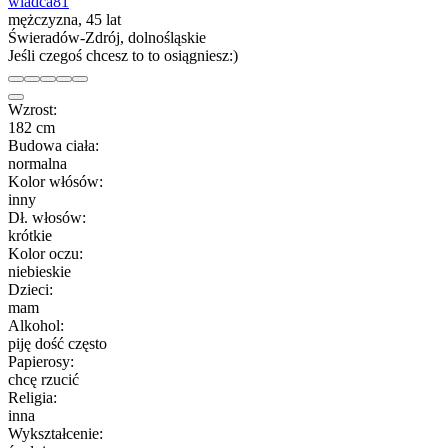
wladca81
mężczyzna, 45 lat
Świeradów-Zdrój, dolnośląskie
Jeśli czegoś chcesz to to osiągniesz:)
Wzrost:
182 cm
Budowa ciała:
normalna
Kolor włósów:
inny
Dł. włosów:
krótkie
Kolor oczu:
niebieskie
Dzieci:
mam
Alkohol:
piję dość często
Papierosy:
chcę rzucić
Religia:
inna
Wykształcenie: