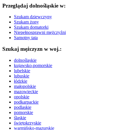
Przeglądaj dolnośląskie w:
Szukam dziewczyny
Szukam żony
Szukam domatorki
Niepełnosprawni mężczyźni
Samotny tata
Szukaj mężczyzn w woj.:
dolnośląskie
kujawsko-pomorskie
lubelskie
lubuskie
łódzkie
małopolskie
mazowieckie
opolskie
podkarpackie
podlaskie
pomorskie
śląskie
świętokrzyskie
warmińsko-mazurskie