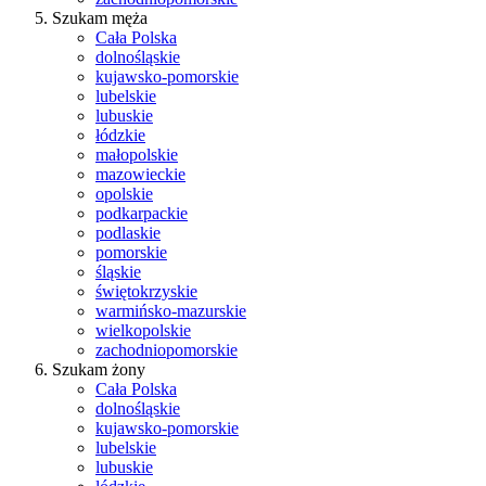
Szukam męża
Cała Polska
dolnośląskie
kujawsko-pomorskie
lubelskie
lubuskie
łódzkie
małopolskie
mazowieckie
opolskie
podkarpackie
podlaskie
pomorskie
śląskie
świętokrzyskie
warmińsko-mazurskie
wielkopolskie
zachodniopomorskie
Szukam żony
Cała Polska
dolnośląskie
kujawsko-pomorskie
lubelskie
lubuskie