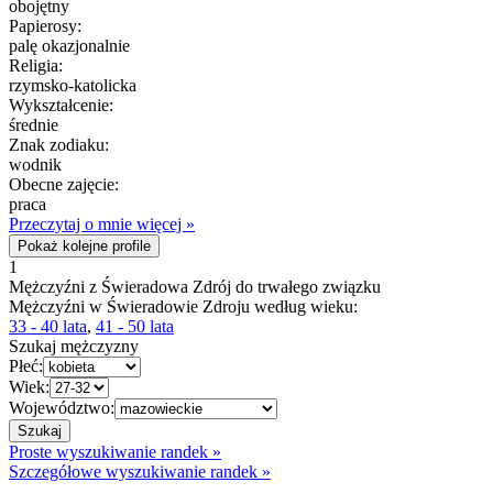
obojętny
Papierosy:
palę okazjonalnie
Religia:
rzymsko-katolicka
Wykształcenie:
średnie
Znak zodiaku:
wodnik
Obecne zajęcie:
praca
Przeczytaj o mnie więcej »
Pokaż kolejne profile
1
Mężczyźni z Świeradowa Zdrój do trwałego związku
Mężczyźni w Świeradowie Zdroju według wieku:
33 - 40 lata
,
41 - 50 lata
Szukaj mężczyzny
Płeć:
Wiek:
Województwo:
Proste wyszukiwanie randek »
Szczegółowe wyszukiwanie randek »