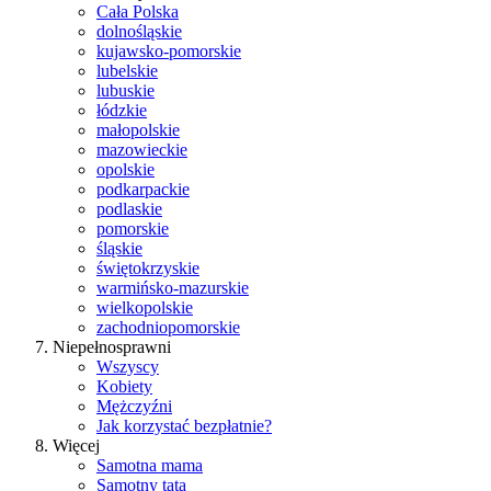
Cała Polska
dolnośląskie
kujawsko-pomorskie
lubelskie
lubuskie
łódzkie
małopolskie
mazowieckie
opolskie
podkarpackie
podlaskie
pomorskie
śląskie
świętokrzyskie
warmińsko-mazurskie
wielkopolskie
zachodniopomorskie
Niepełnosprawni
Wszyscy
Kobiety
Mężczyźni
Jak korzystać bezpłatnie?
Więcej
Samotna mama
Samotny tata