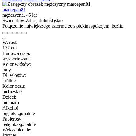
marcepan81
mężczyzna, 45 lat
Świeradów-Zdrój, dolnośląskie
Połączenie największego sztormu ze stoickim spokojem, bezlit...
Wzrost:
177 cm
Budowa ciała:
wysportowana
Kolor włósów:
inny
Dł. włosów:
krótkie
Kolor oczu:
niebieskie
Dzieci:
nie mam
Alkohol:
piję okazjonalnie
Papierosy:
palę okazjonalnie
Wykształcenie:
średnie