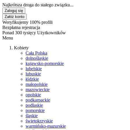
Najkrótsza droga do stałego związku...
Zaloguj się
Załóż konto
Weryfikujemy 100% profili
Bezpłatna rejestracja
Ponad 300 tysięcy Użytkowników
Menu
Kobiety
Cała Polska
dolnośląskie
kujawsko-pomorskie
lubelskie
lubuskie
łódzkie
małopolskie
mazowieckie
opolskie
podkarpackie
podlaskie
pomorskie
śląskie
świętokrzyskie
warmińsko-mazurskie