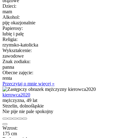
brązowe
Dzieci:
mam
Alkohol:
piję okazjonalnie
Papierosy:
lubię i palę
Religia:
rzymsko-katolicka
Wykształcenie:
zawodowe
Znak zodiaku:
panna
Obecne zajęcie:
renta
Przeczytaj o mnie więcej »
kierowca2020
mężczyzna, 49 lat
Strzelin, dolnośląskie
Nie pije nie pale spokojny
Wzrost:
175 cm