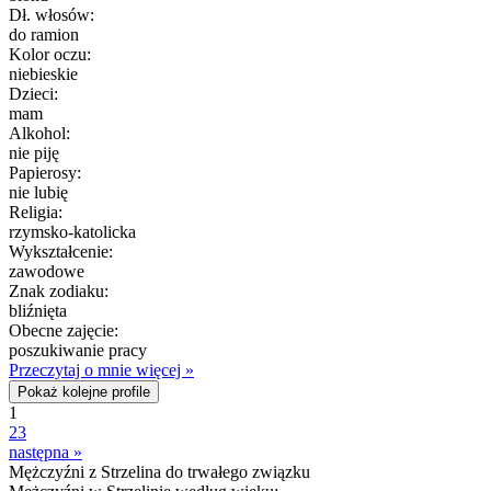
Dł. włosów:
do ramion
Kolor oczu:
niebieskie
Dzieci:
mam
Alkohol:
nie piję
Papierosy:
nie lubię
Religia:
rzymsko-katolicka
Wykształcenie:
zawodowe
Znak zodiaku:
bliźnięta
Obecne zajęcie:
poszukiwanie pracy
Przeczytaj o mnie więcej »
Pokaż kolejne profile
1
2
3
następna »
Mężczyźni z Strzelina do trwałego związku