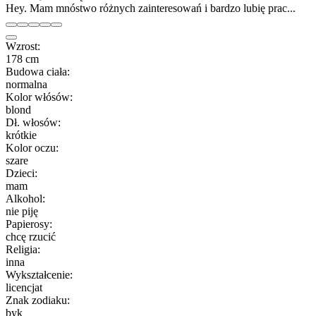
Hey. Mam mnóstwo różnych zainteresowań i bardzo lubię prac...
Wzrost:
178 cm
Budowa ciała:
normalna
Kolor włósów:
blond
Dł. włosów:
krótkie
Kolor oczu:
szare
Dzieci:
mam
Alkohol:
nie piję
Papierosy:
chcę rzucić
Religia:
inna
Wykształcenie:
licencjat
Znak zodiaku:
byk