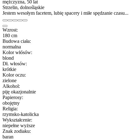
mężczyzna, 50 lat
Strzelin, dolnośląskie
Jestem wesołym facetem, lubię spacery i miłe spędzanie czasu...
Wzrost:
180 cm
Budowa ciała:
normalna
Kolor włósów:
blond
Dł. włosów:
krótkie
Kolor oczu:
zielone
Alkohol:
piję okazjonalnie
Papierosy:
obojętny
Religia:
rzymsko-katolicka
Wykształcenie:
niepełne wyższe
Znak zodiaku:
baran