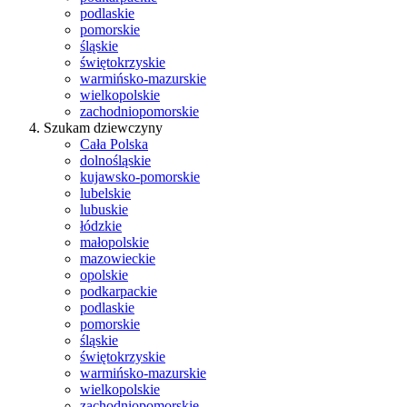
podlaskie
pomorskie
śląskie
świętokrzyskie
warmińsko-mazurskie
wielkopolskie
zachodniopomorskie
Szukam dziewczyny
Cała Polska
dolnośląskie
kujawsko-pomorskie
lubelskie
lubuskie
łódzkie
małopolskie
mazowieckie
opolskie
podkarpackie
podlaskie
pomorskie
śląskie
świętokrzyskie
warmińsko-mazurskie
wielkopolskie
zachodniopomorskie