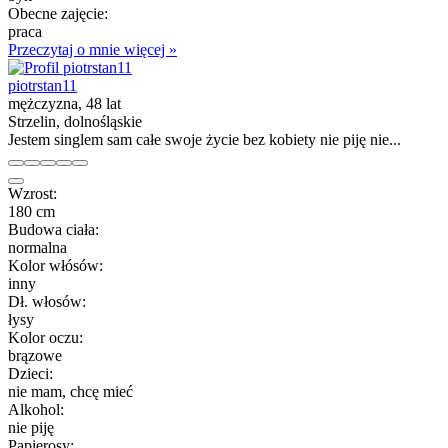
Obecne zajęcie:
praca
Przeczytaj o mnie więcej »
piotrstan11
mężczyzna, 48 lat
Strzelin, dolnośląskie
Jestem singlem sam całe swoje życie bez kobiety nie piję nie...
Wzrost:
180 cm
Budowa ciała:
normalna
Kolor włósów:
inny
Dł. włosów:
łysy
Kolor oczu:
brązowe
Dzieci:
nie mam, chcę mieć
Alkohol:
nie piję
Papierosy: