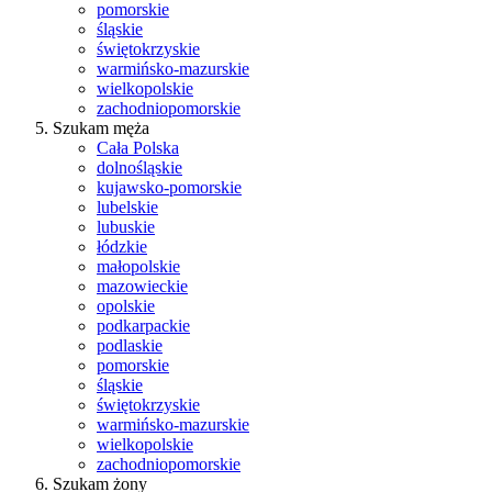
pomorskie
śląskie
świętokrzyskie
warmińsko-mazurskie
wielkopolskie
zachodniopomorskie
Szukam męża
Cała Polska
dolnośląskie
kujawsko-pomorskie
lubelskie
lubuskie
łódzkie
małopolskie
mazowieckie
opolskie
podkarpackie
podlaskie
pomorskie
śląskie
świętokrzyskie
warmińsko-mazurskie
wielkopolskie
zachodniopomorskie
Szukam żony