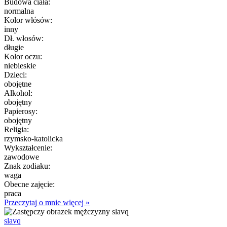
Budowa ciała:
normalna
Kolor włósów:
inny
Dł. włosów:
długie
Kolor oczu:
niebieskie
Dzieci:
obojętne
Alkohol:
obojętny
Papierosy:
obojętny
Religia:
rzymsko-katolicka
Wykształcenie:
zawodowe
Znak zodiaku:
waga
Obecne zajęcie:
praca
Przeczytaj o mnie więcej »
slavq