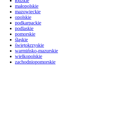
łódzkie
małopolskie
mazowieckie
opolskie
podkarpackie
podlaskie
pomorskie
śląskie
świętokrzyskie
warmińsko-mazurskie
wielkopolskie
zachodniopomorskie