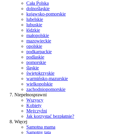
Cała Polska
dolnośląskie
kujawsko-pomorskie
lubelskie
lubuskie
łódzkie
małopolskie
mazowieckie
opolskie
podkarpackie
podlaskie
pomorskie
śląskie
świętokrzyskie
warmińsko-mazurskie
wielkopolskie
zachodniopomorskie
Niepełnosprawni
Wszyscy
Kobiety
Mężczyźni
Jak korzystać bezpłatnie?
Więcej
Samotna mama
Samotny tata