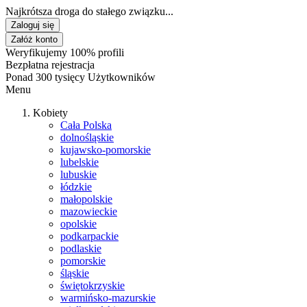
Najkrótsza droga do stałego związku...
Zaloguj się
Załóż konto
Weryfikujemy 100% profili
Bezpłatna rejestracja
Ponad 300 tysięcy Użytkowników
Menu
Kobiety
Cała Polska
dolnośląskie
kujawsko-pomorskie
lubelskie
lubuskie
łódzkie
małopolskie
mazowieckie
opolskie
podkarpackie
podlaskie
pomorskie
śląskie
świętokrzyskie
warmińsko-mazurskie