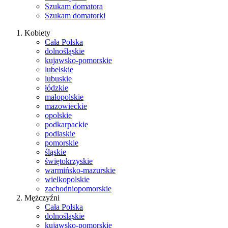
Szukam domatora
Szukam domatorki
Kobiety
Cała Polska
dolnośląskie
kujawsko-pomorskie
lubelskie
lubuskie
łódzkie
małopolskie
mazowieckie
opolskie
podkarpackie
podlaskie
pomorskie
śląskie
świętokrzyskie
warmińsko-mazurskie
wielkopolskie
zachodniopomorskie
Mężczyźni
Cała Polska
dolnośląskie
kujawsko-pomorskie