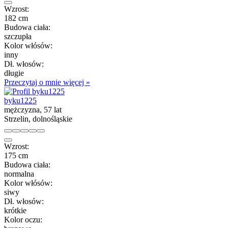
Wzrost:
182 cm
Budowa ciała:
szczupła
Kolor włósów:
inny
Dł. włosów:
długie
Przeczytaj o mnie więcej »
byku1225
mężczyzna, 57 lat
Strzelin, dolnośląskie
Wzrost:
175 cm
Budowa ciała:
normalna
Kolor włósów:
siwy
Dł. włosów:
krótkie
Kolor oczu: