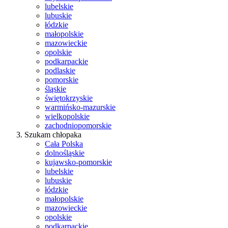
lubelskie
lubuskie
łódzkie
małopolskie
mazowieckie
opolskie
podkarpackie
podlaskie
pomorskie
śląskie
świętokrzyskie
warmińsko-mazurskie
wielkopolskie
zachodniopomorskie
Szukam chłopaka
Cała Polska
dolnośląskie
kujawsko-pomorskie
lubelskie
lubuskie
łódzkie
małopolskie
mazowieckie
opolskie
podkarpackie