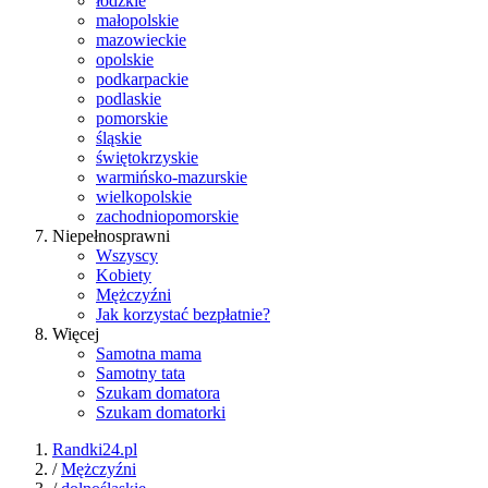
łódzkie
małopolskie
mazowieckie
opolskie
podkarpackie
podlaskie
pomorskie
śląskie
świętokrzyskie
warmińsko-mazurskie
wielkopolskie
zachodniopomorskie
Niepełnosprawni
Wszyscy
Kobiety
Mężczyźni
Jak korzystać bezpłatnie?
Więcej
Samotna mama
Samotny tata
Szukam domatora
Szukam domatorki
Randki24.pl
/
Mężczyźni