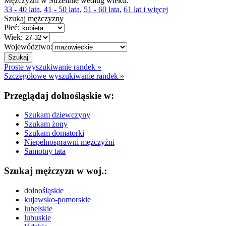
Mężczyźni w Strzelinie według wieku:
33 - 40 lata
,
41 - 50 lata
,
51 - 60 lata
,
61 lat i więcej
Szukaj mężczyzny
Płeć:
Wiek:
Województwo:
Proste wyszukiwanie randek »
Szczegółowe wyszukiwanie randek »
Przeglądaj dolnośląskie w:
Szukam dziewczyny
Szukam żony
Szukam domatorki
Niepełnosprawni mężczyźni
Samotny tata
Szukaj mężczyzn w woj.:
dolnośląskie
kujawsko-pomorskie
lubelskie
lubuskie