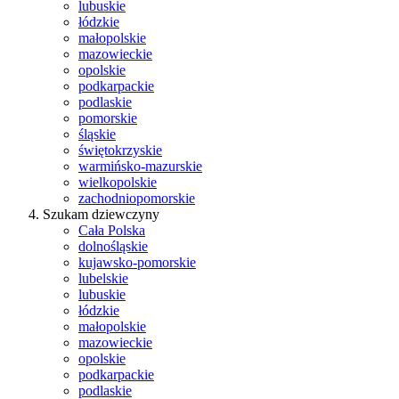
lubuskie
łódzkie
małopolskie
mazowieckie
opolskie
podkarpackie
podlaskie
pomorskie
śląskie
świętokrzyskie
warmińsko-mazurskie
wielkopolskie
zachodniopomorskie
Szukam dziewczyny
Cała Polska
dolnośląskie
kujawsko-pomorskie
lubelskie
lubuskie
łódzkie
małopolskie
mazowieckie
opolskie
podkarpackie
podlaskie