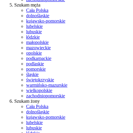
Szukam męża
Cała Polska
dolnośląskie
kujawsko-pomorskie
lubelskie
lubuskie
łódzkie
małopolskie
mazowieckie
opolskie
podkarpackie
podlaskie
pomorskie
śląskie
świętokrzyskie
warmińsko-mazurskie
wielkopolskie
zachodniopomorskie
Szukam żony
Cała Polska
dolnośląskie
kujawsko-pomorskie
lubelskie
lubuskie