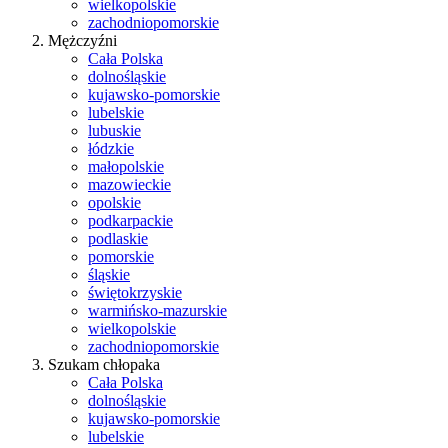
wielkopolskie
zachodniopomorskie
Mężczyźni
Cała Polska
dolnośląskie
kujawsko-pomorskie
lubelskie
lubuskie
łódzkie
małopolskie
mazowieckie
opolskie
podkarpackie
podlaskie
pomorskie
śląskie
świętokrzyskie
warmińsko-mazurskie
wielkopolskie
zachodniopomorskie
Szukam chłopaka
Cała Polska
dolnośląskie
kujawsko-pomorskie
lubelskie