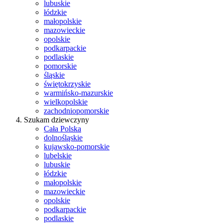
lubuskie
łódzkie
małopolskie
mazowieckie
opolskie
podkarpackie
podlaskie
pomorskie
śląskie
świętokrzyskie
warmińsko-mazurskie
wielkopolskie
zachodniopomorskie
Szukam dziewczyny
Cała Polska
dolnośląskie
kujawsko-pomorskie
lubelskie
lubuskie
łódzkie
małopolskie
mazowieckie
opolskie
podkarpackie
podlaskie