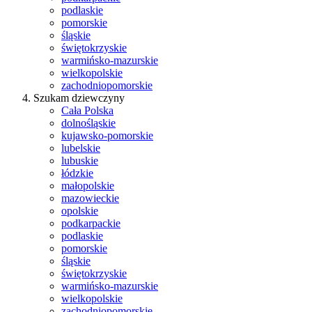
podlaskie
pomorskie
śląskie
świętokrzyskie
warmińsko-mazurskie
wielkopolskie
zachodniopomorskie
Szukam dziewczyny
Cała Polska
dolnośląskie
kujawsko-pomorskie
lubelskie
lubuskie
łódzkie
małopolskie
mazowieckie
opolskie
podkarpackie
podlaskie
pomorskie
śląskie
świętokrzyskie
warmińsko-mazurskie
wielkopolskie
zachodniopomorskie