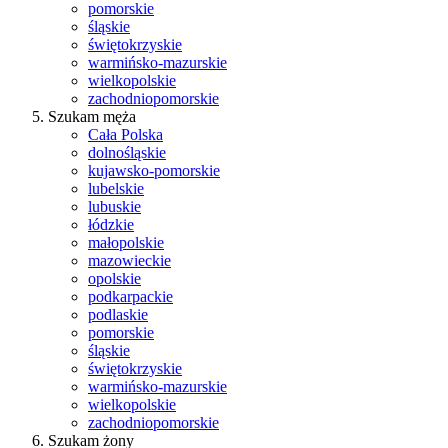
pomorskie
śląskie
świętokrzyskie
warmińsko-mazurskie
wielkopolskie
zachodniopomorskie
Szukam męża
Cała Polska
dolnośląskie
kujawsko-pomorskie
lubelskie
lubuskie
łódzkie
małopolskie
mazowieckie
opolskie
podkarpackie
podlaskie
pomorskie
śląskie
świętokrzyskie
warmińsko-mazurskie
wielkopolskie
zachodniopomorskie
Szukam żony