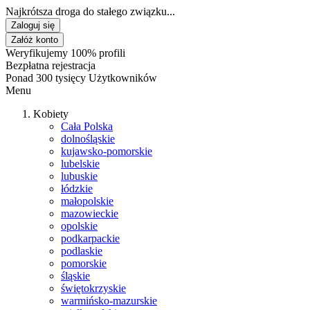
Najkrótsza droga do stałego związku...
Zaloguj się
Załóż konto
Weryfikujemy 100% profili
Bezpłatna rejestracja
Ponad 300 tysięcy Użytkowników
Menu
Kobiety
Cała Polska
dolnośląskie
kujawsko-pomorskie
lubelskie
lubuskie
łódzkie
małopolskie
mazowieckie
opolskie
podkarpackie
podlaskie
pomorskie
śląskie
świętokrzyskie
warmińsko-mazurskie