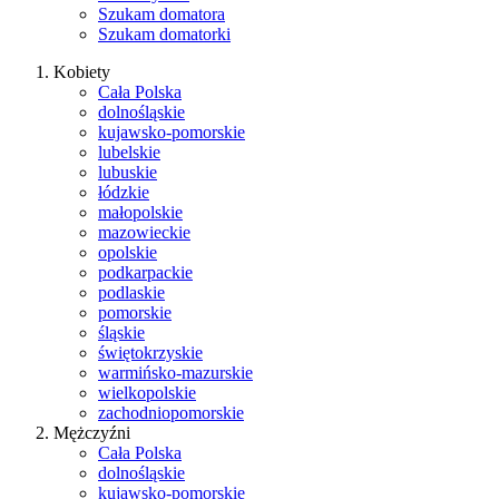
Szukam domatora
Szukam domatorki
Kobiety
Cała Polska
dolnośląskie
kujawsko-pomorskie
lubelskie
lubuskie
łódzkie
małopolskie
mazowieckie
opolskie
podkarpackie
podlaskie
pomorskie
śląskie
świętokrzyskie
warmińsko-mazurskie
wielkopolskie
zachodniopomorskie
Mężczyźni
Cała Polska
dolnośląskie
kujawsko-pomorskie