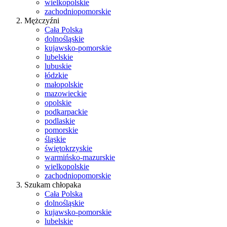
wielkopolskie
zachodniopomorskie
Mężczyźni
Cała Polska
dolnośląskie
kujawsko-pomorskie
lubelskie
lubuskie
łódzkie
małopolskie
mazowieckie
opolskie
podkarpackie
podlaskie
pomorskie
śląskie
świętokrzyskie
warmińsko-mazurskie
wielkopolskie
zachodniopomorskie
Szukam chłopaka
Cała Polska
dolnośląskie
kujawsko-pomorskie
lubelskie