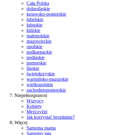
Cała Polska
dolnośląskie
kujawsko-pomorskie
lubelskie
lubuskie
łódzkie
małopolskie
mazowieckie
opolskie
podkarpackie
podlaskie
pomorskie
śląskie
świętokrzyskie
warmińsko-mazurskie
wielkopolskie
zachodniopomorskie
Niepełnosprawni
Wszyscy
Kobiety
Mężczyźni
Jak korzystać bezpłatnie?
Więcej
Samotna mama
Samotny tata