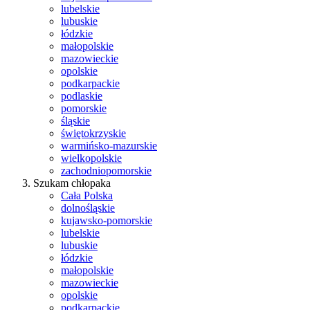
lubelskie
lubuskie
łódzkie
małopolskie
mazowieckie
opolskie
podkarpackie
podlaskie
pomorskie
śląskie
świętokrzyskie
warmińsko-mazurskie
wielkopolskie
zachodniopomorskie
Szukam chłopaka
Cała Polska
dolnośląskie
kujawsko-pomorskie
lubelskie
lubuskie
łódzkie
małopolskie
mazowieckie
opolskie
podkarpackie