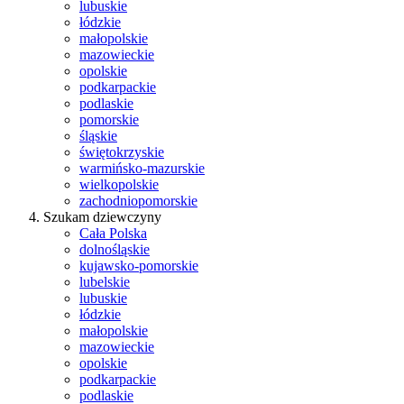
lubuskie
łódzkie
małopolskie
mazowieckie
opolskie
podkarpackie
podlaskie
pomorskie
śląskie
świętokrzyskie
warmińsko-mazurskie
wielkopolskie
zachodniopomorskie
Szukam dziewczyny
Cała Polska
dolnośląskie
kujawsko-pomorskie
lubelskie
lubuskie
łódzkie
małopolskie
mazowieckie
opolskie
podkarpackie
podlaskie