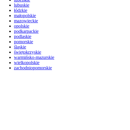
lubuskie
łódzkie
małopolskie
mazowieckie
opolskie
podkarpackie
podlaskie
pomorskie
śląskie
świętokrzyskie
warmińsko-mazurskie
wielkopolskie
zachodniopomorskie