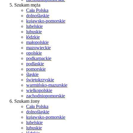
Szukam męża
Cała Polska
dolnośląskie
kujawsko-pomorskie
lubelskie
lubuskie
łódzkie
małopolskie
mazowieckie
opolskie
podkarpackie
podlaskie
pomorskie
śląskie
świętokrzyskie
warmińsko-mazurskie
wielkopolskie
zachodniopomorskie
Szukam żony
Cała Polska
dolnośląskie
kujawsko-pomorskie
lubelskie
lubuskie