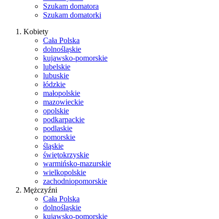
Szukam domatora
Szukam domatorki
Kobiety
Cała Polska
dolnośląskie
kujawsko-pomorskie
lubelskie
lubuskie
łódzkie
małopolskie
mazowieckie
opolskie
podkarpackie
podlaskie
pomorskie
śląskie
świętokrzyskie
warmińsko-mazurskie
wielkopolskie
zachodniopomorskie
Mężczyźni
Cała Polska
dolnośląskie
kujawsko-pomorskie