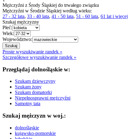
Mężczyźni z Środy Śląskiej do trwałego związku
Mężczyźni w Środzie Śląskiej według wieku:
27 - 32 lata
,
33 - 40 lata
,
41 - 50 lata
,
51 - 60 lata
,
61 lat i więcej
Szukaj mężczyzny
Płeć:
Wiek:
Województwo:
Proste wyszukiwanie randek »
Szczegółowe wyszukiwanie randek »
Przeglądaj dolnośląskie w:
Szukam dziewczyny
Szukam żony
Szukam domatorki
Niepełnosprawni mężczyźni
Samotny tata
Szukaj mężczyzn w woj.:
dolnośląskie
kujawsko-pomorskie
lubelskie