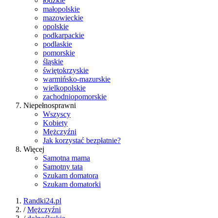
łódzkie
małopolskie
mazowieckie
opolskie
podkarpackie
podlaskie
pomorskie
śląskie
świętokrzyskie
warmińsko-mazurskie
wielkopolskie
zachodniopomorskie
Niepełnosprawni
Wszyscy
Kobiety
Mężczyźni
Jak korzystać bezpłatnie?
Więcej
Samotna mama
Samotny tata
Szukam domatora
Szukam domatorki
Randki24.pl
/
Mężczyźni