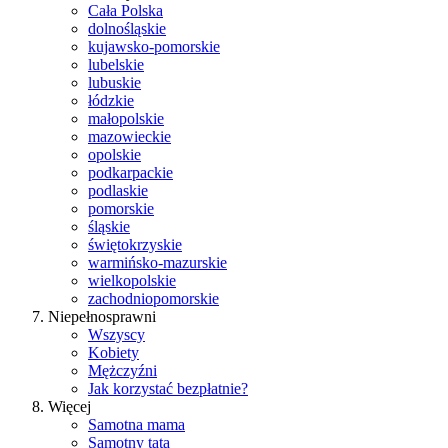
Cała Polska
dolnośląskie
kujawsko-pomorskie
lubelskie
lubuskie
łódzkie
małopolskie
mazowieckie
opolskie
podkarpackie
podlaskie
pomorskie
śląskie
świętokrzyskie
warmińsko-mazurskie
wielkopolskie
zachodniopomorskie
Niepełnosprawni
Wszyscy
Kobiety
Mężczyźni
Jak korzystać bezpłatnie?
Więcej
Samotna mama
Samotny tata