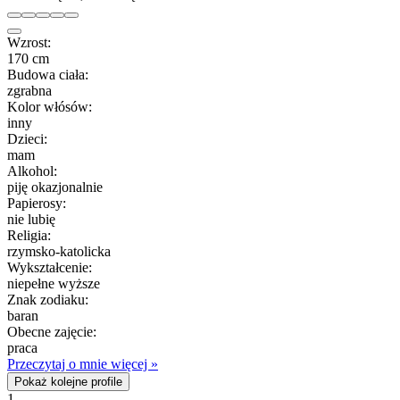
Wzrost:
170 cm
Budowa ciała:
zgrabna
Kolor włósów:
inny
Dzieci:
mam
Alkohol:
piję okazjonalnie
Papierosy:
nie lubię
Religia:
rzymsko-katolicka
Wykształcenie:
niepełne wyższe
Znak zodiaku:
baran
Obecne zajęcie:
praca
Przeczytaj o mnie więcej »
Pokaż kolejne profile
1