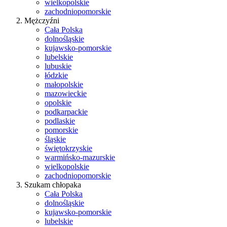
wielkopolskie
zachodniopomorskie
Mężczyźni
Cała Polska
dolnośląskie
kujawsko-pomorskie
lubelskie
lubuskie
łódzkie
małopolskie
mazowieckie
opolskie
podkarpackie
podlaskie
pomorskie
śląskie
świętokrzyskie
warmińsko-mazurskie
wielkopolskie
zachodniopomorskie
Szukam chłopaka
Cała Polska
dolnośląskie
kujawsko-pomorskie
lubelskie