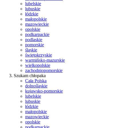
lubelskie
lubuskie
łódzkie
małopolskie
mazowieckie
opolskie
podkarpackie
podlaskie
pomorskie
śląskie
świętokrzyskie
warmińsko-mazurskie
wielkopolskie
zachodniopomorskie
Szukam chłopaka
Cała Polska
dolnośląskie
kujawsko-pomorskie
lubelskie
lubuskie
łódzkie
małopolskie
mazowieckie
opolskie
podkarpackie