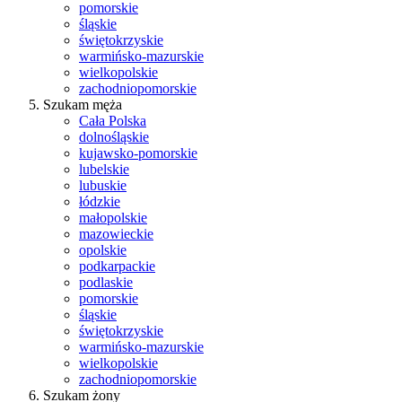
pomorskie
śląskie
świętokrzyskie
warmińsko-mazurskie
wielkopolskie
zachodniopomorskie
Szukam męża
Cała Polska
dolnośląskie
kujawsko-pomorskie
lubelskie
lubuskie
łódzkie
małopolskie
mazowieckie
opolskie
podkarpackie
podlaskie
pomorskie
śląskie
świętokrzyskie
warmińsko-mazurskie
wielkopolskie
zachodniopomorskie
Szukam żony