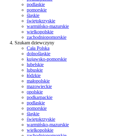
podlaskie
pomorskie
śląskie
świętokrzyskie
warmińsko-mazurskie
wielkopolskie
zachodniopomorskie
Szukam dziewczyny
Cała Polska
dolnośląskie
kujawsko-pomorskie
lubelskie
lubuskie
łódzkie
małopolskie
mazowieckie
opolskie
podkarpackie
podlaskie
pomorskie
śląskie
świętokrzyskie
warmińsko-mazurskie
wielkopolskie
zachodniopomorskie