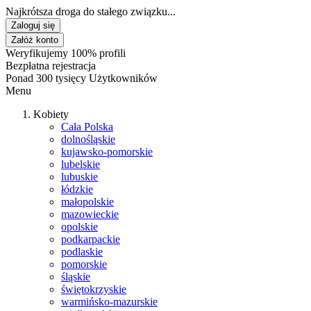
Najkrótsza droga do stałego związku...
Zaloguj się
Załóż konto
Weryfikujemy 100% profili
Bezpłatna rejestracja
Ponad 300 tysięcy Użytkowników
Menu
Kobiety
Cała Polska
dolnośląskie
kujawsko-pomorskie
lubelskie
lubuskie
łódzkie
małopolskie
mazowieckie
opolskie
podkarpackie
podlaskie
pomorskie
śląskie
świętokrzyskie
warmińsko-mazurskie