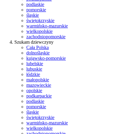
podlaskie
pomorskie
śląskie
świętokrzyskie
warmińsko-mazurskie
wielkopolskie
zachodniopomorskie
Szukam dziewczyny
Cała Polska
dolnośląskie
kujawsko-pomorskie
lubelskie
lubuskie
łódzkie
małopolskie
mazowieckie
opolskie
podkarpackie
podlaskie
pomorskie
śląskie
świętokrzyskie
warmińsko-mazurskie
wielkopolskie
zachodniopomorskie