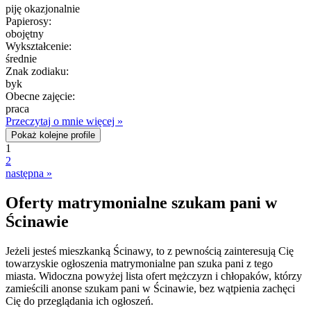
piję okazjonalnie
Papierosy:
obojętny
Wykształcenie:
średnie
Znak zodiaku:
byk
Obecne zajęcie:
praca
Przeczytaj o mnie więcej »
Pokaż kolejne profile
1
2
następna »
Oferty matrymonialne szukam pani w
Ścinawie
Jeżeli jesteś mieszkanką Ścinawy, to z pewnością zainteresują Cię
towarzyskie ogłoszenia matrymonialne pan szuka pani z tego
miasta. Widoczna powyżej lista ofert mężczyzn i chłopaków, którzy
zamieścili anonse szukam pani w Ścinawie, bez wątpienia zachęci
Cię do przeglądania ich ogłoszeń.