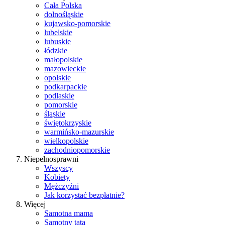
Cała Polska
dolnośląskie
kujawsko-pomorskie
lubelskie
lubuskie
łódzkie
małopolskie
mazowieckie
opolskie
podkarpackie
podlaskie
pomorskie
śląskie
świętokrzyskie
warmińsko-mazurskie
wielkopolskie
zachodniopomorskie
Niepełnosprawni
Wszyscy
Kobiety
Mężczyźni
Jak korzystać bezpłatnie?
Więcej
Samotna mama
Samotny tata