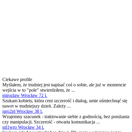
Ciekawe profile
Myślałem, że trudniej jest napisać coś o sobie, ale już w momencie
wejścia w to "pole" stwierdziłem, że ...
mirozlaw Wrocław 72 l.
Szukam kobiety, która ceni szczerość i dialog, umie uśmiechnąć się
nawet w trudniejszy dzień. Zależy ...
jaro2pl Wrocław 38 l.
Wzajemny szacunek - traktowanie siebie z godnością, bez poniżania
czy manipulacji. Szczerość - otwarta komunikacja ...
nil1wro Wrocław 34 l.