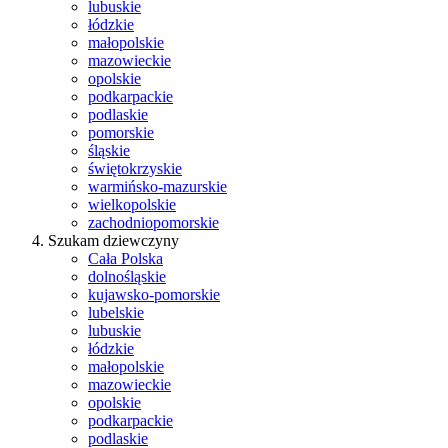
lubuskie
łódzkie
małopolskie
mazowieckie
opolskie
podkarpackie
podlaskie
pomorskie
śląskie
świętokrzyskie
warmińsko-mazurskie
wielkopolskie
zachodniopomorskie
Szukam dziewczyny
Cała Polska
dolnośląskie
kujawsko-pomorskie
lubelskie
lubuskie
łódzkie
małopolskie
mazowieckie
opolskie
podkarpackie
podlaskie