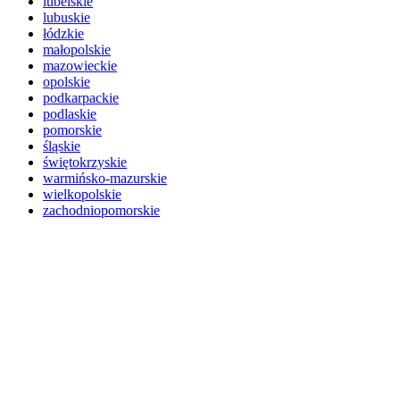
lubelskie
lubuskie
łódzkie
małopolskie
mazowieckie
opolskie
podkarpackie
podlaskie
pomorskie
śląskie
świętokrzyskie
warmińsko-mazurskie
wielkopolskie
zachodniopomorskie