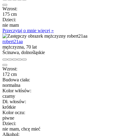
Wzrost:
175 cm
Dzieci:
nie mam
Przeczytaj o mnie więcej »
robert21aa
mężczyzna, 70 lat
Ścinawa, dolnośląskie
Wzrost:
172 cm
Budowa ciała:
normalna
Kolor włósów:
czarny
Dł. włosów:
krótkie
Kolor oczu:
piwne
Dzieci:
nie mam, chcę mieć
Alkohol: