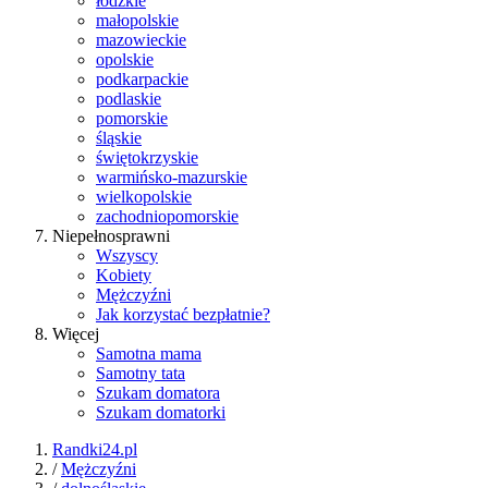
łódzkie
małopolskie
mazowieckie
opolskie
podkarpackie
podlaskie
pomorskie
śląskie
świętokrzyskie
warmińsko-mazurskie
wielkopolskie
zachodniopomorskie
Niepełnosprawni
Wszyscy
Kobiety
Mężczyźni
Jak korzystać bezpłatnie?
Więcej
Samotna mama
Samotny tata
Szukam domatora
Szukam domatorki
Randki24.pl
/
Mężczyźni