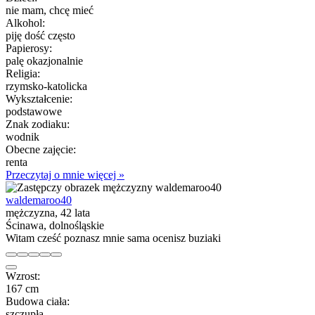
nie mam, chcę mieć
Alkohol:
piję dość często
Papierosy:
palę okazjonalnie
Religia:
rzymsko-katolicka
Wykształcenie:
podstawowe
Znak zodiaku:
wodnik
Obecne zajęcie:
renta
Przeczytaj o mnie więcej »
waldemaroo40
mężczyzna, 42 lata
Ścinawa, dolnośląskie
Witam cześć poznasz mnie sama ocenisz buziaki
Wzrost:
167 cm
Budowa ciała:
szczupła