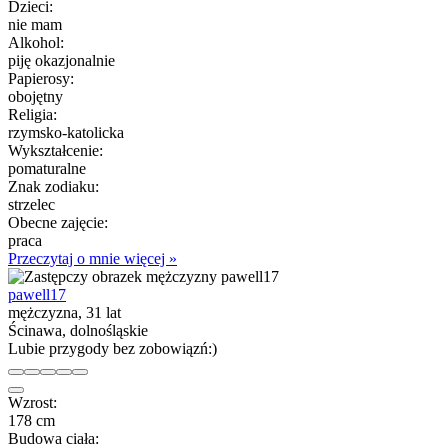
Dzieci:
nie mam
Alkohol:
piję okazjonalnie
Papierosy:
obojętny
Religia:
rzymsko-katolicka
Wykształcenie:
pomaturalne
Znak zodiaku:
strzelec
Obecne zajęcie:
praca
Przeczytaj o mnie więcej »
pawell17
mężczyzna, 31 lat
Ścinawa, dolnośląskie
Lubie przygody bez zobowiązń:)
Wzrost:
178 cm
Budowa ciała: