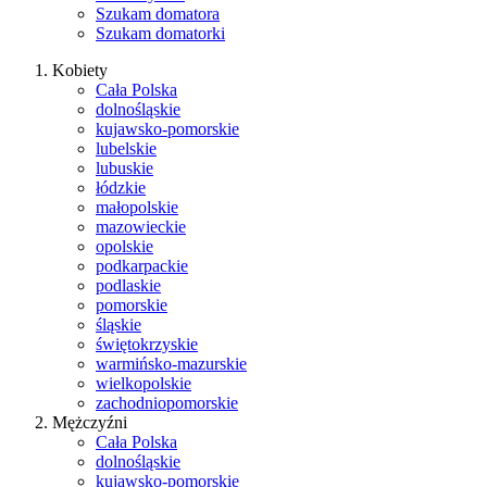
Szukam domatora
Szukam domatorki
Kobiety
Cała Polska
dolnośląskie
kujawsko-pomorskie
lubelskie
lubuskie
łódzkie
małopolskie
mazowieckie
opolskie
podkarpackie
podlaskie
pomorskie
śląskie
świętokrzyskie
warmińsko-mazurskie
wielkopolskie
zachodniopomorskie
Mężczyźni
Cała Polska
dolnośląskie
kujawsko-pomorskie