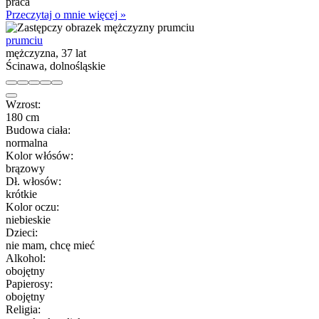
praca
Przeczytaj o mnie więcej »
prumciu
mężczyzna, 37 lat
Ścinawa, dolnośląskie
Wzrost:
180 cm
Budowa ciała:
normalna
Kolor włósów:
brązowy
Dł. włosów:
krótkie
Kolor oczu:
niebieskie
Dzieci:
nie mam, chcę mieć
Alkohol:
obojętny
Papierosy:
obojętny
Religia: