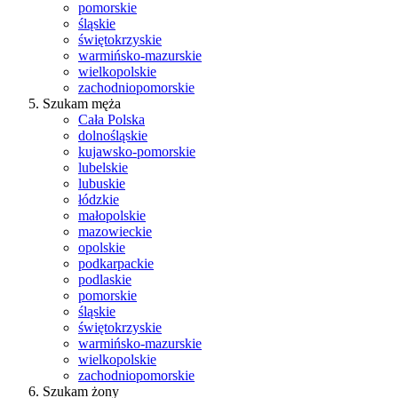
pomorskie
śląskie
świętokrzyskie
warmińsko-mazurskie
wielkopolskie
zachodniopomorskie
Szukam męża
Cała Polska
dolnośląskie
kujawsko-pomorskie
lubelskie
lubuskie
łódzkie
małopolskie
mazowieckie
opolskie
podkarpackie
podlaskie
pomorskie
śląskie
świętokrzyskie
warmińsko-mazurskie
wielkopolskie
zachodniopomorskie
Szukam żony