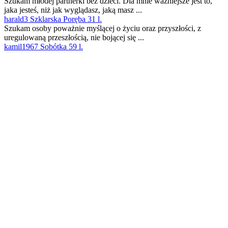
Szukam młodej partnerki bez dzieci. Dla mnie ważniejsze jest to,
jaka jesteś, niż jak wyglądasz, jaką masz ...
harald3 Szklarska Poręba 31 l.
Szukam osoby poważnie myślącej o życiu oraz przyszłości, z
uregulowaną przeszłością, nie bojącej się ...
kamil1967 Sobótka 59 l.