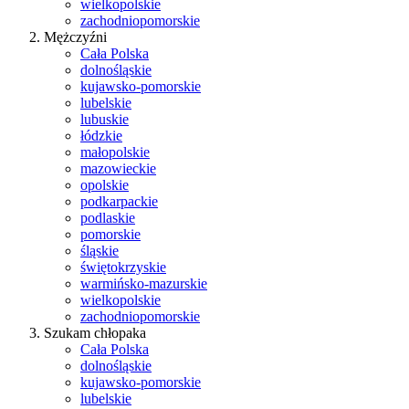
wielkopolskie
zachodniopomorskie
Mężczyźni
Cała Polska
dolnośląskie
kujawsko-pomorskie
lubelskie
lubuskie
łódzkie
małopolskie
mazowieckie
opolskie
podkarpackie
podlaskie
pomorskie
śląskie
świętokrzyskie
warmińsko-mazurskie
wielkopolskie
zachodniopomorskie
Szukam chłopaka
Cała Polska
dolnośląskie
kujawsko-pomorskie
lubelskie