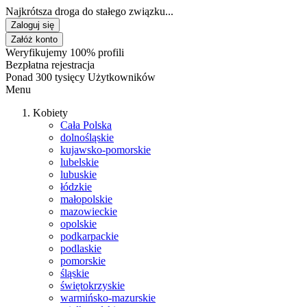
Najkrótsza droga do stałego związku...
Zaloguj się
Załóż konto
Weryfikujemy 100% profili
Bezpłatna rejestracja
Ponad 300 tysięcy Użytkowników
Menu
Kobiety
Cała Polska
dolnośląskie
kujawsko-pomorskie
lubelskie
lubuskie
łódzkie
małopolskie
mazowieckie
opolskie
podkarpackie
podlaskie
pomorskie
śląskie
świętokrzyskie
warmińsko-mazurskie