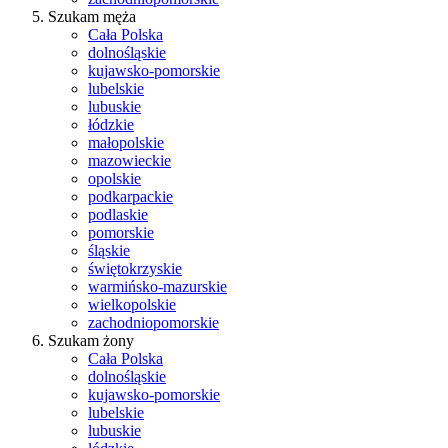
Szukam męża
Cała Polska
dolnośląskie
kujawsko-pomorskie
lubelskie
lubuskie
łódzkie
małopolskie
mazowieckie
opolskie
podkarpackie
podlaskie
pomorskie
śląskie
świętokrzyskie
warmińsko-mazurskie
wielkopolskie
zachodniopomorskie
Szukam żony
Cała Polska
dolnośląskie
kujawsko-pomorskie
lubelskie
lubuskie