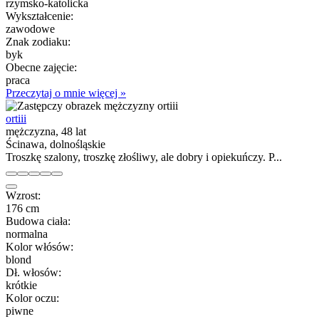
rzymsko-katolicka
Wykształcenie:
zawodowe
Znak zodiaku:
byk
Obecne zajęcie:
praca
Przeczytaj o mnie więcej »
ortiii
mężczyzna, 48 lat
Ścinawa, dolnośląskie
Troszkę szalony, troszkę złośliwy, ale dobry i opiekuńczy. P...
Wzrost:
176 cm
Budowa ciała:
normalna
Kolor włósów:
blond
Dł. włosów:
krótkie
Kolor oczu:
piwne