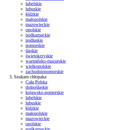
lubelskie
lubuskie
łódzkie
małopolskie
mazowieckie
opolskie
podkarpackie
podlaskie
pomorskie
śląskie
świętokrzyskie
warmińsko-mazurskie
wielkopolskie
zachodniopomorskie
Szukam chłopaka
Cała Polska
dolnośląskie
kujawsko-pomorskie
lubelskie
lubuskie
łódzkie
małopolskie
mazowieckie
opolskie
podkarpackie