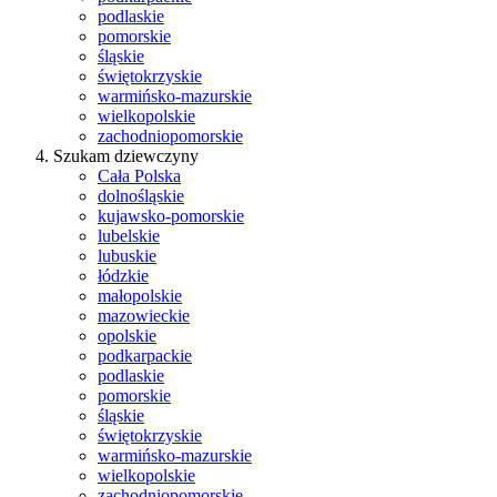
podlaskie
pomorskie
śląskie
świętokrzyskie
warmińsko-mazurskie
wielkopolskie
zachodniopomorskie
Szukam dziewczyny
Cała Polska
dolnośląskie
kujawsko-pomorskie
lubelskie
lubuskie
łódzkie
małopolskie
mazowieckie
opolskie
podkarpackie
podlaskie
pomorskie
śląskie
świętokrzyskie
warmińsko-mazurskie
wielkopolskie
zachodniopomorskie