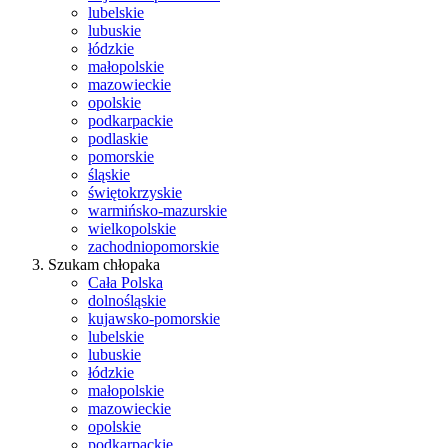
lubelskie
lubuskie
łódzkie
małopolskie
mazowieckie
opolskie
podkarpackie
podlaskie
pomorskie
śląskie
świętokrzyskie
warmińsko-mazurskie
wielkopolskie
zachodniopomorskie
Szukam chłopaka
Cała Polska
dolnośląskie
kujawsko-pomorskie
lubelskie
lubuskie
łódzkie
małopolskie
mazowieckie
opolskie
podkarpackie