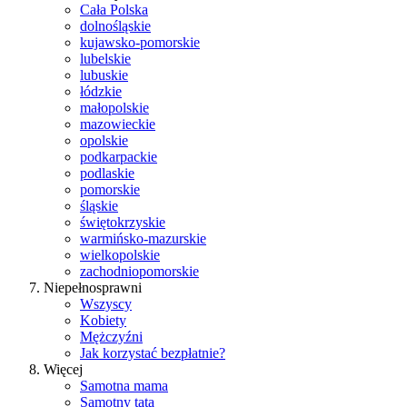
Cała Polska
dolnośląskie
kujawsko-pomorskie
lubelskie
lubuskie
łódzkie
małopolskie
mazowieckie
opolskie
podkarpackie
podlaskie
pomorskie
śląskie
świętokrzyskie
warmińsko-mazurskie
wielkopolskie
zachodniopomorskie
Niepełnosprawni
Wszyscy
Kobiety
Mężczyźni
Jak korzystać bezpłatnie?
Więcej
Samotna mama
Samotny tata