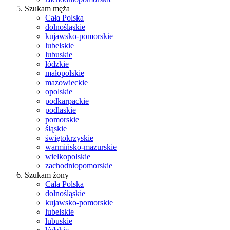
Szukam męża
Cała Polska
dolnośląskie
kujawsko-pomorskie
lubelskie
lubuskie
łódzkie
małopolskie
mazowieckie
opolskie
podkarpackie
podlaskie
pomorskie
śląskie
świętokrzyskie
warmińsko-mazurskie
wielkopolskie
zachodniopomorskie
Szukam żony
Cała Polska
dolnośląskie
kujawsko-pomorskie
lubelskie
lubuskie