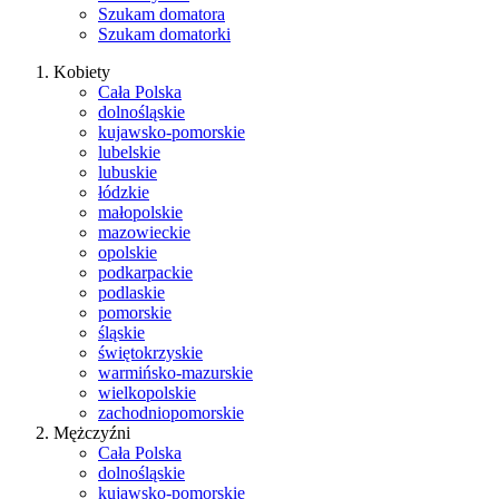
Szukam domatora
Szukam domatorki
Kobiety
Cała Polska
dolnośląskie
kujawsko-pomorskie
lubelskie
lubuskie
łódzkie
małopolskie
mazowieckie
opolskie
podkarpackie
podlaskie
pomorskie
śląskie
świętokrzyskie
warmińsko-mazurskie
wielkopolskie
zachodniopomorskie
Mężczyźni
Cała Polska
dolnośląskie
kujawsko-pomorskie