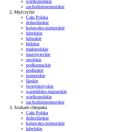
wielkopolskie
zachodniopomorskie
Mężczyźni
Cała Polska
dolnośląskie
kujawsko-pomorskie
lubelskie
lubuskie
łódzkie
małopolskie
mazowieckie
opolskie
podkarpackie
podlaskie
pomorskie
śląskie
świętokrzyskie
warmińsko-mazurskie
wielkopolskie
zachodniopomorskie
Szukam chłopaka
Cała Polska
dolnośląskie
kujawsko-pomorskie
lubelskie