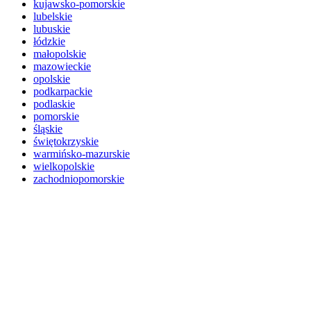
kujawsko-pomorskie
lubelskie
lubuskie
łódzkie
małopolskie
mazowieckie
opolskie
podkarpackie
podlaskie
pomorskie
śląskie
świętokrzyskie
warmińsko-mazurskie
wielkopolskie
zachodniopomorskie