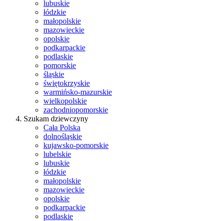
lubuskie
łódzkie
małopolskie
mazowieckie
opolskie
podkarpackie
podlaskie
pomorskie
śląskie
świętokrzyskie
warmińsko-mazurskie
wielkopolskie
zachodniopomorskie
Szukam dziewczyny
Cała Polska
dolnośląskie
kujawsko-pomorskie
lubelskie
lubuskie
łódzkie
małopolskie
mazowieckie
opolskie
podkarpackie
podlaskie