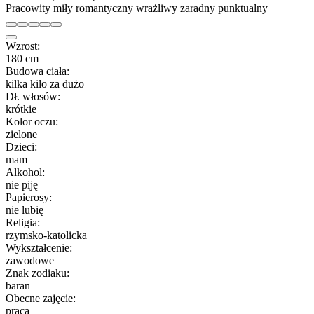
Pracowity miły romantyczny wrażliwy zaradny punktualny
Wzrost:
180 cm
Budowa ciała:
kilka kilo za dużo
Dł. włosów:
krótkie
Kolor oczu:
zielone
Dzieci:
mam
Alkohol:
nie piję
Papierosy:
nie lubię
Religia:
rzymsko-katolicka
Wykształcenie:
zawodowe
Znak zodiaku:
baran
Obecne zajęcie:
praca