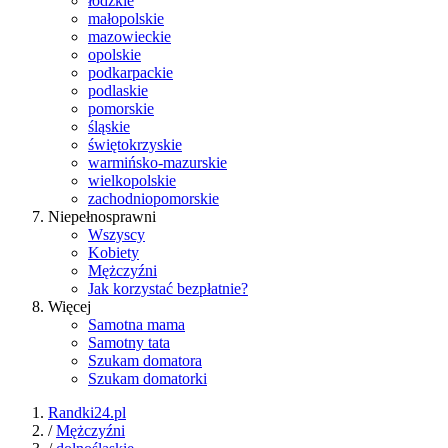
łódzkie
małopolskie
mazowieckie
opolskie
podkarpackie
podlaskie
pomorskie
śląskie
świętokrzyskie
warmińsko-mazurskie
wielkopolskie
zachodniopomorskie
Niepełnosprawni
Wszyscy
Kobiety
Mężczyźni
Jak korzystać bezpłatnie?
Więcej
Samotna mama
Samotny tata
Szukam domatora
Szukam domatorki
Randki24.pl
/
Mężczyźni