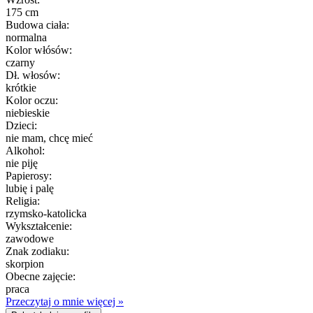
175 cm
Budowa ciała:
normalna
Kolor włósów:
czarny
Dł. włosów:
krótkie
Kolor oczu:
niebieskie
Dzieci:
nie mam, chcę mieć
Alkohol:
nie piję
Papierosy:
lubię i palę
Religia:
rzymsko-katolicka
Wykształcenie:
zawodowe
Znak zodiaku:
skorpion
Obecne zajęcie:
praca
Przeczytaj o mnie więcej »