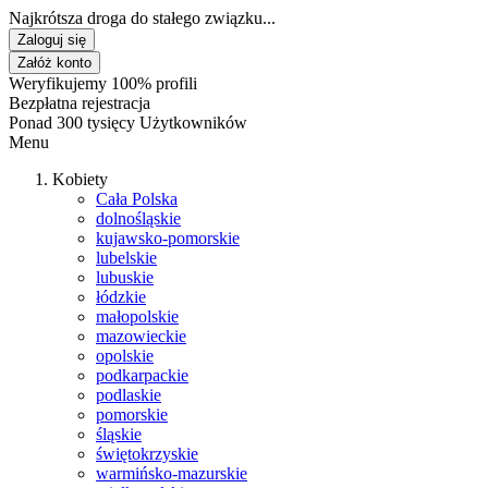
Najkrótsza droga do stałego związku...
Zaloguj się
Załóż konto
Weryfikujemy 100% profili
Bezpłatna rejestracja
Ponad 300 tysięcy Użytkowników
Menu
Kobiety
Cała Polska
dolnośląskie
kujawsko-pomorskie
lubelskie
lubuskie
łódzkie
małopolskie
mazowieckie
opolskie
podkarpackie
podlaskie
pomorskie
śląskie
świętokrzyskie
warmińsko-mazurskie