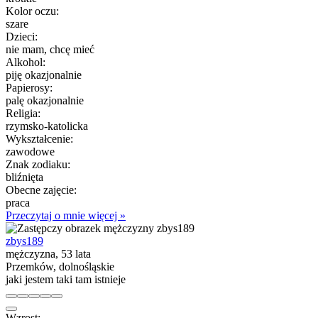
Kolor oczu:
szare
Dzieci:
nie mam, chcę mieć
Alkohol:
piję okazjonalnie
Papierosy:
palę okazjonalnie
Religia:
rzymsko-katolicka
Wykształcenie:
zawodowe
Znak zodiaku:
bliźnięta
Obecne zajęcie:
praca
Przeczytaj o mnie więcej »
zbys189
mężczyzna, 53 lata
Przemków, dolnośląskie
jaki jestem taki tam istnieje
Wzrost: