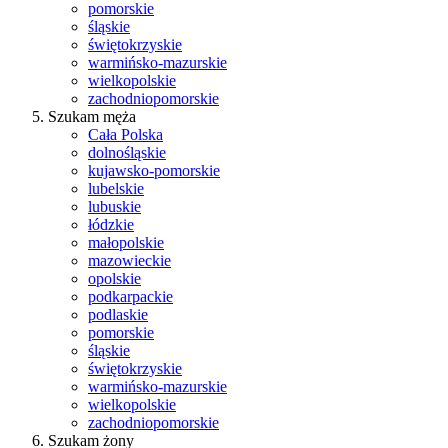
pomorskie
śląskie
świętokrzyskie
warmińsko-mazurskie
wielkopolskie
zachodniopomorskie
Szukam męża
Cała Polska
dolnośląskie
kujawsko-pomorskie
lubelskie
lubuskie
łódzkie
małopolskie
mazowieckie
opolskie
podkarpackie
podlaskie
pomorskie
śląskie
świętokrzyskie
warmińsko-mazurskie
wielkopolskie
zachodniopomorskie
Szukam żony