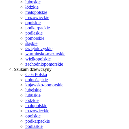
lubuskie
łódzkie
małopolskie
mazowieckie
opolskie
podkarpackie
podlaskie
pomorskie
śląskie
świętokrzyskie
warmińsko-mazurskie
wielkopolskie
zachodniopomorskie
Szukam dziewczyny
Cała Polska
dolnośląskie
kujawsko-pomorskie
lubelskie
lubuskie
łódzkie
małopolskie
mazowieckie
opolskie
podkarpackie
podlaskie