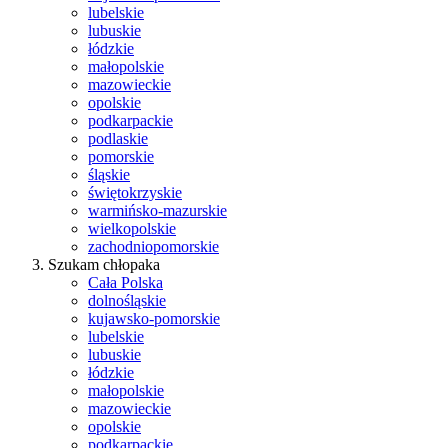
lubelskie
lubuskie
łódzkie
małopolskie
mazowieckie
opolskie
podkarpackie
podlaskie
pomorskie
śląskie
świętokrzyskie
warmińsko-mazurskie
wielkopolskie
zachodniopomorskie
Szukam chłopaka
Cała Polska
dolnośląskie
kujawsko-pomorskie
lubelskie
lubuskie
łódzkie
małopolskie
mazowieckie
opolskie
podkarpackie