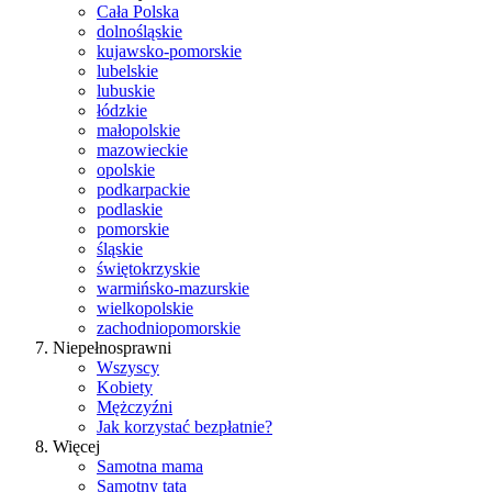
Cała Polska
dolnośląskie
kujawsko-pomorskie
lubelskie
lubuskie
łódzkie
małopolskie
mazowieckie
opolskie
podkarpackie
podlaskie
pomorskie
śląskie
świętokrzyskie
warmińsko-mazurskie
wielkopolskie
zachodniopomorskie
Niepełnosprawni
Wszyscy
Kobiety
Mężczyźni
Jak korzystać bezpłatnie?
Więcej
Samotna mama
Samotny tata