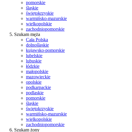
pomorskie
śląskie
świętokrzyskie
warmińsko-mazurskie
wielkopolskie
zachodniopomorskie
Szukam męża
Cała Polska
dolnośląskie
kujawsko-pomorskie
lubelskie
lubuskie
łódzkie
małopolskie
mazowieckie
opolskie
podkarpackie
podlaskie
pomorskie
śląskie
świętokrzyskie
warmińsko-mazurskie
wielkopolskie
zachodniopomorskie
Szukam żony