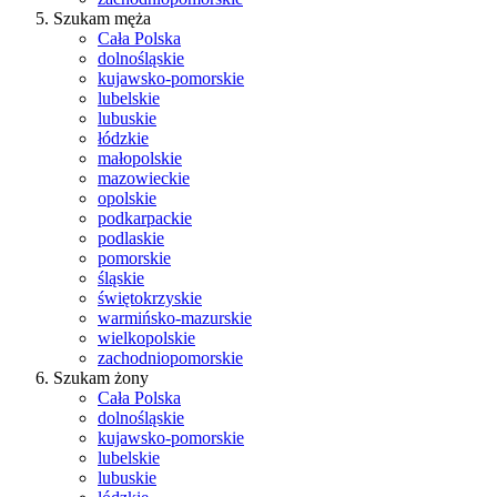
Szukam męża
Cała Polska
dolnośląskie
kujawsko-pomorskie
lubelskie
lubuskie
łódzkie
małopolskie
mazowieckie
opolskie
podkarpackie
podlaskie
pomorskie
śląskie
świętokrzyskie
warmińsko-mazurskie
wielkopolskie
zachodniopomorskie
Szukam żony
Cała Polska
dolnośląskie
kujawsko-pomorskie
lubelskie
lubuskie