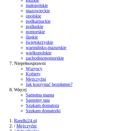
łódzkie
małopolskie
mazowieckie
opolskie
podkarpackie
podlaskie
pomorskie
śląskie
świętokrzyskie
warmińsko-mazurskie
wielkopolskie
zachodniopomorskie
Niepełnosprawni
Wszyscy
Kobiety
Mężczyźni
Jak korzystać bezpłatnie?
Więcej
Samotna mama
Samotny tata
Szukam domatora
Szukam domatorki
Randki24.pl
/
Mężczyźni