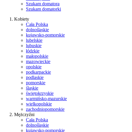
Szukam domatora
Szukam domatorki
Kobiety
Cała Polska
dolnośląskie
kujawsko-pomorskie
lubelskie
lubuskie
łódzkie
małopolskie
mazowieckie
opolskie
podkarpackie
podlaskie
pomorskie
śląskie
świętokrzyskie
warmińsko-mazurskie
wielkopolskie
zachodniopomorskie
Mężczyźni
Cała Polska
dolnośląskie
kujawsko-pomorskie