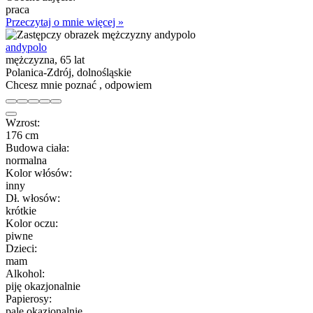
praca
Przeczytaj o mnie więcej »
andypolo
mężczyzna, 65 lat
Polanica-Zdrój, dolnośląskie
Chcesz mnie poznać , odpowiem
Wzrost:
176 cm
Budowa ciała:
normalna
Kolor włósów:
inny
Dł. włosów:
krótkie
Kolor oczu:
piwne
Dzieci:
mam
Alkohol:
piję okazjonalnie
Papierosy:
palę okazjonalnie