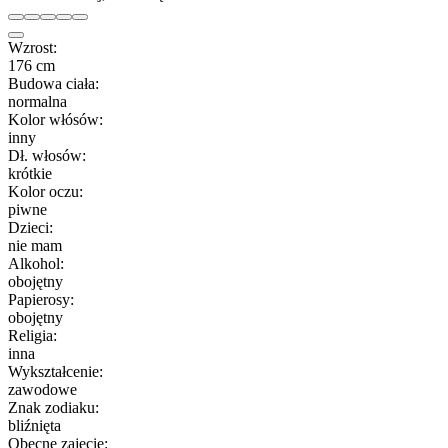
Wzrost:
176 cm
Budowa ciała:
normalna
Kolor włósów:
inny
Dł. włosów:
krótkie
Kolor oczu:
piwne
Dzieci:
nie mam
Alkohol:
obojętny
Papierosy:
obojętny
Religia:
inna
Wykształcenie:
zawodowe
Znak zodiaku:
bliźnięta
Obecne zajęcie: