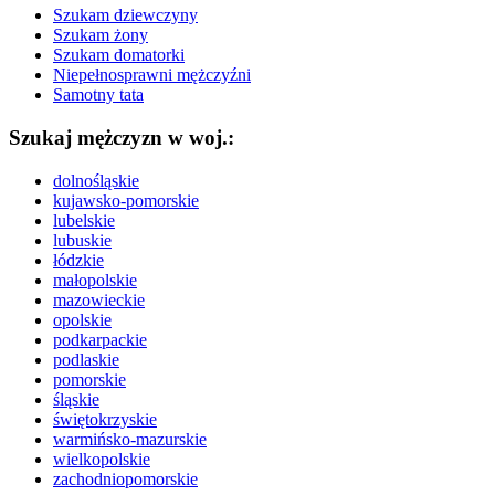
Szukam dziewczyny
Szukam żony
Szukam domatorki
Niepełnosprawni mężczyźni
Samotny tata
Szukaj mężczyzn w woj.:
dolnośląskie
kujawsko-pomorskie
lubelskie
lubuskie
łódzkie
małopolskie
mazowieckie
opolskie
podkarpackie
podlaskie
pomorskie
śląskie
świętokrzyskie
warmińsko-mazurskie
wielkopolskie
zachodniopomorskie