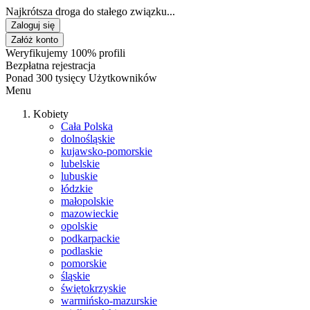
Najkrótsza droga do stałego związku...
Zaloguj się
Załóż konto
Weryfikujemy 100% profili
Bezpłatna rejestracja
Ponad 300 tysięcy Użytkowników
Menu
Kobiety
Cała Polska
dolnośląskie
kujawsko-pomorskie
lubelskie
lubuskie
łódzkie
małopolskie
mazowieckie
opolskie
podkarpackie
podlaskie
pomorskie
śląskie
świętokrzyskie
warmińsko-mazurskie