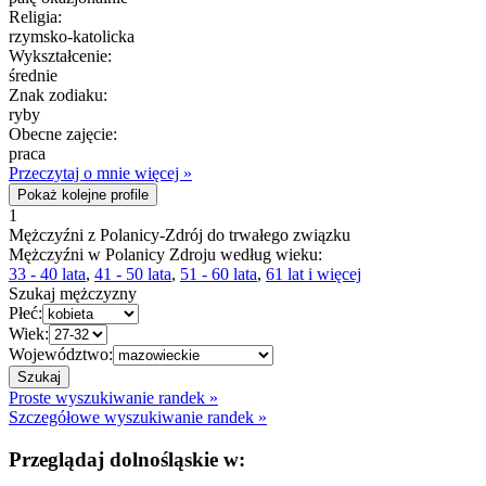
Religia:
rzymsko-katolicka
Wykształcenie:
średnie
Znak zodiaku:
ryby
Obecne zajęcie:
praca
Przeczytaj o mnie więcej »
Pokaż kolejne profile
1
Mężczyźni z Polanicy-Zdrój do trwałego związku
Mężczyźni w Polanicy Zdroju według wieku:
33 - 40 lata
,
41 - 50 lata
,
51 - 60 lata
,
61 lat i więcej
Szukaj mężczyzny
Płeć:
Wiek:
Województwo:
Proste wyszukiwanie randek »
Szczegółowe wyszukiwanie randek »
Przeglądaj dolnośląskie w: