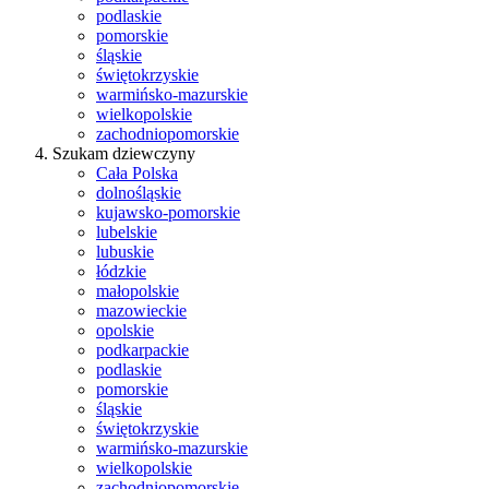
podlaskie
pomorskie
śląskie
świętokrzyskie
warmińsko-mazurskie
wielkopolskie
zachodniopomorskie
Szukam dziewczyny
Cała Polska
dolnośląskie
kujawsko-pomorskie
lubelskie
lubuskie
łódzkie
małopolskie
mazowieckie
opolskie
podkarpackie
podlaskie
pomorskie
śląskie
świętokrzyskie
warmińsko-mazurskie
wielkopolskie
zachodniopomorskie