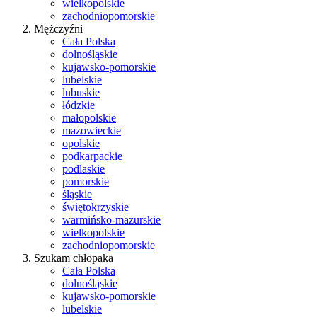
wielkopolskie
zachodniopomorskie
Mężczyźni
Cała Polska
dolnośląskie
kujawsko-pomorskie
lubelskie
lubuskie
łódzkie
małopolskie
mazowieckie
opolskie
podkarpackie
podlaskie
pomorskie
śląskie
świętokrzyskie
warmińsko-mazurskie
wielkopolskie
zachodniopomorskie
Szukam chłopaka
Cała Polska
dolnośląskie
kujawsko-pomorskie
lubelskie