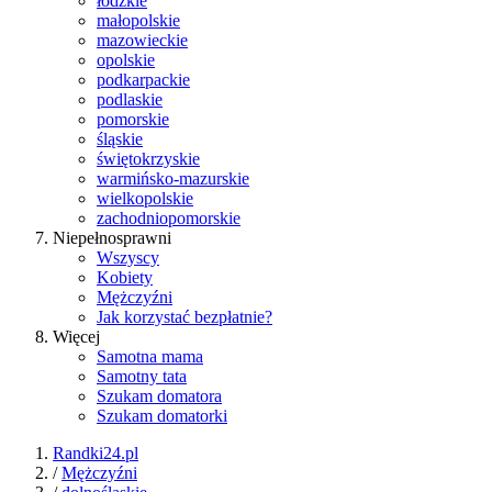
łódzkie
małopolskie
mazowieckie
opolskie
podkarpackie
podlaskie
pomorskie
śląskie
świętokrzyskie
warmińsko-mazurskie
wielkopolskie
zachodniopomorskie
Niepełnosprawni
Wszyscy
Kobiety
Mężczyźni
Jak korzystać bezpłatnie?
Więcej
Samotna mama
Samotny tata
Szukam domatora
Szukam domatorki
Randki24.pl
/
Mężczyźni