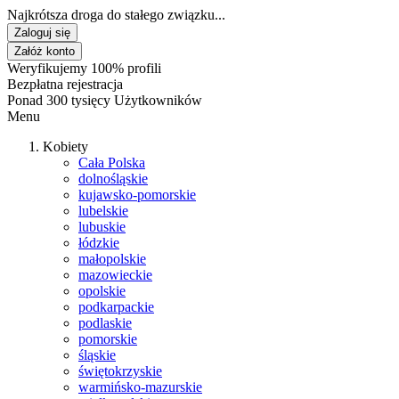
Najkrótsza droga do stałego związku...
Zaloguj się
Załóż konto
Weryfikujemy 100% profili
Bezpłatna rejestracja
Ponad 300 tysięcy Użytkowników
Menu
Kobiety
Cała Polska
dolnośląskie
kujawsko-pomorskie
lubelskie
lubuskie
łódzkie
małopolskie
mazowieckie
opolskie
podkarpackie
podlaskie
pomorskie
śląskie
świętokrzyskie
warmińsko-mazurskie