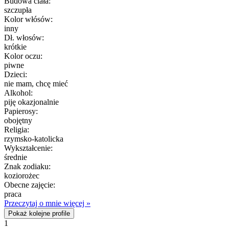
Budowa ciała:
szczupła
Kolor włósów:
inny
Dł. włosów:
krótkie
Kolor oczu:
piwne
Dzieci:
nie mam, chcę mieć
Alkohol:
piję okazjonalnie
Papierosy:
obojętny
Religia:
rzymsko-katolicka
Wykształcenie:
średnie
Znak zodiaku:
koziorożec
Obecne zajęcie:
praca
Przeczytaj o mnie więcej »
Pokaż kolejne profile
1