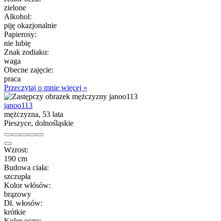
zielone
Alkohol:
piję okazjonalnie
Papierosy:
nie lubię
Znak zodiaku:
waga
Obecne zajęcie:
praca
Przeczytaj o mnie więcej »
janoo113
mężczyzna, 53 lata
Pieszyce, dolnośląskie
Wzrost:
190 cm
Budowa ciała:
szczupła
Kolor włósów:
brązowy
Dł. włosów:
krótkie
Kolor oczu: