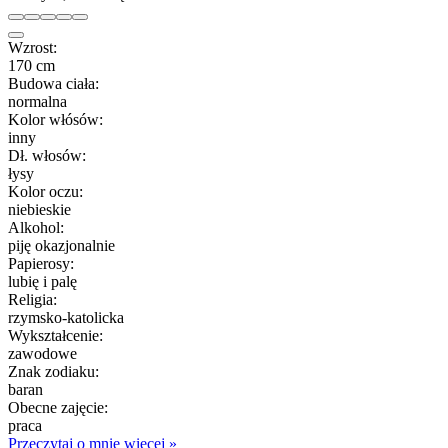
Wzrost:
170 cm
Budowa ciała:
normalna
Kolor włósów:
inny
Dł. włosów:
łysy
Kolor oczu:
niebieskie
Alkohol:
piję okazjonalnie
Papierosy:
lubię i palę
Religia:
rzymsko-katolicka
Wykształcenie:
zawodowe
Znak zodiaku:
baran
Obecne zajęcie:
praca
Przeczytaj o mnie więcej »