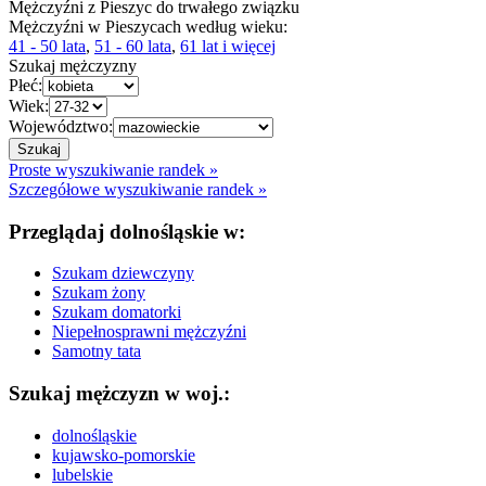
Mężczyźni z Pieszyc do trwałego związku
Mężczyźni w Pieszycach według wieku:
41 - 50 lata
,
51 - 60 lata
,
61 lat i więcej
Szukaj mężczyzny
Płeć:
Wiek:
Województwo:
Proste wyszukiwanie randek »
Szczegółowe wyszukiwanie randek »
Przeglądaj dolnośląskie w:
Szukam dziewczyny
Szukam żony
Szukam domatorki
Niepełnosprawni mężczyźni
Samotny tata
Szukaj mężczyzn w woj.:
dolnośląskie
kujawsko-pomorskie
lubelskie