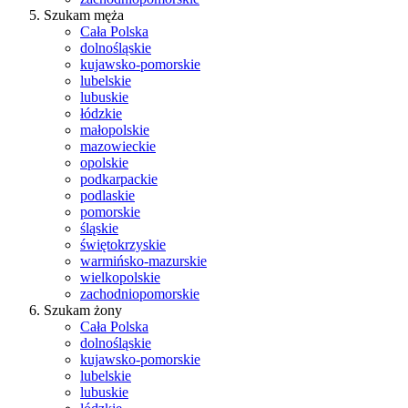
Szukam męża
Cała Polska
dolnośląskie
kujawsko-pomorskie
lubelskie
lubuskie
łódzkie
małopolskie
mazowieckie
opolskie
podkarpackie
podlaskie
pomorskie
śląskie
świętokrzyskie
warmińsko-mazurskie
wielkopolskie
zachodniopomorskie
Szukam żony
Cała Polska
dolnośląskie
kujawsko-pomorskie
lubelskie
lubuskie