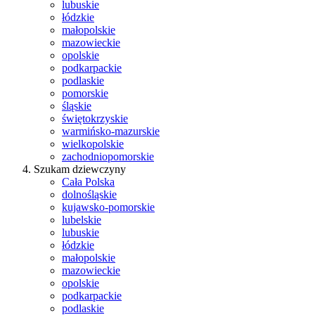
lubuskie
łódzkie
małopolskie
mazowieckie
opolskie
podkarpackie
podlaskie
pomorskie
śląskie
świętokrzyskie
warmińsko-mazurskie
wielkopolskie
zachodniopomorskie
Szukam dziewczyny
Cała Polska
dolnośląskie
kujawsko-pomorskie
lubelskie
lubuskie
łódzkie
małopolskie
mazowieckie
opolskie
podkarpackie
podlaskie