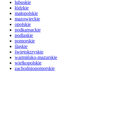
lubuskie
łódzkie
małopolskie
mazowieckie
opolskie
podkarpackie
podlaskie
pomorskie
śląskie
świętokrzyskie
warmińsko-mazurskie
wielkopolskie
zachodniopomorskie