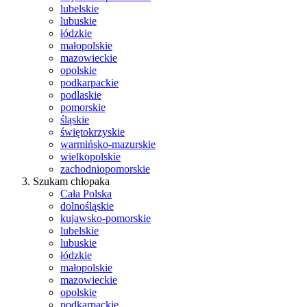
lubelskie
lubuskie
łódzkie
małopolskie
mazowieckie
opolskie
podkarpackie
podlaskie
pomorskie
śląskie
świętokrzyskie
warmińsko-mazurskie
wielkopolskie
zachodniopomorskie
Szukam chłopaka
Cała Polska
dolnośląskie
kujawsko-pomorskie
lubelskie
lubuskie
łódzkie
małopolskie
mazowieckie
opolskie
podkarpackie