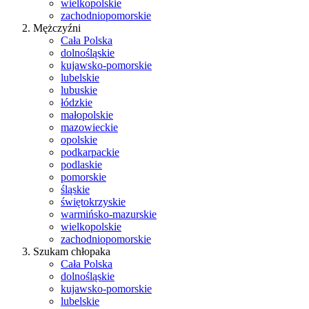
wielkopolskie
zachodniopomorskie
Mężczyźni
Cała Polska
dolnośląskie
kujawsko-pomorskie
lubelskie
lubuskie
łódzkie
małopolskie
mazowieckie
opolskie
podkarpackie
podlaskie
pomorskie
śląskie
świętokrzyskie
warmińsko-mazurskie
wielkopolskie
zachodniopomorskie
Szukam chłopaka
Cała Polska
dolnośląskie
kujawsko-pomorskie
lubelskie