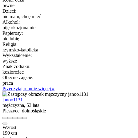
piwne
Dzieci:
nie mam, chcę mieć
Alkohol:
piję okazjonalnie
Papierosy:
nie lubię
Religia:
rzymsko-katolicka
Wykształcenie:
wyższe
Znak zodiaku:
koziorożec
Obecne zajęcie:
praca
Przeczytaj o mnie więcej »
janoo1131
mężczyzna, 53 lata
Pieszyce, dolnośląskie
Wzrost:
190 cm