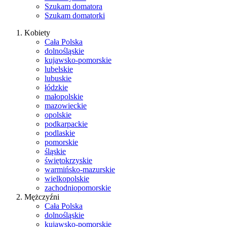
Szukam domatora
Szukam domatorki
Kobiety
Cała Polska
dolnośląskie
kujawsko-pomorskie
lubelskie
lubuskie
łódzkie
małopolskie
mazowieckie
opolskie
podkarpackie
podlaskie
pomorskie
śląskie
świętokrzyskie
warmińsko-mazurskie
wielkopolskie
zachodniopomorskie
Mężczyźni
Cała Polska
dolnośląskie
kujawsko-pomorskie