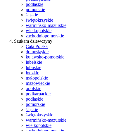
podlaskie
pomorskie
śląskie
świętokrzyskie
warmińsko-mazurskie
wielkopolskie
zachodniopomorskie
Szukam dziewczyny
Cała Polska
dolnośląskie
kujawsko-pomorskie
lubelskie
lubuskie
łódzkie
małopolskie
mazowieckie
opolskie
podkarpackie
podlaskie
pomorskie
śląskie
świętokrzyskie
warmińsko-mazurskie
wielkopolskie
zachodniopomorskie