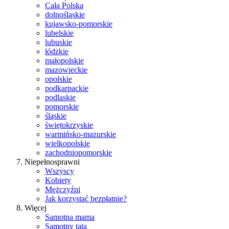
Cała Polska
dolnośląskie
kujawsko-pomorskie
lubelskie
lubuskie
łódzkie
małopolskie
mazowieckie
opolskie
podkarpackie
podlaskie
pomorskie
śląskie
świętokrzyskie
warmińsko-mazurskie
wielkopolskie
zachodniopomorskie
Niepełnosprawni
Wszyscy
Kobiety
Mężczyźni
Jak korzystać bezpłatnie?
Więcej
Samotna mama
Samotny tata