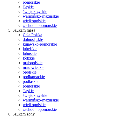
pomorskie
śląskie
świętokrzyskie
warmińsko-mazurskie
wielkopolskie
zachodniopomorskie
Szukam męża
Cała Polska
dolnośląskie
kujawsko-pomorskie
lubelskie
lubuskie
łódzkie
małopolskie
mazowieckie
opolskie
podkarpackie
podlaskie
pomorskie
śląskie
świętokrzyskie
warmińsko-mazurskie
wielkopolskie
zachodniopomorskie
Szukam żony