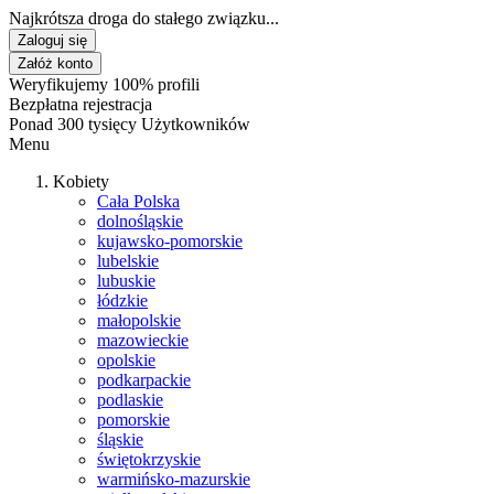
Najkrótsza droga do stałego związku...
Zaloguj się
Załóż konto
Weryfikujemy 100% profili
Bezpłatna rejestracja
Ponad 300 tysięcy Użytkowników
Menu
Kobiety
Cała Polska
dolnośląskie
kujawsko-pomorskie
lubelskie
lubuskie
łódzkie
małopolskie
mazowieckie
opolskie
podkarpackie
podlaskie
pomorskie
śląskie
świętokrzyskie
warmińsko-mazurskie