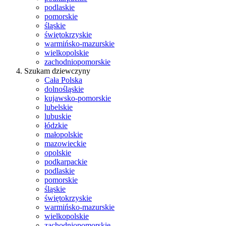
podlaskie
pomorskie
śląskie
świętokrzyskie
warmińsko-mazurskie
wielkopolskie
zachodniopomorskie
Szukam dziewczyny
Cała Polska
dolnośląskie
kujawsko-pomorskie
lubelskie
lubuskie
łódzkie
małopolskie
mazowieckie
opolskie
podkarpackie
podlaskie
pomorskie
śląskie
świętokrzyskie
warmińsko-mazurskie
wielkopolskie
zachodniopomorskie