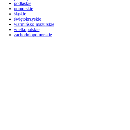
podlaskie
pomorskie
śląskie
świętokrzyskie
warmińsko-mazurskie
wielkopolskie
zachodniopomorskie