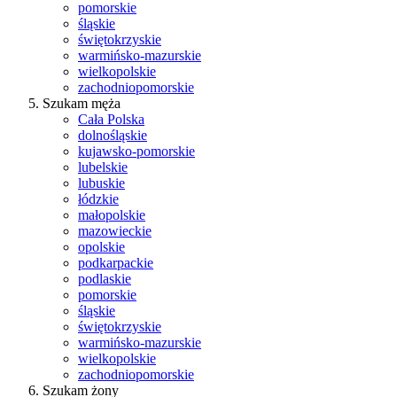
pomorskie
śląskie
świętokrzyskie
warmińsko-mazurskie
wielkopolskie
zachodniopomorskie
Szukam męża
Cała Polska
dolnośląskie
kujawsko-pomorskie
lubelskie
lubuskie
łódzkie
małopolskie
mazowieckie
opolskie
podkarpackie
podlaskie
pomorskie
śląskie
świętokrzyskie
warmińsko-mazurskie
wielkopolskie
zachodniopomorskie
Szukam żony