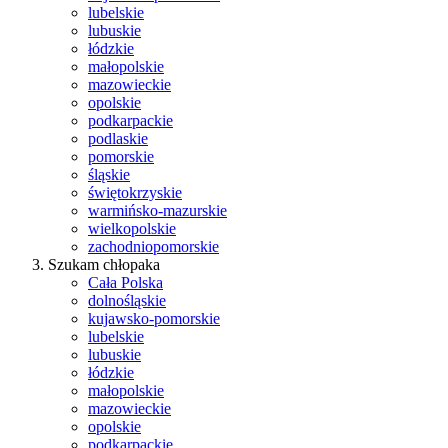
lubelskie
lubuskie
łódzkie
małopolskie
mazowieckie
opolskie
podkarpackie
podlaskie
pomorskie
śląskie
świętokrzyskie
warmińsko-mazurskie
wielkopolskie
zachodniopomorskie
Szukam chłopaka
Cała Polska
dolnośląskie
kujawsko-pomorskie
lubelskie
lubuskie
łódzkie
małopolskie
mazowieckie
opolskie
podkarpackie