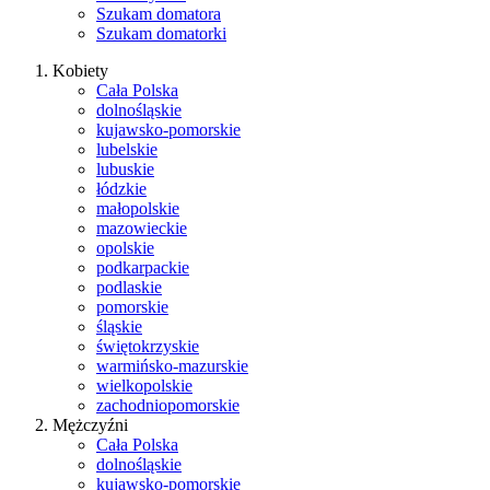
Szukam domatora
Szukam domatorki
Kobiety
Cała Polska
dolnośląskie
kujawsko-pomorskie
lubelskie
lubuskie
łódzkie
małopolskie
mazowieckie
opolskie
podkarpackie
podlaskie
pomorskie
śląskie
świętokrzyskie
warmińsko-mazurskie
wielkopolskie
zachodniopomorskie
Mężczyźni
Cała Polska
dolnośląskie
kujawsko-pomorskie