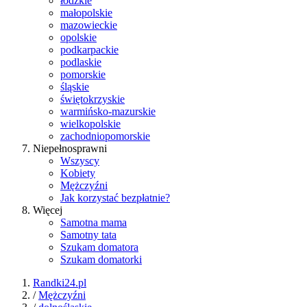
łódzkie
małopolskie
mazowieckie
opolskie
podkarpackie
podlaskie
pomorskie
śląskie
świętokrzyskie
warmińsko-mazurskie
wielkopolskie
zachodniopomorskie
Niepełnosprawni
Wszyscy
Kobiety
Mężczyźni
Jak korzystać bezpłatnie?
Więcej
Samotna mama
Samotny tata
Szukam domatora
Szukam domatorki
Randki24.pl
/
Mężczyźni