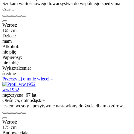
Szukam wartościowego towarzystwa do wspólnego spędzania
czas...
Wzrost:
165 cm
Dzieci:
mam
Alkohol:
nie piję
Papierosy:
nie lubię
Wykształcenie:
średnie
Przeczytaj o mnie więcej »
ww1952
mężczyzna, 67 lat
Oleśnica, dolnośląskie
jestem wesoły , pozytywnie nastawiony do życia dbam o zdrow...
Wzrost:
175 cm
Budowa ciała: