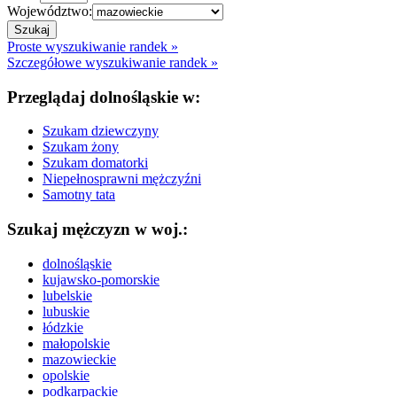
Województwo:
Proste wyszukiwanie randek »
Szczegółowe wyszukiwanie randek »
Przeglądaj dolnośląskie w:
Szukam dziewczyny
Szukam żony
Szukam domatorki
Niepełnosprawni mężczyźni
Samotny tata
Szukaj mężczyzn w woj.:
dolnośląskie
kujawsko-pomorskie
lubelskie
lubuskie
łódzkie
małopolskie
mazowieckie
opolskie
podkarpackie