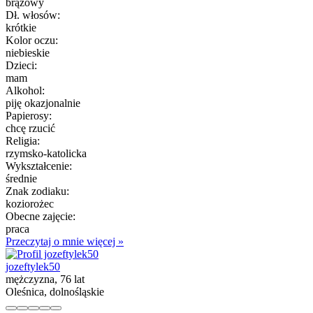
brązowy
Dł. włosów:
krótkie
Kolor oczu:
niebieskie
Dzieci:
mam
Alkohol:
piję okazjonalnie
Papierosy:
chcę rzucić
Religia:
rzymsko-katolicka
Wykształcenie:
średnie
Znak zodiaku:
koziorożec
Obecne zajęcie:
praca
Przeczytaj o mnie więcej »
jozeftylek50
mężczyzna, 76 lat
Oleśnica, dolnośląskie