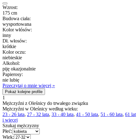
Wzrost:
175 cm
Budowa ciała:
wysportowana
Kolor włósów:
inny
Dł. włosów:
krótkie
Kolor oczu:
niebieskie
Alkohol:
piję okazjonalnie
Papierosy:
nie lubię
Przeczytaj o mnie więcej »
Pokaż kolejne profile
1
Mężczyźni z Oleśnicy do trwałego związku
Mężczyźni w Oleśnicy według wieku:
23 - 26 lata
,
27 - 32 lata
,
33 - 40 lata
,
41 - 50 lata
,
51 - 60 lata
,
61 lat
i więcej
Szukaj mężczyzny
Płeć:
Wiek: