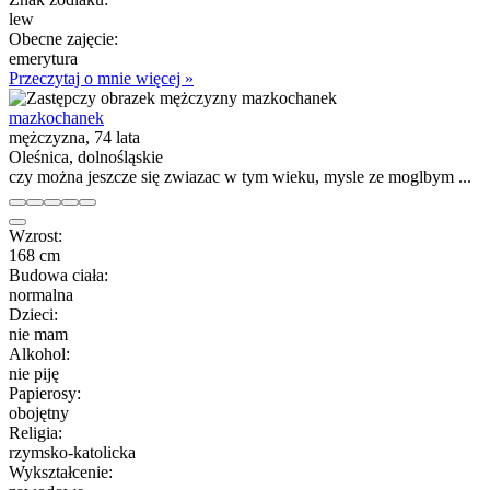
lew
Obecne zajęcie:
emerytura
Przeczytaj o mnie więcej »
mazkochanek
mężczyzna, 74 lata
Oleśnica, dolnośląskie
czy można jeszcze się zwiazac w tym wieku, mysle ze moglbym ...
Wzrost:
168 cm
Budowa ciała:
normalna
Dzieci:
nie mam
Alkohol:
nie piję
Papierosy:
obojętny
Religia:
rzymsko-katolicka
Wykształcenie: