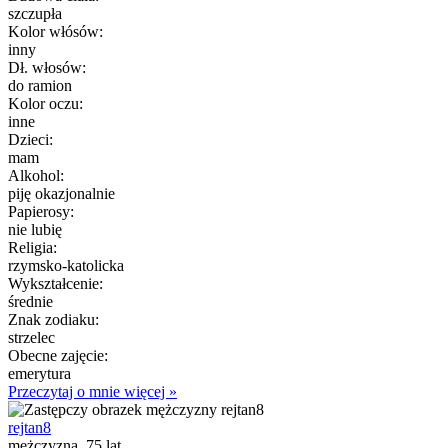
szczupła
Kolor włósów:
inny
Dł. włosów:
do ramion
Kolor oczu:
inne
Dzieci:
mam
Alkohol:
piję okazjonalnie
Papierosy:
nie lubię
Religia:
rzymsko-katolicka
Wykształcenie:
średnie
Znak zodiaku:
strzelec
Obecne zajęcie:
emerytura
Przeczytaj o mnie więcej »
rejtan8
mężczyzna, 75 lat