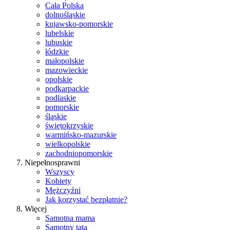
Cała Polska
dolnośląskie
kujawsko-pomorskie
lubelskie
lubuskie
łódzkie
małopolskie
mazowieckie
opolskie
podkarpackie
podlaskie
pomorskie
śląskie
świętokrzyskie
warmińsko-mazurskie
wielkopolskie
zachodniopomorskie
Niepełnosprawni
Wszyscy
Kobiety
Mężczyźni
Jak korzystać bezpłatnie?
Więcej
Samotna mama
Samotny tata