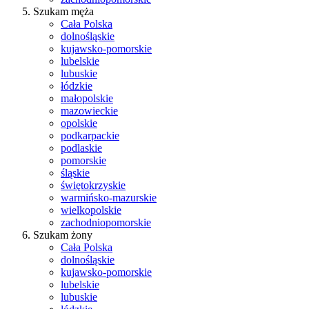
Szukam męża
Cała Polska
dolnośląskie
kujawsko-pomorskie
lubelskie
lubuskie
łódzkie
małopolskie
mazowieckie
opolskie
podkarpackie
podlaskie
pomorskie
śląskie
świętokrzyskie
warmińsko-mazurskie
wielkopolskie
zachodniopomorskie
Szukam żony
Cała Polska
dolnośląskie
kujawsko-pomorskie
lubelskie
lubuskie