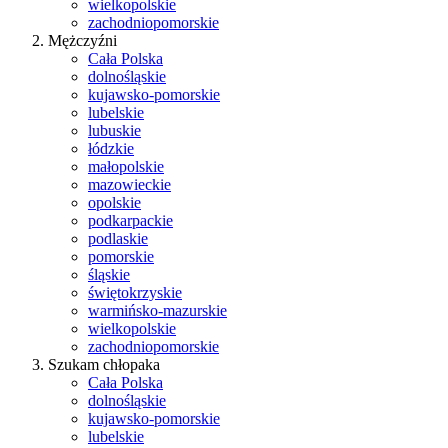
wielkopolskie
zachodniopomorskie
Mężczyźni
Cała Polska
dolnośląskie
kujawsko-pomorskie
lubelskie
lubuskie
łódzkie
małopolskie
mazowieckie
opolskie
podkarpackie
podlaskie
pomorskie
śląskie
świętokrzyskie
warmińsko-mazurskie
wielkopolskie
zachodniopomorskie
Szukam chłopaka
Cała Polska
dolnośląskie
kujawsko-pomorskie
lubelskie