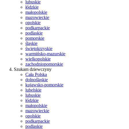
lubuskie
łódzkie
małopolskie
mazowieckie
opolskie
podkarpackie
podlaskie
pomorskie
śląskie
świętokrzyskie
warmińsko-mazurskie
wielkopolskie
zachodniopomorskie
Szukam dziewczyny
Cała Polska
dolnośląskie
kujawsko-pomorskie
lubelskie
lubuskie
łódzkie
małopolskie
mazowieckie
opolskie
podkarpackie
podlaskie