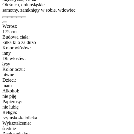
Oleśnica, dolnośląskie
samotny, zamknięty w sobie, wdowiec
Wzrost:
175 cm
Budowa ciała:
kilka kilo za dużo
Kolor włósów:
inny
Dł. włosów:
łysy
Kolor oczu:
piwne
Dzieci:
mam
Alkohol:
nie piję
Papierosy:
nie lubię
Religia:
rzymsko-katolicka
Wykształcenie:
średnie
Znak zodiaku: