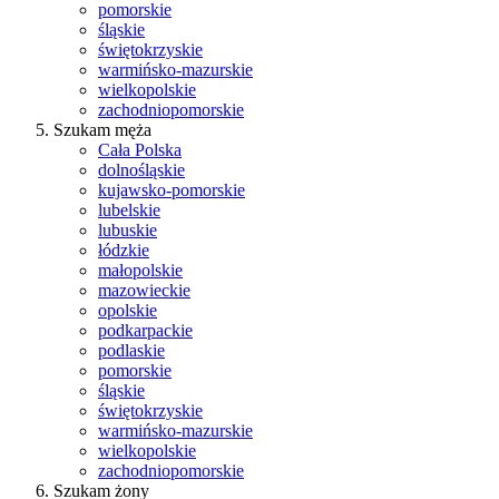
pomorskie
śląskie
świętokrzyskie
warmińsko-mazurskie
wielkopolskie
zachodniopomorskie
Szukam męża
Cała Polska
dolnośląskie
kujawsko-pomorskie
lubelskie
lubuskie
łódzkie
małopolskie
mazowieckie
opolskie
podkarpackie
podlaskie
pomorskie
śląskie
świętokrzyskie
warmińsko-mazurskie
wielkopolskie
zachodniopomorskie
Szukam żony