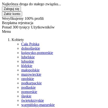
Najkrótsza droga do stałego związku...
Zaloguj się
Załóż konto
Weryfikujemy 100% profili
Bezpłatna rejestracja
Ponad 300 tysięcy Użytkowników
Menu
Kobiety
Cała Polska
dolnośląskie
kujawsko-pomorskie
lubelskie
lubuskie
łódzkie
małopolskie
mazowieckie
opolskie
podkarpackie
podlaskie
pomorskie
śląskie
świętokrzyskie
warmińsko-mazurskie