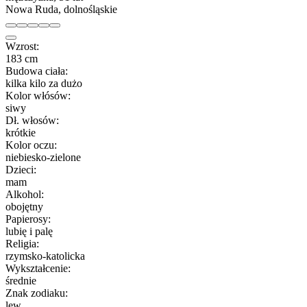
Nowa Ruda, dolnośląskie
Wzrost:
183 cm
Budowa ciała:
kilka kilo za dużo
Kolor włósów:
siwy
Dł. włosów:
krótkie
Kolor oczu:
niebiesko-zielone
Dzieci:
mam
Alkohol:
obojętny
Papierosy:
lubię i palę
Religia:
rzymsko-katolicka
Wykształcenie:
średnie
Znak zodiaku:
lew