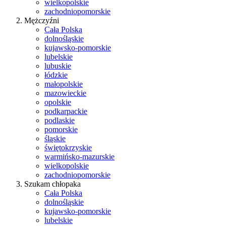
wielkopolskie
zachodniopomorskie
Mężczyźni
Cała Polska
dolnośląskie
kujawsko-pomorskie
lubelskie
lubuskie
łódzkie
małopolskie
mazowieckie
opolskie
podkarpackie
podlaskie
pomorskie
śląskie
świętokrzyskie
warmińsko-mazurskie
wielkopolskie
zachodniopomorskie
Szukam chłopaka
Cała Polska
dolnośląskie
kujawsko-pomorskie
lubelskie