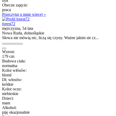
byk
Obecne zajęcie:
praca
Przeczytaj o mnie więcej »
forest72
mężczyzna, 54 lata
Nowa Ruda, dolnośląskie
Słowa nie mówią nic, liczą się czyny. Ważne jakim sie cz...
Wzrost:
179 cm
Budowa ciała:
normalna
Kolor włósów:
blond
Dł. włosów:
krótkie
Kolor oczu:
niebieskie
Dzieci:
mam
Alkohol:
piję okazjonalnie