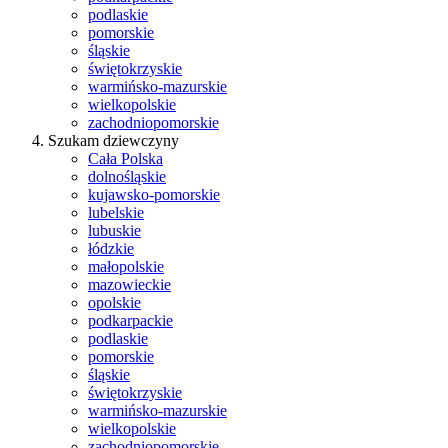
podlaskie
pomorskie
śląskie
świętokrzyskie
warmińsko-mazurskie
wielkopolskie
zachodniopomorskie
Szukam dziewczyny
Cała Polska
dolnośląskie
kujawsko-pomorskie
lubelskie
lubuskie
łódzkie
małopolskie
mazowieckie
opolskie
podkarpackie
podlaskie
pomorskie
śląskie
świętokrzyskie
warmińsko-mazurskie
wielkopolskie
zachodniopomorskie