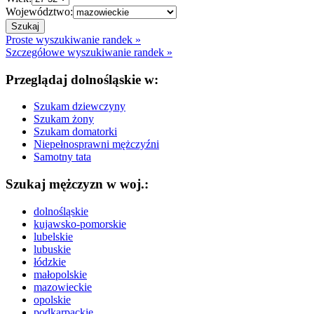
Województwo:
Proste wyszukiwanie randek »
Szczegółowe wyszukiwanie randek »
Przeglądaj dolnośląskie w:
Szukam dziewczyny
Szukam żony
Szukam domatorki
Niepełnosprawni mężczyźni
Samotny tata
Szukaj mężczyzn w woj.:
dolnośląskie
kujawsko-pomorskie
lubelskie
lubuskie
łódzkie
małopolskie
mazowieckie
opolskie
podkarpackie