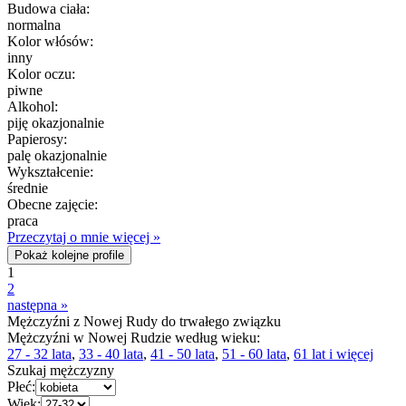
Budowa ciała:
normalna
Kolor włósów:
inny
Kolor oczu:
piwne
Alkohol:
piję okazjonalnie
Papierosy:
palę okazjonalnie
Wykształcenie:
średnie
Obecne zajęcie:
praca
Przeczytaj o mnie więcej »
Pokaż kolejne profile
1
2
następna »
Mężczyźni z Nowej Rudy do trwałego związku
Mężczyźni w Nowej Rudzie według wieku:
27 - 32 lata
,
33 - 40 lata
,
41 - 50 lata
,
51 - 60 lata
,
61 lat i więcej
Szukaj mężczyzny
Płeć:
Wiek: