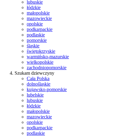
lubuskie
łódzkie
małopolskie
mazowieckie
opolskie
podkarpackie
podlaskie
pomorskie
śląskie
świętokrzyskie
warmińsko-mazurskie
wielkopolskie
zachodniopomorskie
Szukam dziewczyny
Cała Polska
dolnośląskie
kujawsko-pomorskie
lubelskie
lubuskie
łódzkie
małopolskie
mazowieckie
opolskie
podkarpackie
podlaskie