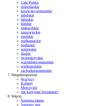
Cała Polska
dolnośląskie
kujawsko-pomorskie
lubelskie
lubuskie
łódzkie
małopolskie
mazowieckie
opolskie
podkarpackie
podlaskie
pomorskie
śląskie
świętokrzyskie
warmińsko-mazurskie
wielkopolskie
zachodniopomorskie
Niepełnosprawni
Wszyscy
Kobiety
Mężczyźni
Jak korzystać bezpłatnie?
Więcej
Samotna mama
Samotny tata