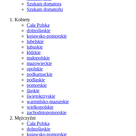
Szukam domatora
Szukam domatorki
Kobiety
Cała Polska
dolnośląskie
kujawsko-pomorskie
lubelskie
lubuskie
łódzkie
małopolskie
mazowieckie
opolskie
podkarpackie
podlaskie
pomorskie
śląskie
świętokrzyskie
warmińsko-mazurskie
wielkopolskie
zachodniopomorskie
Mężczyźni
Cała Polska
dolnośląskie
kujawsko-pomorskie