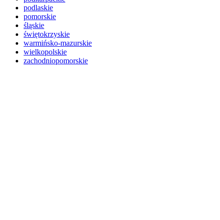
podlaskie
pomorskie
śląskie
świętokrzyskie
warmińsko-mazurskie
wielkopolskie
zachodniopomorskie