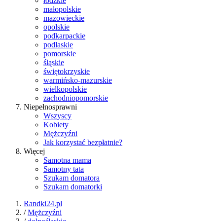
łódzkie
małopolskie
mazowieckie
opolskie
podkarpackie
podlaskie
pomorskie
śląskie
świętokrzyskie
warmińsko-mazurskie
wielkopolskie
zachodniopomorskie
Niepełnosprawni
Wszyscy
Kobiety
Mężczyźni
Jak korzystać bezpłatnie?
Więcej
Samotna mama
Samotny tata
Szukam domatora
Szukam domatorki
Randki24.pl
/
Mężczyźni