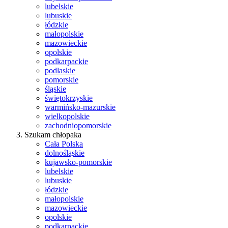
lubelskie
lubuskie
łódzkie
małopolskie
mazowieckie
opolskie
podkarpackie
podlaskie
pomorskie
śląskie
świętokrzyskie
warmińsko-mazurskie
wielkopolskie
zachodniopomorskie
Szukam chłopaka
Cała Polska
dolnośląskie
kujawsko-pomorskie
lubelskie
lubuskie
łódzkie
małopolskie
mazowieckie
opolskie
podkarpackie