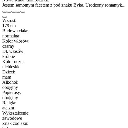
Jestem samotnym facetem z pod znaku Byka. Urodzony romantyk...
Wzrost:
179 cm
Budowa ciała:
normalna
Kolor włósów:
czarny
Dł. włosów:
krótkie
Kolor oczu:
niebieskie
Dzieci:
mam
Alkohol:
obojętny
Papierosy:
obojętny
Religia:
ateizm
Wykształcenie:
zawodowe
Znak zodiaku: