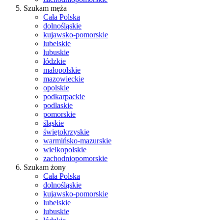
Szukam męża
Cała Polska
dolnośląskie
kujawsko-pomorskie
lubelskie
lubuskie
łódzkie
małopolskie
mazowieckie
opolskie
podkarpackie
podlaskie
pomorskie
śląskie
świętokrzyskie
warmińsko-mazurskie
wielkopolskie
zachodniopomorskie
Szukam żony
Cała Polska
dolnośląskie
kujawsko-pomorskie
lubelskie
lubuskie