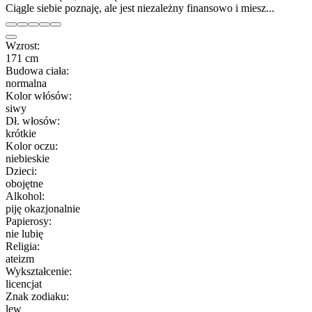
Ciągle siebie poznaję, ale jest niezależny finansowo i miesz...
Wzrost:
171 cm
Budowa ciała:
normalna
Kolor włósów:
siwy
Dł. włosów:
krótkie
Kolor oczu:
niebieskie
Dzieci:
obojętne
Alkohol:
piję okazjonalnie
Papierosy:
nie lubię
Religia:
ateizm
Wykształcenie:
licencjat
Znak zodiaku:
lew