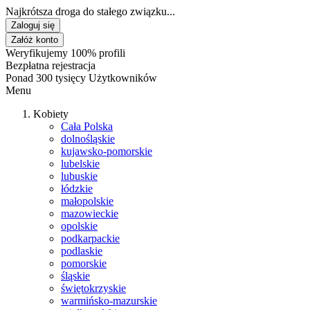
Najkrótsza droga do stałego związku...
Zaloguj się
Załóż konto
Weryfikujemy 100% profili
Bezpłatna rejestracja
Ponad 300 tysięcy Użytkowników
Menu
Kobiety
Cała Polska
dolnośląskie
kujawsko-pomorskie
lubelskie
lubuskie
łódzkie
małopolskie
mazowieckie
opolskie
podkarpackie
podlaskie
pomorskie
śląskie
świętokrzyskie
warmińsko-mazurskie