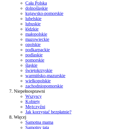
Cała Polska
dolnośląskie
kujawsko-pomorskie
lubelskie
lubuskie
łódzkie
małopolskie
mazowieckie
opolskie
podkarpackie
podlaskie
pomorskie
śląskie
świętokrzyskie
warmińsko-mazurskie
wielkopolskie
zachodniopomorskie
Niepełnosprawni
Wszyscy
Kobiety
Mężczyźni
Jak korzystać bezpłatnie?
Więcej
Samotna mama
Samotny tata