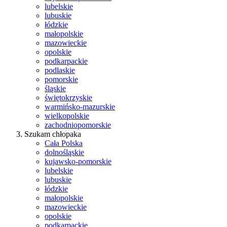
lubelskie
lubuskie
łódzkie
małopolskie
mazowieckie
opolskie
podkarpackie
podlaskie
pomorskie
śląskie
świętokrzyskie
warmińsko-mazurskie
wielkopolskie
zachodniopomorskie
Szukam chłopaka
Cała Polska
dolnośląskie
kujawsko-pomorskie
lubelskie
lubuskie
łódzkie
małopolskie
mazowieckie
opolskie
podkarpackie