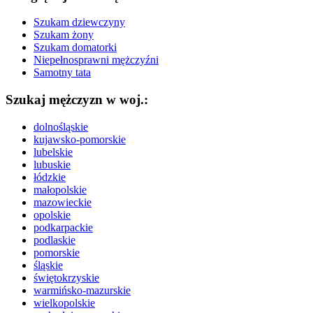
Szukam dziewczyny
Szukam żony
Szukam domatorki
Niepełnosprawni mężczyźni
Samotny tata
Szukaj mężczyzn w woj.:
dolnośląskie
kujawsko-pomorskie
lubelskie
lubuskie
łódzkie
małopolskie
mazowieckie
opolskie
podkarpackie
podlaskie
pomorskie
śląskie
świętokrzyskie
warmińsko-mazurskie
wielkopolskie