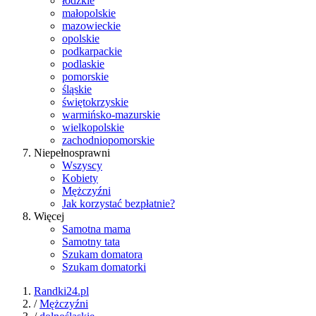
łódzkie
małopolskie
mazowieckie
opolskie
podkarpackie
podlaskie
pomorskie
śląskie
świętokrzyskie
warmińsko-mazurskie
wielkopolskie
zachodniopomorskie
Niepełnosprawni
Wszyscy
Kobiety
Mężczyźni
Jak korzystać bezpłatnie?
Więcej
Samotna mama
Samotny tata
Szukam domatora
Szukam domatorki
Randki24.pl
/
Mężczyźni