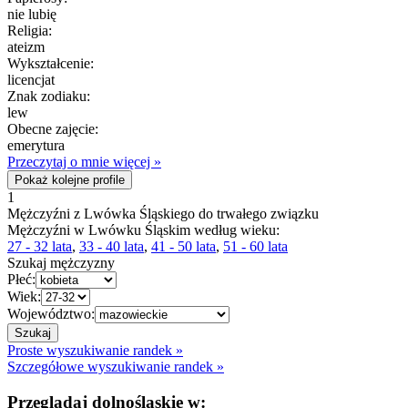
nie lubię
Religia:
ateizm
Wykształcenie:
licencjat
Znak zodiaku:
lew
Obecne zajęcie:
emerytura
Przeczytaj o mnie więcej »
Pokaż kolejne profile
1
Mężczyźni z Lwówka Śląskiego do trwałego związku
Mężczyźni w Lwówku Śląskim według wieku:
27 - 32 lata
,
33 - 40 lata
,
41 - 50 lata
,
51 - 60 lata
Szukaj mężczyzny
Płeć:
Wiek:
Województwo:
Proste wyszukiwanie randek »
Szczegółowe wyszukiwanie randek »
Przeglądaj dolnośląskie w: