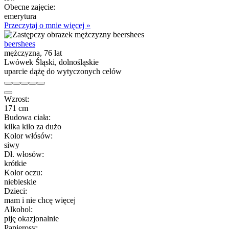
Obecne zajęcie:
emerytura
Przeczytaj o mnie więcej »
beershees
mężczyzna, 76 lat
Lwówek Śląski, dolnośląskie
uparcie dążę do wytyczonych celów
Wzrost:
171 cm
Budowa ciała:
kilka kilo za dużo
Kolor włósów:
siwy
Dł. włosów:
krótkie
Kolor oczu:
niebieskie
Dzieci:
mam i nie chcę więcej
Alkohol:
piję okazjonalnie
Papierosy: