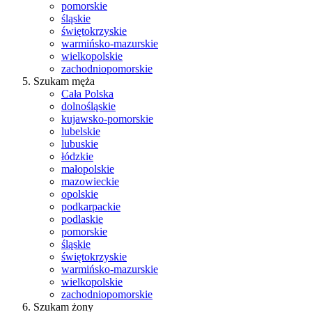
pomorskie
śląskie
świętokrzyskie
warmińsko-mazurskie
wielkopolskie
zachodniopomorskie
Szukam męża
Cała Polska
dolnośląskie
kujawsko-pomorskie
lubelskie
lubuskie
łódzkie
małopolskie
mazowieckie
opolskie
podkarpackie
podlaskie
pomorskie
śląskie
świętokrzyskie
warmińsko-mazurskie
wielkopolskie
zachodniopomorskie
Szukam żony