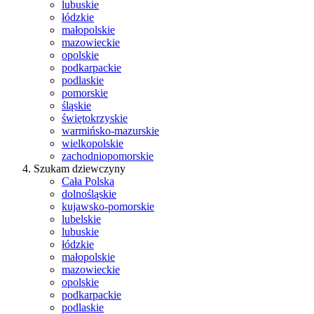
lubuskie
łódzkie
małopolskie
mazowieckie
opolskie
podkarpackie
podlaskie
pomorskie
śląskie
świętokrzyskie
warmińsko-mazurskie
wielkopolskie
zachodniopomorskie
Szukam dziewczyny
Cała Polska
dolnośląskie
kujawsko-pomorskie
lubelskie
lubuskie
łódzkie
małopolskie
mazowieckie
opolskie
podkarpackie
podlaskie