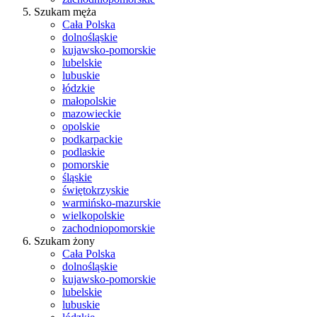
Szukam męża
Cała Polska
dolnośląskie
kujawsko-pomorskie
lubelskie
lubuskie
łódzkie
małopolskie
mazowieckie
opolskie
podkarpackie
podlaskie
pomorskie
śląskie
świętokrzyskie
warmińsko-mazurskie
wielkopolskie
zachodniopomorskie
Szukam żony
Cała Polska
dolnośląskie
kujawsko-pomorskie
lubelskie
lubuskie