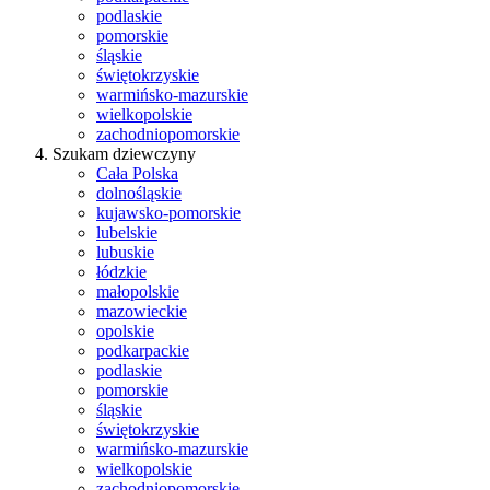
podlaskie
pomorskie
śląskie
świętokrzyskie
warmińsko-mazurskie
wielkopolskie
zachodniopomorskie
Szukam dziewczyny
Cała Polska
dolnośląskie
kujawsko-pomorskie
lubelskie
lubuskie
łódzkie
małopolskie
mazowieckie
opolskie
podkarpackie
podlaskie
pomorskie
śląskie
świętokrzyskie
warmińsko-mazurskie
wielkopolskie
zachodniopomorskie