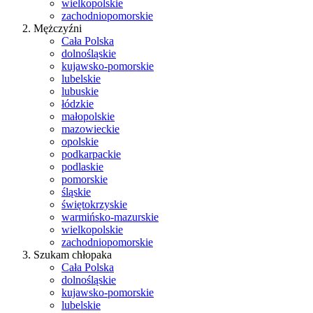
wielkopolskie
zachodniopomorskie
Mężczyźni
Cała Polska
dolnośląskie
kujawsko-pomorskie
lubelskie
lubuskie
łódzkie
małopolskie
mazowieckie
opolskie
podkarpackie
podlaskie
pomorskie
śląskie
świętokrzyskie
warmińsko-mazurskie
wielkopolskie
zachodniopomorskie
Szukam chłopaka
Cała Polska
dolnośląskie
kujawsko-pomorskie
lubelskie