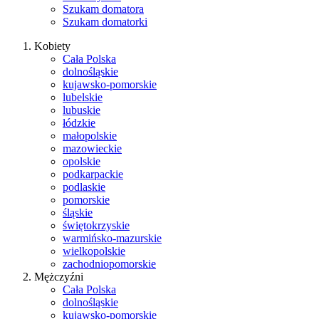
Szukam domatora
Szukam domatorki
Kobiety
Cała Polska
dolnośląskie
kujawsko-pomorskie
lubelskie
lubuskie
łódzkie
małopolskie
mazowieckie
opolskie
podkarpackie
podlaskie
pomorskie
śląskie
świętokrzyskie
warmińsko-mazurskie
wielkopolskie
zachodniopomorskie
Mężczyźni
Cała Polska
dolnośląskie
kujawsko-pomorskie