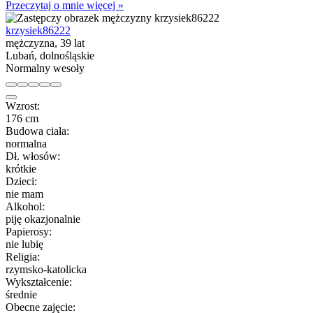
Przeczytaj o mnie więcej »
krzysiek86222
mężczyzna, 39 lat
Lubań, dolnośląskie
Normalny wesoły
Wzrost:
176 cm
Budowa ciała:
normalna
Dł. włosów:
krótkie
Dzieci:
nie mam
Alkohol:
piję okazjonalnie
Papierosy:
nie lubię
Religia:
rzymsko-katolicka
Wykształcenie:
średnie
Obecne zajęcie: