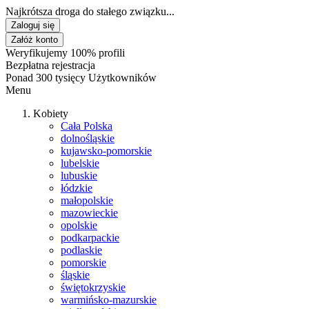
Najkrótsza droga do stałego związku...
Zaloguj się
Załóż konto
Weryfikujemy 100% profili
Bezpłatna rejestracja
Ponad 300 tysięcy Użytkowników
Menu
Kobiety
Cała Polska
dolnośląskie
kujawsko-pomorskie
lubelskie
lubuskie
łódzkie
małopolskie
mazowieckie
opolskie
podkarpackie
podlaskie
pomorskie
śląskie
świętokrzyskie
warmińsko-mazurskie