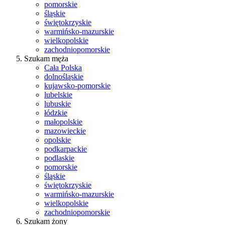
pomorskie
śląskie
świętokrzyskie
warmińsko-mazurskie
wielkopolskie
zachodniopomorskie
Szukam męża
Cała Polska
dolnośląskie
kujawsko-pomorskie
lubelskie
lubuskie
łódzkie
małopolskie
mazowieckie
opolskie
podkarpackie
podlaskie
pomorskie
śląskie
świętokrzyskie
warmińsko-mazurskie
wielkopolskie
zachodniopomorskie
Szukam żony