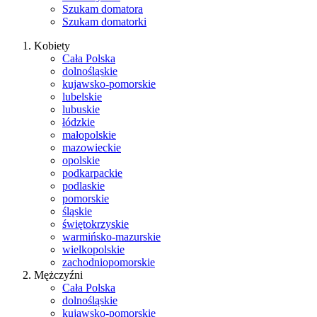
Szukam domatora
Szukam domatorki
Kobiety
Cała Polska
dolnośląskie
kujawsko-pomorskie
lubelskie
lubuskie
łódzkie
małopolskie
mazowieckie
opolskie
podkarpackie
podlaskie
pomorskie
śląskie
świętokrzyskie
warmińsko-mazurskie
wielkopolskie
zachodniopomorskie
Mężczyźni
Cała Polska
dolnośląskie
kujawsko-pomorskie