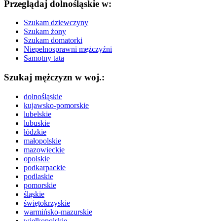
Przeglądaj dolnośląskie w:
Szukam dziewczyny
Szukam żony
Szukam domatorki
Niepełnosprawni mężczyźni
Samotny tata
Szukaj mężczyzn w woj.:
dolnośląskie
kujawsko-pomorskie
lubelskie
lubuskie
łódzkie
małopolskie
mazowieckie
opolskie
podkarpackie
podlaskie
pomorskie
śląskie
świętokrzyskie
warmińsko-mazurskie
wielkopolskie