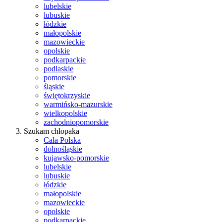
lubelskie
lubuskie
łódzkie
małopolskie
mazowieckie
opolskie
podkarpackie
podlaskie
pomorskie
śląskie
świętokrzyskie
warmińsko-mazurskie
wielkopolskie
zachodniopomorskie
Szukam chłopaka
Cała Polska
dolnośląskie
kujawsko-pomorskie
lubelskie
lubuskie
łódzkie
małopolskie
mazowieckie
opolskie
podkarpackie