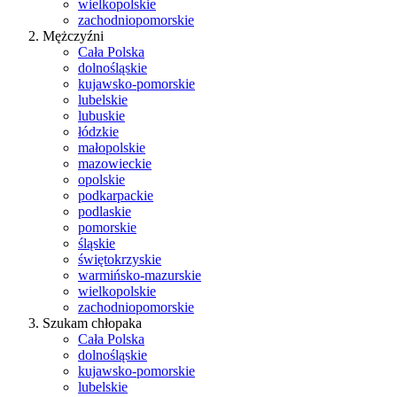
wielkopolskie
zachodniopomorskie
Mężczyźni
Cała Polska
dolnośląskie
kujawsko-pomorskie
lubelskie
lubuskie
łódzkie
małopolskie
mazowieckie
opolskie
podkarpackie
podlaskie
pomorskie
śląskie
świętokrzyskie
warmińsko-mazurskie
wielkopolskie
zachodniopomorskie
Szukam chłopaka
Cała Polska
dolnośląskie
kujawsko-pomorskie
lubelskie