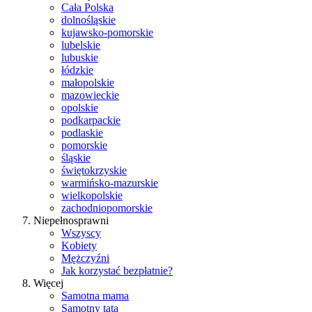
Cała Polska
dolnośląskie
kujawsko-pomorskie
lubelskie
lubuskie
łódzkie
małopolskie
mazowieckie
opolskie
podkarpackie
podlaskie
pomorskie
śląskie
świętokrzyskie
warmińsko-mazurskie
wielkopolskie
zachodniopomorskie
Niepełnosprawni
Wszyscy
Kobiety
Mężczyźni
Jak korzystać bezpłatnie?
Więcej
Samotna mama
Samotny tata