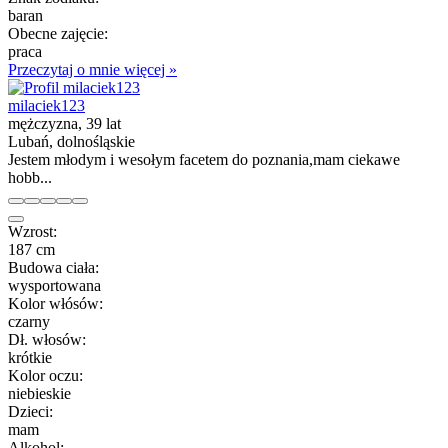
baran
Obecne zajęcie:
praca
Przeczytaj o mnie więcej »
milaciek123
mężczyzna, 39 lat
Lubań, dolnośląskie
Jestem młodym i wesołym facetem do poznania,mam ciekawe
hobb...
Wzrost:
187 cm
Budowa ciała:
wysportowana
Kolor włósów:
czarny
Dł. włosów:
krótkie
Kolor oczu:
niebieskie
Dzieci:
mam
Alkohol: