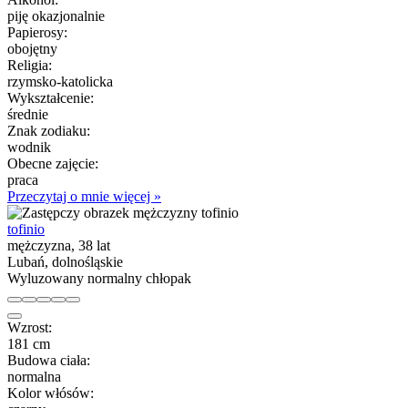
piję okazjonalnie
Papierosy:
obojętny
Religia:
rzymsko-katolicka
Wykształcenie:
średnie
Znak zodiaku:
wodnik
Obecne zajęcie:
praca
Przeczytaj o mnie więcej »
tofinio
mężczyzna, 38 lat
Lubań, dolnośląskie
Wyluzowany normalny chłopak
Wzrost:
181 cm
Budowa ciała:
normalna
Kolor włósów: