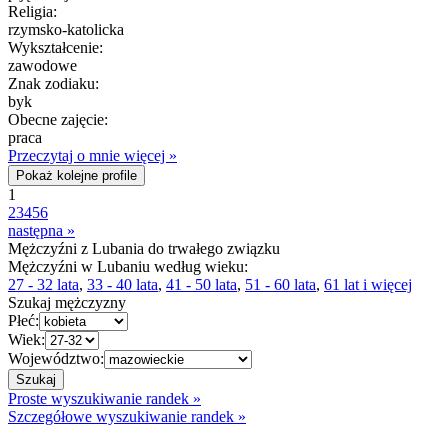
Religia:
rzymsko-katolicka
Wykształcenie:
zawodowe
Znak zodiaku:
byk
Obecne zajęcie:
praca
Przeczytaj o mnie więcej »
Pokaż kolejne profile
1
2
3
4
5
6
następna »
Mężczyźni z Lubania do trwałego związku
Mężczyźni w Lubaniu według wieku:
27 - 32 lata
,
33 - 40 lata
,
41 - 50 lata
,
51 - 60 lata
,
61 lat i więcej
Szukaj mężczyzny
Płeć:
Wiek:
Województwo:
Proste wyszukiwanie randek »
Szczegółowe wyszukiwanie randek »