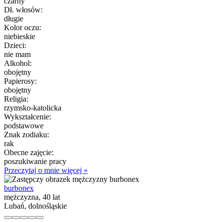
czarny
Dł. włosów:
długie
Kolor oczu:
niebieskie
Dzieci:
nie mam
Alkohol:
obojętny
Papierosy:
obojętny
Religia:
rzymsko-katolicka
Wykształcenie:
podstawowe
Znak zodiaku:
rak
Obecne zajęcie:
poszukiwanie pracy
Przeczytaj o mnie więcej »
burbonex
mężczyzna, 40 lat
Lubań, dolnośląskie