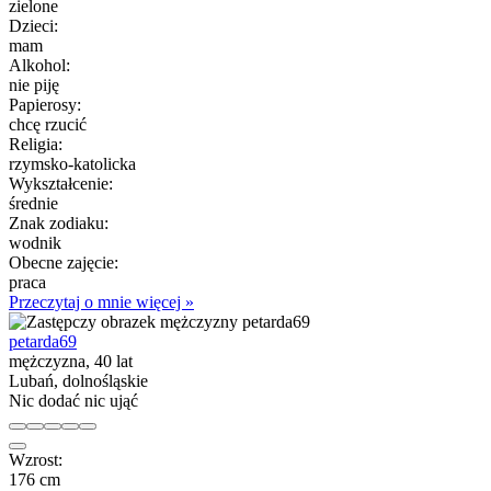
zielone
Dzieci:
mam
Alkohol:
nie piję
Papierosy:
chcę rzucić
Religia:
rzymsko-katolicka
Wykształcenie:
średnie
Znak zodiaku:
wodnik
Obecne zajęcie:
praca
Przeczytaj o mnie więcej »
petarda69
mężczyzna, 40 lat
Lubań, dolnośląskie
Nic dodać nic ująć
Wzrost:
176 cm