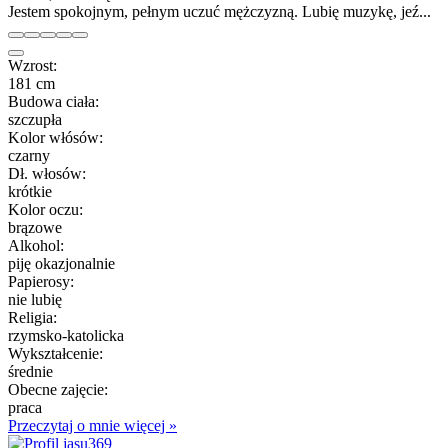
Jestem spokojnym, pełnym uczuć mężczyzną. Lubię muzykę, jeź...
Wzrost:
181 cm
Budowa ciała:
szczupła
Kolor włósów:
czarny
Dł. włosów:
krótkie
Kolor oczu:
brązowe
Alkohol:
piję okazjonalnie
Papierosy:
nie lubię
Religia:
rzymsko-katolicka
Wykształcenie:
średnie
Obecne zajęcie:
praca
Przeczytaj o mnie więcej »