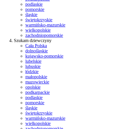
podlaskie
pomorskie
śląskie
świętokrzyskie
warmińsko-mazurskie
wielkopolskie
zachodniopomorskie
Szukam dziewczyny
Cała Polska
dolnośląskie
kujawsko-pomorskie
lubelskie
lubuskie
łódzkie
małopolskie
mazowieckie
opolskie
podkarpackie
podlaskie
pomorskie
śląskie
świętokrzyskie
warmińsko-mazurskie
wielkopolskie
zachodniopomorskie