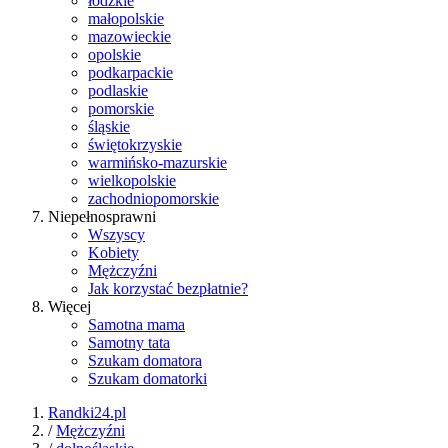
łódzkie
małopolskie
mazowieckie
opolskie
podkarpackie
podlaskie
pomorskie
śląskie
świętokrzyskie
warmińsko-mazurskie
wielkopolskie
zachodniopomorskie
Niepełnosprawni
Wszyscy
Kobiety
Mężczyźni
Jak korzystać bezpłatnie?
Więcej
Samotna mama
Samotny tata
Szukam domatora
Szukam domatorki
Randki24.pl
/
Mężczyźni