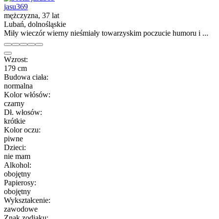
jasu369
mężczyzna, 37 lat
Lubań, dolnośląskie
Miły wieczór wierny nieśmiały towarzyskim poczucie humoru i ...
Wzrost:
179 cm
Budowa ciała:
normalna
Kolor włósów:
czarny
Dł. włosów:
krótkie
Kolor oczu:
piwne
Dzieci:
nie mam
Alkohol:
obojętny
Papierosy:
obojętny
Wykształcenie:
zawodowe
Znak zodiaku: