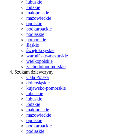
lubuskie
łódzkie
małopolskie
mazowieckie
opolskie
podkarpackie
podlaskie
pomorskie
śląskie
świętokrzyskie
warmińsko-mazurskie
wielkopolskie
zachodniopomorskie
Szukam dziewczyny
Cała Polska
dolnośląskie
kujawsko-pomorskie
lubelskie
lubuskie
łódzkie
małopolskie
mazowieckie
opolskie
podkarpackie
podlaskie