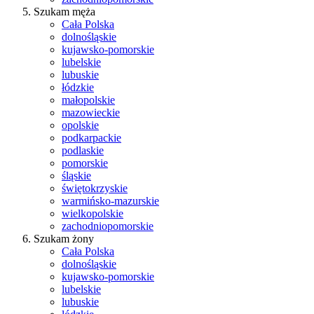
Szukam męża
Cała Polska
dolnośląskie
kujawsko-pomorskie
lubelskie
lubuskie
łódzkie
małopolskie
mazowieckie
opolskie
podkarpackie
podlaskie
pomorskie
śląskie
świętokrzyskie
warmińsko-mazurskie
wielkopolskie
zachodniopomorskie
Szukam żony
Cała Polska
dolnośląskie
kujawsko-pomorskie
lubelskie
lubuskie