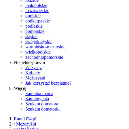
łódzkie
małopolskie
mazowieckie
opolskie
podkarpackie
podlaskie
pomorskie
śląskie
świętokrzyskie
warmińsko-mazurskie
wielkopolskie
zachodniopomorskie
Niepełnosprawni
Wszyscy
Kobiety
Mężczyźni
Jak korzystać bezpłatnie?
Więcej
Samotna mama
Samotny tata
Szukam domatora
Szukam domatorki
Randki24.pl
/
Mężczyźni