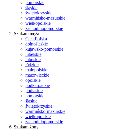
pomorskie
śląskie
świętokrzyskie
warmińsko-mazurskie
wielkopolskie
zachodniopomorskie
Szukam męża
Cała Polska
dolnośląskie
kujawsko-pomorskie
lubelskie
lubuskie
łódzkie
małopolskie
mazowieckie
opolskie
podkarpackie
podlaskie
pomorskie
śląskie
świętokrzyskie
warmińsko-mazurskie
wielkopolskie
zachodniopomorskie
Szukam żony