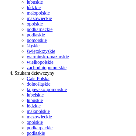
lubuskie
łódzkie
małopolskie
mazowieckie
opolskie
podkarpackie
podlaskie
pomorskie
śląskie
świętokrzyskie
warmińsko-mazurskie
wielkopolskie
zachodniopomorskie
Szukam dziewczyny
Cała Polska
dolnośląskie
kujawsko-pomorskie
lubelskie
lubuskie
łódzkie
małopolskie
mazowieckie
opolskie
podkarpackie
podlaskie