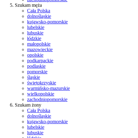
Szukam męża
Cała Polska
dolnośląskie
kujawsko-pomorskie
lubelskie
lubuskie
łódzkie
małopolskie
mazowieckie
opolskie
podkarpackie
podlaskie
pomorskie
śląskie
świętokrzyskie
warmińsko-mazurskie
wielkopolskie
zachodniopomorskie
Szukam żony
Cała Polska
dolnośląskie
kujawsko-pomorskie
lubelskie
lubuskie