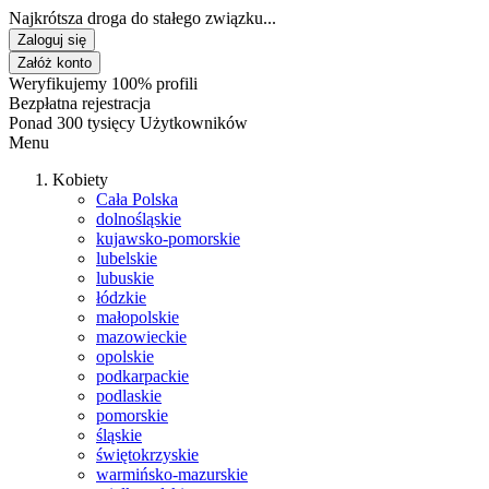
Najkrótsza droga do stałego związku...
Zaloguj się
Załóż konto
Weryfikujemy 100% profili
Bezpłatna rejestracja
Ponad 300 tysięcy Użytkowników
Menu
Kobiety
Cała Polska
dolnośląskie
kujawsko-pomorskie
lubelskie
lubuskie
łódzkie
małopolskie
mazowieckie
opolskie
podkarpackie
podlaskie
pomorskie
śląskie
świętokrzyskie
warmińsko-mazurskie