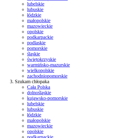
lubelskie
lubuskie
łódzkie
małopolskie
mazowieckie
opolskie
podkarpackie
podlaskie
pomorskie
śląskie
świętokrzyskie
warmińsko-mazurskie
wielkopolskie
zachodniopomorskie
Szukam chłopaka
Cała Polska
dolnośląskie
kujawsko-pomorskie
lubelskie
lubuskie
łódzkie
małopolskie
mazowieckie
opolskie
podkarpackie