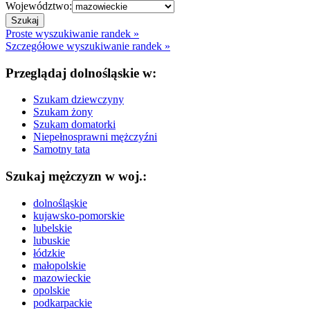
Województwo:
Proste wyszukiwanie randek »
Szczegółowe wyszukiwanie randek »
Przeglądaj dolnośląskie w:
Szukam dziewczyny
Szukam żony
Szukam domatorki
Niepełnosprawni mężczyźni
Samotny tata
Szukaj mężczyzn w woj.:
dolnośląskie
kujawsko-pomorskie
lubelskie
lubuskie
łódzkie
małopolskie
mazowieckie
opolskie
podkarpackie