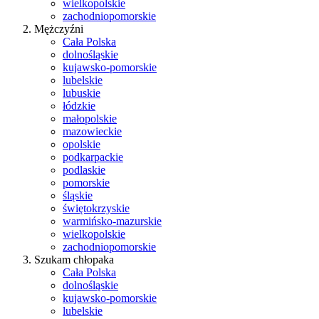
wielkopolskie
zachodniopomorskie
Mężczyźni
Cała Polska
dolnośląskie
kujawsko-pomorskie
lubelskie
lubuskie
łódzkie
małopolskie
mazowieckie
opolskie
podkarpackie
podlaskie
pomorskie
śląskie
świętokrzyskie
warmińsko-mazurskie
wielkopolskie
zachodniopomorskie
Szukam chłopaka
Cała Polska
dolnośląskie
kujawsko-pomorskie
lubelskie