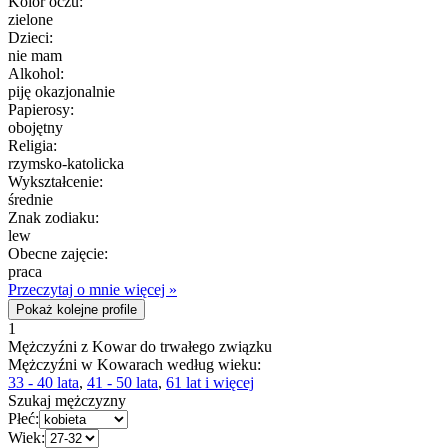
Kolor oczu:
zielone
Dzieci:
nie mam
Alkohol:
piję okazjonalnie
Papierosy:
obojętny
Religia:
rzymsko-katolicka
Wykształcenie:
średnie
Znak zodiaku:
lew
Obecne zajęcie:
praca
Przeczytaj o mnie więcej »
Pokaż kolejne profile
1
Mężczyźni z Kowar do trwałego związku
Mężczyźni w Kowarach według wieku:
33 - 40 lata
,
41 - 50 lata
,
61 lat i więcej
Szukaj mężczyzny
Płeć:
Wiek: