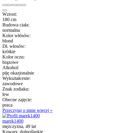
Wzrost:
180 cm
Budowa ciała:
normalna
Kolor włósów:
blond
Dł. włosów:
krótkie
Kolor oczu:
brązowe
Alkohol:
piję okazjonalnie
Wykształcenie:
zawodowe
Znak zodiaku:
lew
Obecne zajęcie:
praca
Przeczytaj o mnie więcej »
marek1400
mężczyzna, 49 lat
Kowary, dolnośląskie