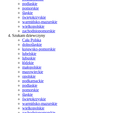
podlaskie
pomorskie
śląskie
świętokrzyskie
warmińsko-mazurskie
wielkopolskie
zachodniopomorskie
Szukam dziewczyny
Cała Polska
dolnośląskie
kujawsko-pomorskie
lubelskie
lubuskie
łódzkie
małopolskie
mazowieckie
opolskie
podkarpackie
podlaskie
pomorskie
śląskie
świętokrzyskie
warmińsko-mazurskie
wielkopolskie
zachodniopomorskie