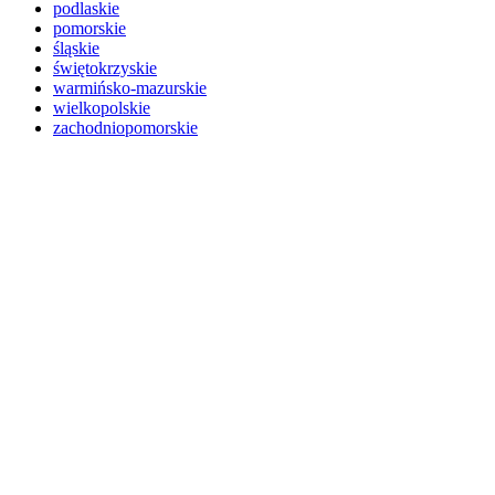
podlaskie
pomorskie
śląskie
świętokrzyskie
warmińsko-mazurskie
wielkopolskie
zachodniopomorskie