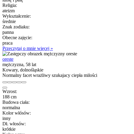
Religia:
ateizm
Wykształcenie:
średnie
Znak zodiaku:
panna
Obecne zajęcie:
praca
Przeczytaj o mnie więcej »
oreste
mężczyzna, 58 lat
Kowary, dolnośląskie
Normalny facet wrażliwy szukajacy ciepła milości
Wzrost:
188 cm
Budowa ciała:
normalna
Kolor włósów:
inny
Dł. włosów:
krótkie