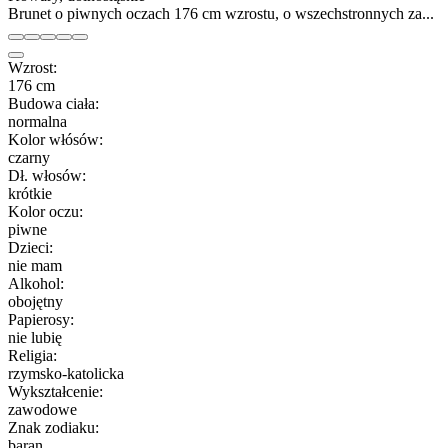
Brunet o piwnych oczach 176 cm wzrostu, o wszechstronnych za...
Wzrost:
176 cm
Budowa ciała:
normalna
Kolor włósów:
czarny
Dł. włosów:
krótkie
Kolor oczu:
piwne
Dzieci:
nie mam
Alkohol:
obojętny
Papierosy:
nie lubię
Religia:
rzymsko-katolicka
Wykształcenie:
zawodowe
Znak zodiaku:
baran