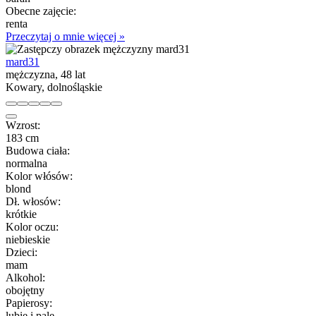
Obecne zajęcie:
renta
Przeczytaj o mnie więcej »
mard31
mężczyzna, 48 lat
Kowary, dolnośląskie
Wzrost:
183 cm
Budowa ciała:
normalna
Kolor włósów:
blond
Dł. włosów:
krótkie
Kolor oczu:
niebieskie
Dzieci:
mam
Alkohol:
obojętny
Papierosy:
lubię i palę