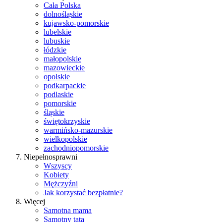
Cała Polska
dolnośląskie
kujawsko-pomorskie
lubelskie
lubuskie
łódzkie
małopolskie
mazowieckie
opolskie
podkarpackie
podlaskie
pomorskie
śląskie
świętokrzyskie
warmińsko-mazurskie
wielkopolskie
zachodniopomorskie
Niepełnosprawni
Wszyscy
Kobiety
Mężczyźni
Jak korzystać bezpłatnie?
Więcej
Samotna mama
Samotny tata