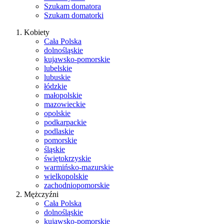
Szukam domatora
Szukam domatorki
Kobiety
Cała Polska
dolnośląskie
kujawsko-pomorskie
lubelskie
lubuskie
łódzkie
małopolskie
mazowieckie
opolskie
podkarpackie
podlaskie
pomorskie
śląskie
świętokrzyskie
warmińsko-mazurskie
wielkopolskie
zachodniopomorskie
Mężczyźni
Cała Polska
dolnośląskie
kujawsko-pomorskie