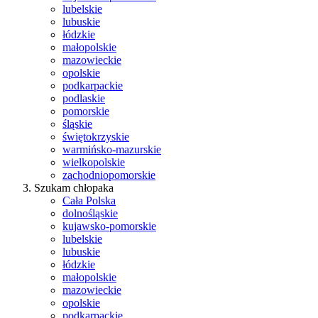
lubelskie
lubuskie
łódzkie
małopolskie
mazowieckie
opolskie
podkarpackie
podlaskie
pomorskie
śląskie
świętokrzyskie
warmińsko-mazurskie
wielkopolskie
zachodniopomorskie
Szukam chłopaka
Cała Polska
dolnośląskie
kujawsko-pomorskie
lubelskie
lubuskie
łódzkie
małopolskie
mazowieckie
opolskie
podkarpackie