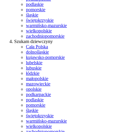
podlaskie
pomorskie
śląskie
świętokrzyskie
warmińsko-mazurskie
wielkopolskie
zachodniopomorskie
Szukam dziewczyny
Cała Polska
dolnośląskie
kujawsko-pomorskie
lubelskie
lubuskie
łódzkie
małopolskie
mazowieckie
opolskie
podkarpackie
podlaskie
pomorskie
śląskie
świętokrzyskie
warmińsko-mazurskie
wielkopolskie
zachodniopomorskie