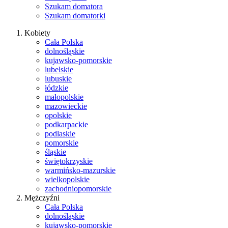
Szukam domatora
Szukam domatorki
Kobiety
Cała Polska
dolnośląskie
kujawsko-pomorskie
lubelskie
lubuskie
łódzkie
małopolskie
mazowieckie
opolskie
podkarpackie
podlaskie
pomorskie
śląskie
świętokrzyskie
warmińsko-mazurskie
wielkopolskie
zachodniopomorskie
Mężczyźni
Cała Polska
dolnośląskie
kujawsko-pomorskie