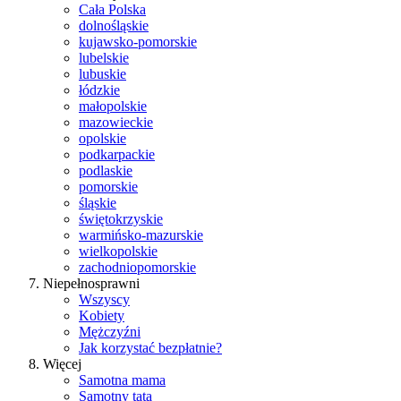
Cała Polska
dolnośląskie
kujawsko-pomorskie
lubelskie
lubuskie
łódzkie
małopolskie
mazowieckie
opolskie
podkarpackie
podlaskie
pomorskie
śląskie
świętokrzyskie
warmińsko-mazurskie
wielkopolskie
zachodniopomorskie
Niepełnosprawni
Wszyscy
Kobiety
Mężczyźni
Jak korzystać bezpłatnie?
Więcej
Samotna mama
Samotny tata