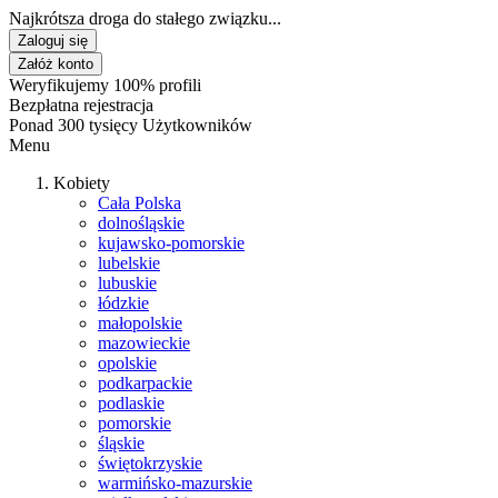
Najkrótsza droga do stałego związku...
Zaloguj się
Załóż konto
Weryfikujemy 100% profili
Bezpłatna rejestracja
Ponad 300 tysięcy Użytkowników
Menu
Kobiety
Cała Polska
dolnośląskie
kujawsko-pomorskie
lubelskie
lubuskie
łódzkie
małopolskie
mazowieckie
opolskie
podkarpackie
podlaskie
pomorskie
śląskie
świętokrzyskie
warmińsko-mazurskie