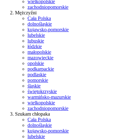
wielkopolskie
zachodniopomorskie
Mężczyźni
Cała Polska
dolnośląskie
kujawsko-pomorskie
lubelskie
lubuskie
łódzkie
małopolskie
mazowieckie
opolskie
podkarpackie
podlaskie
pomorskie
śląskie
świętokrzyskie
warmińsko-mazurskie
wielkopolskie
zachodniopomorskie
Szukam chłopaka
Cała Polska
dolnośląskie
kujawsko-pomorskie
lubelskie