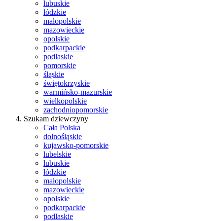
lubuskie
łódzkie
małopolskie
mazowieckie
opolskie
podkarpackie
podlaskie
pomorskie
śląskie
świętokrzyskie
warmińsko-mazurskie
wielkopolskie
zachodniopomorskie
Szukam dziewczyny
Cała Polska
dolnośląskie
kujawsko-pomorskie
lubelskie
lubuskie
łódzkie
małopolskie
mazowieckie
opolskie
podkarpackie
podlaskie