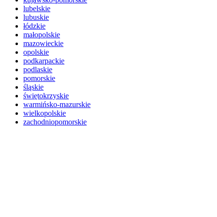
lubelskie
lubuskie
łódzkie
małopolskie
mazowieckie
opolskie
podkarpackie
podlaskie
pomorskie
śląskie
świętokrzyskie
warmińsko-mazurskie
wielkopolskie
zachodniopomorskie