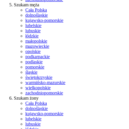
Szukam męża
Cała Polska
dolnośląskie
kujawsko-pomorskie
lubelskie
lubuskie
łódzkie
małopolskie
mazowieckie
opolskie
podkarpackie
podlaskie
pomorskie
śląskie
świętokrzyskie
warmińsko-mazurskie
wielkopolskie
zachodniopomorskie
Szukam żony
Cała Polska
dolnośląskie
kujawsko-pomorskie
lubelskie
lubuskie