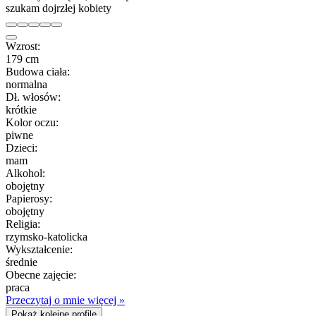
szukam dojrzłej kobiety
Wzrost:
179 cm
Budowa ciała:
normalna
Dł. włosów:
krótkie
Kolor oczu:
piwne
Dzieci:
mam
Alkohol:
obojętny
Papierosy:
obojętny
Religia:
rzymsko-katolicka
Wykształcenie:
średnie
Obecne zajęcie:
praca
Przeczytaj o mnie więcej »
Pokaż kolejne profile