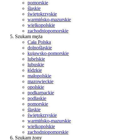
pomorskie
śląskie
świętokrzyskie
warmińsko-mazurskie
wielkopolskie
zachodniopomorskie
Szukam męża
Cała Polska
dolnośląskie
kujawsko-pomorskie
lubelskie
lubuskie
łódzkie
małopolskie
mazowieckie
opolskie
podkarpackie
podlaskie
pomorskie
śląskie
świętokrzyskie
warmińsko-mazurskie
wielkopolskie
zachodniopomorskie
Szukam żony