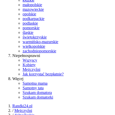
łódzkie
małopolskie
mazowieckie
opolskie
podkarpackie
podlaskie
pomorskie
śląskie
świętokrzyskie
warmińsko-mazurskie
wielkopolskie
zachodniopomorskie
Niepełnosprawni
Wszyscy
Kobiety
Mężczyźni
Jak korzystać bezpłatnie?
Więcej
Samotna mama
Samotny tata
Szukam domatora
Szukam domatorki
Randki24.pl
/
Mężczyźni