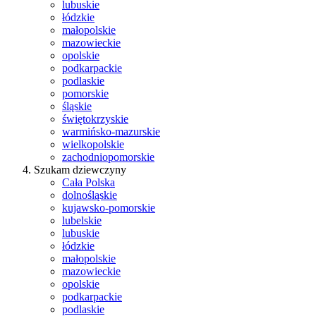
lubuskie
łódzkie
małopolskie
mazowieckie
opolskie
podkarpackie
podlaskie
pomorskie
śląskie
świętokrzyskie
warmińsko-mazurskie
wielkopolskie
zachodniopomorskie
Szukam dziewczyny
Cała Polska
dolnośląskie
kujawsko-pomorskie
lubelskie
lubuskie
łódzkie
małopolskie
mazowieckie
opolskie
podkarpackie
podlaskie