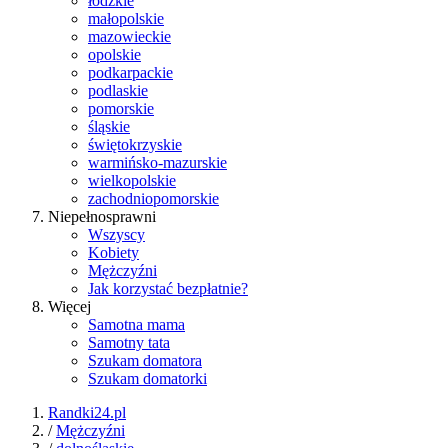
łódzkie
małopolskie
mazowieckie
opolskie
podkarpackie
podlaskie
pomorskie
śląskie
świętokrzyskie
warmińsko-mazurskie
wielkopolskie
zachodniopomorskie
Niepełnosprawni
Wszyscy
Kobiety
Mężczyźni
Jak korzystać bezpłatnie?
Więcej
Samotna mama
Samotny tata
Szukam domatora
Szukam domatorki
Randki24.pl
/
Mężczyźni