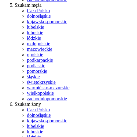
Szukam męża
Cała Polska
dolnośląskie
kujawsko-pomorskie
lubelskie
lubuskie
łódzkie
małopolskie
mazowieckie
opolskie
podkarpackie
podlaskie
pomorskie
śląskie
świętokrzyskie
warmińsko-mazurskie
wielkopolskie
zachodniopomorskie
Szukam żony
Cała Polska
dolnośląskie
kujawsko-pomorskie
lubelskie
lubuskie