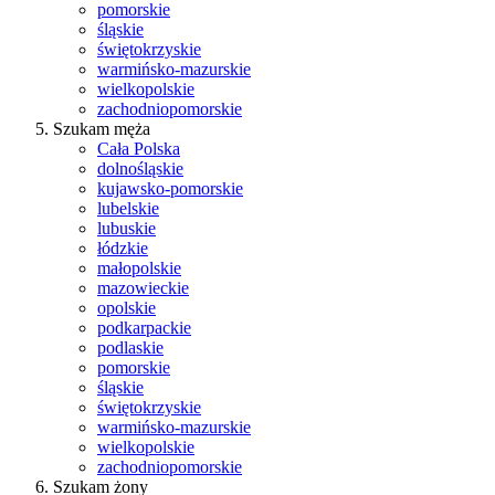
pomorskie
śląskie
świętokrzyskie
warmińsko-mazurskie
wielkopolskie
zachodniopomorskie
Szukam męża
Cała Polska
dolnośląskie
kujawsko-pomorskie
lubelskie
lubuskie
łódzkie
małopolskie
mazowieckie
opolskie
podkarpackie
podlaskie
pomorskie
śląskie
świętokrzyskie
warmińsko-mazurskie
wielkopolskie
zachodniopomorskie
Szukam żony