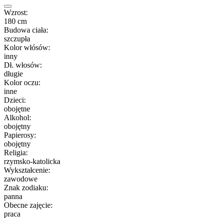
Wzrost:
180 cm
Budowa ciała:
szczupła
Kolor włósów:
inny
Dł. włosów:
długie
Kolor oczu:
inne
Dzieci:
obojętne
Alkohol:
obojętny
Papierosy:
obojętny
Religia:
rzymsko-katolicka
Wykształcenie:
zawodowe
Znak zodiaku:
panna
Obecne zajęcie:
praca