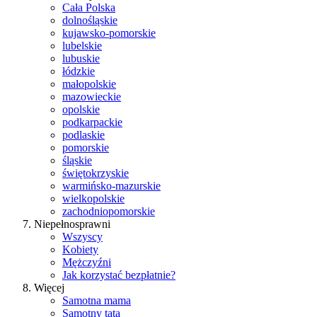
Cała Polska
dolnośląskie
kujawsko-pomorskie
lubelskie
lubuskie
łódzkie
małopolskie
mazowieckie
opolskie
podkarpackie
podlaskie
pomorskie
śląskie
świętokrzyskie
warmińsko-mazurskie
wielkopolskie
zachodniopomorskie
Niepełnosprawni
Wszyscy
Kobiety
Mężczyźni
Jak korzystać bezpłatnie?
Więcej
Samotna mama
Samotny tata