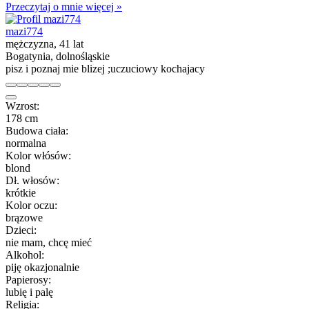
Przeczytaj o mnie więcej »
mazi774
mężczyzna, 41 lat
Bogatynia, dolnośląskie
pisz i poznaj mie blizej ;uczuciowy kochajacy
Wzrost:
178 cm
Budowa ciała:
normalna
Kolor włósów:
blond
Dł. włosów:
krótkie
Kolor oczu:
brązowe
Dzieci:
nie mam, chcę mieć
Alkohol:
piję okazjonalnie
Papierosy:
lubię i palę
Religia: