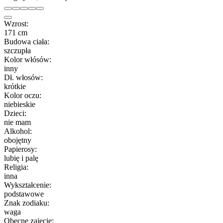
Wzrost:
171 cm
Budowa ciała:
szczupła
Kolor włósów:
inny
Dł. włosów:
krótkie
Kolor oczu:
niebieskie
Dzieci:
nie mam
Alkohol:
obojętny
Papierosy:
lubię i palę
Religia:
inna
Wykształcenie:
podstawowe
Znak zodiaku:
waga
Obecne zajęcie: