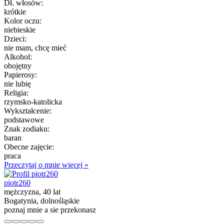
Dł. włosów:
krótkie
Kolor oczu:
niebieskie
Dzieci:
nie mam, chcę mieć
Alkohol:
obojętny
Papierosy:
nie lubię
Religia:
rzymsko-katolicka
Wykształcenie:
podstawowe
Znak zodiaku:
baran
Obecne zajęcie:
praca
Przeczytaj o mnie więcej »
piotr260
mężczyzna, 40 lat
Bogatynia, dolnośląskie
poznaj mnie a sie przekonasz