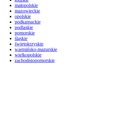
małopolskie
mazowieckie
opolskie
podkarpackie
podlaskie
pomorskie
śląskie
świętokrzyskie
warmińsko-mazurskie
wielkopolskie
zachodniopomorskie