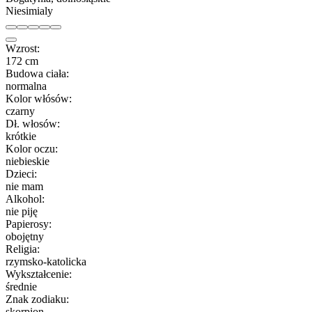
Niesimialy
Wzrost:
172 cm
Budowa ciała:
normalna
Kolor włósów:
czarny
Dł. włosów:
krótkie
Kolor oczu:
niebieskie
Dzieci:
nie mam
Alkohol:
nie piję
Papierosy:
obojętny
Religia:
rzymsko-katolicka
Wykształcenie:
średnie
Znak zodiaku:
skorpion