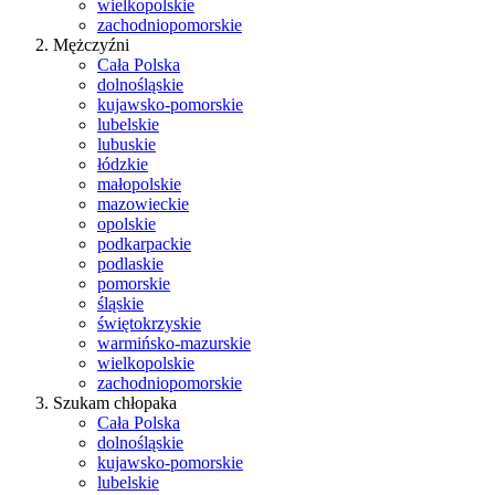
wielkopolskie
zachodniopomorskie
Mężczyźni
Cała Polska
dolnośląskie
kujawsko-pomorskie
lubelskie
lubuskie
łódzkie
małopolskie
mazowieckie
opolskie
podkarpackie
podlaskie
pomorskie
śląskie
świętokrzyskie
warmińsko-mazurskie
wielkopolskie
zachodniopomorskie
Szukam chłopaka
Cała Polska
dolnośląskie
kujawsko-pomorskie
lubelskie