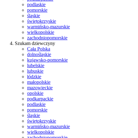
podlaskie
pomorskie
śląskie
świętokrzyskie
warmińsko-mazurskie
wielkopolskie
zachodniopomorskie
Szukam dziewczyny
Cała Polska
dolnośląskie
kujawsko-pomorskie
lubelskie
lubuskie
łódzkie
małopolskie
mazowieckie
opolskie
podkarpackie
podlaskie
pomorskie
śląskie
świętokrzyskie
warmińsko-mazurskie
wielkopolskie
zachodniopomorskie