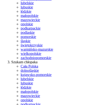
lubelskie
lubuskie
łódzkie
małopolskie
mazowieckie
opolskie
podkarpackie
podlaskie
pomorskie
śląskie
świętokrzyskie
warmińsko-mazurskie
wielkopolskie
zachodniopomorskie
Szukam chłopaka
Cała Polska
dolnośląskie
kujawsko-pomorskie
lubelskie
lubuskie
łódzkie
małopolskie
mazowieckie
opolskie
podkarpackie