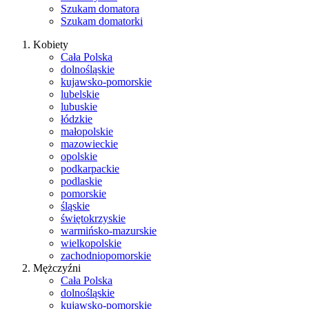
Szukam domatora
Szukam domatorki
Kobiety
Cała Polska
dolnośląskie
kujawsko-pomorskie
lubelskie
lubuskie
łódzkie
małopolskie
mazowieckie
opolskie
podkarpackie
podlaskie
pomorskie
śląskie
świętokrzyskie
warmińsko-mazurskie
wielkopolskie
zachodniopomorskie
Mężczyźni
Cała Polska
dolnośląskie
kujawsko-pomorskie