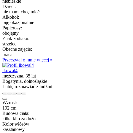
niebieskie
Dzieci:
nie mam, chcę mieć
Alkohol:
piję okazjonalnie
Papierosy:
obojętny
Znak zodiaku:
strzelec
Obecne zajęcie:
praca
Przeczytaj o mnie więcej »
lkowal4
mężczyzna, 35 lat
Bogatynia, dolnośląskie
Lubię rozmawiać z ludźmi
Wzrost:
192 cm
Budowa ciała:
kilka kilo za dużo
Kolor włósów:
kasztanowy