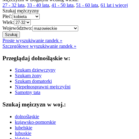
27 - 32 lata
,
33 - 40 lata
,
41 - 50 lata
,
51 - 60 lata
,
61 lat i więcej
Szukaj mężczyzny
Płeć:
Wiek:
Województwo:
Proste wyszukiwanie randek »
Szczegółowe wyszukiwanie randek »
Przeglądaj dolnośląskie w:
Szukam dziewczyny
Szukam żony
Szukam domatorki
Niepełnosprawni mężczyźni
Samotny tata
Szukaj mężczyzn w woj.:
dolnośląskie
kujawsko-pomorskie
lubelskie
lubuskie
łódzkie