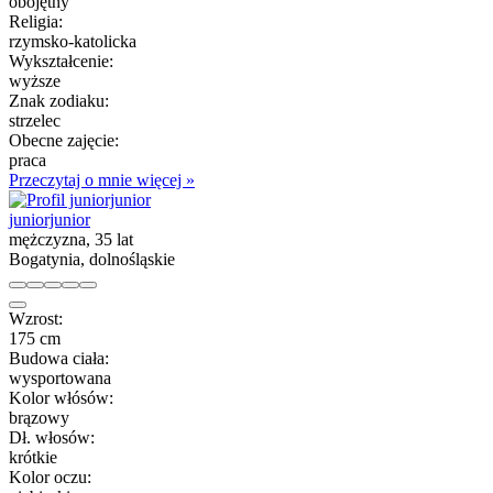
obojętny
Religia:
rzymsko-katolicka
Wykształcenie:
wyższe
Znak zodiaku:
strzelec
Obecne zajęcie:
praca
Przeczytaj o mnie więcej »
juniorjunior
mężczyzna, 35 lat
Bogatynia, dolnośląskie
Wzrost:
175 cm
Budowa ciała:
wysportowana
Kolor włósów:
brązowy
Dł. włosów:
krótkie
Kolor oczu: