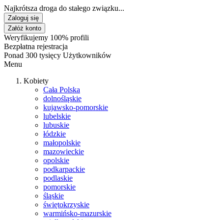
Najkrótsza droga do stałego związku...
Zaloguj się
Załóż konto
Weryfikujemy 100% profili
Bezpłatna rejestracja
Ponad 300 tysięcy Użytkowników
Menu
Kobiety
Cała Polska
dolnośląskie
kujawsko-pomorskie
lubelskie
lubuskie
łódzkie
małopolskie
mazowieckie
opolskie
podkarpackie
podlaskie
pomorskie
śląskie
świętokrzyskie
warmińsko-mazurskie