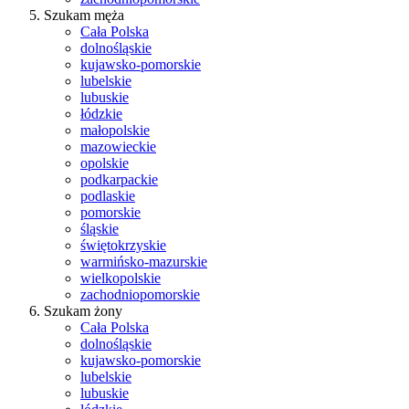
Szukam męża
Cała Polska
dolnośląskie
kujawsko-pomorskie
lubelskie
lubuskie
łódzkie
małopolskie
mazowieckie
opolskie
podkarpackie
podlaskie
pomorskie
śląskie
świętokrzyskie
warmińsko-mazurskie
wielkopolskie
zachodniopomorskie
Szukam żony
Cała Polska
dolnośląskie
kujawsko-pomorskie
lubelskie
lubuskie