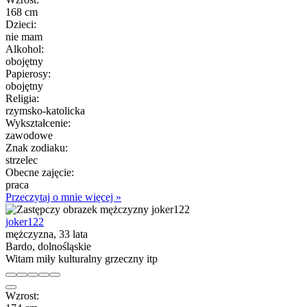
168 cm
Dzieci:
nie mam
Alkohol:
obojętny
Papierosy:
obojętny
Religia:
rzymsko-katolicka
Wykształcenie:
zawodowe
Znak zodiaku:
strzelec
Obecne zajęcie:
praca
Przeczytaj o mnie więcej »
joker122
mężczyzna, 33 lata
Bardo, dolnośląskie
Witam miły kulturalny grzeczny itp
Wzrost: