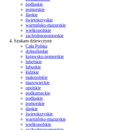
podlaskie
pomorskie
śląskie
świętokrzyskie
warmińsko-mazurskie
wielkopolskie
zachodniopomorskie
Szukam dziewczyny
Cała Polska
dolnośląskie
kujawsko-pomorskie
lubelskie
lubuskie
łódzkie
małopolskie
mazowieckie
opolskie
podkarpackie
podlaskie
pomorskie
śląskie
świętokrzyskie
warmińsko-mazurskie
wielkopolskie
zachodniopomorskie