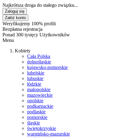
Najkrótsza droga do stałego związku...
Zaloguj się
Załóż konto
Weryfikujemy 100% profili
Bezpłatna rejestracja
Ponad 300 tysięcy Użytkowników
Menu
Kobiety
Cała Polska
dolnośląskie
kujawsko-pomorskie
lubelskie
lubuskie
łódzkie
małopolskie
mazowieckie
opolskie
podkarpackie
podlaskie
pomorskie
śląskie
świętokrzyskie
warmińsko-mazurskie