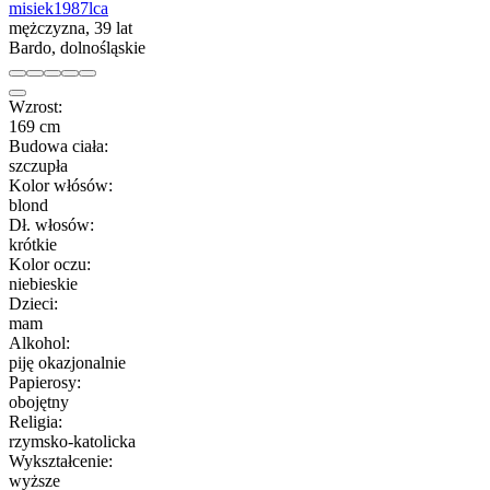
misiek1987lca
mężczyzna, 39 lat
Bardo, dolnośląskie
Wzrost:
169 cm
Budowa ciała:
szczupła
Kolor włósów:
blond
Dł. włosów:
krótkie
Kolor oczu:
niebieskie
Dzieci:
mam
Alkohol:
piję okazjonalnie
Papierosy:
obojętny
Religia:
rzymsko-katolicka
Wykształcenie:
wyższe