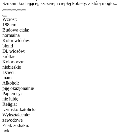
Szukam kochającej, szczerej i ciepłej kobiety, z którą mógłb...
Wzrost:
188 cm
Budowa ciała:
normalna
Kolor włósów:
blond
Dł. włosów:
krótkie
Kolor oczu:
niebieskie
Dzieci:
mam
Alkohol:
piję okazjonalnie
Papierosy:
nie lubię
Religia:
rzymsko-katolicka
Wykształcenie:
zawodowe
Znak zodiaku:
byk