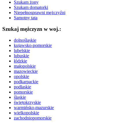
Szukam żony
Szukam domatorki
Niepełnosprawni mężczyźni
Samotny tata
Szukaj mężczyzn w woj.:
dolnośląskie
kujawsko-pomorskie
lubelskie
lubuskie
łódzkie
małopolskie
mazowieckie
opolskie
podkarpackie
podlaskie
pomorskie
śląskie
świętokrzyskie
warmińsko-mazurskie
wielkopolskie
zachodniopomorskie