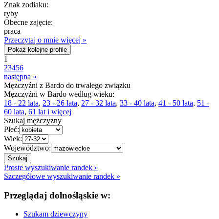
Znak zodiaku:
ryby
Obecne zajęcie:
praca
Przeczytaj o mnie więcej »
Pokaż kolejne profile
1
2
3
4
5
6
następna »
Mężczyźni z Bardo do trwałego związku
Mężczyźni w Bardo według wieku:
18 - 22 lata
,
23 - 26 lata
,
27 - 32 lata
,
33 - 40 lata
,
41 - 50 lata
,
51 -
60 lata
,
61 lat i więcej
Szukaj mężczyzny
Płeć:
Wiek:
Województwo:
Proste wyszukiwanie randek »
Szczegółowe wyszukiwanie randek »
Przeglądaj dolnośląskie w:
Szukam dziewczyny