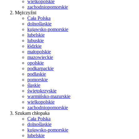
wielkopolskie
zachodniopomorskie
Mężczyźni
Cała Polska
dolnośląskie
kujawsko-pomorskie
lubelskie
lubuskie
łódzkie
małopolskie
mazowieckie
opolskie
podkarpackie
podlaskie
pomorskie
śląskie
świętokrzyskie
warmińsko-mazurskie
wielkopolskie
zachodniopomorskie
Szukam chłopaka
Cała Polska
dolnośląskie
kujawsko-pomorskie
lubelskie