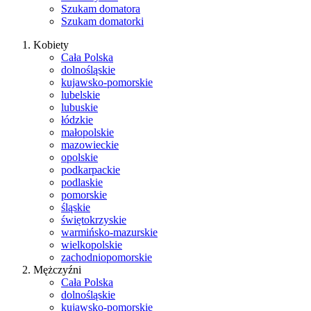
Szukam domatora
Szukam domatorki
Kobiety
Cała Polska
dolnośląskie
kujawsko-pomorskie
lubelskie
lubuskie
łódzkie
małopolskie
mazowieckie
opolskie
podkarpackie
podlaskie
pomorskie
śląskie
świętokrzyskie
warmińsko-mazurskie
wielkopolskie
zachodniopomorskie
Mężczyźni
Cała Polska
dolnośląskie
kujawsko-pomorskie