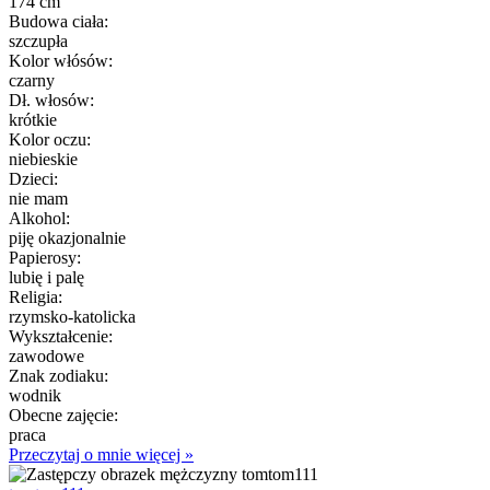
174 cm
Budowa ciała:
szczupła
Kolor włósów:
czarny
Dł. włosów:
krótkie
Kolor oczu:
niebieskie
Dzieci:
nie mam
Alkohol:
piję okazjonalnie
Papierosy:
lubię i palę
Religia:
rzymsko-katolicka
Wykształcenie:
zawodowe
Znak zodiaku:
wodnik
Obecne zajęcie:
praca
Przeczytaj o mnie więcej »