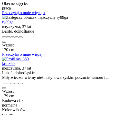
Obecne zajęcie:
praca
Przeczytaj o mnie więcej »
ry89ga
mężczyzna, 37 lat
Bardo, dolnośląskie
Wzrost:
170 cm
Przeczytaj o mnie więcej »
jasu369
mężczyzna, 37 lat
Lubań, dolnośląskie
Miły wieczór wierny nieśmiały towarzyskim poczucie humoru i ...
Wzrost:
179 cm
Budowa ciała:
normalna
Kolor włósów:
czarny