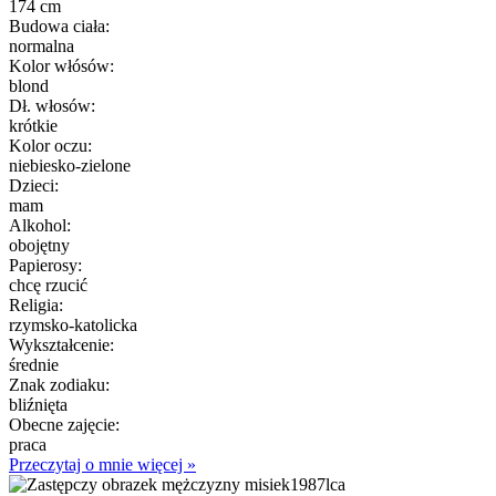
174 cm
Budowa ciała:
normalna
Kolor włósów:
blond
Dł. włosów:
krótkie
Kolor oczu:
niebiesko-zielone
Dzieci:
mam
Alkohol:
obojętny
Papierosy:
chcę rzucić
Religia:
rzymsko-katolicka
Wykształcenie:
średnie
Znak zodiaku:
bliźnięta
Obecne zajęcie:
praca
Przeczytaj o mnie więcej »