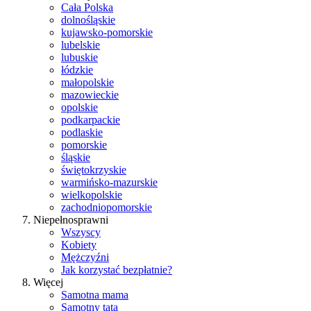
Cała Polska
dolnośląskie
kujawsko-pomorskie
lubelskie
lubuskie
łódzkie
małopolskie
mazowieckie
opolskie
podkarpackie
podlaskie
pomorskie
śląskie
świętokrzyskie
warmińsko-mazurskie
wielkopolskie
zachodniopomorskie
Niepełnosprawni
Wszyscy
Kobiety
Mężczyźni
Jak korzystać bezpłatnie?
Więcej
Samotna mama
Samotny tata