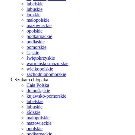
lubelskie
lubuskie
łódzkie
małopolskie
mazowieckie
opolskie
podkarpackie
podlaskie
pomorskie
śląskie
świętokrzyskie
warmińsko-mazurskie
wielkopolskie
zachodniopomorskie
Szukam chłopaka
Cała Polska
dolnośląskie
kujawsko-pomorskie
lubelskie
lubuskie
łódzkie
małopolskie
mazowieckie
opolskie
podkarpackie