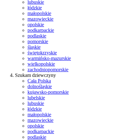
lubuskie
łódzkie
małopolskie
mazowieckie
opolskie
podkarpackie
podlaskie
pomorskie
śląskie
świętokrzyskie
warmińsko-mazurskie
wielkopolskie
zachodniopomorskie
Szukam dziewczyny
Cała Polska
dolnośląskie
kujawsko-pomorskie
lubelskie
lubuskie
łódzkie
małopolskie
mazowieckie
opolskie
podkarpackie
podlaskie