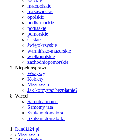
łódzkie
małopolskie
mazowieckie
opolskie
podkarpackie
podlaskie
pomorskie
śląskie
świętokrzyskie
warmińsko-mazurskie
wielkopolskie
zachodniopomorskie
Niepełnosprawni
Wszyscy
Kobiety
Mężczyźni
Jak korzystać bezpłatnie?
Więcej
Samotna mama
Samotny tata
Szukam domatora
Szukam domatorki
Randki24.pl
/
Mężczyźni