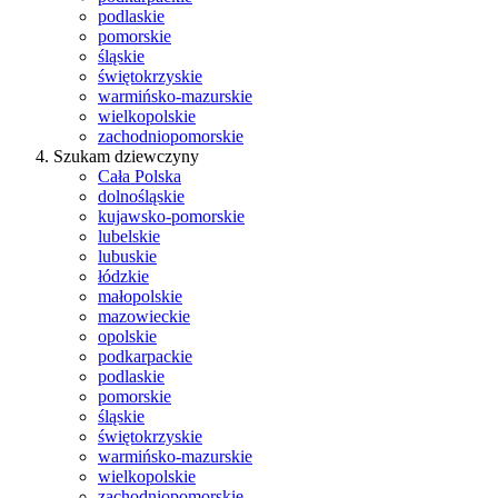
podlaskie
pomorskie
śląskie
świętokrzyskie
warmińsko-mazurskie
wielkopolskie
zachodniopomorskie
Szukam dziewczyny
Cała Polska
dolnośląskie
kujawsko-pomorskie
lubelskie
lubuskie
łódzkie
małopolskie
mazowieckie
opolskie
podkarpackie
podlaskie
pomorskie
śląskie
świętokrzyskie
warmińsko-mazurskie
wielkopolskie
zachodniopomorskie