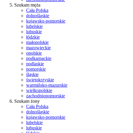
Szukam męża
Cała Polska
dolnośląskie
kujawsko-pomorskie
lubelskie
lubuskie
łódzkie
małopolskie
mazowieckie
opolskie
podkarpackie
podlaskie
pomorskie
śląskie
świętokrzyskie
warmińsko-mazurskie
wielkopolskie
zachodniopomorskie
Szukam żony
Cała Polska
dolnośląskie
kujawsko-pomorskie
lubelskie
lubuskie