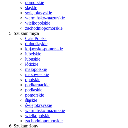
pomorskie
śląskie
świętokrzyskie
warmińsko-mazurskie
wielkopolskie
zachodniopomorskie
Szukam męża
Cała Polska
dolnośląskie
kujawsko-pomorskie
lubelskie
lubuskie
łódzkie
małopolskie
mazowieckie
opolskie
podkarpackie
podlaskie
pomorskie
śląskie
świętokrzyskie
warmińsko-mazurskie
wielkopolskie
zachodniopomorskie
Szukam żony