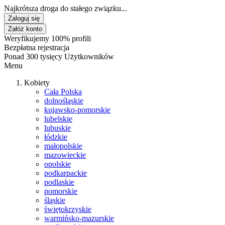
Najkrótsza droga do stałego związku...
Zaloguj się
Załóż konto
Weryfikujemy 100% profili
Bezpłatna rejestracja
Ponad 300 tysięcy Użytkowników
Menu
Kobiety
Cała Polska
dolnośląskie
kujawsko-pomorskie
lubelskie
lubuskie
łódzkie
małopolskie
mazowieckie
opolskie
podkarpackie
podlaskie
pomorskie
śląskie
świętokrzyskie
warmińsko-mazurskie