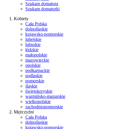
Szukam domatora
Szukam domatorki
Kobiety
Cała Polska
dolnośląskie
kujawsko-pomorskie
lubelskie
lubuskie
łódzkie
małopolskie
mazowieckie
opolskie
podkarpackie
podlaskie
pomorskie
śląskie
świętokrzyskie
warmińsko-mazurskie
wielkopolskie
zachodniopomorskie
Mężczyźni
Cała Polska
dolnośląskie
kujawsko-pomorskie