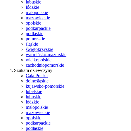
lubuskie
łódzkie
małopolskie
mazowieckie
opolskie
podkarpackie
podlaskie
pomorskie
śląskie
świętokrzyskie
warmińsko-mazurskie
wielkopolskie
zachodniopomorskie
Szukam dziewczyny
Cała Polska
dolnośląskie
kujawsko-pomorskie
lubelskie
lubuskie
łódzkie
małopolskie
mazowieckie
opolskie
podkarpackie
podlaskie