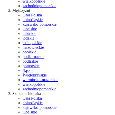
wielkopolskie
zachodniopomorskie
Mężczyźni
Cała Polska
dolnośląskie
kujawsko-pomorskie
lubelskie
lubuskie
łódzkie
małopolskie
mazowieckie
opolskie
podkarpackie
podlaskie
pomorskie
śląskie
świętokrzyskie
warmińsko-mazurskie
wielkopolskie
zachodniopomorskie
Szukam chłopaka
Cała Polska
dolnośląskie
kujawsko-pomorskie
lubelskie