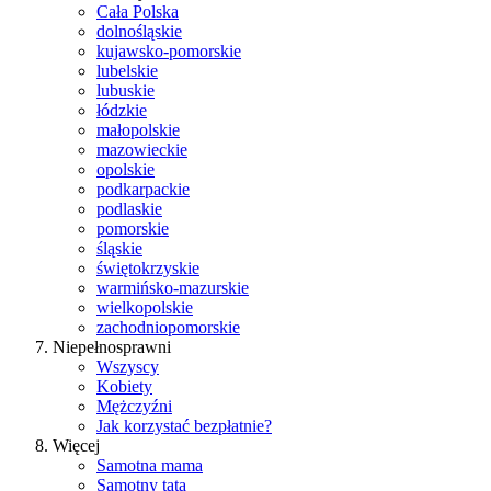
Cała Polska
dolnośląskie
kujawsko-pomorskie
lubelskie
lubuskie
łódzkie
małopolskie
mazowieckie
opolskie
podkarpackie
podlaskie
pomorskie
śląskie
świętokrzyskie
warmińsko-mazurskie
wielkopolskie
zachodniopomorskie
Niepełnosprawni
Wszyscy
Kobiety
Mężczyźni
Jak korzystać bezpłatnie?
Więcej
Samotna mama
Samotny tata