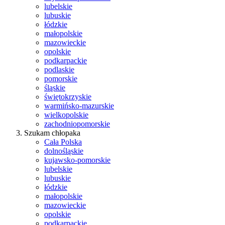
lubelskie
lubuskie
łódzkie
małopolskie
mazowieckie
opolskie
podkarpackie
podlaskie
pomorskie
śląskie
świętokrzyskie
warmińsko-mazurskie
wielkopolskie
zachodniopomorskie
Szukam chłopaka
Cała Polska
dolnośląskie
kujawsko-pomorskie
lubelskie
lubuskie
łódzkie
małopolskie
mazowieckie
opolskie
podkarpackie