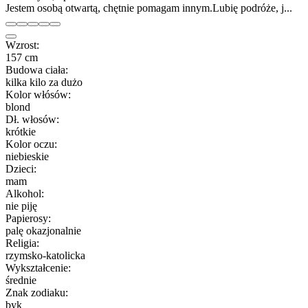
Jestem osobą otwartą, chętnie pomagam innym.Lubię podróże, j...
Wzrost:
157 cm
Budowa ciała:
kilka kilo za dużo
Kolor włósów:
blond
Dł. włosów:
krótkie
Kolor oczu:
niebieskie
Dzieci:
mam
Alkohol:
nie piję
Papierosy:
palę okazjonalnie
Religia:
rzymsko-katolicka
Wykształcenie:
średnie
Znak zodiaku:
byk