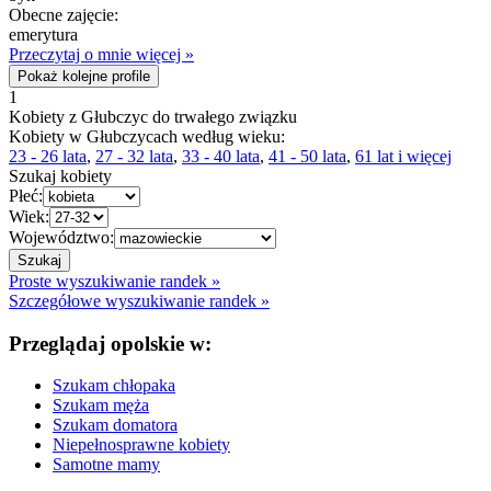
Obecne zajęcie:
emerytura
Przeczytaj o mnie więcej »
Pokaż kolejne profile
1
Kobiety z Głubczyc do trwałego związku
Kobiety w Głubczycach według wieku:
23 - 26 lata
,
27 - 32 lata
,
33 - 40 lata
,
41 - 50 lata
,
61 lat i więcej
Szukaj kobiety
Płeć:
Wiek:
Województwo:
Proste wyszukiwanie randek »
Szczegółowe wyszukiwanie randek »
Przeglądaj opolskie w:
Szukam chłopaka
Szukam męża
Szukam domatora
Niepełnosprawne kobiety
Samotne mamy