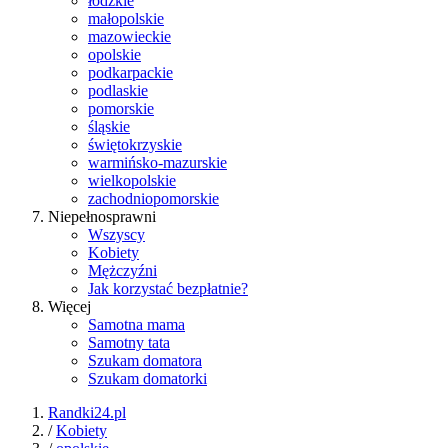
łódzkie
małopolskie
mazowieckie
opolskie
podkarpackie
podlaskie
pomorskie
śląskie
świętokrzyskie
warmińsko-mazurskie
wielkopolskie
zachodniopomorskie
Niepełnosprawni
Wszyscy
Kobiety
Mężczyźni
Jak korzystać bezpłatnie?
Więcej
Samotna mama
Samotny tata
Szukam domatora
Szukam domatorki
Randki24.pl
/
Kobiety