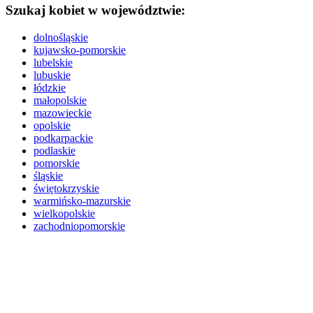
Szukaj kobiet w województwie:
dolnośląskie
kujawsko-pomorskie
lubelskie
lubuskie
łódzkie
małopolskie
mazowieckie
opolskie
podkarpackie
podlaskie
pomorskie
śląskie
świętokrzyskie
warmińsko-mazurskie
wielkopolskie
zachodniopomorskie