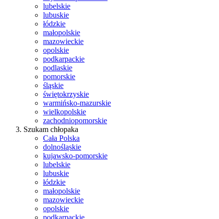
lubelskie
lubuskie
łódzkie
małopolskie
mazowieckie
opolskie
podkarpackie
podlaskie
pomorskie
śląskie
świętokrzyskie
warmińsko-mazurskie
wielkopolskie
zachodniopomorskie
Szukam chłopaka
Cała Polska
dolnośląskie
kujawsko-pomorskie
lubelskie
lubuskie
łódzkie
małopolskie
mazowieckie
opolskie
podkarpackie