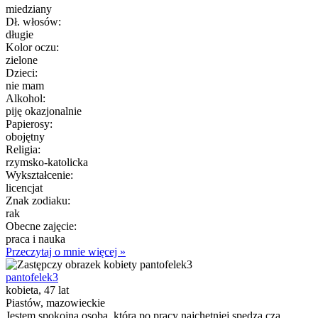
miedziany
Dł. włosów:
długie
Kolor oczu:
zielone
Dzieci:
nie mam
Alkohol:
piję okazjonalnie
Papierosy:
obojętny
Religia:
rzymsko-katolicka
Wykształcenie:
licencjat
Znak zodiaku:
rak
Obecne zajęcie:
praca i nauka
Przeczytaj o mnie więcej »
pantofelek3
kobieta, 47 lat
Piastów, mazowieckie
Jestem spokojną osobą, która po pracy najchętniej spędza cza...