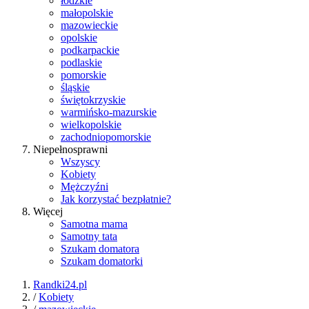
łódzkie
małopolskie
mazowieckie
opolskie
podkarpackie
podlaskie
pomorskie
śląskie
świętokrzyskie
warmińsko-mazurskie
wielkopolskie
zachodniopomorskie
Niepełnosprawni
Wszyscy
Kobiety
Mężczyźni
Jak korzystać bezpłatnie?
Więcej
Samotna mama
Samotny tata
Szukam domatora
Szukam domatorki
Randki24.pl
/
Kobiety