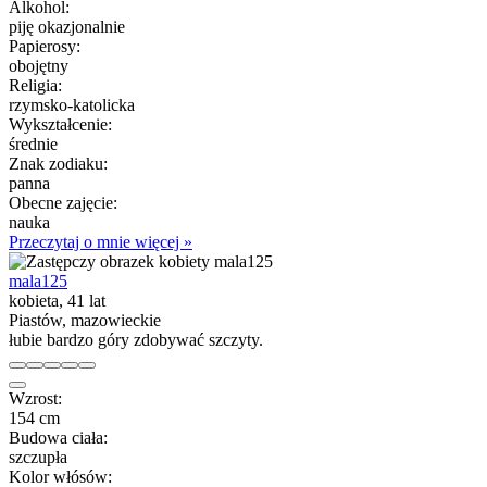
Alkohol:
piję okazjonalnie
Papierosy:
obojętny
Religia:
rzymsko-katolicka
Wykształcenie:
średnie
Znak zodiaku:
panna
Obecne zajęcie:
nauka
Przeczytaj o mnie więcej »
mala125
kobieta, 41 lat
Piastów, mazowieckie
łubie bardzo góry zdobywać szczyty.
Wzrost:
154 cm
Budowa ciała:
szczupła
Kolor włósów: