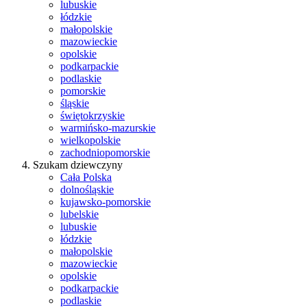
lubuskie
łódzkie
małopolskie
mazowieckie
opolskie
podkarpackie
podlaskie
pomorskie
śląskie
świętokrzyskie
warmińsko-mazurskie
wielkopolskie
zachodniopomorskie
Szukam dziewczyny
Cała Polska
dolnośląskie
kujawsko-pomorskie
lubelskie
lubuskie
łódzkie
małopolskie
mazowieckie
opolskie
podkarpackie
podlaskie