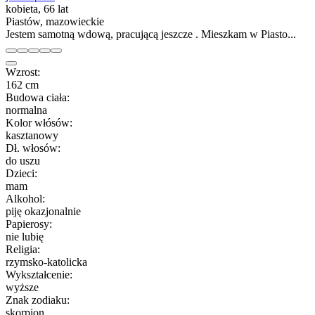
kobieta, 66 lat
Piastów, mazowieckie
Jestem samotną wdową, pracującą jeszcze . Mieszkam w Piasto...
Wzrost:
162 cm
Budowa ciała:
normalna
Kolor włósów:
kasztanowy
Dł. włosów:
do uszu
Dzieci:
mam
Alkohol:
piję okazjonalnie
Papierosy:
nie lubię
Religia:
rzymsko-katolicka
Wykształcenie:
wyższe
Znak zodiaku:
skorpion