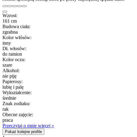
Wzrost:
161 cm
Budowa ciała:
zgrabna
Kolor włósów:
inny
Dł. włosów:
do ramion
Kolor oczu:
szare
Alkohol:
nie piję
Papierosy:
lubię i palę
Wykształcenie:
średnie
Znak zodiaku:
rak
Obecne zajęcie:
praca
Przeczytaj o mnie więcej »
Pokaż kolejne profile