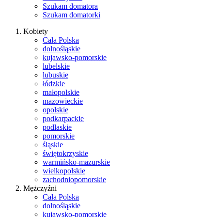
Szukam domatora
Szukam domatorki
Kobiety
Cała Polska
dolnośląskie
kujawsko-pomorskie
lubelskie
lubuskie
łódzkie
małopolskie
mazowieckie
opolskie
podkarpackie
podlaskie
pomorskie
śląskie
świętokrzyskie
warmińsko-mazurskie
wielkopolskie
zachodniopomorskie
Mężczyźni
Cała Polska
dolnośląskie
kujawsko-pomorskie