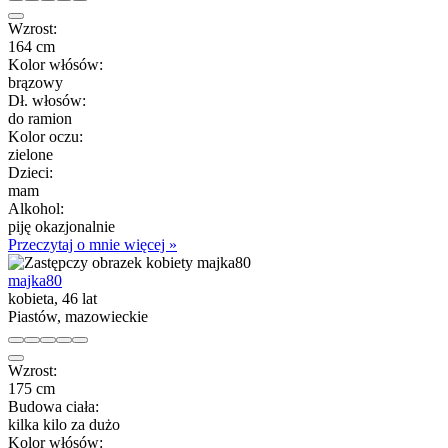
Wzrost:
164 cm
Kolor włósów:
brązowy
Dł. włosów:
do ramion
Kolor oczu:
zielone
Dzieci:
mam
Alkohol:
piję okazjonalnie
Przeczytaj o mnie więcej »
majka80
kobieta, 46 lat
Piastów, mazowieckie
Wzrost:
175 cm
Budowa ciała:
kilka kilo za dużo
Kolor włósów: