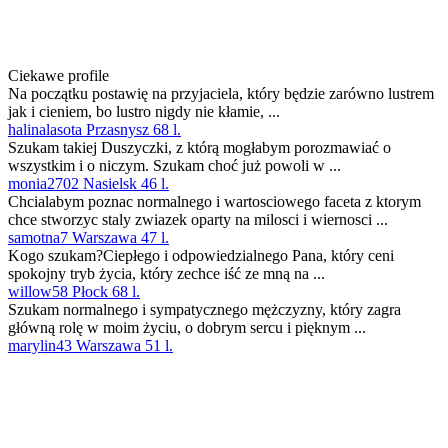
Ciekawe profile
Na początku postawię na przyjaciela, który będzie zarówno lustrem
jak i cieniem, bo lustro nigdy nie kłamie, ...
halinalasota Przasnysz 68 l.
Szukam takiej Duszyczki, z którą mogłabym porozmawiać o
wszystkim i o niczym. Szukam choć już powoli w ...
monia2702 Nasielsk 46 l.
Chcialabym poznac normalnego i wartosciowego faceta z ktorym
chce stworzyc staly zwiazek oparty na milosci i wiernosci ...
samotna7 Warszawa 47 l.
Kogo szukam?Ciepłego i odpowiedzialnego Pana, który ceni
spokojny tryb życia, który zechce iść ze mną na ...
willow58 Płock 68 l.
Szukam normalnego i sympatycznego mężczyzny, który zagra
główną rolę w moim życiu, o dobrym sercu i pięknym ...
marylin43 Warszawa 51 l.