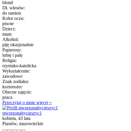
blond
Dł. włosów:
do ramion
Kolor oczu:
piwne
Dzieci:
mam
Alkohol:
piję okazjonalnie
Papierosy:
lubię i palę
Religia:
rzymsko-katolicka
Wykształcenie:
zawodowe
Znak zodiaku:
koziorożec
Obecne zajęcie:
praca
Przeczytaj o mnie więcej »
stworzonabycieszyc1
kobieta, 43 lata
Piastów, mazowieckie