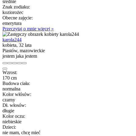
średnie
Znak zodiaku:
koziorożec
Obecne zajęcie:
emerytura
Przeczytaj o mnie więcej »
karola244
kobieta, 32 lata
Piastów, mazowieckie
jestem jaka jestem
Wzrost:
170 cm
Budowa ciała:
normalna
Kolor włósów:
czarny
Dł. włosów:
długie
Kolor oczu:
niebieskie
Dzieci:
nie mam, chcę mieć