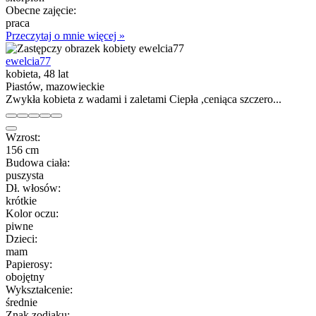
Obecne zajęcie:
praca
Przeczytaj o mnie więcej »
ewelcia77
kobieta, 48 lat
Piastów, mazowieckie
Zwykła kobieta z wadami i zaletami Ciepła ,ceniąca szczero...
Wzrost:
156 cm
Budowa ciała:
puszysta
Dł. włosów:
krótkie
Kolor oczu:
piwne
Dzieci:
mam
Papierosy:
obojętny
Wykształcenie:
średnie
Znak zodiaku: