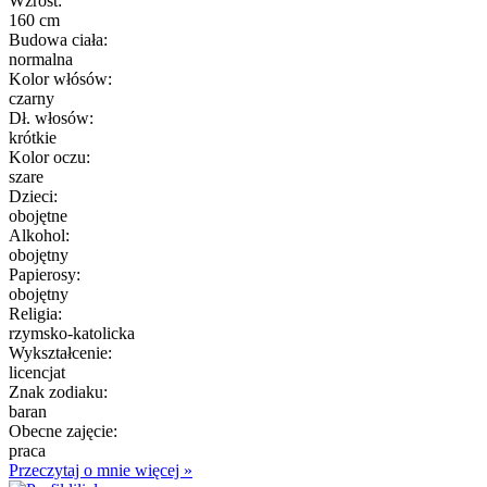
Wzrost:
160 cm
Budowa ciała:
normalna
Kolor włósów:
czarny
Dł. włosów:
krótkie
Kolor oczu:
szare
Dzieci:
obojętne
Alkohol:
obojętny
Papierosy:
obojętny
Religia:
rzymsko-katolicka
Wykształcenie:
licencjat
Znak zodiaku:
baran
Obecne zajęcie:
praca
Przeczytaj o mnie więcej »