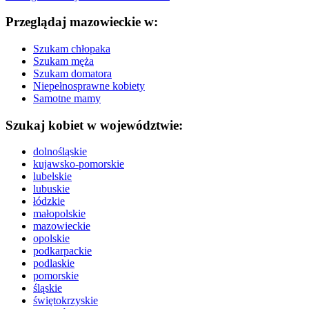
Przeglądaj mazowieckie w:
Szukam chłopaka
Szukam męża
Szukam domatora
Niepełnosprawne kobiety
Samotne mamy
Szukaj kobiet w województwie:
dolnośląskie
kujawsko-pomorskie
lubelskie
lubuskie
łódzkie
małopolskie
mazowieckie
opolskie
podkarpackie
podlaskie
pomorskie
śląskie
świętokrzyskie