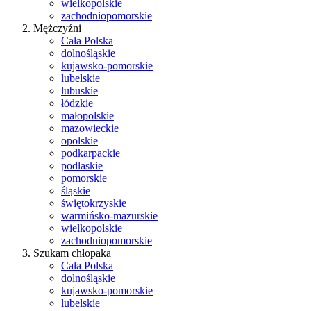
wielkopolskie
zachodniopomorskie
Mężczyźni
Cała Polska
dolnośląskie
kujawsko-pomorskie
lubelskie
lubuskie
łódzkie
małopolskie
mazowieckie
opolskie
podkarpackie
podlaskie
pomorskie
śląskie
świętokrzyskie
warmińsko-mazurskie
wielkopolskie
zachodniopomorskie
Szukam chłopaka
Cała Polska
dolnośląskie
kujawsko-pomorskie
lubelskie