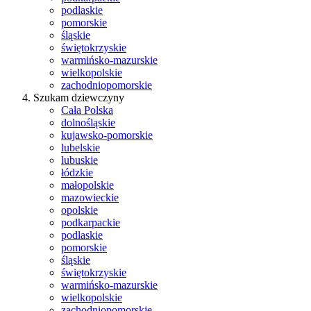
podlaskie
pomorskie
śląskie
świętokrzyskie
warmińsko-mazurskie
wielkopolskie
zachodniopomorskie
Szukam dziewczyny
Cała Polska
dolnośląskie
kujawsko-pomorskie
lubelskie
lubuskie
łódzkie
małopolskie
mazowieckie
opolskie
podkarpackie
podlaskie
pomorskie
śląskie
świętokrzyskie
warmińsko-mazurskie
wielkopolskie
zachodniopomorskie