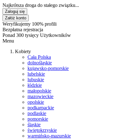
Najkrótsza droga do stałego związku...
Zaloguj się
Załóż konto
Weryfikujemy 100% profili
Bezpłatna rejestracja
Ponad 300 tysięcy Użytkowników
Menu
Kobiety
Cała Polska
dolnośląskie
kujawsko-pomorskie
lubelskie
lubuskie
łódzkie
małopolskie
mazowieckie
opolskie
podkarpackie
podlaskie
pomorskie
śląskie
świętokrzyskie
warmińsko-mazurskie