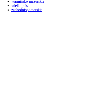
warmińsko-mazurskie
wielkopolskie
zachodniopomorskie