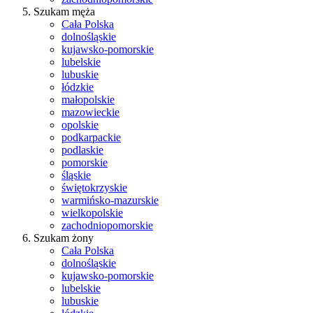
Szukam męża
Cała Polska
dolnośląskie
kujawsko-pomorskie
lubelskie
lubuskie
łódzkie
małopolskie
mazowieckie
opolskie
podkarpackie
podlaskie
pomorskie
śląskie
świętokrzyskie
warmińsko-mazurskie
wielkopolskie
zachodniopomorskie
Szukam żony
Cała Polska
dolnośląskie
kujawsko-pomorskie
lubelskie
lubuskie