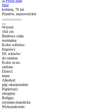
lilial
kobieta, 76 lat
Piastów, mazowieckie
Wzrost:
164 cm
Budowa ciała:
normalna
Kolor włósów:
brązowy
Dł. włosów:
do ramion
Kolor oczu:
zielone
Dzieci:
mam
Alkohol:
piję okazjonalnie
Papierosy:
obojętny
Religia:
rzymsko-katolicka
Wykształcenie: