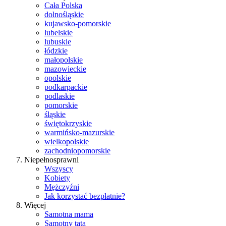
Cała Polska
dolnośląskie
kujawsko-pomorskie
lubelskie
lubuskie
łódzkie
małopolskie
mazowieckie
opolskie
podkarpackie
podlaskie
pomorskie
śląskie
świętokrzyskie
warmińsko-mazurskie
wielkopolskie
zachodniopomorskie
Niepełnosprawni
Wszyscy
Kobiety
Mężczyźni
Jak korzystać bezpłatnie?
Więcej
Samotna mama
Samotny tata