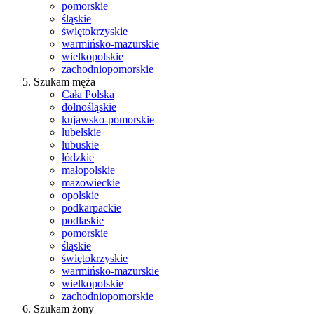
pomorskie
śląskie
świętokrzyskie
warmińsko-mazurskie
wielkopolskie
zachodniopomorskie
Szukam męża
Cała Polska
dolnośląskie
kujawsko-pomorskie
lubelskie
lubuskie
łódzkie
małopolskie
mazowieckie
opolskie
podkarpackie
podlaskie
pomorskie
śląskie
świętokrzyskie
warmińsko-mazurskie
wielkopolskie
zachodniopomorskie
Szukam żony