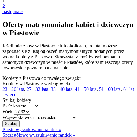
1
2
następna »
Oferty matrymonialne kobiet i dziewczyn
w Piastowie
Jeżeli mieszkasz w Piastowie lub okolicach, to tutaj możesz
zapoznać się z listą ogłoszeń matrymonialnych dodanych przez
wolne kobiety z Piastowa. Skorzystaj z możliwości poznania
samotnych dziewczyn w mieście Piastów, które zamieszczają oferty
towarzyskie poznam pana na stałe.
Kobiety z Piastowa do trwałego związku
Kobiety w Piastowie według wieku:
23 - 26 lata
,
27 - 32 lata
,
33 - 40 lata
,
41 - 50 lata
,
51 - 60 lata
,
61 lat
i więcej
Szukaj kobiety
Płeć:
Wiek:
Województwo:
Proste wyszukiwanie randek »
Szczegółowe wyszukiwanie randek »